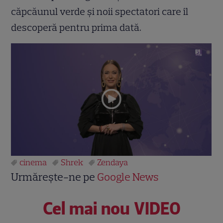
căpcăunul verde și noii spectatori care îl
descoperă pentru prima dată.
cinema
Shrek
Zendaya
Urmărește-ne pe
Google News
Cel mai nou VIDEO