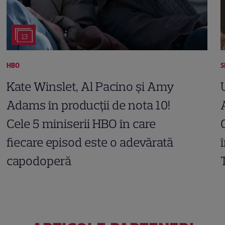
13
HBO
S
Kate Winslet, Al Pacino și Amy
Adams în producții de nota 10!
Cele 5 miniserii HBO în care
fiecare episod este o adevărată
capodoperă