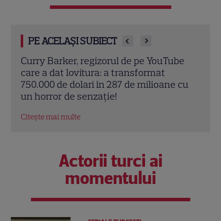
PE ACELAȘI SUBIECT
pe YouTube
Tom Holland a confirmat că el și Zen
format
s-au căsătorit în secret! Cum s-a dat
milioane cu
gol fără să vrea
Citește mai multe
Actorii turci ai
momentului