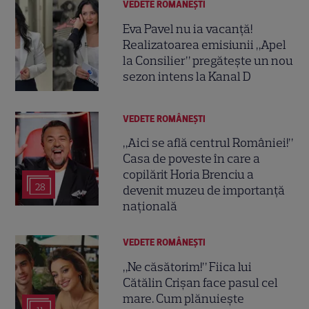
VEDETE ROMÂNEŞTI
Eva Pavel nu ia vacanță!
Realizatoarea emisiunii „Apel
la Consilier” pregătește un nou
sezon intens la Kanal D
VEDETE ROMÂNEŞTI
„Aici se află centrul României!”
Casa de poveste în care a
copilărit Horia Brenciu a
28
devenit muzeu de importanță
națională
VEDETE ROMÂNEŞTI
„Ne căsătorim!” Fiica lui
Cătălin Crișan face pasul cel
mare. Cum plănuiește