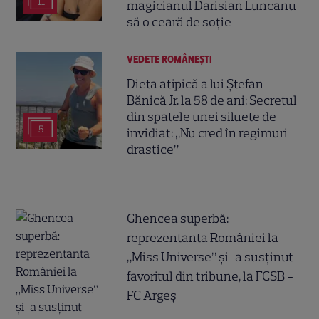
11
magicianul Darisian Luncanu
să o ceară de soție
VEDETE ROMÂNEŞTI
Dieta atipică a lui Ștefan
Bănică Jr. la 58 de ani: Secretul
din spatele unei siluete de
5
invidiat: „Nu cred în regimuri
drastice”
Ghencea superbă:
reprezentanta României la
„Miss Universe” și-a susținut
favoritul din tribune, la FCSB -
FC Argeș