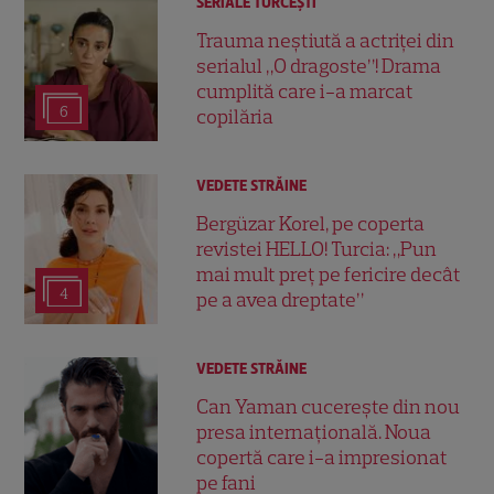
SERIALE TURCEŞTI
Trauma neștiută a actriței din
serialul „O dragoste”! Drama
cumplită care i-a marcat
6
copilăria
VEDETE STRĂINE
Bergüzar Korel, pe coperta
revistei HELLO! Turcia: „Pun
mai mult preț pe fericire decât
4
pe a avea dreptate”
VEDETE STRĂINE
Can Yaman cucerește din nou
presa internațională. Noua
copertă care i-a impresionat
pe fani