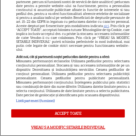
partenere, precum si furnizorii nostri de servicii de date analitice) prelucram
Phoenix pregătește „Polaris”,
date pentru a permite website-ului sa functioneze, pentru a personaliza
iar „Heat 2” intră în producție
continutul si anunturile publicitare afisate in functie de interesele si/sau
profilul dvs., pentru a va oferi functionalitati aferente retelelor de socializare
si pentru a analiza traficul pe website. Beneficiati de drepturile prevazute de
art. 15-22 din GDPR in legatura cu prelucrarea datelor cu caracter personal.
Aceste drepturi pot fi exercitate prin modalitatea indicata
aici
. Prin click pe
NETFLIX
“ACCEPT TOATE”, acceptati folosirea tuturor Tehnologiilor de tip Cookie, care
implica inclusiv acceptul dvs. cu privire la stocarea/accesarea informatiilor
de catre Vendor-ii cu care colaboram. Prin click pe “VREAU SA MODIFIC
Lovitură totală pentru Netflix!
SETARILE INDIVIDUAL” puteti schimba preferintele in mod individual, mai
Starurile din „Harry Potter” și
putin cele legate de cookie strict necesare pentru functionarea website-
ului.
„Game of Thrones” fac echipă
Atât noi, cât și partenerii noștri prelucrăm datele pentru a oferi:
16
într-o comedie fantasy care
Măsurarea performanței reclamelor. Utilizarea profilurilor pentru selectarea
conținutului personalizat. Stocarea și/sau accesarea informațiilor de pe un
reinventează complet
dispozitiv. Dezvoltarea și îmbunătățirea serviciilor. Crearea profilurilor de
povestea Cenușăresei
conținut personalizat. Utilizarea profilurilor pentru selectarea publicității
personalizate. Crearea profilurilor pentru publicitate personalizată.
Măsurarea performanței conținutului. Înțelegerea publicului prin statistici
sau combinații de date din surse diferite. Utilizarea datelor limitate pentru a
VEDETE STRĂINE
selecta conținutul. Utilizarea de date limitate pentru a selecta publicitatea.
Date precise de geolocație și identificarea prin scanarea dispozitivului.
Tom Holland a ajuns de
Listă parteneri (furnizori)
urgență la spital în timpul
ACCEPT TOATE
filmărilor pentru noul „Omul-
8
Păianjen”: Ce s-a întâmplat pe
VREAU SA MODIFIC SETARILE INDIVIDUAL
platourile de filmare