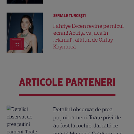
SERIALE TURCEŞTI
Fahriye Evcen revine pe micul
ecran! Actrița va juca în
„Hamal”, alături de Oktay
22
Kaynarca
ARTICOLE PARTENERI
Detaliul observat de prea
puțini oameni. Toate privirile
au fost la rochie, dar iată ce
poartă Mirabela Grădinaru pe