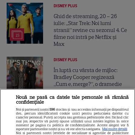
DISNEY PLUS
Ghid de streaming, 20 – 26
iulie: „Star Trek: Noi lumi
stranii” revine cu sezonul 4. Ce
15
filme noi intră pe Netflix și
Max
DISNEY PLUS
În luptă cu vârsta de mijloc:
Bradley Cooper regizează
„Cum e, merge?”, o dramedie
sinceră despre divorț și
Nouă ne pasă ca datele tale personale să rămână
regăsire pe Disney+
confidențiale
Noi și partenerii noștri
596
stocăm și/sau accesăm informații pe dispozitivul
dvs., precum identificatorii cookie unici pentru prelucrarea datelor cu
NETFLIX
caracter personal. Puteți accepta sau gestiona preferințele dvs. făcând clic
mai jos, respectiv vă puteți opune utilizării unui interes legitim în orice
Noutăți Hollywood: Netflix
moment pe pagina cu politica de confidențialitate. Aceste alegeri vor fi
raportate partenerilor noștri și nu vă vor afecta navigarea.
Mai multe detalii
amână „Hannibal”, Joaquin
Noi si partenerii nostri (retelele de socializare si agentiile de publicitate