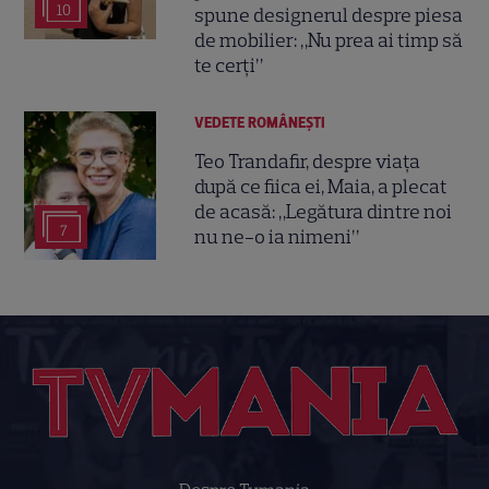
10
spune designerul despre piesa
de mobilier: „Nu prea ai timp să
te cerți”
VEDETE ROMÂNEŞTI
Teo Trandafir, despre viața
după ce fiica ei, Maia, a plecat
de acasă: „Legătura dintre noi
7
nu ne-o ia nimeni”