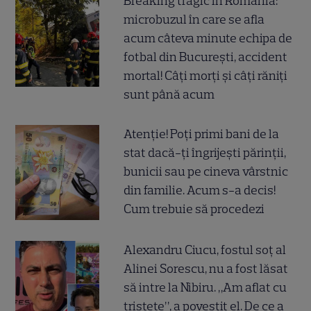
Breaking tragic în România:
microbuzul în care se afla
acum câteva minute echipa de
fotbal din București, accident
mortal! Câți morți și câți răniți
sunt până acum
Atenție! Poți primi bani de la
stat dacă-ți îngrijești părinții,
bunicii sau pe cineva vârstnic
din familie. Acum s-a decis!
Cum trebuie să procedezi
Alexandru Ciucu, fostul soț al
Alinei Sorescu, nu a fost lăsat
să intre la Nibiru. „Am aflat cu
tristețe”, a povestit el. De ce a