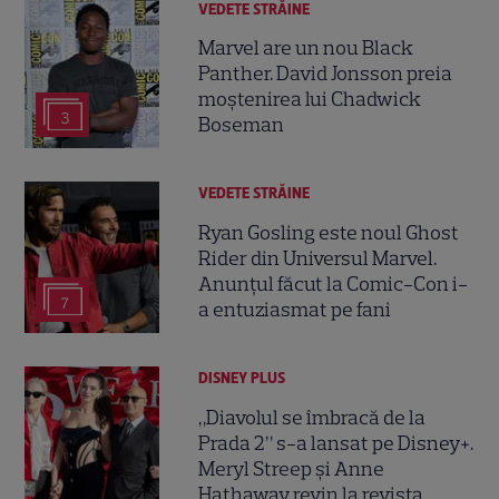
VEDETE STRĂINE
Marvel are un nou Black
Panther. David Jonsson preia
moștenirea lui Chadwick
3
Boseman
VEDETE STRĂINE
Ryan Gosling este noul Ghost
Rider din Universul Marvel.
Anunțul făcut la Comic-Con i-
7
a entuziasmat pe fani
DISNEY PLUS
„Diavolul se îmbracă de la
Prada 2” s-a lansat pe Disney+.
Meryl Streep și Anne
Hathaway revin la revista