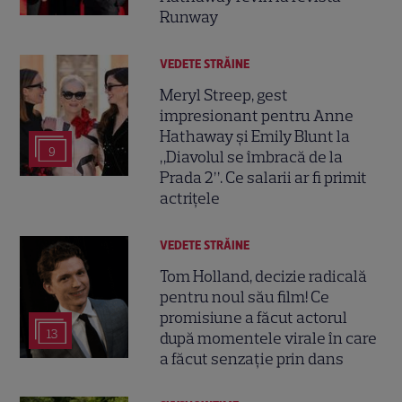
Runway
VEDETE STRĂINE
Meryl Streep, gest
impresionant pentru Anne
Hathaway și Emily Blunt la
9
„Diavolul se îmbracă de la
Prada 2”. Ce salarii ar fi primit
actrițele
VEDETE STRĂINE
Tom Holland, decizie radicală
pentru noul său film! Ce
promisiune a făcut actorul
13
după momentele virale în care
a făcut senzație prin dans