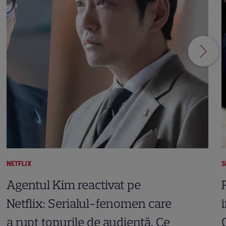
NETFLIX
S
Agentul Kim reactivat pe
Netflix: Serialul-fenomen care
a rupt topurile de audiență. Ce