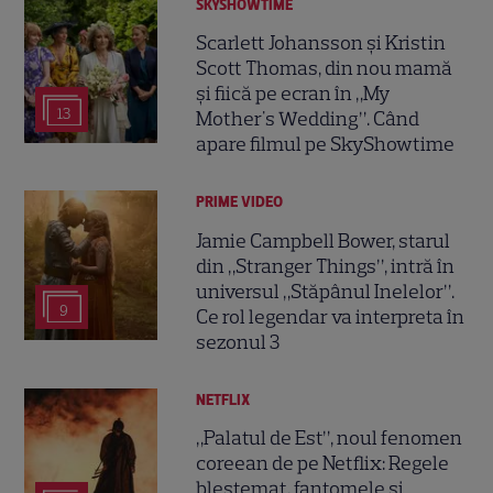
SKYSHOWTIME
Scarlett Johansson și Kristin
Scott Thomas, din nou mamă
și fiică pe ecran în „My
13
Mother's Wedding”. Când
apare filmul pe SkyShowtime
PRIME VIDEO
Jamie Campbell Bower, starul
din „Stranger Things”, intră în
universul „Stăpânul Inelelor”.
9
Ce rol legendar va interpreta în
sezonul 3
NETFLIX
„Palatul de Est”, noul fenomen
coreean de pe Netflix: Regele
blestemat, fantomele și