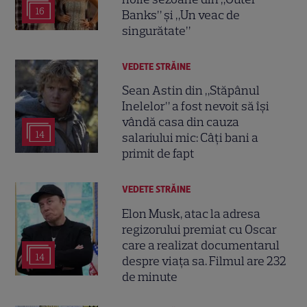
16
Banks” și „Un veac de
singurătate”
VEDETE STRĂINE
Sean Astin din „Stăpânul
Inelelor” a fost nevoit să își
vândă casa din cauza
14
salariului mic: Câți bani a
primit de fapt
VEDETE STRĂINE
Elon Musk, atac la adresa
regizorului premiat cu Oscar
care a realizat documentarul
14
despre viața sa. Filmul are 232
de minute