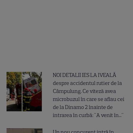
NOI DETALII IES LA IVEALĂ
despre accidentul rutier de la
Câmpulung. Ce viteză avea
microbuzul în care se aflau cei
de la Dinamo 2 înainte de
intrarea în curbă: "A venit în..."
Un nou concurent intră în