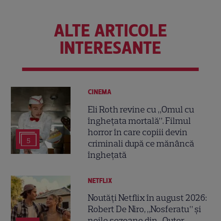
ALTE ARTICOLE
INTERESANTE
CINEMA
Eli Roth revine cu „Omul cu
înghețata mortală”. Filmul
horror în care copiii devin
5
criminali după ce mănâncă
înghețată
NETFLIX
Noutăți Netflix în august 2026:
Robert De Niro, „Nosferatu” și
noile sezoane din „Outer