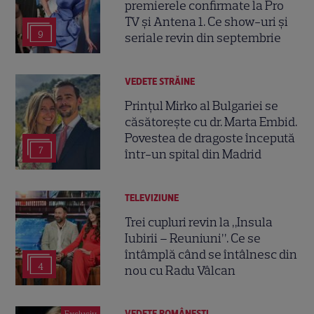
premierele confirmate la Pro
TV și Antena 1. Ce show-uri și
9
seriale revin din septembrie
VEDETE STRĂINE
Prințul Mirko al Bulgariei se
căsătorește cu dr. Marta Embid.
Povestea de dragoste începută
7
într-un spital din Madrid
TELEVIZIUNE
Trei cupluri revin la „Insula
Iubirii – Reuniuni”. Ce se
întâmplă când se întâlnesc din
4
nou cu Radu Vâlcan
VEDETE ROMÂNEŞTI