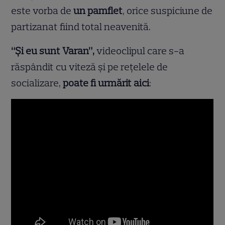
este vorba de
un pamflet
, orice suspiciune de
partizanat fiind total neavenită.
“Şi eu sunt Varan”,
videoclipul care s-a
răspândit cu viteză şi pe reţelele de
socializare,
poate fi urmărit aici
: