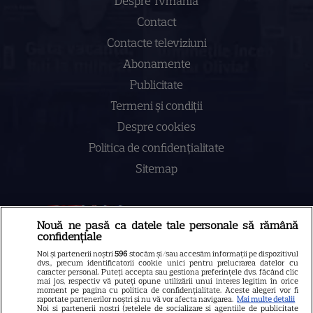
Despre Tvmania
Contact
Contacte televiziuni
Abonamente
Publicitate
Termeni și condiții
Despre cookies
Politica de confidenţialitate
Sitemap
Nouă ne pasă ca datele tale personale să rămână
confidențiale
NUMĂRUL CURENT
Noi și partenerii noștri
596
stocăm și/sau accesăm informații pe dispozitivul
dvs., precum identificatorii cookie unici pentru prelucrarea datelor cu
caracter personal. Puteți accepta sau gestiona preferințele dvs. făcând clic
ABONEAZA-TE LA REVISTĂ
mai jos, respectiv vă puteți opune utilizării unui interes legitim în orice
moment pe pagina cu politica de confidențialitate. Aceste alegeri vor fi
raportate partenerilor noștri și nu vă vor afecta navigarea.
Mai multe detalii
Noi si partenerii nostri (retelele de socializare si agentiile de publicitate