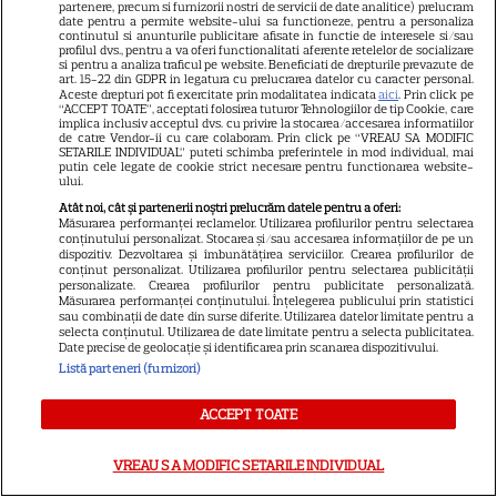
partenere, precum si furnizorii nostri de servicii de date analitice) prelucram
date pentru a permite website-ului sa functioneze, pentru a personaliza
continutul si anunturile publicitare afisate in functie de interesele si/sau
Libertatea
profilul dvs., pentru a va oferi functionalitati aferente retelelor de socializare
si pentru a analiza traficul pe website. Beneficiati de drepturile prevazute de
art. 15-22 din GDPR in legatura cu prelucrarea datelor cu caracter personal.
Libertatea pentru femei
Aceste drepturi pot fi exercitate prin modalitatea indicata
aici
. Prin click pe
“ACCEPT TOATE”, acceptati folosirea tuturor Tehnologiilor de tip Cookie, care
GSP
implica inclusiv acceptul dvs. cu privire la stocarea/accesarea informatiilor
de catre Vendor-ii cu care colaboram. Prin click pe “VREAU SA MODIFIC
Știri mondene
SETARILE INDIVIDUAL” puteti schimba preferintele in mod individual, mai
putin cele legate de cookie strict necesare pentru functionarea website-
Avantaje
ului.
Atât noi, cât și partenerii noștri prelucrăm datele pentru a oferi:
Elle
Măsurarea performanței reclamelor. Utilizarea profilurilor pentru selectarea
conținutului personalizat. Stocarea și/sau accesarea informațiilor de pe un
Unica
dispozitiv. Dezvoltarea și îmbunătățirea serviciilor. Crearea profilurilor de
conținut personalizat. Utilizarea profilurilor pentru selectarea publicității
Retete practice
personalizate. Crearea profilurilor pentru publicitate personalizată.
Măsurarea performanței conținutului. Înțelegerea publicului prin statistici
sau combinații de date din surse diferite. Utilizarea datelor limitate pentru a
selecta conținutul. Utilizarea de date limitate pentru a selecta publicitatea.
URMĂREȘTE-NE PE
Date precise de geolocație și identificarea prin scanarea dispozitivului.
Listă parteneri (furnizori)
ACCEPT TOATE
Copyright
2026
Ringier Romania – Toate Drepturile rezervate
VREAU SA MODIFIC SETARILE INDIVIDUAL