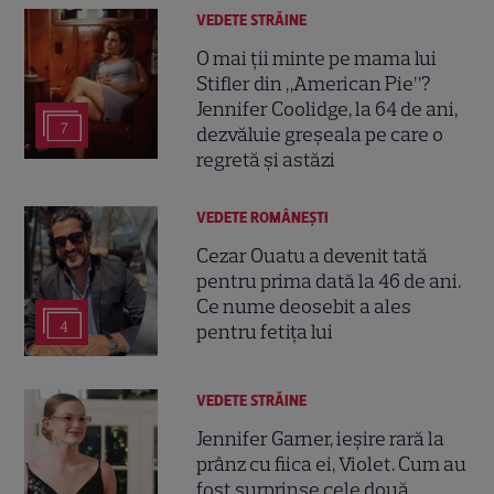
VEDETE STRĂINE
O mai ții minte pe mama lui
Stifler din „American Pie”?
Jennifer Coolidge, la 64 de ani,
7
dezvăluie greșeala pe care o
regretă și astăzi
VEDETE ROMÂNEŞTI
Cezar Ouatu a devenit tată
pentru prima dată la 46 de ani.
Ce nume deosebit a ales
4
pentru fetița lui
VEDETE STRĂINE
Jennifer Garner, ieșire rară la
prânz cu fiica ei, Violet. Cum au
fost surprinse cele două