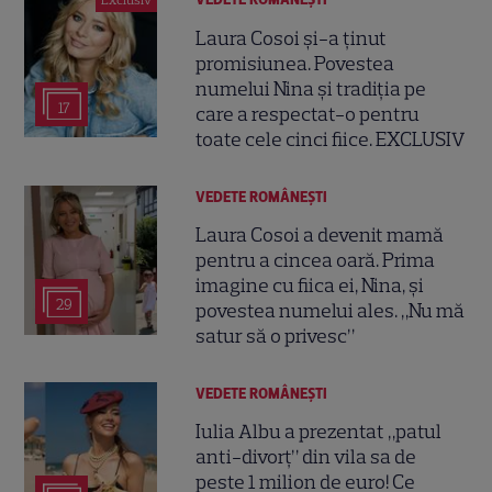
Exclusiv
Laura Cosoi și-a ținut
promisiunea. Povestea
numelui Nina și tradiția pe
17
care a respectat-o pentru
toate cele cinci fiice. EXCLUSIV
VEDETE ROMÂNEŞTI
Laura Cosoi a devenit mamă
pentru a cincea oară. Prima
imagine cu fiica ei, Nina, și
29
povestea numelui ales. „Nu mă
satur să o privesc”
VEDETE ROMÂNEŞTI
Iulia Albu a prezentat „patul
anti-divorț” din vila sa de
peste 1 milion de euro! Ce