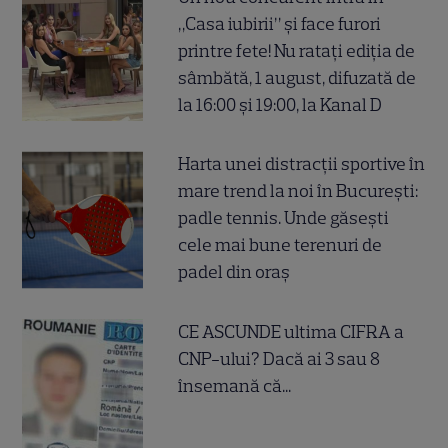
„Casa iubirii” și face furori
printre fete! Nu ratați ediția de
sâmbătă, 1 august, difuzată de
la 16:00 și 19:00, la Kanal D
Harta unei distracții sportive în
mare trend la noi în București:
padle tennis. Unde găsești
cele mai bune terenuri de
padel din oraș
CE ASCUNDE ultima CIFRA a
CNP-ului? Dacă ai 3 sau 8
însemană că...