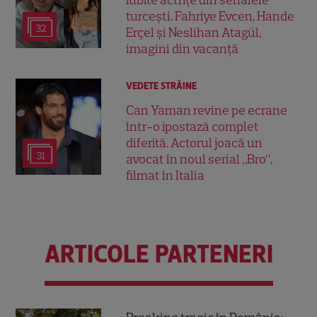
iubite actrițe din serialele
turcești. Fahriye Evcen, Hande
32
Erçel și Neslihan Atagül,
imagini din vacanță
VEDETE STRĂINE
Can Yaman revine pe ecrane
într-o ipostază complet
diferită. Actorul joacă un
31
avocat în noul serial „Bro”,
filmat în Italia
ARTICOLE PARTENERI