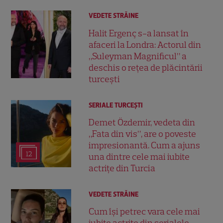
VEDETE STRĂINE
Halit Ergenç s-a lansat în
afaceri la Londra: Actorul din
„Suleyman Magnificul” a
deschis o rețea de plăcintării
turcești
SERIALE TURCEŞTI
Demet Özdemir, vedeta din
„Fata din vis”, are o poveste
impresionantă. Cum a ajuns
12
una dintre cele mai iubite
actrițe din Turcia
VEDETE STRĂINE
Cum își petrec vara cele mai