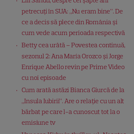
Lili Sandu, despre cei șapte ani
petrecuți în SUA: „Nu eram bine”. De
ce a decis să plece din România și
cum vede acum perioada respectivă
Betty cea urâtă – Povestea continuă,
sezonul 2: Ana María Orozco și Jorge
Enrique Abello revin pe Prime Video
cu noi episoade
Cum arată astăzi Bianca Giurcă de la
„Insula Iubirii”. Are o relație cu un alt
bărbat pe care l-a cunoscut tot la o
emisiune tv