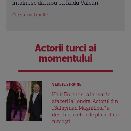
chestie la care m-am gândit”
conc
Citește mai multe
Citeș
Actorii turci ai
momentului
VEDETE STRĂINE
Halit Ergenç s-a lansat în
afaceri la Londra: Actorul din
„Suleyman Magnificul” a
deschis o rețea de plăcintării
turcești