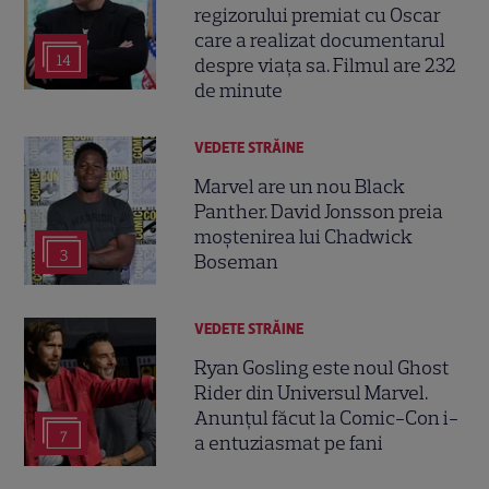
regizorului premiat cu Oscar
care a realizat documentarul
14
despre viața sa. Filmul are 232
de minute
VEDETE STRĂINE
Marvel are un nou Black
Panther. David Jonsson preia
moștenirea lui Chadwick
3
Boseman
VEDETE STRĂINE
Ryan Gosling este noul Ghost
Rider din Universul Marvel.
Anunțul făcut la Comic-Con i-
7
a entuziasmat pe fani