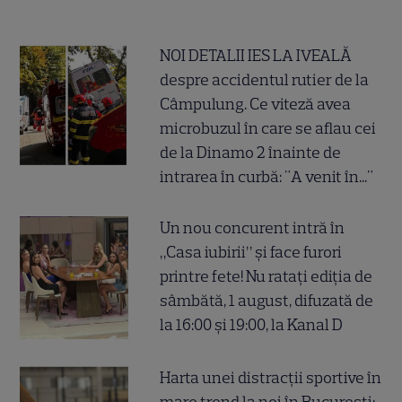
NOI DETALII IES LA IVEALĂ
despre accidentul rutier de la
Câmpulung. Ce viteză avea
microbuzul în care se aflau cei
de la Dinamo 2 înainte de
intrarea în curbă: "A venit în..."
Un nou concurent intră în
„Casa iubirii” și face furori
printre fete! Nu ratați ediția de
sâmbătă, 1 august, difuzată de
la 16:00 și 19:00, la Kanal D
Harta unei distracții sportive în