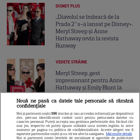
DISNEY PLUS
„Diavolul se îmbracă de la
Prada 2” s-a lansat pe Disney+.
Meryl Streep și Anne
Hathaway revin la revista
Runway
VEDETE STRĂINE
Meryl Streep, gest
impresionant pentru Anne
Hathaway și Emily Blunt la
9
„Diavolul se îmbracă de la
Nouă ne pasă ca datele tale personale să rămână
Prada 2”. Ce salarii ar fi primit
confidențiale
actrițele
Noi și partenerii noștri
596
stocăm și/sau accesăm informații pe dispozitivul
dvs., precum identificatorii cookie unici pentru prelucrarea datelor cu
caracter personal. Puteți accepta sau gestiona preferințele dvs. făcând clic
VEDETE STRĂINE
mai jos, respectiv vă puteți opune utilizării unui interes legitim în orice
moment pe pagina cu politica de confidențialitate. Aceste alegeri vor fi
raportate partenerilor noștri și nu vă vor afecta navigarea.
Mai multe detalii
Tom Holland, decizie radicală
Noi si partenerii nostri (retelele de socializare si agentiile de publicitate