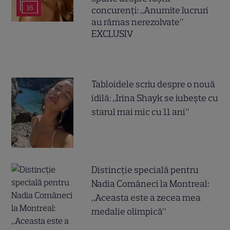
16
concurenți: „Anumite lucruri
au rămas nerezolvate”
EXCLUSIV
Tabloidele scriu despre o nouă
idilă: „Irina Shayk se iubește cu
starul mai mic cu 11 ani”
Distincție specială pentru
Nadia Comăneci la Montreal:
„Aceasta este a zecea mea
medalie olimpică”