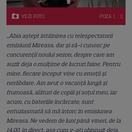
VEZI
FOTO
POZA
1 / 3
„Abia aștept întâlnirea cu telespectatorii
emisiunii Mireasa, dar și să-i cunosc pe
concurenții noului sezon, despre care am
auzit deja o mulțime de lucruri faine. Pentru
mine, fiecare început vine cu emoții și
nerăbdare. Am avut o vacanță lungă și
frumoasă, alături de copiii și soțul meu, iar
acum, cu bateriile încărcate, sunt
entuziasmată să mă întorc în emisiunea
Mireasa. Ne vedem de luni până vineri, de la
14.00, în direct, așa cum v-ați obișnuit deja.