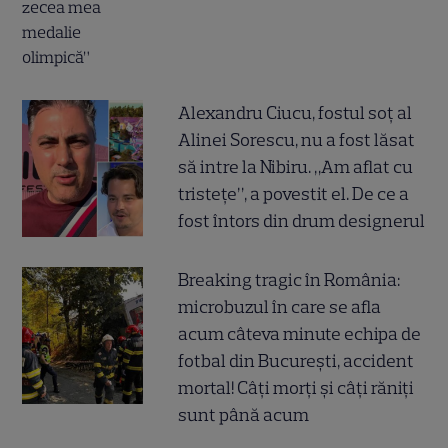
Alexandru Ciucu, fostul soț al
Alinei Sorescu, nu a fost lăsat
să intre la Nibiru. „Am aflat cu
tristețe”, a povestit el. De ce a
fost întors din drum designerul
Breaking tragic în România:
microbuzul în care se afla
acum câteva minute echipa de
fotbal din București, accident
mortal! Câți morți și câți răniți
sunt până acum