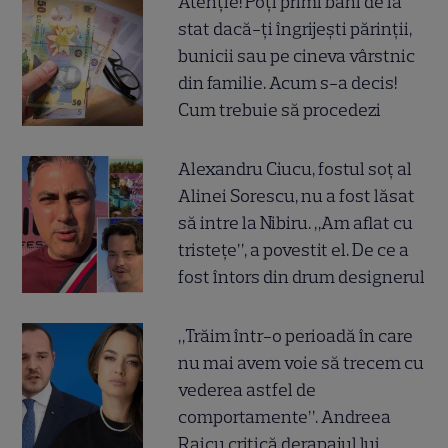
Atenție! Poți primi bani de la
stat dacă-ți îngrijești părinții,
bunicii sau pe cineva vârstnic
din familie. Acum s-a decis!
Cum trebuie să procedezi
Alexandru Ciucu, fostul soț al
Alinei Sorescu, nu a fost lăsat
să intre la Nibiru. „Am aflat cu
tristețe”, a povestit el. De ce a
fost întors din drum designerul
„Trăim într-o perioadă în care
nu mai avem voie să trecem cu
vederea astfel de
comportamente”. Andreea
Raicu critică derapajul lui