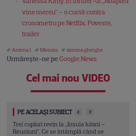
Vanessa Kirby, în thriller-ul „Noaptea
vine mereu” – o cursă contra
cronometru pe Netflix. Poveste,
trailer
Antena 1
Mireasa
simona gherghe
Urmărește-ne pe
Google News
Cel mai nou VIDEO
PE ACELAȘI SUBIECT
Cheloo, declarație neașteptată înainte
Echip
de Asia Express: „Cred că e singura
Ce p