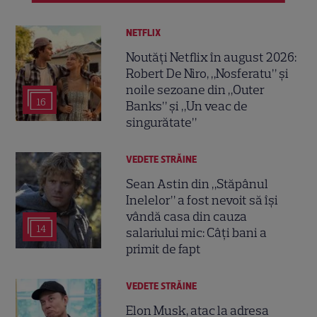
NETFLIX
Noutăți Netflix în august 2026:
Robert De Niro, „Nosferatu” și
noile sezoane din „Outer
16
Banks” și „Un veac de
singurătate”
VEDETE STRĂINE
Sean Astin din „Stăpânul
Inelelor” a fost nevoit să își
vândă casa din cauza
14
salariului mic: Câți bani a
primit de fapt
VEDETE STRĂINE
Elon Musk, atac la adresa