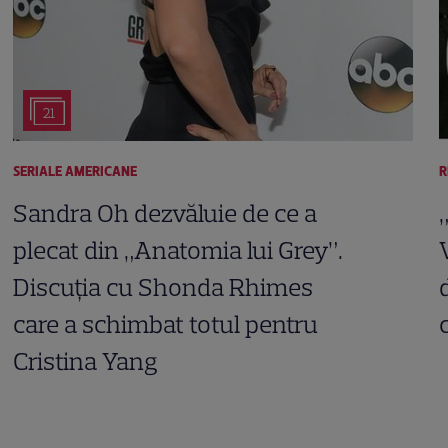
21
SERIALE AMERICANE
R
Sandra Oh dezvăluie de ce a
plecat din „Anatomia lui Grey”.
Discuția cu Shonda Rhimes
care a schimbat totul pentru
Cristina Yang