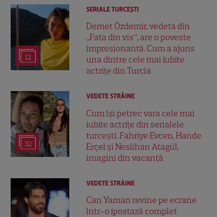
SERIALE TURCEŞTI
Demet Özdemir, vedeta din
„Fata din vis”, are o poveste
impresionantă. Cum a ajuns
12
una dintre cele mai iubite
actrițe din Turcia
VEDETE STRĂINE
Cum își petrec vara cele mai
iubite actrițe din serialele
turcești. Fahriye Evcen, Hande
32
Erçel și Neslihan Atagül,
imagini din vacanță
VEDETE STRĂINE
Can Yaman revine pe ecrane
într-o ipostază complet