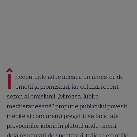
Î
nceputurile aduc adesea un amestec de
emoții și promisiuni, iar cel mai recent
sezon al emisiunii „Mireasa. Iubire
mediteraneeană” propune publicului povești
inedite și concurenți pregătiți să facă față
provocărilor iubirii. În platoul unde tinerii,
deja remarcați de spectatori, trăiesc emoțiile