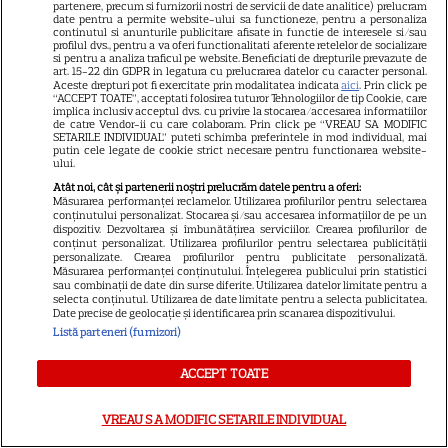
partenere, precum si furnizorii nostri de servicii de date analitice) prelucram
pentru noul său film! Ce
date pentru a permite website-ului sa functioneze, pentru a personaliza
promisiune a făcut actorul
continutul si anunturile publicitare afisate in functie de interesele si/sau
profilul dvs., pentru a va oferi functionalitati aferente retelelor de socializare
13
după momentele virale în care
si pentru a analiza traficul pe website. Beneficiati de drepturile prevazute de
art. 15-22 din GDPR in legatura cu prelucrarea datelor cu caracter personal.
a făcut senzație prin dans
Aceste drepturi pot fi exercitate prin modalitatea indicata
aici
. Prin click pe
“ACCEPT TOATE”, acceptati folosirea tuturor Tehnologiilor de tip Cookie, care
implica inclusiv acceptul dvs. cu privire la stocarea/accesarea informatiilor
de catre Vendor-ii cu care colaboram. Prin click pe “VREAU SA MODIFIC
SKYSHOWTIME
SETARILE INDIVIDUAL” puteti schimba preferintele in mod individual, mai
putin cele legate de cookie strict necesare pentru functionarea website-
ului.
Scarlett Johansson și Kristin
Scott Thomas, din nou mamă
Atât noi, cât și partenerii noștri prelucrăm datele pentru a oferi:
Măsurarea performanței reclamelor. Utilizarea profilurilor pentru selectarea
și fiică pe ecran în „My
conținutului personalizat. Stocarea și/sau accesarea informațiilor de pe un
dispozitiv. Dezvoltarea și îmbunătățirea serviciilor. Crearea profilurilor de
13
Mother's Wedding”. Când
conținut personalizat. Utilizarea profilurilor pentru selectarea publicității
apare filmul pe SkyShowtime
personalizate. Crearea profilurilor pentru publicitate personalizată.
Măsurarea performanței conținutului. Înțelegerea publicului prin statistici
sau combinații de date din surse diferite. Utilizarea datelor limitate pentru a
selecta conținutul. Utilizarea de date limitate pentru a selecta publicitatea.
PRIME VIDEO
Date precise de geolocație și identificarea prin scanarea dispozitivului.
Listă parteneri (furnizori)
Jamie Campbell Bower, starul
din „Stranger Things”, intră în
ACCEPT TOATE
universul „Stăpânul Inelelor”.
9
Ce rol legendar va interpreta în
VREAU SA MODIFIC SETARILE INDIVIDUAL
sezonul 3