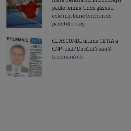
mare trend la noi în București:
padle tennis. Unde găsești
cele mai bune terenuri de
padel din oraș
CE ASCUNDE ultima CIFRA a
CNP-ului? Dacă ai 3 sau 8
însemană că...