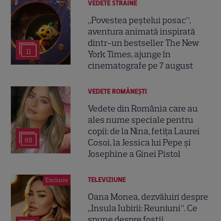
VEDETE STRĂINE
„Povestea peștelui posac”,
aventura animată inspirată
dintr-un bestseller The New
11
York Times, ajunge în
cinematografe pe 7 august
VEDETE ROMÂNEŞTI
Vedete din România care au
ales nume speciale pentru
copii: de la Nina, fetița Laurei
68
Cosoi, la Jessica lui Pepe și
Josephine a Ginei Pistol
TELEVIZIUNE
Exclusiv
Oana Monea, dezvăluiri despre
„Insula Iubirii: Reuniuni”. Ce
spune despre foștii