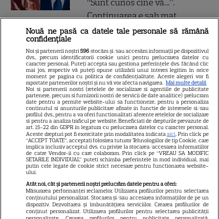
“Sunt curios cine vă…”.
Continuarea e șah mat
Nouă ne pasă ca datele tale personale să rămână
confidențiale
Gata, e oficial! Ce salariu are
Noi și partenerii noștri
596
stocăm și/sau accesăm informații pe dispozitivul
Mirabela Grădinaru, dar asta
dvs., precum identificatorii cookie unici pentru prelucrarea datelor cu
caracter personal. Puteți accepta sau gestiona preferințele dvs. făcând clic
nu e tot! Surpriza uriașă din
mai jos, respectiv vă puteți opune utilizării unui interes legitim în orice
moment pe pagina cu politica de confidențialitate. Aceste alegeri vor fi
declarația de avere! Da, scrie
raportate partenerilor noștri și nu vă vor afecta navigarea.
Mai multe detalii
Noi si partenerii nostri (retelele de socializare si agentiile de publicitate
negru pe alb! O cheamă…
partenere, precum si furnizorii nostri de servicii de date analitice) prelucram
date pentru a permite website-ului sa functioneze, pentru a personaliza
continutul si anunturile publicitare afisate in functie de interesele si/sau
profilul dvs., pentru a va oferi functionalitati aferente retelelor de socializare
si pentru a analiza traficul pe website. Beneficiati de drepturile prevazute de
Jorge, revoltat după ce și-a
art. 15-22 din GDPR in legatura cu prelucrarea datelor cu caracter personal.
Aceste drepturi pot fi exercitate prin modalitatea indicata
aici
. Prin click pe
găsit apartamentul de la mare
“ACCEPT TOATE”, acceptati folosirea tuturor Tehnologiilor de tip Cookie, care
implica inclusiv acceptul dvs. cu privire la stocarea/accesarea informatiilor
devastat. Ce au lăsat în urmă
de catre Vendor-ii cu care colaboram. Prin click pe “VREAU SA MODIFIC
SETARILE INDIVIDUAL” puteti schimba preferintele in mod individual, mai
turiștii este strigător la Cer
putin cele legate de cookie strict necesare pentru functionarea website-
ului.
Atât noi, cât și partenerii noștri prelucrăm datele pentru a oferi:
Măsurarea performanței reclamelor. Utilizarea profilurilor pentru selectarea
conținutului personalizat. Stocarea și/sau accesarea informațiilor de pe un
dispozitiv. Dezvoltarea și îmbunătățirea serviciilor. Crearea profilurilor de
Fiul Deei și al lui Dinu Maxer a
conținut personalizat. Utilizarea profilurilor pentru selectarea publicității
personalizate. Crearea profilurilor pentru publicitate personalizată.