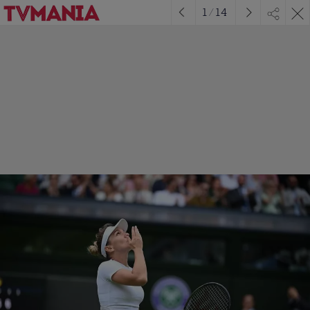
1
/
14