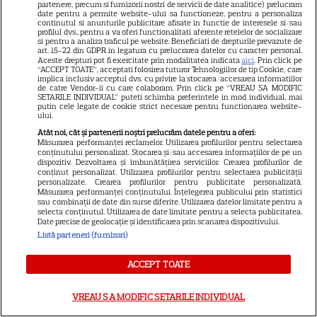
partenere, precum si furnizorii nostri de servicii de date analitice) prelucram
date pentru a permite website-ului sa functioneze, pentru a personaliza
Anunțul momentului! A vrut
continutul si anunturile publicitare afisate in functie de interesele si/sau
profilul dvs., pentru a va oferi functionalitati aferente retelelor de socializare
să se știe de la ea! Elena Udrea
si pentru a analiza traficul pe website. Beneficiati de drepturile prevazute de
art. 15-22 din GDPR in legatura cu prelucrarea datelor cu caracter personal.
și Adrian Alexandrov, după 10
Aceste drepturi pot fi exercitate prin modalitatea indicata
aici
. Prin click pe
“ACCEPT TOATE”, acceptati folosirea tuturor Tehnologiilor de tip Cookie, care
ani de relație și un copil rupt
implica inclusiv acceptul dvs. cu privire la stocarea/accesarea informatiilor
de catre Vendor-ii cu care colaboram. Prin click pe “VREAU SA MODIFIC
din soare au...
SETARILE INDIVIDUAL” puteti schimba preferintele in mod individual, mai
putin cele legate de cookie strict necesare pentru functionarea website-
ului.
Atât noi, cât și partenerii noștri prelucrăm datele pentru a oferi:
Măsurarea performanței reclamelor. Utilizarea profilurilor pentru selectarea
conținutului personalizat. Stocarea și/sau accesarea informațiilor de pe un
dispozitiv. Dezvoltarea și îmbunătățirea serviciilor. Crearea profilurilor de
SERIALE
conținut personalizat. Utilizarea profilurilor pentru selectarea publicității
personalizate. Crearea profilurilor pentru publicitate personalizată.
Măsurarea performanței conținutului. Înțelegerea publicului prin statistici
sau combinații de date din surse diferite. Utilizarea datelor limitate pentru a
selecta conținutul. Utilizarea de date limitate pentru a selecta publicitatea.
Date precise de geolocație și identificarea prin scanarea dispozitivului.
Listă parteneri (furnizori)
ACCEPT TOATE
VREAU SA MODIFIC SETARILE INDIVIDUAL