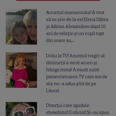
Anunțul momentului! A vrut
să se știe de la ea! Elena Udrea
și Adrian Alexandrov, după 10
ani de relație și un copil rupt
din soare au...
Doliu la TV! Anunțul tragic al
dimineții a venit acum și
frânge inimi! A murit subit
prezentatoarea TV care ani de
zile ne-a adus știri de pe
Litoral
Divorțul care zguduie
showbizul! E oficial! Și-au spus