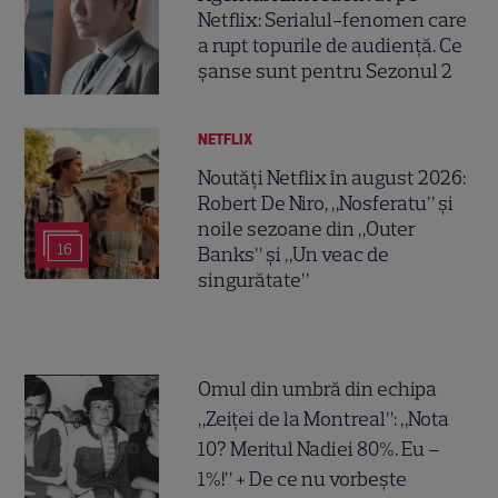
Netflix: Serialul-fenomen care
a rupt topurile de audiență. Ce
șanse sunt pentru Sezonul 2
NETFLIX
Noutăți Netflix în august 2026:
Robert De Niro, „Nosferatu” și
noile sezoane din „Outer
16
Banks” și „Un veac de
singurătate”
Omul din umbră din echipa
„Zeiței de la Montreal”: „Nota
10? Meritul Nadiei 80%. Eu –
1%!” + De ce nu vorbește