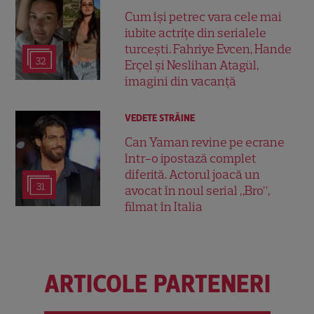
Cum își petrec vara cele mai
iubite actrițe din serialele
turcești. Fahriye Evcen, Hande
32
Erçel și Neslihan Atagül,
imagini din vacanță
VEDETE STRĂINE
Can Yaman revine pe ecrane
într-o ipostază complet
diferită. Actorul joacă un
31
avocat în noul serial „Bro”,
filmat în Italia
ARTICOLE PARTENERI