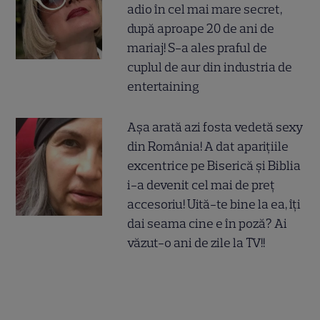
adio în cel mai mare secret,
după aproape 20 de ani de
mariaj! S-a ales praful de
cuplul de aur din industria de
entertaining
Așa arată azi fosta vedetă sexy
din România! A dat aparițiile
excentrice pe Biserică și Biblia
i-a devenit cel mai de preț
accesoriu! Uită-te bine la ea, îți
dai seama cine e în poză? Ai
văzut-o ani de zile la TV!!