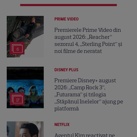
PRIME VIDEO
Premierele Prime Video din
august 2026: „Reacher”
sezonul 4, „Sterling Point” și
6
noi filme de neratat
DISNEY PLUS
Premiere Disney+ august
2026: „Camp Rock 3”,
„Futurama” și trilogia
17
„Stăpânul Inelelor” ajung pe
platformă
NETFLIX
Agentul Kim reactivat pe