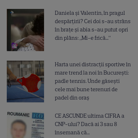
Daniela și Valentin, în pragul
despărțirii? Cei doi s-au strâns
în brațe și abia s-au putut opri
din plâns: „Mi-e frică...”
Harta unei distracții sportive în
mare trend la noi în București:
padle tennis. Unde găsești
cele mai bune terenuri de
padel din oraș
CE ASCUNDE ultima CIFRA a
CNP-ului? Dacă ai 3 sau 8
însemană că...