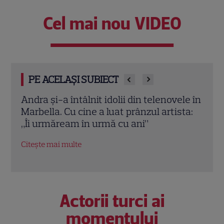
Cel mai nou VIDEO
PE ACELAȘI SUBIECT
le în
Jennifer Aniston și Courteney Cox,
Emma
ta:
vacanță de lux în Mallorca alături de
nu a 
Pedro Pascal. Imagini spectaculoase
Robe
Citește mai multe
Citeș
Actorii turci ai
momentului