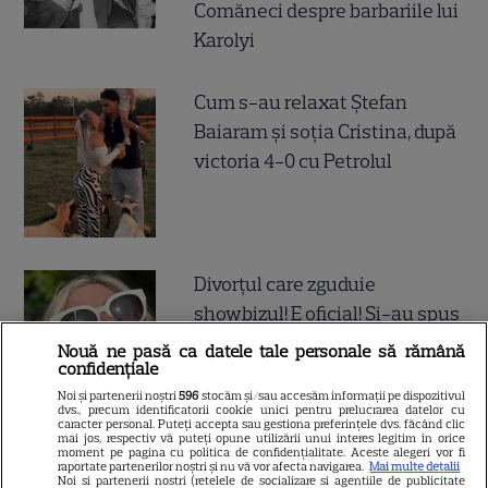
Comăneci despre barbariile lui
Karolyi
Cum s-au relaxat Ștefan
Baiaram și soția Cristina, după
victoria 4-0 cu Petrolul
Divorțul care zguduie
showbizul! E oficial! Și-au spus
adio în cel mai mare secret,
Nouă ne pasă ca datele tale personale să rămână
confidențiale
după aproape 20 de ani de
Noi și partenerii noștri
596
stocăm și/sau accesăm informații pe dispozitivul
mariaj! S-a ales praful de
dvs., precum identificatorii cookie unici pentru prelucrarea datelor cu
caracter personal. Puteți accepta sau gestiona preferințele dvs. făcând clic
cuplul de aur din industria de
mai jos, respectiv vă puteți opune utilizării unui interes legitim în orice
moment pe pagina cu politica de confidențialitate. Aceste alegeri vor fi
entertaining
raportate partenerilor noștri și nu vă vor afecta navigarea.
Mai multe detalii
Noi si partenerii nostri (retelele de socializare si agentiile de publicitate