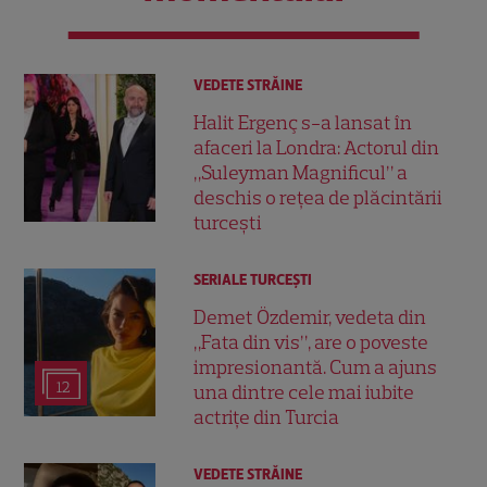
VEDETE STRĂINE
Halit Ergenç s-a lansat în
afaceri la Londra: Actorul din
„Suleyman Magnificul” a
deschis o rețea de plăcintării
turcești
SERIALE TURCEŞTI
Demet Özdemir, vedeta din
„Fata din vis”, are o poveste
impresionantă. Cum a ajuns
12
una dintre cele mai iubite
actrițe din Turcia
VEDETE STRĂINE