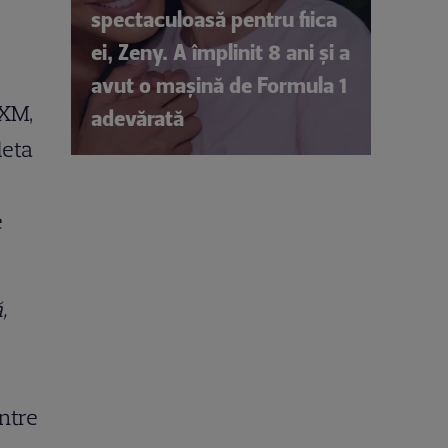
spectaculoasă pentru fiica
ei, Zeny. A împlinit 8 ani și a
avut o mașină de Formula 1
sXM,
adevărată
deta
e
,
intre