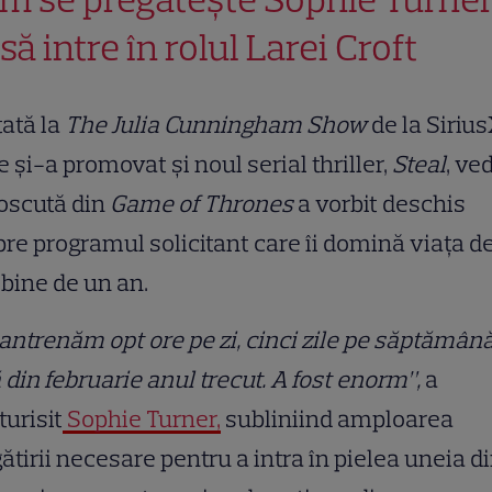
să intre în rolul Larei Croft
tată la
The Julia Cunningham Show
de la Siriu
 și-a promovat și noul serial thriller,
Steal
, ve
oscută din
Game of Thrones
a vorbit deschis
re programul solicitant care îi domină viața d
bine de un an.
antrenăm opt ore pe zi, cinci zile pe săptămână
 din februarie anul trecut. A fost enorm”,
a
urisit
Sophie Turner,
subliniind amploarea
ătirii necesare pentru a intra în pielea uneia d