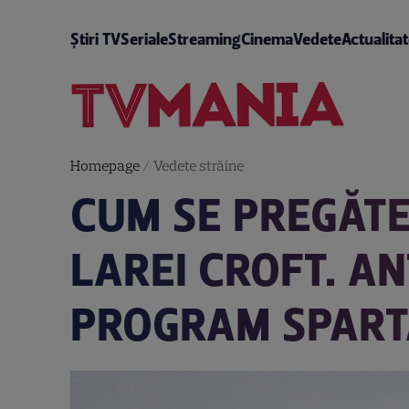
Știri TV
Seriale
Streaming
Cinema
Vedete
Actualita
Homepage
/
Vedete străine
CUM SE PREGĂTE
LAREI CROFT. A
PROGRAM SPART