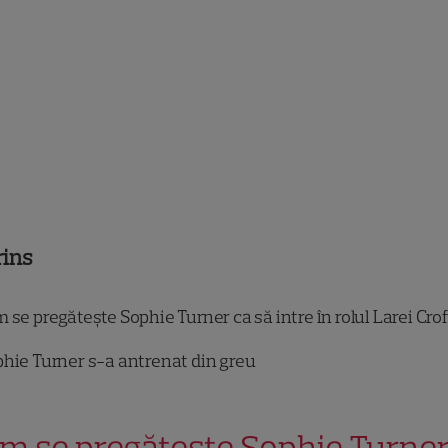
rins
se pregătește Sophie Turner ca să intre în rolul Larei Crof
hie Turner s-a antrenat din greu
m se pregătește Sophie Turne