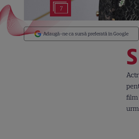
7
Adaugă-ne ca sursă preferată în Google
S
Actr
pent
fil
urm