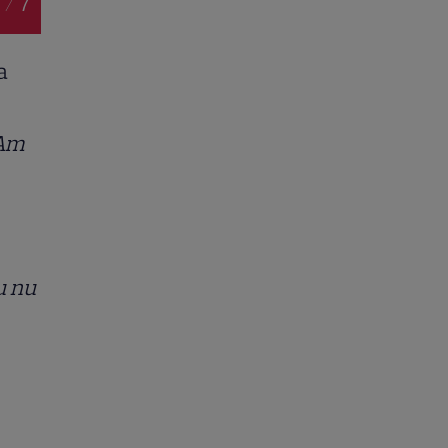
 / 7
a
Am
u nu