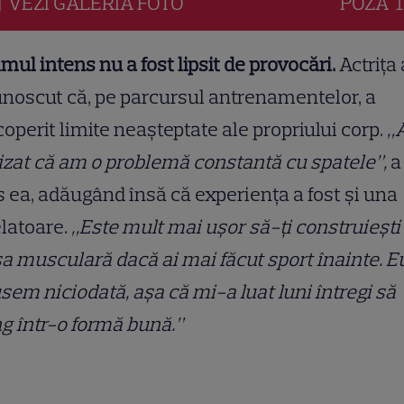
VEZI
GALERIA
FOTO
POZA
1
mul intens nu a fost lipsit de provocări.
Actrița 
noscut că, pe parcursul antrenamentelor, a
operit limite neașteptate ale propriului corp.
„
izat că am o problemă constantă cu spatele”,
a
 ea, adăugând însă că experiența a fost și una
latoare.
„Este mult mai ușor să-ți construiești
 musculară dacă ai mai făcut sport înainte. E
sem niciodată, așa că mi-a luat luni întregi să
g într-o formă bună.”