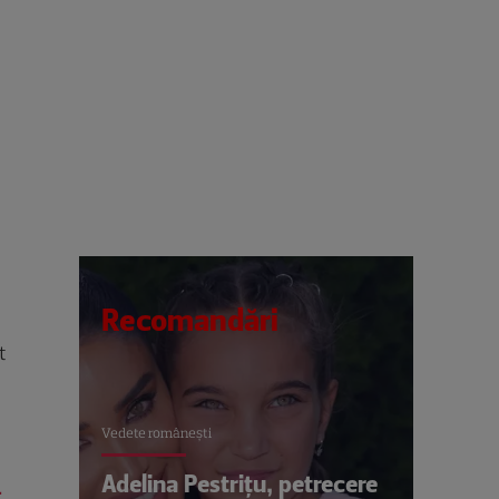
Recomandări
t
Vedete româneşti
Adelina Pestrițu, petrecere
r