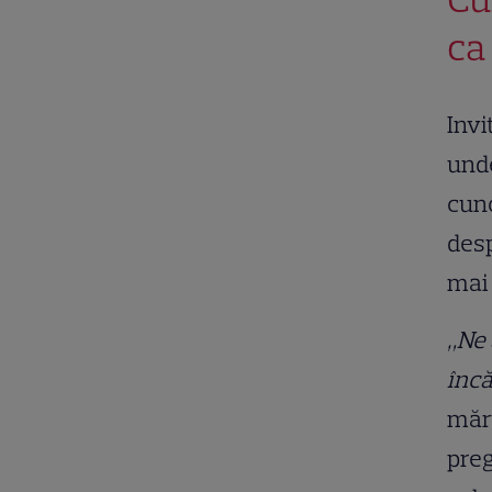
ca 
Invi
unde
cun
desp
mai 
„Ne 
încă
mărt
preg