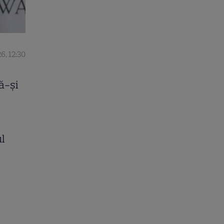
6, 12:30
ă-și
ul