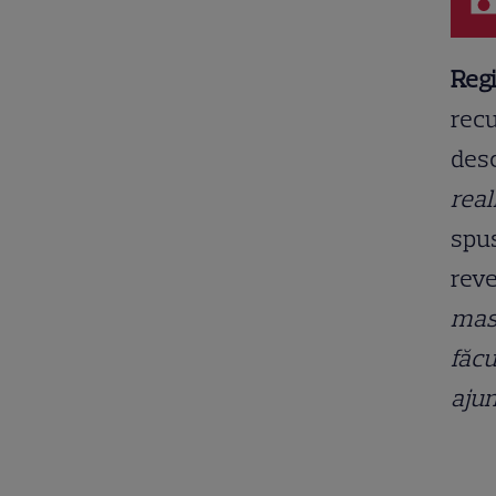
Regi
recu
desc
real
spus
reve
masa
făcu
ajun