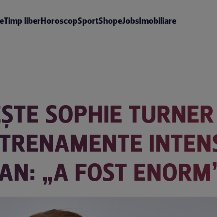
te
Timp liber
Horoscop
Sport
Shop
eJobs
Imobiliare
ȘTE SOPHIE TURNER
NTRENAMENTE INTENS
AN: „A FOST ENORM