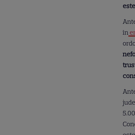
este
Ante
în
e
ordo
nefo
trus
cons
Ante
jude
5.00
Conc
este