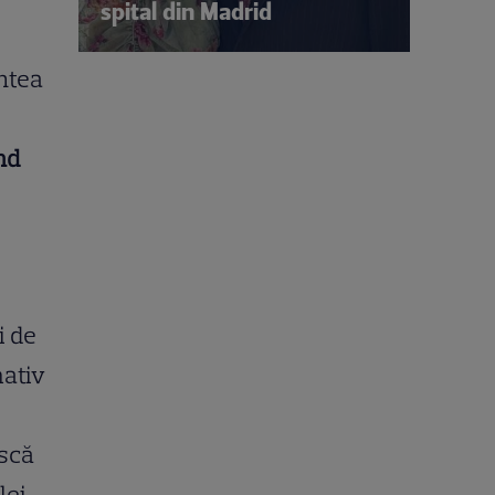
spital din Madrid
ontea
nd
i de
mativ
ască
lei