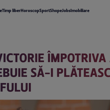
te
Timp liber
Horoscop
Sport
Shop
eJobs
Imobiliare
ICTORIE ÎMPOTRIVA 
BUIE SĂ-I PLĂTEASC
FULUI