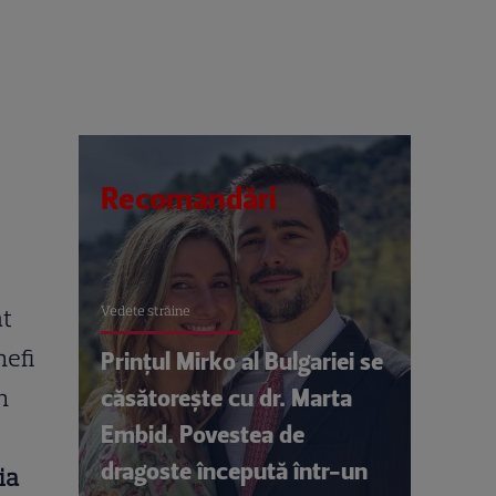
Recomandări
Vedete străine
at
hefi
Prințul Mirko al Bulgariei se
căsătorește cu dr. Marta
n
Embid. Povestea de
dragoste începută într-un
zia