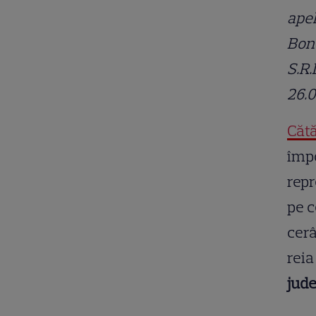
apel
Bont
S.R.
26.
Cătă
împo
repr
pe c
cerâ
reia
jude