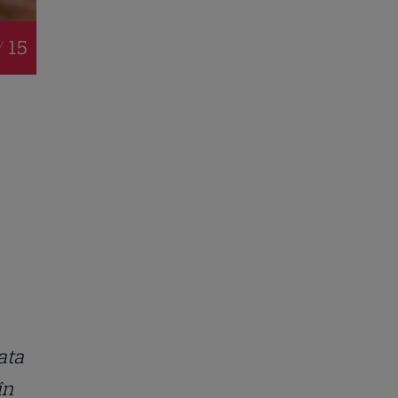
/ 15
ata
în