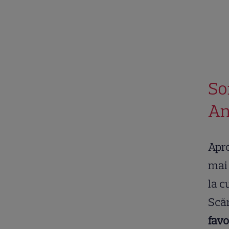
So
An
Apro
mai 
la c
Scăr
favo