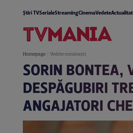
Știri TV
Seriale
Streaming
Cinema
Vedete
Actualita
Homepage
/
Vedete româneşti
SORIN BONTEA, V
DESPĂGUBIRI TRE
ANGAJATORI CHE