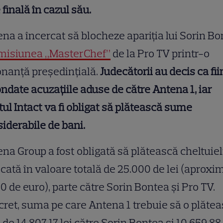
 finală în cazul său.
na a încercat să blocheze apariția lui Sorin B
misiunea „MasterChef”
de la Pro TV printr-o
nanță președințială.
Judecătorii au decis ca fii
ndate acuzațiile aduse de către Antena 1, iar
tul Intact va fi obligat să plătească sume
iderabile de bani.
na Group a fost obligată să plătească cheltuiel
cată în valoare totală de 25.000 de lei (aproxi
0 de euro), parte către Sorin Bontea și Pro TV.
ret, suma pe care Antena 1 trebuie să o plăte
 de 14.807,17 lei către Sorin Bontea și 10.659,88 