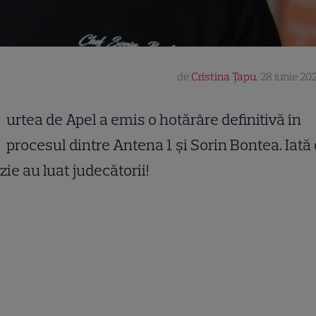
de
Cristina Țapu
,
28 iunie 202
urtea de Apel a emis o hotărâre definitivă în
procesul dintre Antena 1 și Sorin Bontea. Iată
zie au luat judecătorii!