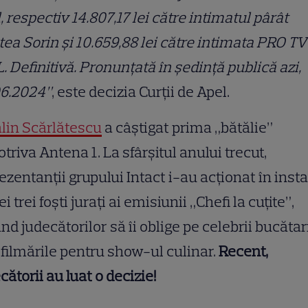
, respectiv 14.807,17 lei către intimatul pârât
ea Sorin şi 10.659,88 lei către intimata PRO TV
L. Definitivă. Pronunţată în şedinţă publică azi,
06.2024”
, este decizia Curţii de Apel.
lin Scărlătescu
a câștigat prima „bătălie”
triva Antena 1. La sfârșitul anului trecut,
ezentanții grupului Intact i-au acționat în inst
ei trei foști jurați ai emisiunii „Chefi la cuțite”,
nd judecătorilor să îi oblige pe celebrii bucătar
 filmările pentru show-ul culinar.
Recent,
cătorii au luat o decizie!