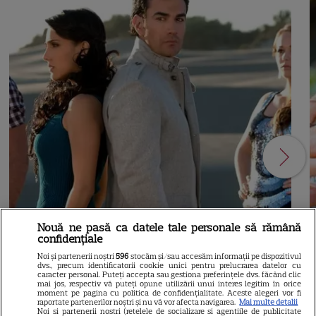
Nouă ne pasă ca datele tale personale să rămână
confidențiale
Noi și partenerii noștri
596
stocăm și/sau accesăm informații pe dispozitivul
dvs., precum identificatorii cookie unici pentru prelucrarea datelor cu
caracter personal. Puteți accepta sau gestiona preferințele dvs. făcând clic
mai jos, respectiv vă puteți opune utilizării unui interes legitim în orice
moment pe pagina cu politica de confidențialitate. Aceste alegeri vor fi
RECOMANDĂRI
S
raportate partenerilor noștri și nu vă vor afecta navigarea.
Mai multe detalii
Noi si partenerii nostri (retelele de socializare si agentiile de publicitate