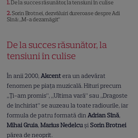
1
De la succes răsunător, la tensiuni în culise
2
Sorin Brotnei, dezvăluiri dureroase despre Adi
Sînă: „M-a dezamăgit”
De la succes răsunător, la
tensiuni în culise
În anii 2000,
Akcent
era un adevărat
fenomen pe piața muzicală. Hituri precum
„Ți-am promis”, „Ultima vară” sau „Dragoste
de închiriat” se auzeau la toate radiourile, iar
formula de patru formată din
Adrian Sînă
,
Mihai Gruia
,
Marius Nedelcu
și
Sorin Brotnei
părea de neoprit.