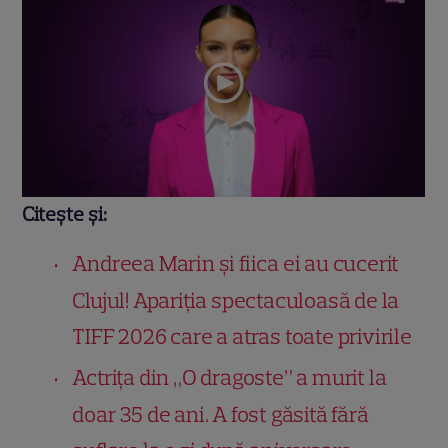
Citește și:
Andreea Marin și fiica ei au cucerit
Clujul! Apariția spectaculoasă de la
TIFF 2026 care a atras toate privirile
Actrița din „O dragoste” a murit la
doar 35 de ani. A fost găsită fără