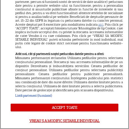
partenere, precum si furnizorii nostri de servicii de date analitice) prelucram
„Forța destinului” revine pe
date pentru a permite website-ului sa functioneze, pentru a personaliza
continutul si anunturile publicitare afisate in functie de interesele si/sau
profilul dvs., pentru a va oferi functionalitati aferente retelelor de socializare
micile ecrane! Telenovela de
si pentru a analiza traficul pe website. Beneficiati de drepturile prevazute de
art. 15-22 din GDPR in legatura cu prelucrarea datelor cu caracter personal.
Aceste drepturi pot fi exercitate prin modalitatea indicata
aici
. Prin click pe
succes cu David Zepeda și
“ACCEPT TOATE”, acceptati folosirea tuturor Tehnologiilor de tip Cookie, care
implica inclusiv acceptul dvs. cu privire la stocarea/accesarea informatiilor
de catre Vendor-ii cu care colaboram. Prin click pe “VREAU SA MODIFIC
Sandra Echeverría începe la
SETARILE INDIVIDUAL” puteti schimba preferintele in mod individual, mai
putin cele legate de cookie strict necesare pentru functionarea website-
Acasă Gold
ului.
Atât noi, cât și partenerii noștri prelucrăm datele pentru a oferi:
Măsurarea performanței reclamelor. Utilizarea profilurilor pentru selectarea
conținutului personalizat. Stocarea și/sau accesarea informațiilor de pe un
dispozitiv. Dezvoltarea și îmbunătățirea serviciilor. Crearea profilurilor de
conținut personalizat. Utilizarea profilurilor pentru selectarea publicității
personalizate. Crearea profilurilor pentru publicitate personalizată.
Măsurarea performanței conținutului. Înțelegerea publicului prin statistici
sau combinații de date din surse diferite. Utilizarea datelor limitate pentru a
ARTICOLE PARTENERI
selecta conținutul. Utilizarea de date limitate pentru a selecta publicitatea.
Date precise de geolocație și identificarea prin scanarea dispozitivului.
Listă parteneri (furnizori)
ACCEPT TOATE
Ce este colostrul și la ce ajută
VREAU SA MODIFIC SETARILE INDIVIDUAL