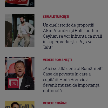
SERIALE TURCEŞTI
Un duel istoric de proporții!
Akın Akınözü și Halil İbrahim
Ceyhan se vor înfrunta ca rivali
în superproducția „Aşk ve
Taht”
VEDETE ROMÂNEŞTI
„Aici se află centrul României!”
Casa de poveste în care a
copilărit Horia Brenciu a
28
devenit muzeu de importanță
națională
VEDETE STRĂINE