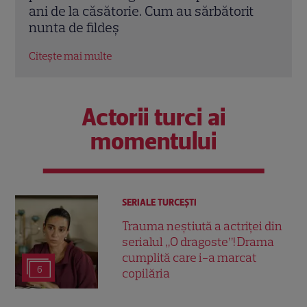
de la căsătorie. Cum au sărbătorit
TV: „Este loc
a de fildeș
Citește mai multe
te mai multe
Actorii turci ai
momentului
SERIALE TURCEŞTI
Trauma neștiută a actriței din
serialul „O dragoste”! Drama
cumplită care i-a marcat
6
copilăria