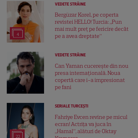
VEDETE STRĂINE
Bergüzar Korel, pe coperta
revistei HELLO! Turcia: „Pun
mai mult preț pe fericire decât
4
pe a avea dreptate”
VEDETE STRĂINE
Can Yaman cucerește din nou
presa internațională. Noua
copertă care i-a impresionat
pe fani
SERIALE TURCEŞTI
Fahriye Evcen revine pe micul
ecran! Actrița va juca în
„Hamal”, alături de Oktay
22