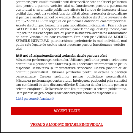
partenere, precum si furnizorii nostri de servicii de date analitice) prelucram
date pentru a permite website-ului sa functioneze, pentru a personaliza
continutul si anunturile publicitare afisate in functie de interesele si/sau
profilul dvs., pentru a va oferi functionalitati aferente retelelor de socializare
si pentru a analiza traficul pe website. Beneficiati de drepturile prevazute de
art. 15-22 din GDPR in legatura cu prelucrarea datelor cu caracter personal.
Aceste drepturi pot fi exercitate prin modalitatea indicata
aici
. Prin click pe
“ACCEPT TOATE”, acceptati folosirea tuturor Tehnologiilor de tip Cookie, care
implica inclusiv acceptul dvs. cu privire la stocarea/accesarea informatiilor
de catre Vendor-ii cu care colaboram. Prin click pe “VREAU SA MODIFIC
SETARILE INDIVIDUAL” puteti schimba preferintele in mod individual, mai
putin cele legate de cookie strict necesare pentru functionarea website-
ului.
Atât noi, cât și partenerii noștri prelucrăm datele pentru a oferi:
Măsurarea performanței reclamelor. Utilizarea profilurilor pentru selectarea
conținutului personalizat. Stocarea și/sau accesarea informațiilor de pe un
dispozitiv. Dezvoltarea și îmbunătățirea serviciilor. Crearea profilurilor de
conținut personalizat. Utilizarea profilurilor pentru selectarea publicității
personalizate. Crearea profilurilor pentru publicitate personalizată.
Măsurarea performanței conținutului. Înțelegerea publicului prin statistici
sau combinații de date din surse diferite. Utilizarea datelor limitate pentru a
selecta conținutul. Utilizarea de date limitate pentru a selecta publicitatea.
Date precise de geolocație și identificarea prin scanarea dispozitivului.
Listă parteneri (furnizori)
După moartea Ludmilei Vartic,
comunitatea din Hîncești este
ACCEPT TOATE
lovită de O NOUĂ TRAGEDIE. În
VREAU SA MODIFIC SETARILE INDIVIDUAL
ce condiții A MURIT unul