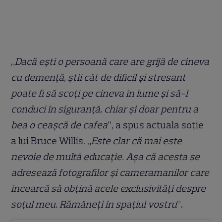
„
Dacă eşti o persoană care are grijă de cineva
cu demenţă, ştii cât de dificil şi stresant
poate fi să scoţi pe cineva în lume şi să-l
conduci în siguranţă, chiar şi doar pentru a
bea o ceaşcă de cafea
”, a spus actuala soție
a lui Bruce Willis. „
Este clar că mai este
nevoie de multă educaţie. Aşa că acesta se
adresează fotografilor şi cameramanilor care
încearcă să obţină acele exclusivităţi despre
soţul meu. Rămâneţi în spaţiul vostru
”.