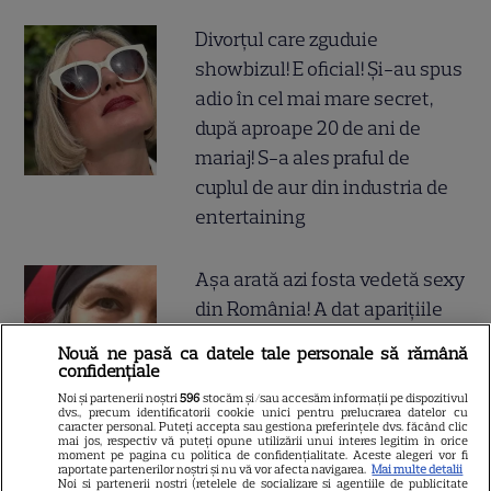
Divorțul care zguduie
showbizul! E oficial! Și-au spus
adio în cel mai mare secret,
după aproape 20 de ani de
mariaj! S-a ales praful de
cuplul de aur din industria de
entertaining
Așa arată azi fosta vedetă sexy
din România! A dat aparițiile
excentrice pe Biserică și Biblia
Nouă ne pasă ca datele tale personale să rămână
i-a devenit cel mai de preț
confidențiale
accesoriu! Uită-te bine la ea, îți
Noi și partenerii noștri
596
stocăm și/sau accesăm informații pe dispozitivul
dvs., precum identificatorii cookie unici pentru prelucrarea datelor cu
dai seama cine e în poză? Ai
caracter personal. Puteți accepta sau gestiona preferințele dvs. făcând clic
mai jos, respectiv vă puteți opune utilizării unui interes legitim în orice
văzut-o ani de zile la TV!!
moment pe pagina cu politica de confidențialitate. Aceste alegeri vor fi
raportate partenerilor noștri și nu vă vor afecta navigarea.
Mai multe detalii
Noi si partenerii nostri (retelele de socializare si agentiile de publicitate