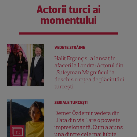
Actorii turci ai
momentului
VEDETE STRĂINE
Halit Ergenç s-a lansat în
afaceri la Londra: Actorul din
„Suleyman Magnificul” a
deschis o rețea de plăcintării
turcești
SERIALE TURCEŞTI
Demet Özdemir, vedeta din
„Fata din vis”, are o poveste
impresionantă. Cum a ajuns
12
una dintre cele mai iubite