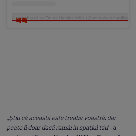
A post shared by Emma Heming Willis (@emmahemingwillis)
„
Ştiu că aceasta este treaba voastră, dar
poate fi doar dacă rămâi în spaţiul tău
”, a