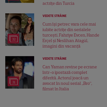
actrițe din Turcia
VEDETE STRĂINE
Cum își petrec vara cele mai
iubite actrițe din serialele
turcești. Fahriye Evcen, Hande
32
Erçel și Neslihan Atagül,
imagini din vacanță
VEDETE STRĂINE
Can Yaman revine pe ecrane
într-o ipostază complet
diferită. Actorul joacă un
31
avocat în noul serial „Bro”,
filmat în Italia