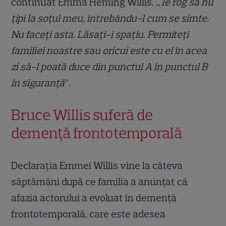
continuat Emma Heming Willis. „
Te rog să nu
ţipi la soţul meu, întrebându-l cum se simte.
Nu faceţi asta. Lăsaţi-i spaţiu. Permiteţi
familiei noastre sau oricui este cu el în acea
zi să-l poată duce din punctul A în punctul B
în siguranţă
”.
Bruce Willis suferă de
demență frontotemporală
Declaraţia Emmei Willis vine la câteva
săptămâni după ce familia a anunţat că
afazia actorului a evoluat în demenţă
frontotemporală, care este adesea