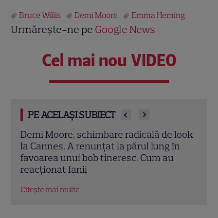
Bruce Willis
Demi Moore
Emma Heming
Urmărește-ne pe
Google News
Cel mai nou VIDEO
PE ACELAȘI SUBIECT
look
Secretul colierului de 3 milioane $ purtat
Secr
n
de Demi Moore la Cannes 2026: E dotat
pe C
cu sisteme GPS ascunse
23 d
Relo
Citește mai multe
Citeș