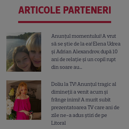
ARTICOLE PARTENERI
Anunțul momentului! A vrut
să se știe de la ea! Elena Udrea
și Adrian Alexandrov, după 10
ani de relație și un copil rupt
din soare au...
Doliu la TV! Anunțul tragic al
dimineții a venit acum și
frânge inimi! A murit subit
prezentatoarea TV care ani de
zile ne-a adus știri de pe
Litoral