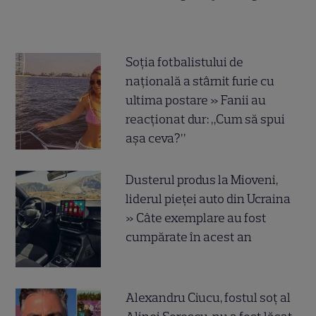
Soția fotbalistului de
națională a stârnit furie cu
ultima postare » Fanii au
reacționat dur: „Cum să spui
așa ceva?”
Dusterul produs la Mioveni,
liderul pieței auto din Ucraina
» Câte exemplare au fost
cumpărate în acest an
Alexandru Ciucu, fostul soț al