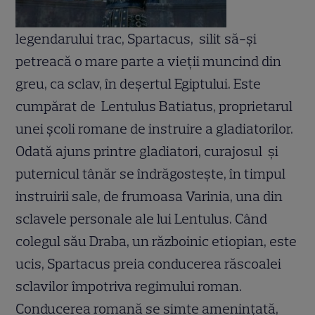
legendarului trac, Spartacus, silit să-şi
petreacă o mare parte a vieţii muncind din
greu, ca sclav, în deşertul Egiptului. Este
cumpărat de Lentulus Batiatus, proprietarul
unei şcoli romane de instruire a gladiatorilor.
Odată ajuns printre gladiatori, curajosul şi
puternicul tânăr se îndrăgosteşte, în timpul
instruirii sale, de frumoasa Varinia, una din
sclavele personale ale lui Lentulus. Când
colegul său Draba, un războinic etiopian, este
ucis, Spartacus preia conducerea răscoalei
sclavilor împotriva regimului roman.
Conducerea romană se simte ameninţată,