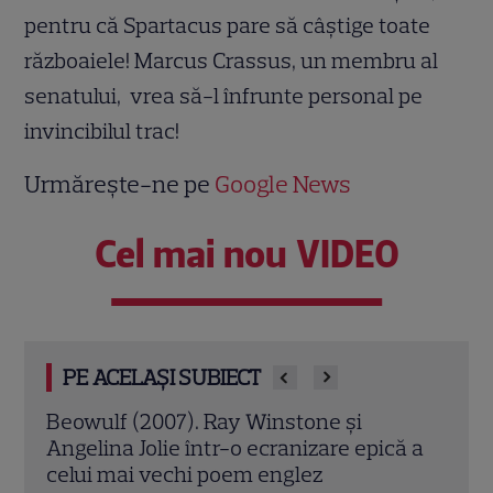
pentru că Spartacus pare să câştige toate
războaiele! Marcus Crassus, un membru al
senatului, vrea să-l înfrunte personal pe
invincibilul trac!
Urmărește-ne pe
Google News
Cel mai nou VIDEO
PE ACELAȘI SUBIECT
Jack Ryan: Agentul din umbră (2014).
Avia
ă a
Chris Pine și Kevin Costner, într-o cursă
lui 
contra cronometru pentru salvarea
de î