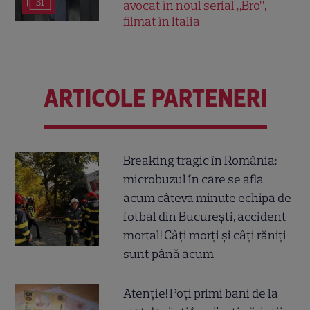
31
avocat în noul serial „Bro”,
filmat în Italia
ARTICOLE PARTENERI
Breaking tragic în România:
microbuzul în care se afla
acum câteva minute echipa de
fotbal din București, accident
mortal! Câți morți și câți răniți
sunt până acum
Atenție! Poți primi bani de la