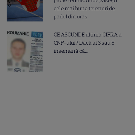
padle tennis. Unde găsești
cele mai bune terenuri de
padel din oraș
CE ASCUNDE ultima CIFRA a
CNP-ului? Dacă ai 3 sau 8
însemană că...