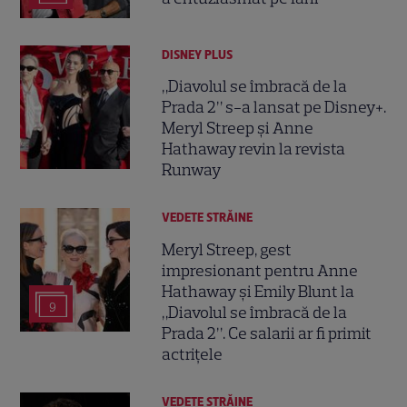
DISNEY PLUS
„Diavolul se îmbracă de la
Prada 2” s-a lansat pe Disney+.
Meryl Streep și Anne
Hathaway revin la revista
Runway
VEDETE STRĂINE
Meryl Streep, gest
impresionant pentru Anne
Hathaway și Emily Blunt la
9
„Diavolul se îmbracă de la
Prada 2”. Ce salarii ar fi primit
actrițele
VEDETE STRĂINE