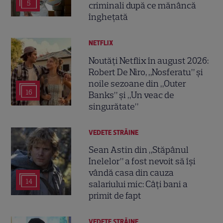
5
criminali după ce mănâncă
înghețată
NETFLIX
Noutăți Netflix în august 2026:
Robert De Niro, „Nosferatu” și
noile sezoane din „Outer
16
Banks” și „Un veac de
singurătate”
VEDETE STRĂINE
Sean Astin din „Stăpânul
Inelelor” a fost nevoit să își
vândă casa din cauza
14
salariului mic: Câți bani a
primit de fapt
VEDETE STRĂINE