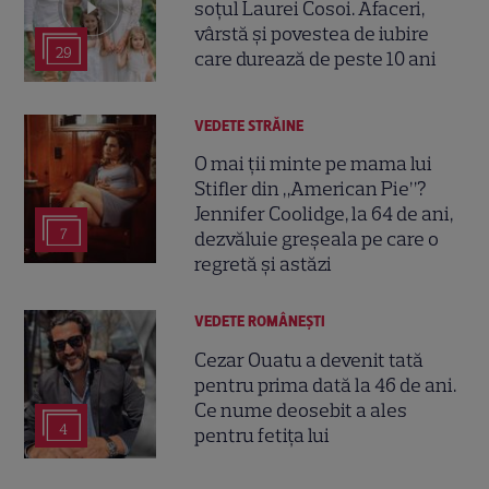
soțul Laurei Cosoi. Afaceri,
vârstă și povestea de iubire
29
care durează de peste 10 ani
VEDETE STRĂINE
O mai ții minte pe mama lui
Stifler din „American Pie”?
Jennifer Coolidge, la 64 de ani,
7
dezvăluie greșeala pe care o
regretă și astăzi
VEDETE ROMÂNEŞTI
Cezar Ouatu a devenit tată
pentru prima dată la 46 de ani.
Ce nume deosebit a ales
4
pentru fetița lui