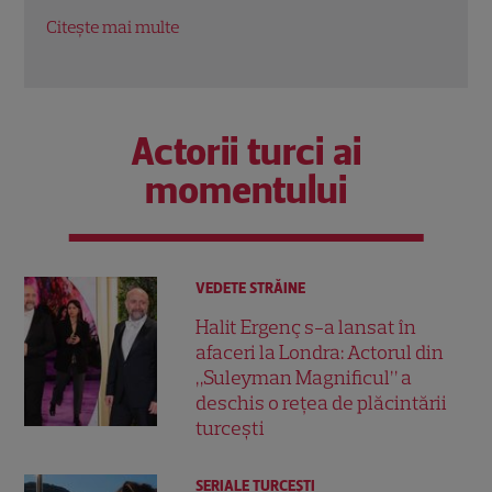
economiei americane
Citeș
Citește mai multe
Actorii turci ai
momentului
VEDETE STRĂINE
Halit Ergenç s-a lansat în
afaceri la Londra: Actorul din
„Suleyman Magnificul” a
deschis o rețea de plăcintării
turcești
SERIALE TURCEŞTI