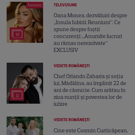
TELEVIZIUNE
Exclusiv
Oana Monea, dezvăluiri despre
„Insula Iubirii: Reuniuni”. Ce
spune despre foștii
16
concurenți: „Anumite lucruri
au rămas nerezolvate”
EXCLUSIV
VEDETE ROMÂNEŞTI
Chef Orlando Zaharia și soția
lui, Mădălina, au împlinit 22 de
ani de căsnicie. Cum arătau în
11
ziua nunții și povestea lor de
iubire
VEDETE ROMÂNEŞTI
Cine este Cosmin Curticăpean,