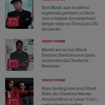
Elon Musk, atac la adresa
regizorului premiat cu Oscar
care a realizat documentarul
14
despre viața sa. Filmul are 232
de minute
VEDETE STRĂINE
Marvel are un nou Black
Panther. David Jonsson preia
moștenirea lui Chadwick
3
Boseman
VEDETE STRĂINE
Ryan Gosling este noul Ghost
Rider din Universul Marvel.
Anunțul făcut la Comic-Con i-
7
a entuziasmat pe fani