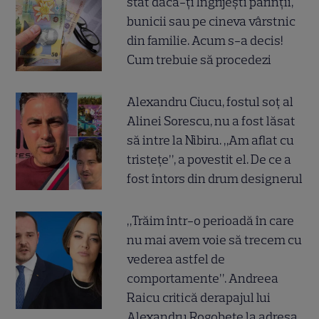
stat dacă-ți îngrijești părinții,
bunicii sau pe cineva vârstnic
din familie. Acum s-a decis!
Cum trebuie să procedezi
Alexandru Ciucu, fostul soț al
Alinei Sorescu, nu a fost lăsat
să intre la Nibiru. „Am aflat cu
tristețe”, a povestit el. De ce a
fost întors din drum designerul
„Trăim într-o perioadă în care
nu mai avem voie să trecem cu
vederea astfel de
comportamente”. Andreea
Raicu critică derapajul lui
Alexandru Rogobete la adresa