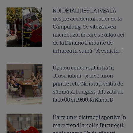
NOI DETALII IES LA IVEALĂ
despre accidentul rutier de la
Câmpulung. Ce viteză avea
microbuzul în care se aflau cei
de la Dinamo 2 înainte de
intrarea în curbă: "A venit în..."
Un nou concurent intră în
„Casa iubirii” și face furori
printre fete! Nu ratați ediția de
sâmbătă, 1 august, difuzată de
la 16:00 și 19:00, la Kanal D
Harta unei distracții sportive în
mare trend la noi în București: