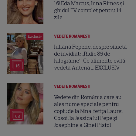
16! Eda Marcus, Irina Rimes și
ghidul TV complet pentru 14
zile
VEDETE ROMÂNEŞTI
Exclusiv
Iuliana Pepene, despre silueta
de invidiat: „Ridic 85 de
kilograme”. Ce alimente evită
16
vedeta Antena 1. EXCLUSIV
VEDETE ROMÂNEŞTI
Vedete din România care au
ales nume speciale pentru
copii: de la Nina, fetița Laurei
68
Cosoi, la Jessica lui Pepe și
Josephine a Ginei Pistol