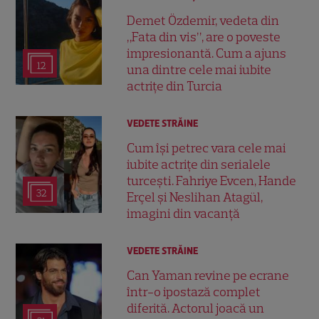
Demet Özdemir, vedeta din
„Fata din vis”, are o poveste
impresionantă. Cum a ajuns
12
una dintre cele mai iubite
actrițe din Turcia
VEDETE STRĂINE
Cum își petrec vara cele mai
iubite actrițe din serialele
turcești. Fahriye Evcen, Hande
32
Erçel și Neslihan Atagül,
imagini din vacanță
VEDETE STRĂINE
Can Yaman revine pe ecrane
într-o ipostază complet
diferită. Actorul joacă un