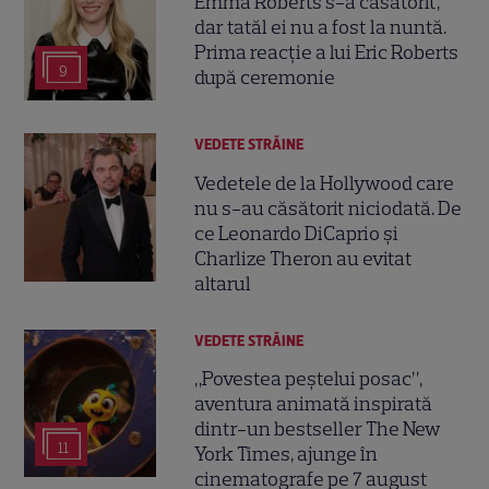
Emma Roberts s-a căsătorit,
dar tatăl ei nu a fost la nuntă.
Prima reacție a lui Eric Roberts
9
după ceremonie
VEDETE STRĂINE
Vedetele de la Hollywood care
nu s-au căsătorit niciodată. De
ce Leonardo DiCaprio și
Charlize Theron au evitat
altarul
VEDETE STRĂINE
„Povestea peștelui posac”,
aventura animată inspirată
dintr-un bestseller The New
11
York Times, ajunge în
cinematografe pe 7 august