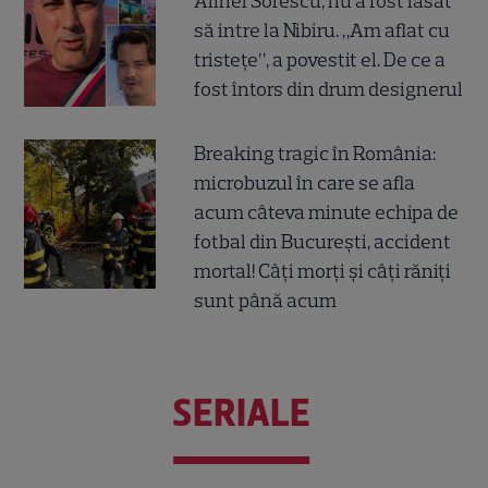
Alinei Sorescu, nu a fost lăsat
să intre la Nibiru. „Am aflat cu
tristețe”, a povestit el. De ce a
fost întors din drum designerul
Breaking tragic în România:
microbuzul în care se afla
acum câteva minute echipa de
fotbal din București, accident
mortal! Câți morți și câți răniți
sunt până acum
SERIALE