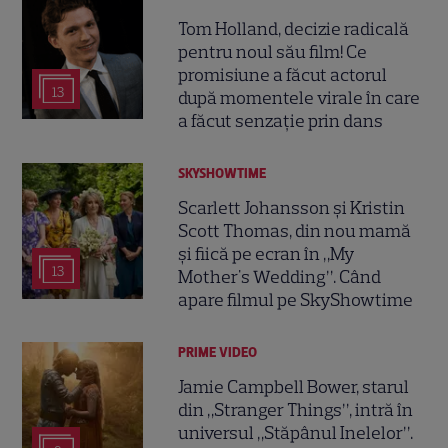
Tom Holland, decizie radicală
pentru noul său film! Ce
promisiune a făcut actorul
13
după momentele virale în care
a făcut senzație prin dans
SKYSHOWTIME
Scarlett Johansson și Kristin
Scott Thomas, din nou mamă
și fiică pe ecran în „My
13
Mother's Wedding”. Când
apare filmul pe SkyShowtime
PRIME VIDEO
Jamie Campbell Bower, starul
din „Stranger Things”, intră în
universul „Stăpânul Inelelor”.