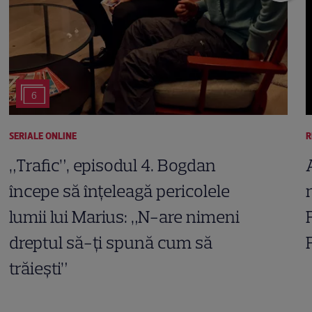
6
SERIALE ONLINE
R
„Trafic”, episodul 4. Bogdan
începe să înțeleagă pericolele
lumii lui Marius: „N-are nimeni
dreptul să-ți spună cum să
trăiești”