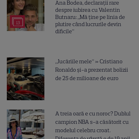
Ana Bodea, declarații rare
despre iubirea cu Valentin
Butnaru: „Mă ține pe linia de
13
plutire când lucrurile devin
dificile”
„Jucăriile mele” » Cristiano
Ronaldo și-a prezentat bolizii
de 25 de milioane de euro
A treia oară e cu noroc? Dublul
campion NBA s-a căsătorit cu
modelul celebru croat.
Diferența de vârstă e de 19 ani!