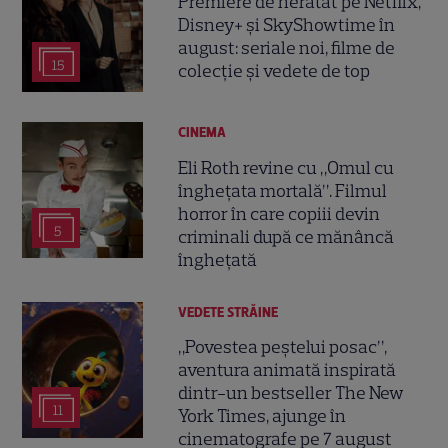
Premiere de neratat pe Netflix,
Disney+ și SkyShowtime în
august: seriale noi, filme de
15
colecție și vedete de top
CINEMA
Eli Roth revine cu „Omul cu
înghețata mortală”. Filmul
horror în care copiii devin
5
criminali după ce mănâncă
înghețată
VEDETE STRĂINE
„Povestea peștelui posac”,
aventura animată inspirată
dintr-un bestseller The New
11
York Times, ajunge în
cinematografe pe 7 august