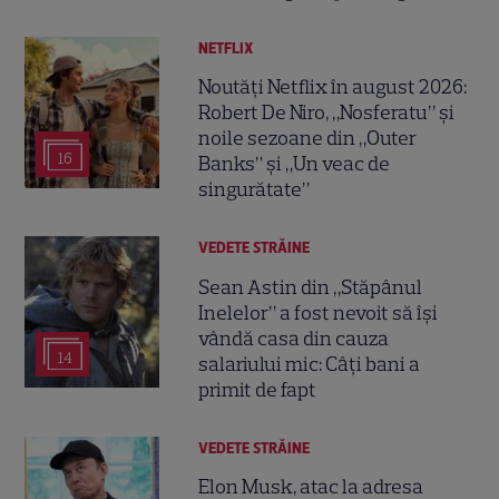
NETFLIX
Noutăți Netflix în august 2026:
Robert De Niro, „Nosferatu” și
noile sezoane din „Outer
16
Banks” și „Un veac de
singurătate”
VEDETE STRĂINE
Sean Astin din „Stăpânul
Inelelor” a fost nevoit să își
vândă casa din cauza
14
salariului mic: Câți bani a
primit de fapt
VEDETE STRĂINE
Elon Musk, atac la adresa