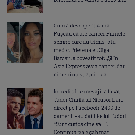
Cum a descoperit Alina
Pușcău că are cancer. Primele
semne care au trimis-o la
medic. Prietena ei, Olga
Barcari, a povestit tot: „Și în
Asia Express avea cancer, dar
nimeni nu știa, nici ea”
Incredibil ce mesaj i-a lăsat
Tudor Chirilă lui Nicușor Dan,
direct pe Facebook! 2400 de
oameni i-au dat like lui Tudor!
“Sunt curios cine vă…”.
Continuarea e șah mat