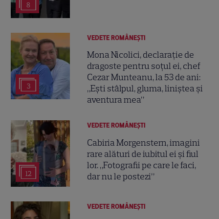
8
VEDETE ROMÂNEŞTI
Mona Nicolici, declarație de
dragoste pentru soțul ei, chef
Cezar Munteanu, la 53 de ani:
3
„Ești stâlpul, gluma, liniștea și
aventura mea”
VEDETE ROMÂNEŞTI
Cabiria Morgenstern, imagini
rare alături de iubitul ei și fiul
lor. „Fotografii pe care le faci,
12
dar nu le postezi”
VEDETE ROMÂNEŞTI