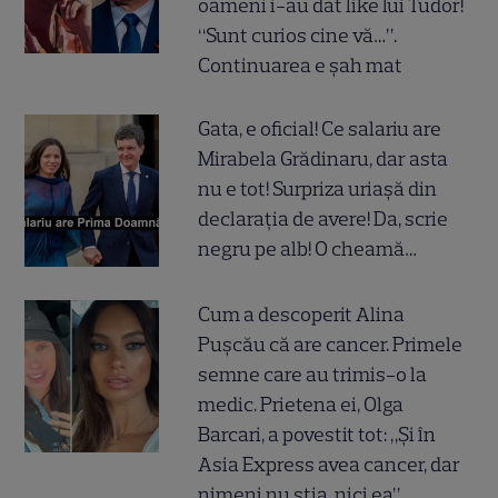
oameni i-au dat like lui Tudor!
“Sunt curios cine vă…”.
Continuarea e șah mat
Gata, e oficial! Ce salariu are
Mirabela Grădinaru, dar asta
nu e tot! Surpriza uriașă din
declarația de avere! Da, scrie
negru pe alb! O cheamă…
Cum a descoperit Alina
Pușcău că are cancer. Primele
semne care au trimis-o la
medic. Prietena ei, Olga
Barcari, a povestit tot: „Și în
Asia Express avea cancer, dar
nimeni nu știa, nici ea”