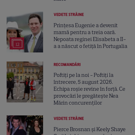
VEDETE STRĂINE
Prințesa Eugenie a devenit
mamă pentru a treia oară.
Nepoata reginei Elisabeta a II-
12
a a născut o fetiță în Portugalia
RECOMANDĂRI
Poftiți pe la noi - Poftiți la
întrecere, 5 august 2026.
Echipa roșie revine în forță. Ce
provocări le pregătește Nea
Mărin concurenților
VEDETE STRĂINE
Pierce Brosnan și Keely Shaye