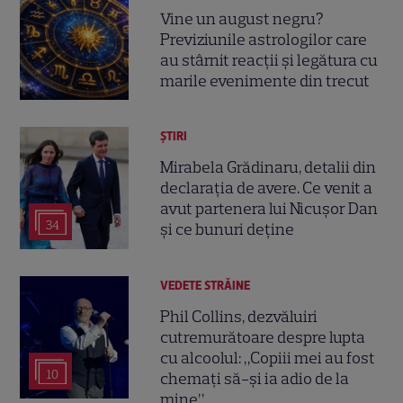
Vine un august negru?
Previziunile astrologilor care
au stârnit reacții și legătura cu
marile evenimente din trecut
ȘTIRI
Mirabela Grădinaru, detalii din
declarația de avere. Ce venit a
avut partenera lui Nicușor Dan
34
și ce bunuri deține
VEDETE STRĂINE
Phil Collins, dezvăluiri
cutremurătoare despre lupta
cu alcoolul: „Copiii mei au fost
10
chemați să-și ia adio de la
mine”