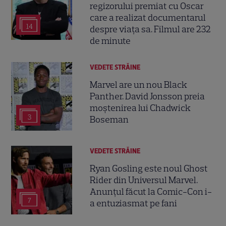
regizorului premiat cu Oscar
care a realizat documentarul
14
despre viața sa. Filmul are 232
de minute
VEDETE STRĂINE
Marvel are un nou Black
Panther. David Jonsson preia
moștenirea lui Chadwick
3
Boseman
VEDETE STRĂINE
Ryan Gosling este noul Ghost
Rider din Universul Marvel.
Anunțul făcut la Comic-Con i-
7
a entuziasmat pe fani