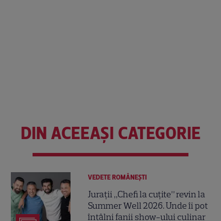
DIN ACEEAȘI CATEGORIE
VEDETE ROMÂNEŞTI
Jurații „Chefi la cuțite” revin la
Summer Well 2026. Unde îi pot
întâlni fanii show-ului culinar