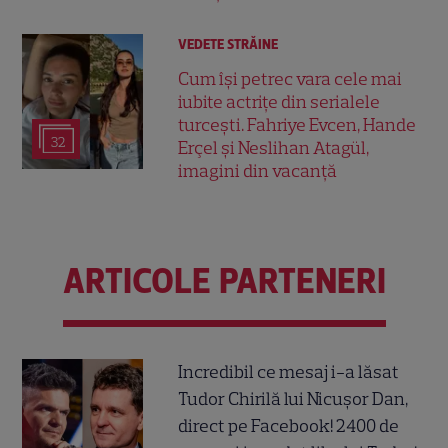
VEDETE STRĂINE
Cum își petrec vara cele mai
iubite actrițe din serialele
turcești. Fahriye Evcen, Hande
32
Erçel și Neslihan Atagül,
imagini din vacanță
ARTICOLE PARTENERI
Incredibil ce mesaj i-a lăsat
Tudor Chirilă lui Nicușor Dan,
direct pe Facebook! 2400 de