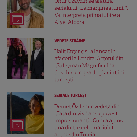
Onur Özaydın se alătură
serialului „La marginea lumii”.
Va interpreta prima iubire a
6
Alyei Albora
VEDETE STRĂINE
Halit Ergenç s-a lansat în
afaceri la Londra: Actorul din
„Suleyman Magnificul” a
deschis o rețea de plăcintării
turcești
SERIALE TURCEŞTI
Demet Özdemir, vedeta din
„Fata din vis”, are o poveste
impresionantă. Cum a ajuns
12
una dintre cele mai iubite
actrițe din Turcia