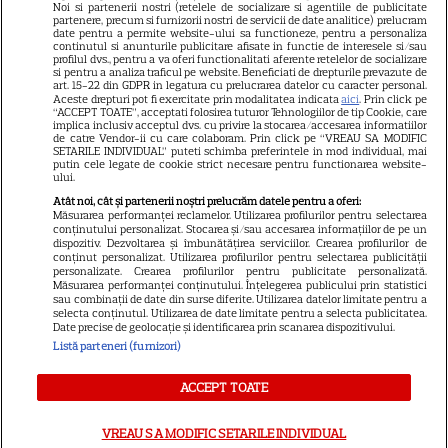
Noi si partenerii nostri (retelele de socializare si agentiile de publicitate
Avantaje
partenere, precum si furnizorii nostri de servicii de date analitice) prelucram
date pentru a permite website-ului sa functioneze, pentru a personaliza
Elle
continutul si anunturile publicitare afisate in functie de interesele si/sau
profilul dvs., pentru a va oferi functionalitati aferente retelelor de socializare
Unica
si pentru a analiza traficul pe website. Beneficiati de drepturile prevazute de
art. 15-22 din GDPR in legatura cu prelucrarea datelor cu caracter personal.
Retete practice
Aceste drepturi pot fi exercitate prin modalitatea indicata
aici
. Prin click pe
“ACCEPT TOATE”, acceptati folosirea tuturor Tehnologiilor de tip Cookie, care
implica inclusiv acceptul dvs. cu privire la stocarea/accesarea informatiilor
de catre Vendor-ii cu care colaboram. Prin click pe “VREAU SA MODIFIC
SETARILE INDIVIDUAL” puteti schimba preferintele in mod individual, mai
URMĂREȘTE-NE PE
putin cele legate de cookie strict necesare pentru functionarea website-
ului.
Atât noi, cât și partenerii noștri prelucrăm datele pentru a oferi:
Măsurarea performanței reclamelor. Utilizarea profilurilor pentru selectarea
conținutului personalizat. Stocarea și/sau accesarea informațiilor de pe un
dispozitiv. Dezvoltarea și îmbunătățirea serviciilor. Crearea profilurilor de
conținut personalizat. Utilizarea profilurilor pentru selectarea publicității
Copyright
2026
Ringier Romania – Toate Drepturile rezervate
personalizate. Crearea profilurilor pentru publicitate personalizată.
Măsurarea performanței conținutului. Înțelegerea publicului prin statistici
sau combinații de date din surse diferite. Utilizarea datelor limitate pentru a
selecta conținutul. Utilizarea de date limitate pentru a selecta publicitatea.
Date precise de geolocație și identificarea prin scanarea dispozitivului.
Listă parteneri (furnizori)
Pariază responsabil! Decizia ONJN nr. 821/25.09.2025.
Jocurile de noroc sunt interzise minorilor.
ACCEPT TOATE
VREAU SA MODIFIC SETARILE INDIVIDUAL