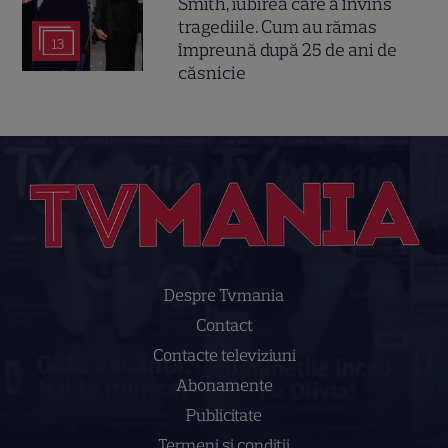
Smith, iubirea care a învins
tragediile. Cum au rămas
13
împreună după 25 de ani de
căsnicie
Despre Tvmania
Contact
Contacte televiziuni
Abonamente
Publicitate
Termeni și condiții