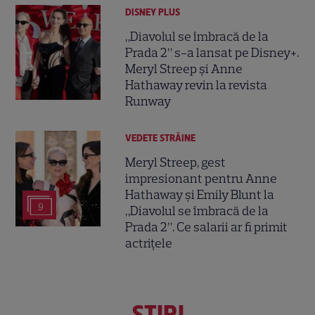
DISNEY PLUS
„Diavolul se îmbracă de la
Prada 2” s-a lansat pe Disney+.
Meryl Streep și Anne
Hathaway revin la revista
Runway
VEDETE STRĂINE
Meryl Streep, gest
impresionant pentru Anne
Hathaway și Emily Blunt la
9
„Diavolul se îmbracă de la
Prada 2”. Ce salarii ar fi primit
actrițele
ŞTIRI