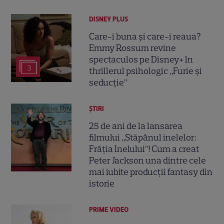
DISNEY PLUS
Care-i buna și care-i reaua?
Emmy Rossum revine
spectaculos pe Disney+ în
3
thrillerul psihologic „Furie și
seducție”
ȘTIRI
25 de ani de la lansarea
filmului „Stăpânul inelelor:
Frăția Inelului”! Cum a creat
Peter Jackson una dintre cele
mai iubite producții fantasy din
istorie
PRIME VIDEO