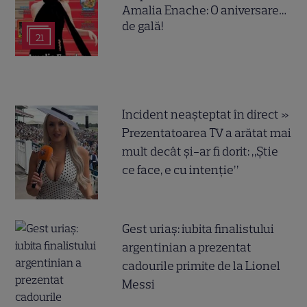
Amalia Enache: O aniversare…
de gală!
21
Incident neașteptat în direct »
Prezentatoarea TV a arătat mai
mult decât și-ar fi dorit: „Știe
ce face, e cu intenție”
Gest uriaș: iubita finalistului
argentinian a prezentat
cadourile primite de la Lionel
Messi