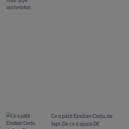
Ce a pățit Emilian Crețu, de
fapt. De ce a ajuns DE