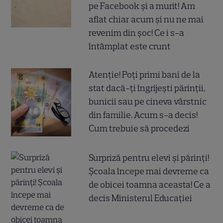
pe Facebook și a murit! Am
aflat chiar acum și nu ne mai
revenim din șoc! Ce i s-a
întâmplat este crunt
Atenție! Poți primi bani de la
stat dacă-ți îngrijești părinții,
bunicii sau pe cineva vârstnic
din familie. Acum s-a decis!
Cum trebuie să procedezi
Surpriză pentru elevi și părinți!
Școala începe mai devreme ca
de obicei toamna aceasta! Ce a
decis Ministerul Educației