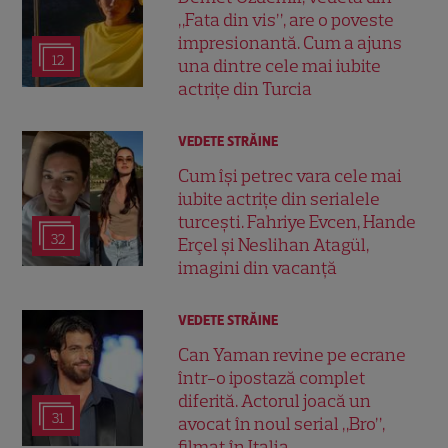
„Fata din vis”, are o poveste
impresionantă. Cum a ajuns
12
una dintre cele mai iubite
actrițe din Turcia
VEDETE STRĂINE
Cum își petrec vara cele mai
iubite actrițe din serialele
turcești. Fahriye Evcen, Hande
32
Erçel și Neslihan Atagül,
imagini din vacanță
VEDETE STRĂINE
Can Yaman revine pe ecrane
într-o ipostază complet
diferită. Actorul joacă un
31
avocat în noul serial „Bro”,
filmat în Italia