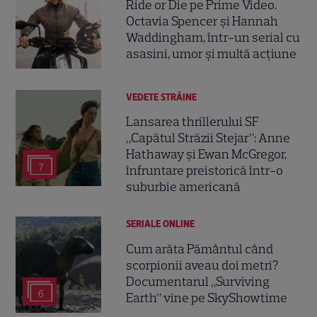
Ride or Die pe Prime Video.
Octavia Spencer și Hannah
Waddingham, într-un serial cu
asasini, umor și multă acțiune
VEDETE STRĂINE
Lansarea thrillerului SF
„Capătul Străzii Stejar”: Anne
Hathaway și Ewan McGregor,
7
înfruntare preistorică într-o
suburbie americană
SERIALE ONLINE
Cum arăta Pământul când
scorpionii aveau doi metri?
Documentarul „Surviving
6
Earth” vine pe SkyShowtime