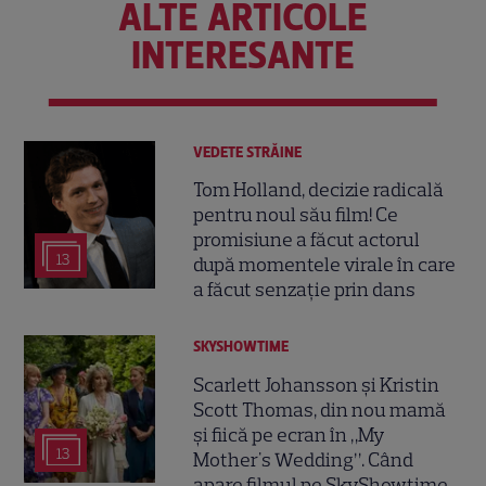
ALTE ARTICOLE
INTERESANTE
VEDETE STRĂINE
Tom Holland, decizie radicală
pentru noul său film! Ce
promisiune a făcut actorul
13
după momentele virale în care
a făcut senzație prin dans
SKYSHOWTIME
Scarlett Johansson și Kristin
Scott Thomas, din nou mamă
și fiică pe ecran în „My
13
Mother's Wedding”. Când
apare filmul pe SkyShowtime