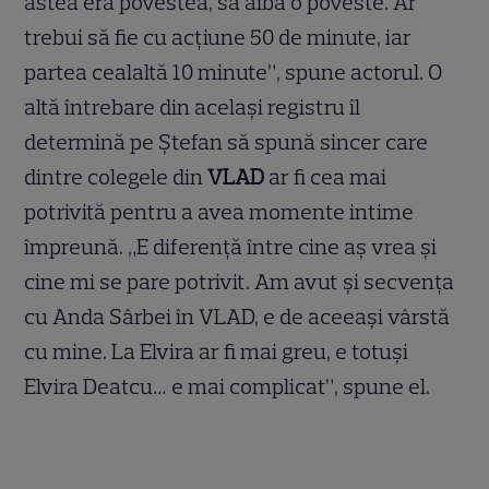
astea era povestea, să aibă o poveste. Ar
trebui să fie cu acțiune 50 de minute, iar
partea cealaltă 10 minute”, spune actorul. O
altă întrebare din același registru îl
determină pe Ștefan să spună sincer care
dintre colegele din
VLAD
ar fi cea mai
potrivită pentru a avea momente intime
împreună. „E diferență între cine aș vrea și
cine mi se pare potrivit. Am avut și secvența
cu Anda Sârbei în VLAD, e de aceeași vârstă
cu mine. La Elvira ar fi mai greu, e totuși
Elvira Deatcu… e mai complicat”, spune el.