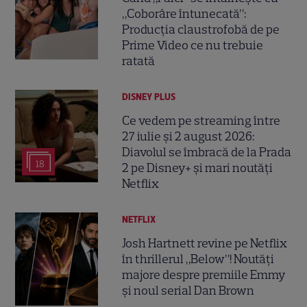
„Coborâre întunecată”:
Producția claustrofobă de pe
Prime Video ce nu trebuie
ratată
DISNEY PLUS
Ce vedem pe streaming între
27 iulie și 2 august 2026:
Diavolul se îmbracă de la Prada
18
2 pe Disney+ și mari noutăți
Netflix
NETFLIX
Josh Hartnett revine pe Netflix
în thrillerul „Below”! Noutăți
majore despre premiile Emmy
și noul serial Dan Brown