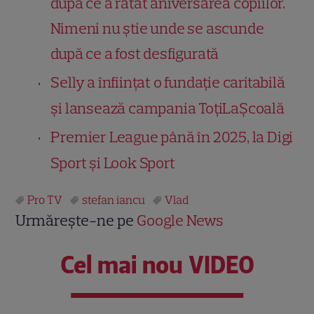
după ce a ratat aniversarea copiilor.
Nimeni nu știe unde se ascunde
după ce a fost desfigurată
Selly a înființat o fundație caritabilă
și lansează campania ToțiLaȘcoală
Premier League până în 2025, la Digi
Sport și Look Sport
Pro TV
stefan iancu
Vlad
Urmărește-ne pe
Google News
Cel mai nou VIDEO