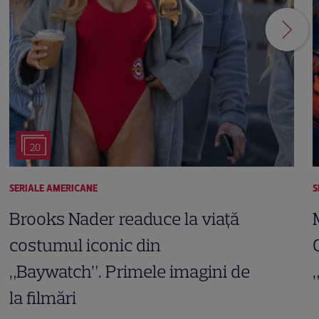
20
SERIALE AMERICANE
S
Brooks Nader readuce la viață
costumul iconic din
„Baywatch”. Primele imagini de
la filmări