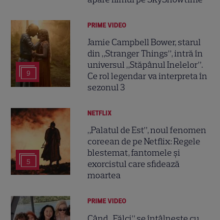
PRIME VIDEO
Jamie Campbell Bower, starul
din „Stranger Things”, intră în
universul „Stăpânul Inelelor”.
9
Ce rol legendar va interpreta în
sezonul 3
NETFLIX
„Palatul de Est”, noul fenomen
coreean de pe Netflix: Regele
blestemat, fantomele și
5
exorcistul care sfidează
moartea
PRIME VIDEO
Când „Fălci” se întâlnește cu