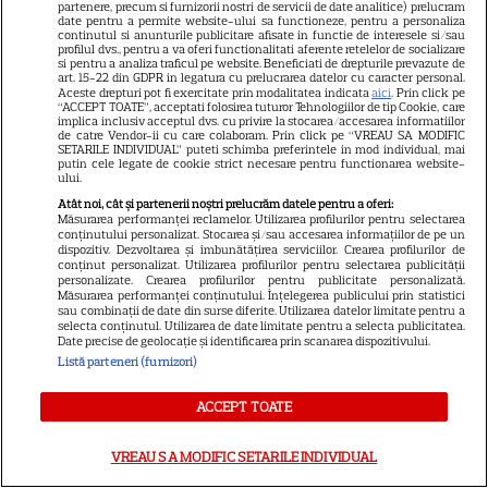
partenere, precum si furnizorii nostri de servicii de date analitice) prelucram
date pentru a permite website-ului sa functioneze, pentru a personaliza
continutul si anunturile publicitare afisate in functie de interesele si/sau
profilul dvs., pentru a va oferi functionalitati aferente retelelor de socializare
VEDETE STRĂINE
si pentru a analiza traficul pe website. Beneficiati de drepturile prevazute de
art. 15-22 din GDPR in legatura cu prelucrarea datelor cu caracter personal.
Aceste drepturi pot fi exercitate prin modalitatea indicata
aici
. Prin click pe
Amal Clooney începe ziua cu
“ACCEPT TOATE”, acceptati folosirea tuturor Tehnologiilor de tip Cookie, care
supă de alge! Dieta simplă și
implica inclusiv acceptul dvs. cu privire la stocarea/accesarea informatiilor
de catre Vendor-ii cu care colaboram. Prin click pe “VREAU SA MODIFIC
rutina de sport a soției lui
SETARILE INDIVIDUAL” puteti schimba preferintele in mod individual, mai
putin cele legate de cookie strict necesare pentru functionarea website-
17
George Clooney
ului.
Atât noi, cât și partenerii noștri prelucrăm datele pentru a oferi:
Măsurarea performanței reclamelor. Utilizarea profilurilor pentru selectarea
conținutului personalizat. Stocarea și/sau accesarea informațiilor de pe un
RECOMANDĂRI
dispozitiv. Dezvoltarea și îmbunătățirea serviciilor. Crearea profilurilor de
conținut personalizat. Utilizarea profilurilor pentru selectarea publicității
Echipa roșie a câștigat la
personalizate. Crearea profilurilor pentru publicitate personalizată.
Măsurarea performanței conținutului. Înțelegerea publicului prin statistici
Poftiți pe la noi! Ce provocări le
sau combinații de date din surse diferite. Utilizarea datelor limitate pentru a
selecta conținutul. Utilizarea de date limitate pentru a selecta publicitatea.
pregătește Nea Mărin
Date precise de geolocație și identificarea prin scanarea dispozitivului.
3
concurenților diseară
Listă parteneri (furnizori)
ACCEPT TOATE
VEDETE ROMÂNEŞTI
VREAU SA MODIFIC SETARILE INDIVIDUAL
Ramona Olaru și Aris Eram,
moment neașteptat pe