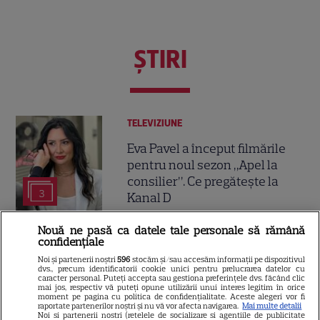
ŞTIRI
TELEVIZIUNE
Eva Pavel a început filmările
pentru noul sezon „Apel la
consilier”. Ce pregătește la
3
Kanal D
Nouă ne pasă ca datele tale personale să rămână
confidențiale
VEDETE STRĂINE
Noi și partenerii noștri
596
stocăm și/sau accesăm informații pe dispozitivul
Suri Cruise nu mai folosește
dvs., precum identificatorii cookie unici pentru prelucrarea datelor cu
caracter personal. Puteți accepta sau gestiona preferințele dvs. făcând clic
numele lui Tom Cruise.
mai jos, respectiv vă puteți opune utilizării unui interes legitim în orice
moment pe pagina cu politica de confidențialitate. Aceste alegeri vor fi
Alegerea făcută în onoarea lui
raportate partenerilor noștri și nu vă vor afecta navigarea.
Mai multe detalii
Katie Holmes
Noi si partenerii nostri (retelele de socializare si agentiile de publicitate