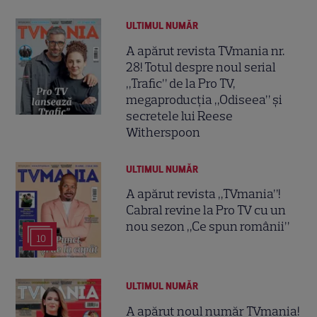
ULTIMUL NUMĂR
A apărut revista TVmania nr.
28! Totul despre noul serial
„Trafic” de la Pro TV,
megaproducția „Odiseea” și
secretele lui Reese
Witherspoon
ULTIMUL NUMĂR
A apărut revista „TVmania”!
Cabral revine la Pro TV cu un
nou sezon „Ce spun românii”
10
ULTIMUL NUMĂR
A apărut noul număr TVmania!