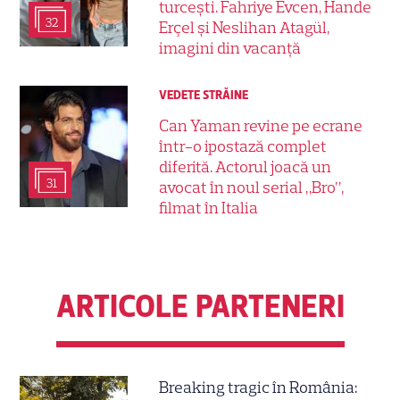
turcești. Fahriye Evcen, Hande
32
Erçel și Neslihan Atagül,
imagini din vacanță
VEDETE STRĂINE
Can Yaman revine pe ecrane
într-o ipostază complet
diferită. Actorul joacă un
31
avocat în noul serial „Bro”,
filmat în Italia
ARTICOLE PARTENERI
Breaking tragic în România: