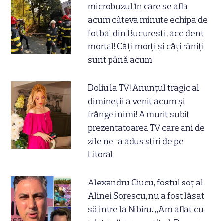
microbuzul în care se afla
acum câteva minute echipa de
fotbal din București, accident
mortal! Câți morți și câți răniți
sunt până acum
Doliu la TV! Anunțul tragic al
dimineții a venit acum și
frânge inimi! A murit subit
prezentatoarea TV care ani de
zile ne-a adus știri de pe
Litoral
Alexandru Ciucu, fostul soț al
Alinei Sorescu, nu a fost lăsat
să intre la Nibiru. „Am aflat cu