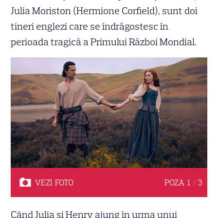
Julia Moriston (Hermione Corfield), sunt doi
tineri englezi care se îndrăgostesc în
perioada tragică a Primului Război Mondial.
VEZI
FOTO
POZA
1 / 3
Când Julia și Henry ajung în urma unui