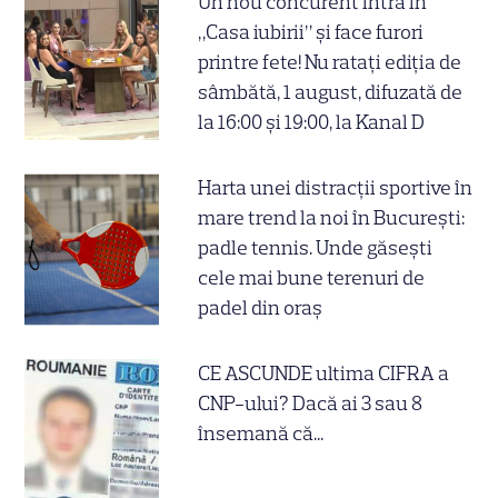
Un nou concurent intră în
„Casa iubirii” și face furori
printre fete! Nu ratați ediția de
sâmbătă, 1 august, difuzată de
la 16:00 și 19:00, la Kanal D
Harta unei distracții sportive în
mare trend la noi în București:
padle tennis. Unde găsești
cele mai bune terenuri de
padel din oraș
CE ASCUNDE ultima CIFRA a
CNP-ului? Dacă ai 3 sau 8
însemană că...