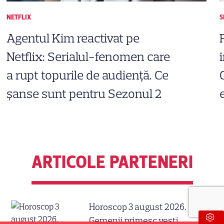
NETFLIX
S
Agentul Kim reactivat pe
Netflix: Serialul-fenomen care
a rupt topurile de audiență. Ce
șanse sunt pentru Sezonul 2
ARTICOLE PARTENERI
Horoscop 3 august 2026.
Gemenii primesc vești