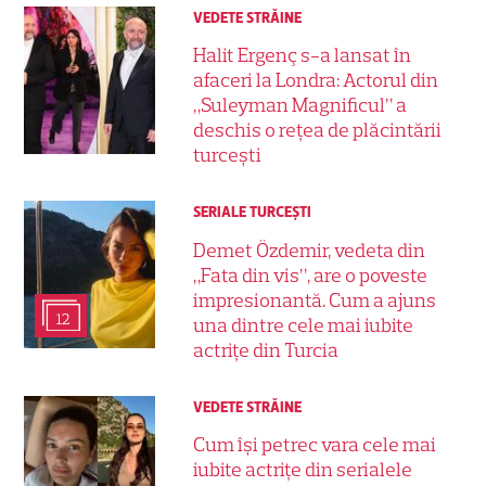
VEDETE STRĂINE
Halit Ergenç s-a lansat în
afaceri la Londra: Actorul din
„Suleyman Magnificul” a
deschis o rețea de plăcintării
turcești
SERIALE TURCEŞTI
Demet Özdemir, vedeta din
„Fata din vis”, are o poveste
impresionantă. Cum a ajuns
12
una dintre cele mai iubite
actrițe din Turcia
VEDETE STRĂINE
Cum își petrec vara cele mai
iubite actrițe din serialele