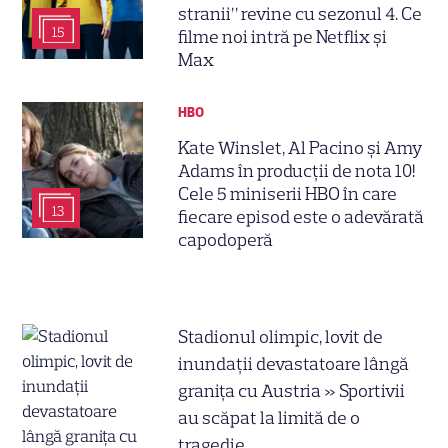
stranii” revine cu sezonul 4. Ce
15
filme noi intră pe Netflix și
Max
HBO
Kate Winslet, Al Pacino și Amy
Adams în producții de nota 10!
Cele 5 miniserii HBO în care
13
fiecare episod este o adevărată
capodoperă
Stadionul olimpic, lovit de
inundații devastatoare lângă
granița cu Austria » Sportivii
au scăpat la limită de o
tragedie