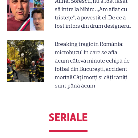
Alinei Sorescu, nu a fost lăsat
să intre la Nibiru. „Am aflat cu
tristețe”, a povestit el. De ce a
fost întors din drum designerul
Breaking tragic în România:
microbuzul în care se afla
acum câteva minute echipa de
fotbal din București, accident
mortal! Câți morți și câți răniți
sunt până acum
SERIALE