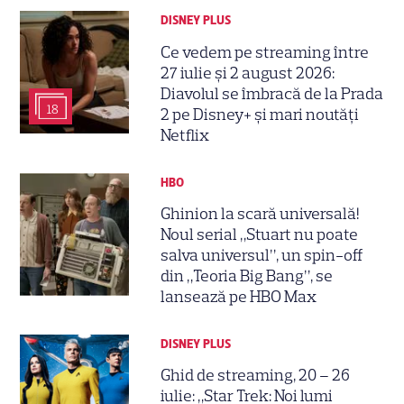
DISNEY PLUS
Ce vedem pe streaming între
27 iulie și 2 august 2026:
Diavolul se îmbracă de la Prada
18
2 pe Disney+ și mari noutăți
Netflix
HBO
Ghinion la scară universală!
Noul serial „Stuart nu poate
salva universul”, un spin-off
din „Teoria Big Bang”, se
lansează pe HBO Max
DISNEY PLUS
Ghid de streaming, 20 – 26
iulie: „Star Trek: Noi lumi