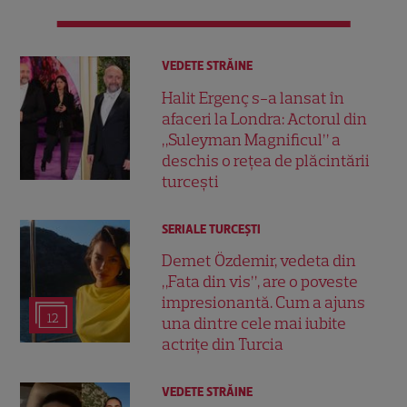
VEDETE STRĂINE
Halit Ergenç s-a lansat în
afaceri la Londra: Actorul din
„Suleyman Magnificul” a
deschis o rețea de plăcintării
turcești
SERIALE TURCEŞTI
Demet Özdemir, vedeta din
„Fata din vis”, are o poveste
impresionantă. Cum a ajuns
12
una dintre cele mai iubite
actrițe din Turcia
VEDETE STRĂINE