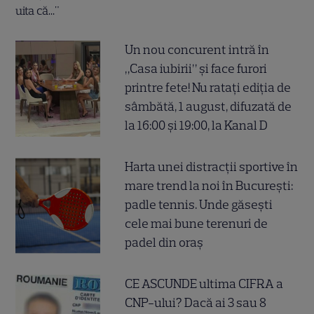
Un nou concurent intră în
„Casa iubirii” și face furori
printre fete! Nu ratați ediția de
sâmbătă, 1 august, difuzată de
la 16:00 și 19:00, la Kanal D
Harta unei distracții sportive în
mare trend la noi în București:
padle tennis. Unde găsești
cele mai bune terenuri de
padel din oraș
CE ASCUNDE ultima CIFRA a
CNP-ului? Dacă ai 3 sau 8