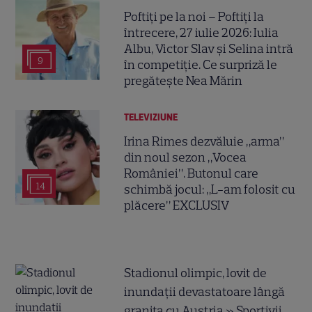
Poftiți pe la noi – Poftiți la
întrecere, 27 iulie 2026: Iulia
Albu, Victor Slav și Selina intră
9
în competiție. Ce surpriză le
pregătește Nea Mărin
TELEVIZIUNE
Irina Rimes dezvăluie „arma”
din noul sezon „Vocea
României”. Butonul care
14
schimbă jocul: „L-am folosit cu
plăcere” EXCLUSIV
Stadionul olimpic, lovit de
inundații devastatoare lângă
granița cu Austria » Sportivii