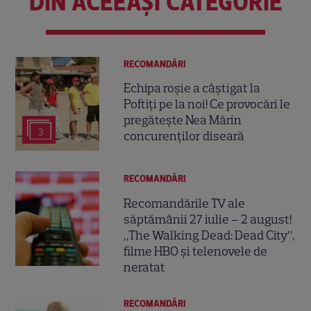
DIN ACEEAȘI CATEGORIE
RECOMANDĂRI
Echipa roșie a câștigat la
Poftiți pe la noi! Ce provocări le
pregătește Nea Mărin
3
concurenților diseară
RECOMANDĂRI
Recomandările TV ale
săptămânii 27 iulie – 2 august!
„The Walking Dead: Dead City”,
filme HBO și telenovele de
neratat
RECOMANDĂRI