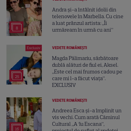
Andra și-a întâlnit idolii din
telenovele în Marbella. Cu cine
a luat prânzul artista: „Îi
8
urmăream în urmă cu ani”
VEDETE ROMÂNEŞTI
Exclusiv
Magda Pălimariu, sărbătoare
dublă alături de fiul ei, Aksel.
„Este cel mai frumos cadou pe
25
care mi l-a făcut viața”.
EXCLUSIV
VEDETE ROMÂNEŞTI
Andreea Esca și-a împlinit un
vis vechi. Cum arată Căminul
Cultural „A ‘lu Escana”,
16
proiectul de suflet al vedetei