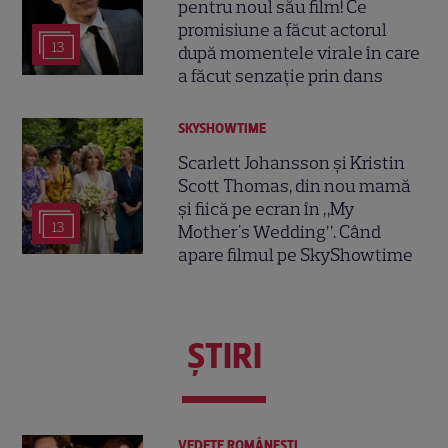
pentru noul său film! Ce
promisiune a făcut actorul
13
după momentele virale în care
a făcut senzație prin dans
SKYSHOWTIME
Scarlett Johansson și Kristin
Scott Thomas, din nou mamă
și fiică pe ecran în „My
13
Mother's Wedding”. Când
apare filmul pe SkyShowtime
ŞTIRI
VEDETE ROMÂNEŞTI