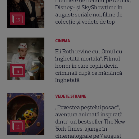
Premiere de neratat pe Netflix,
Disney+ și SkyShowtime în
august: seriale noi, filme de
15
colecție și vedete de top
CINEMA
Eli Roth revine cu „Omul cu
înghețata mortală”. Filmul
horror în care copiii devin
5
criminali după ce mănâncă
înghețată
VEDETE STRĂINE
„Povestea peștelui posac”,
aventura animată inspirată
dintr-un bestseller The New
11
York Times, ajunge în
cinematografe pe 7 august