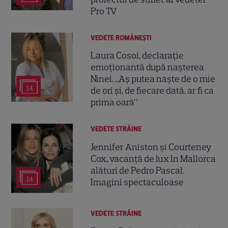
Pro TV
VEDETE ROMÂNEŞTI
Laura Cosoi, declarație
emoționantă după nașterea
Ninei. „Aș putea naște de o mie
14
de ori și, de fiecare dată, ar fi ca
prima oară”
VEDETE STRĂINE
Jennifer Aniston și Courteney
Cox, vacanță de lux în Mallorca
alături de Pedro Pascal.
14
Imagini spectaculoase
VEDETE STRĂINE