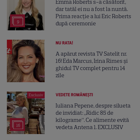
Emma Roberts s-a căsătorit,
dar tatăl ei nu a fost la nuntă.
Prima reacție a lui Eric Roberts
9
după ceremonie
NU RATA!
A apărut revista TV Satelit nr.
16! Eda Marcus, Irina Rimes și
ghidul TV complet pentru 14
zile
VEDETE ROMÂNEŞTI
Exclusiv
Iuliana Pepene, despre silueta
de invidiat: „Ridic 85 de
kilograme”. Ce alimente evită
16
vedeta Antena 1. EXCLUSIV