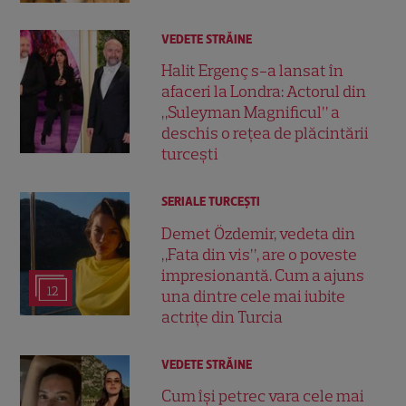
VEDETE STRĂINE
Halit Ergenç s-a lansat în
afaceri la Londra: Actorul din
„Suleyman Magnificul” a
deschis o rețea de plăcintării
turcești
SERIALE TURCEŞTI
Demet Özdemir, vedeta din
„Fata din vis”, are o poveste
impresionantă. Cum a ajuns
12
una dintre cele mai iubite
actrițe din Turcia
VEDETE STRĂINE
Cum își petrec vara cele mai