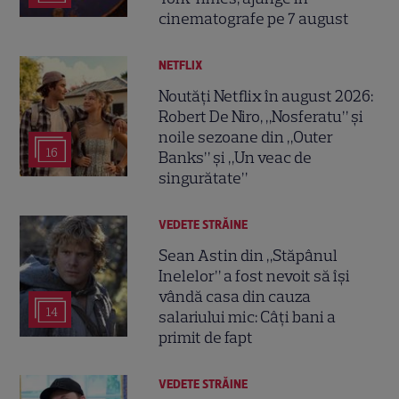
cinematografe pe 7 august
NETFLIX
Noutăți Netflix în august 2026:
Robert De Niro, „Nosferatu” și
noile sezoane din „Outer
16
Banks” și „Un veac de
singurătate”
VEDETE STRĂINE
Sean Astin din „Stăpânul
Inelelor” a fost nevoit să își
vândă casa din cauza
14
salariului mic: Câți bani a
primit de fapt
VEDETE STRĂINE