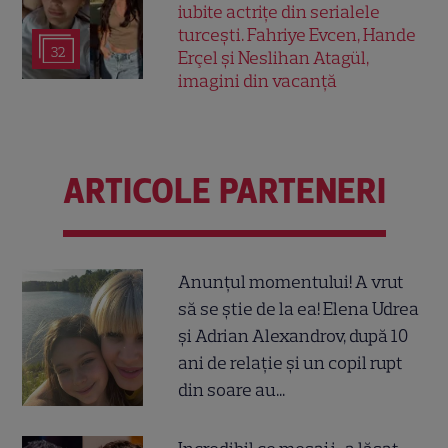
iubite actrițe din serialele
turcești. Fahriye Evcen, Hande
32
Erçel și Neslihan Atagül,
imagini din vacanță
ARTICOLE PARTENERI
Anunțul momentului! A vrut
să se știe de la ea! Elena Udrea
și Adrian Alexandrov, după 10
ani de relație și un copil rupt
din soare au...