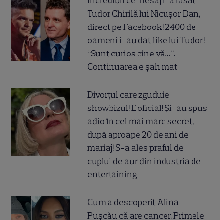
Incredibil ce mesaj i-a lăsat
Tudor Chirilă lui Nicușor Dan,
direct pe Facebook! 2400 de
oameni i-au dat like lui Tudor!
“Sunt curios cine vă…”.
Continuarea e șah mat
Divorțul care zguduie
showbizul! E oficial! Și-au spus
adio în cel mai mare secret,
după aproape 20 de ani de
mariaj! S-a ales praful de
cuplul de aur din industria de
entertaining
Cum a descoperit Alina
Pușcău că are cancer. Primele