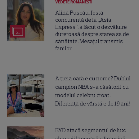
VEDETE ROMÂNEŞTI
Alina Pușcău, fosta
concurentă de la „Asia
Express”, a făcut o dezvăluire
21
dureroasă despre starea sa de
sănătate. Mesajul transmis
fanilor
A treia oară e cu noroc? Dublul
campion NBA s-a căsătorit cu
modelul celebru croat.
Diferența de vârstă e de 19 ani!
BYD atacă segmentul de lux:
chinezii lansează o limuzină