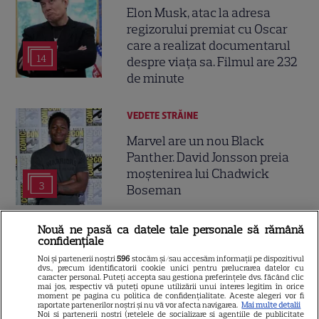
Elon Musk, atac la adresa
regizorului premiat cu Oscar
care a realizat documentarul
14
despre viața sa. Filmul are 232
de minute
VEDETE STRĂINE
Marvel are un nou Black
Panther. David Jonsson preia
moștenirea lui Chadwick
3
Boseman
Nouă ne pasă ca datele tale personale să rămână
VEDETE STRĂINE
confidențiale
Ryan Gosling este noul Ghost
Noi și partenerii noștri
596
stocăm și/sau accesăm informații pe dispozitivul
dvs., precum identificatorii cookie unici pentru prelucrarea datelor cu
Rider din Universul Marvel.
caracter personal. Puteți accepta sau gestiona preferințele dvs. făcând clic
mai jos, respectiv vă puteți opune utilizării unui interes legitim în orice
Anunțul făcut la Comic-Con i-
moment pe pagina cu politica de confidențialitate. Aceste alegeri vor fi
7
raportate partenerilor noștri și nu vă vor afecta navigarea.
Mai multe detalii
a entuziasmat pe fani
Noi si partenerii nostri (retelele de socializare si agentiile de publicitate