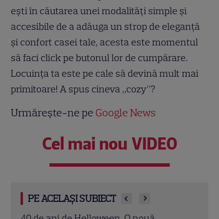
ești în căutarea unei modalități simple și
accesibile de a adăuga un strop de eleganță
și confort casei tale, acesta este momentul
să faci click pe butonul lor de cumpărare.
Locuința ta este pe cale să devină mult mai
primitoare! A spus cineva „cozy”?
Urmărește-ne pe
Google News
Cel mai nou VIDEO
PE ACELAȘI SUBIECT
3 metode să obții un zâmbet de vedetă
Saba