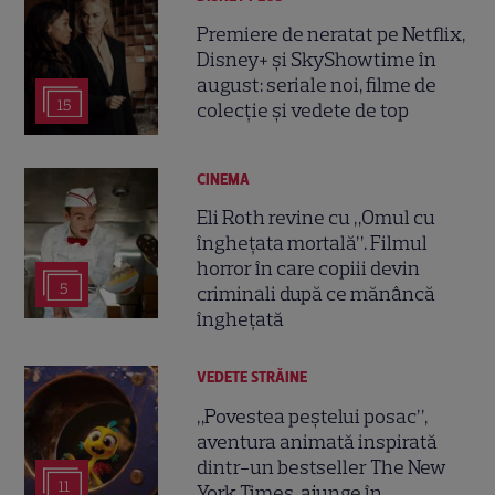
Premiere de neratat pe Netflix,
Disney+ și SkyShowtime în
august: seriale noi, filme de
15
colecție și vedete de top
CINEMA
Eli Roth revine cu „Omul cu
înghețata mortală”. Filmul
horror în care copiii devin
5
criminali după ce mănâncă
înghețată
VEDETE STRĂINE
„Povestea peștelui posac”,
aventura animată inspirată
dintr-un bestseller The New
11
York Times, ajunge în