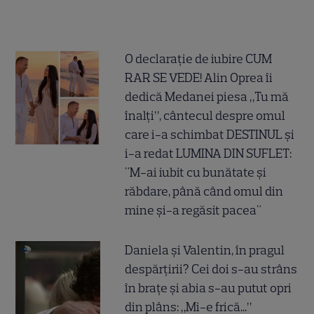
O declarație de iubire CUM
RAR SE VEDE! Alin Oprea îi
dedică Medanei piesa „Tu mă
înalți”, cântecul despre omul
care i-a schimbat DESTINUL și
i-a redat LUMINA DIN SUFLET:
"M-ai iubit cu bunătate și
răbdare, până când omul din
mine și-a regăsit pacea"
Daniela și Valentin, în pragul
despărțirii? Cei doi s-au strâns
în brațe și abia s-au putut opri
din plâns: „Mi-e frică...”