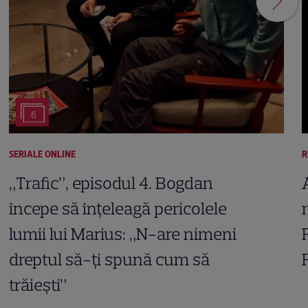
6
SERIALE ONLINE
R
„Trafic”, episodul 4. Bogdan
începe să înțeleagă pericolele
lumii lui Marius: „N-are nimeni
dreptul să-ți spună cum să
trăiești”