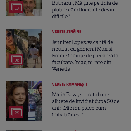
Butnaru: „Mă ține pe linia de
13
plutire când lucrurile devin
dificile”
VEDETE STRĂINE
Jennifer Lopez, vacanță de
neuitat cu gemenii Max și
Emme înainte de plecarea la
20
facultate. Imagini rare din
Veneția
VEDETE ROMÂNEŞTI
Maria Buză, secretul unei
siluete de invidiat după 50 de
ani: „Mie îmi place cum
25
îmbătrânesc”