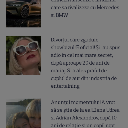
care să rivalizeze cu Mercedes
și BMW
Divorțul care zguduie
showbizul! E oficial! Și-au spus
adio în cel mai mare secret,
după aproape 20 de ani de
mariaj! S-a ales praful de
cuplul de aur din industria de
entertaining
Anunțul momentului! A vrut
să se știe de la ea! Elena Udrea
și Adrian Alexandrov, după 10
ani de relație și un copil rupt