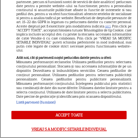
partenere, precum si furnizorii nostri de servicii de date analitice) prelucram
date pentru a permite website-ului sa functioneze, pentru a personaliza
continutul si anunturile publicitare afisate in functie de interesele si/sau
profilul dvs., pentru a va oferi functionalitati aferente retelelor de socializare
DISNEY PLUS
si pentru a analiza traficul pe website. Beneficiati de drepturile prevazute de
art. 15-22 din GDPR in legatura cu prelucrarea datelor cu caracter personal.
„Diavolul se îmbracă de la
Aceste drepturi pot fi exercitate prin modalitatea indicata
aici
. Prin click pe
“ACCEPT TOATE”, acceptati folosirea tuturor Tehnologiilor de tip Cookie, care
Prada 2” s-a lansat pe Disney+.
implica inclusiv acceptul dvs. cu privire la stocarea/accesarea informatiilor
Meryl Streep și Anne
de catre Vendor-ii cu care colaboram. Prin click pe “VREAU SA MODIFIC
SETARILE INDIVIDUAL” puteti schimba preferintele in mod individual, mai
Hathaway revin la revista
putin cele legate de cookie strict necesare pentru functionarea website-
ului.
Runway
Atât noi, cât și partenerii noștri prelucrăm datele pentru a oferi:
Măsurarea performanței reclamelor. Utilizarea profilurilor pentru selectarea
conținutului personalizat. Stocarea și/sau accesarea informațiilor de pe un
VEDETE STRĂINE
dispozitiv. Dezvoltarea și îmbunătățirea serviciilor. Crearea profilurilor de
conținut personalizat. Utilizarea profilurilor pentru selectarea publicității
Meryl Streep, gest
personalizate. Crearea profilurilor pentru publicitate personalizată.
Măsurarea performanței conținutului. Înțelegerea publicului prin statistici
impresionant pentru Anne
sau combinații de date din surse diferite. Utilizarea datelor limitate pentru a
selecta conținutul. Utilizarea de date limitate pentru a selecta publicitatea.
Hathaway și Emily Blunt la
Date precise de geolocație și identificarea prin scanarea dispozitivului.
9
„Diavolul se îmbracă de la
Listă parteneri (furnizori)
Prada 2”. Ce salarii ar fi primit
actrițele
ACCEPT TOATE
VREAU SA MODIFIC SETARILE INDIVIDUAL