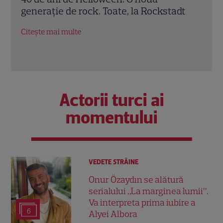
dt
Rock
Citește mai multe
Citeș
Actorii turci ai
momentului
VEDETE STRĂINE
Onur Özaydın se alătură
serialului „La marginea lumii”.
Va interpreta prima iubire a
6
Alyei Albora