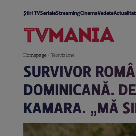
Știri TV
Seriale
Streaming
Cinema
Vedete
Actualita
Homepage
/
Televiziune
SURVIVOR ROMÂN
DOMINICANĂ. DE
KAMARA. „MĂ SI