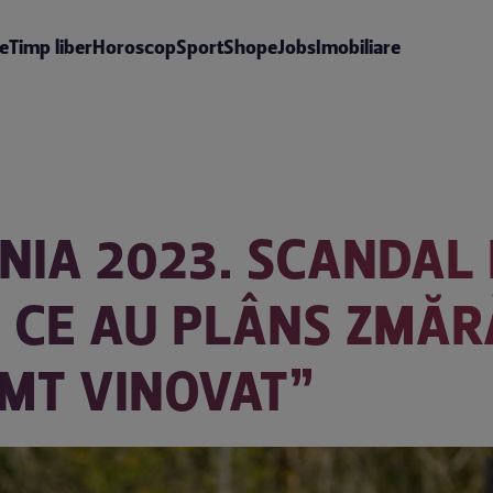
te
Timp liber
Horoscop
Sport
Shop
eJobs
Imobiliare
IA 2023. SCANDAL 
 CE AU PLÂNS ZMĂR
MT VINOVAT”