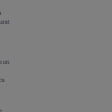
a
urat
u un
ca
t
n