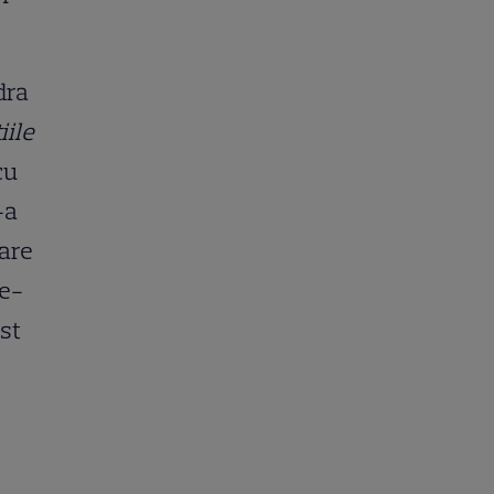
dra
iile
cu
-a
care
le-
st