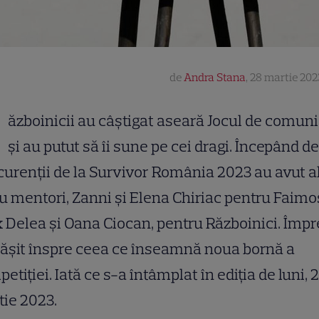
de
Andra Stana
,
28 martie 202
R
ăzboinicii au câștigat aseară Jocul de comun
și au putut să îi sune pe cei dragi. Începând de 
urenții de la Survivor România 2023 au avut a
u mentori, Zanni și Elena Chiriac pentru Faimoș
 Delea și Oana Ciocan, pentru Războinici. Împ
ășit înspre ceea ce înseamnă noua bornă a
etiției. Iată ce s-a întâmplat în ediția de luni, 
ie 2023.