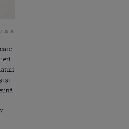
3, 09:46
icare
ieri,
lături
i și
reună
27