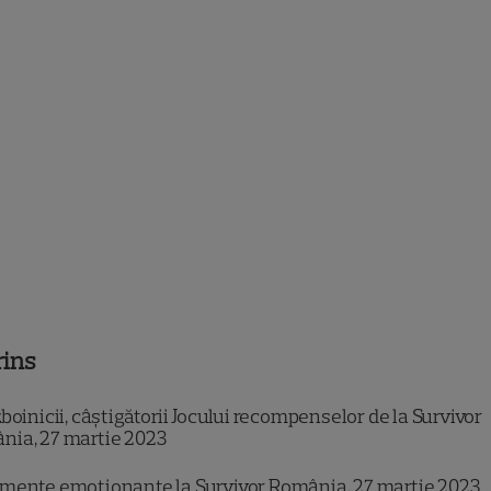
rins
oinicii, câștigătorii Jocului recompenselor de la Survivor
nia, 27 martie 2023
ente emoționante la Survivor România, 27 martie 2023