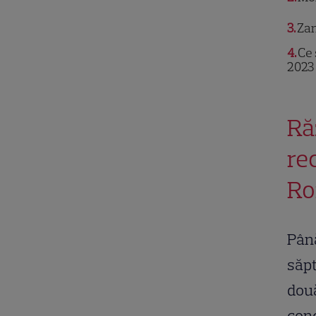
3
Zan
4
Ce 
2023
Ră
re
Ro
Până
săpt
două
conc