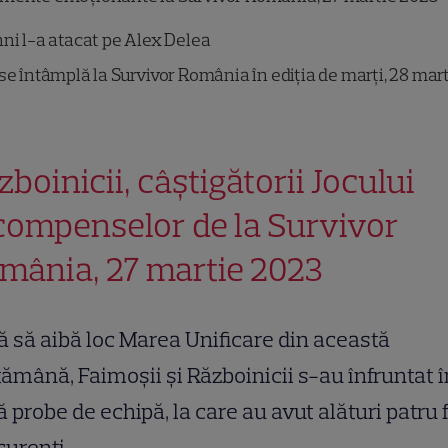
ni l-a atacat pe Alex Delea
se întâmplă la Survivor România în ediția de marți, 28 mar
zboinicii, câștigătorii Jocului
compenselor de la Survivor
mânia, 27 martie 2023
 să aibă loc Marea Unificare din această
ămână, Faimoșii și Războinicii s-au înfruntat î
 probe de echipă, la care au avut alături patru f
urenți.