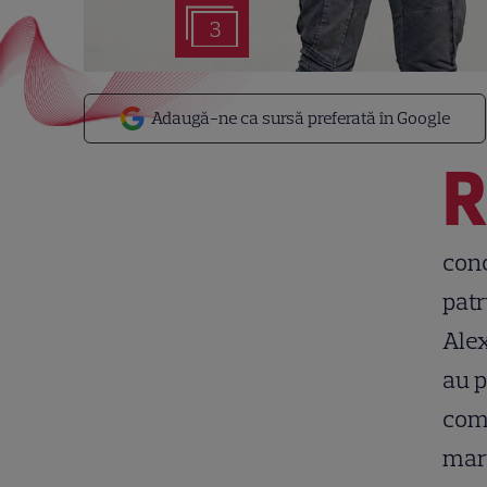
3
Adaugă-ne ca sursă preferată în Google
conc
patr
Alex
au p
comp
mart