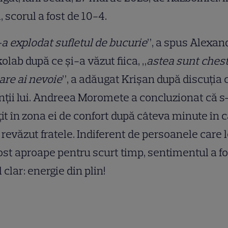
l, scorul a fost de 10-4.
a explodat sufletul de bucurie
”, a spus Alexan
olab după ce și-a văzut fiica, „
astea sunt chest
are ai nevoie
”, a adăugat Krișan după discuția 
nții lui. Andreea Moromete a concluzionat că s
it în zona ei de confort după câteva minute în 
 revăzut fratele. Indiferent de persoanele care 
ost aproape pentru scurt timp, sentimentul a fo
 clar: energie din plin!