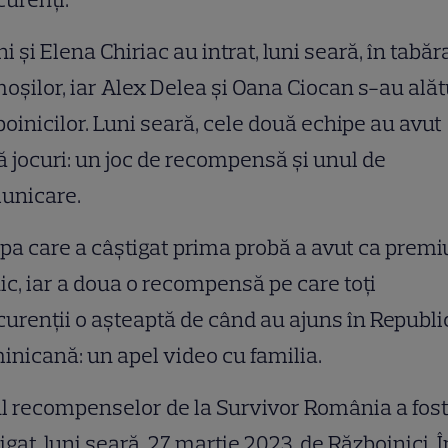
i și Elena Chiriac au intrat, luni seară, în tabăr
oșilor, iar Alex Delea și Oana Ciocan s-au alăt
oinicilor. Luni seară, cele două echipe au avut
 jocuri: un joc de recompensă și unul de
unicare.
pa care a câștigat prima probă a avut ca premi
ic, iar a doua o recompensă pe care toți
urenții o așteaptă de când au ajuns în Republi
nicană: un apel video cu familia.
l recompenselor de la Survivor România a fos
igat, luni seară, 27 martie 2023, de Războinici. Î