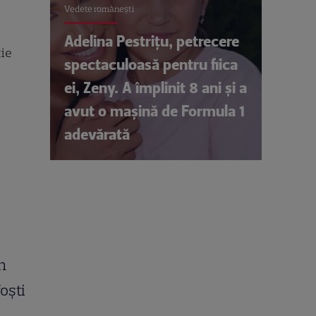
Vedete româneşti
Adelina Pestrițu, petrecere
tie
spectaculoasă pentru fiica
ei, Zeny. A împlinit 8 ani și a
avut o mașină de Formula 1
adevărată
n
oști