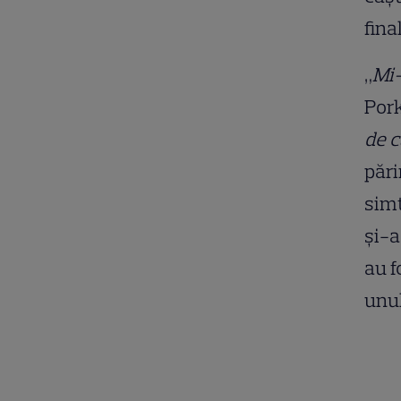
fina
„
Mi-
Pork
de c
pări
simț
și-a
au f
unul