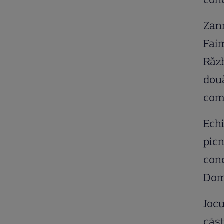
Zann
Faim
Răzb
două
com
Echi
picn
conc
Domi
Jocu
câșt