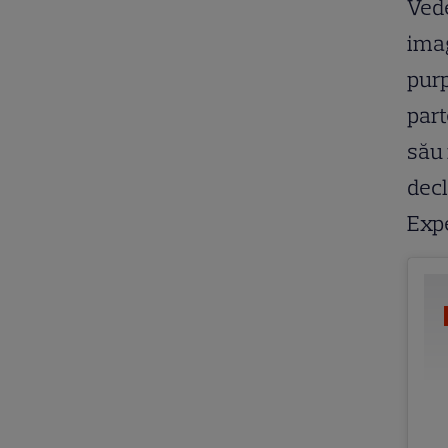
Vede
imag
purp
part
său 
decl
Exp