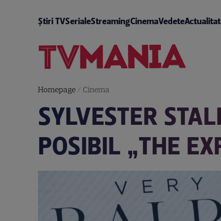
Știri TV
Seriale
Streaming
Cinema
Vedete
Actualita
Homepage
/
Cinema
SYLVESTER STAL
POSIBIL „THE E