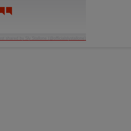
ost shared by Sly Stallone (@officialslystallone)