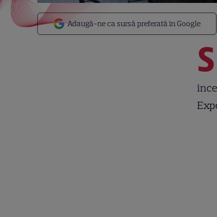
Adaugă-ne ca sursă preferată în Google
S
înce
Expe