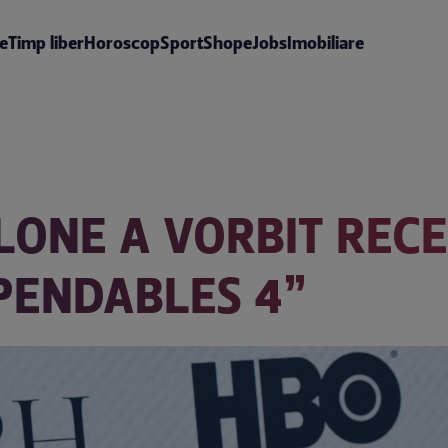
te
Timp liber
Horoscop
Sport
Shop
eJobs
Imobiliare
LONE A VORBIT REC
XPENDABLES 4”