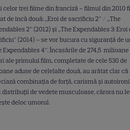
i celor trei filme din franciză – filmul din 2010 f
t de încă două: „Eroi de sacrificiu 2” / „The
ndables 2” (2012) și „The Expendables 3: Eroi
ificiu” (2014) – se vor bucura cu siguranță de u
 Expendables 4”. Încasările de 274,5 milioane
ri ale primului film, completate de cele 530 de
oane aduse de celelalte două, au arătat clar că 
ciază combinația de forță, carismă și autoironi
 distribuții de vedete musculoase, cărora nu le
ește deloc umorul.