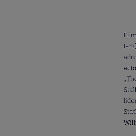
Film
fani
adre
acto
„The
Stal
lide
Stat
Will