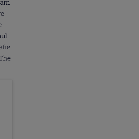
gram
re
e
nul
afie
«The