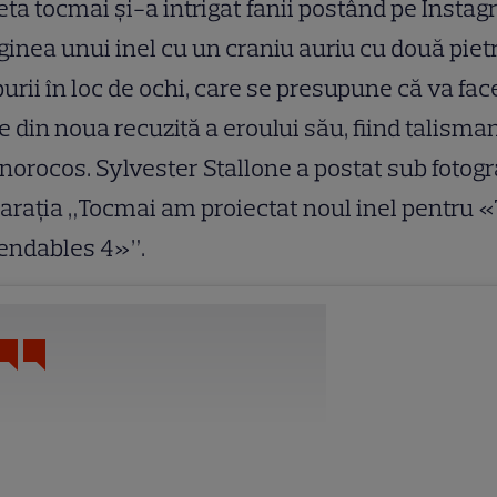
ta tocmai și-a intrigat fanii postând pe Insta
inea unui inel cu un craniu auriu cu două piet
urii în loc de ochi, care se presupune că va fac
e din noua recuzită a eroului său, fiind talisma
norocos. Sylvester Stallone a postat sub fotogr
arația „Tocmai am proiectat noul inel pentru 
endables 4»”.