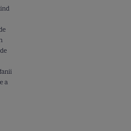
iind
 de
n
 de
fanii
e a