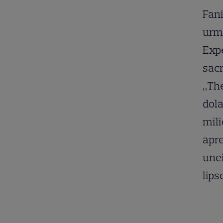
Fani
urma
Expe
sacr
„The
dola
mili
apre
unei
lips