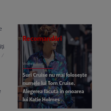
e
Recomandări
ți
 /
Vedete străine
Suri Cruise nu mai folosește
numele lui Tom Cruise.
e
Alegerea făcută în onoarea
lui Katie Holmes