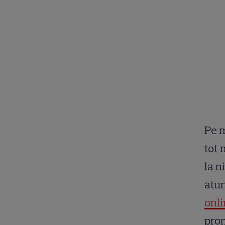
Pe m
tot 
la n
atun
onl
prom