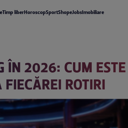
te
Timp liber
Horoscop
Sport
Shop
eJobs
Imobiliare
 ÎN 2026: CUM EST
FIECĂREI ROTIRI