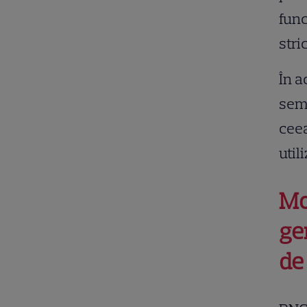
func
stri
În a
semn
ceea
utili
Mo
ge
de