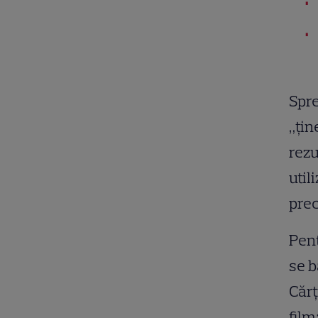
Spre
„țin
rezu
util
pre
Pent
se b
Cărț
film