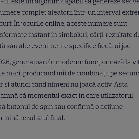
ul este un algoritm capabil să genereze secv
umere complet aleatorii într-un interval extr
curt. În jocurile online, aceste numere sunt
sformate instant în simboluri, cărți, rezultate d
tă sau alte evenimente specifice fiecărui joc.
026, generatoarele moderne funcționează la vi
te mari, producând mii de combinații pe secun
r și atunci când nimeni nu joacă activ. Asta
amnă că momentul exact în care utilizatorul
ă butonul de spin sau confirmă o acțiune
rmină rezultatul final.