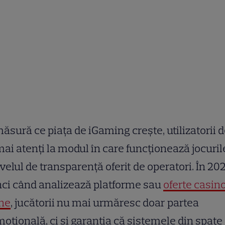
ăsură ce piața de iGaming crește, utilizatorii 
mai atenți la modul în care funcționează jocuril
ivelul de transparență oferit de operatori. În 202
ci când analizează platforme sau
oferte casin
ine
, jucătorii nu mai urmăresc doar partea
oțională, ci și garanția că sistemele din spate