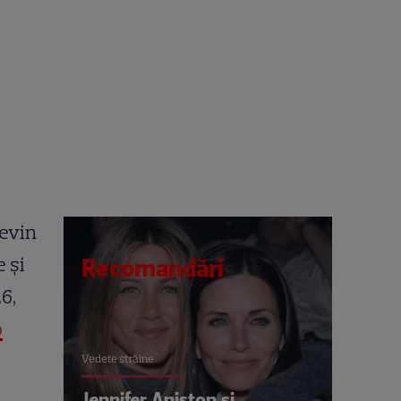
devin
e și
Recomandări
6,
o
Vedete străine
Jennifer Aniston și