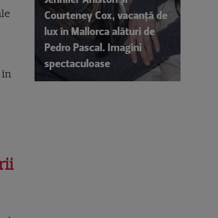
ale
Courteney Cox, vacanță de
lux în Mallorca alături de
Pedro Pascal. Imagini
spectaculoase
 în
ii