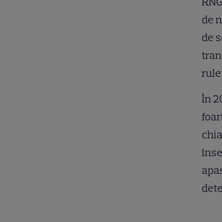
RNG-
de n
de s
tran
rule
În 2
foar
chia
înse
apas
dete