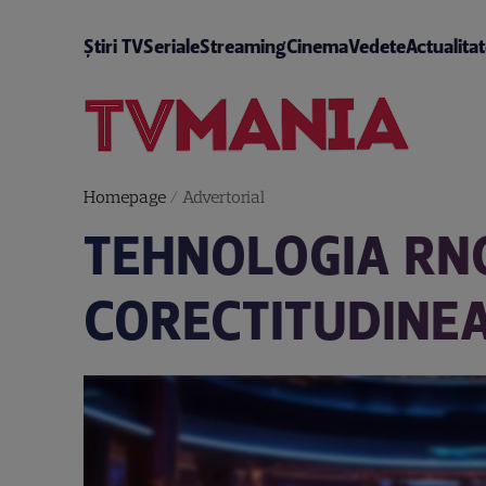
Știri TV
Seriale
Streaming
Cinema
Vedete
Actualita
Homepage
/
Advertorial
TEHNOLOGIA RNG
CORECTITUDINEA 