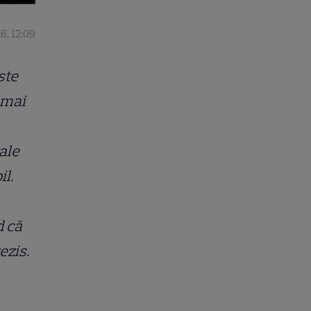
6, 12:09
ste
e mai
ale
il.
d că
ezis.