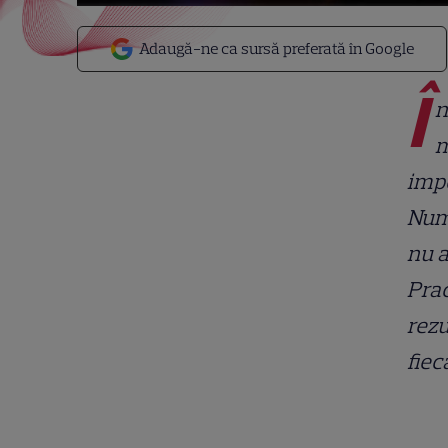
Adaugă-ne ca sursă preferată în Google
Î
n
m
imp
Numb
nu a
Pra
rezu
fiec