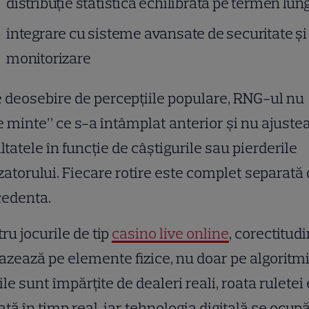
distribuție statistică echilibrată pe termen lun
integrare cu sisteme avansate de securitate și
monitorizare
 deosebire de percepțiile populare, RNG-ul nu
e minte” ce s-a întâmplat anterior și nu ajuste
ltatele în funcție de câștigurile sau pierderile
izatorului. Fiecare rotire este complet separată
cedenta.
ru jocurile de tip
casino live online
, corectitud
azează pe elemente fizice, nu doar pe algoritmi
ile sunt împărțite de dealeri reali, roata ruletei
ată în timp real, iar tehnologia digitală se ocup