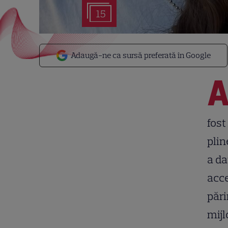
15
Adaugă-ne ca sursă preferată în Google
fost
plin
a da
acce
pări
mijl