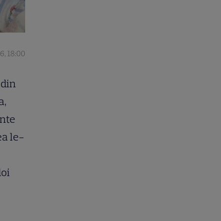
6, 18:00
 din
a,
ente
ea le-
doi