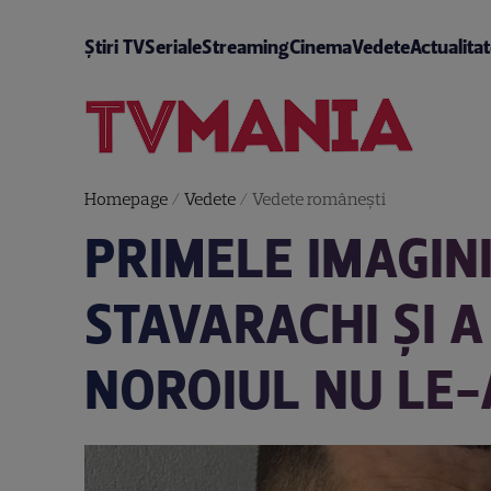
Știri TV
Seriale
Streaming
Cinema
Vedete
Actualita
Homepage
/
Vedete
/
Vedete româneşti
PRIMELE IMAGINI
STAVARACHI ȘI A 
NOROIUL NU LE-