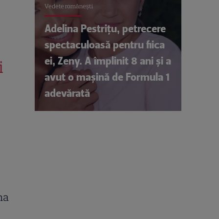
Vedete româneşti
Adelina Pestrițu, petrecere
spectaculoasă pentru fiica
ei, Zeny. A împlinit 8 ani și a
i
avut o mașină de Formula 1
adevărată
na