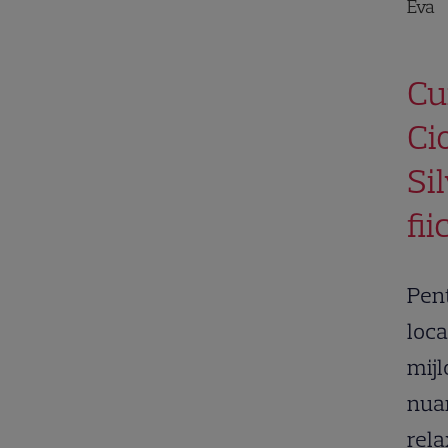
Eva
Cu
Ci
Si
fii
Pent
loca
mijl
nuan
rela