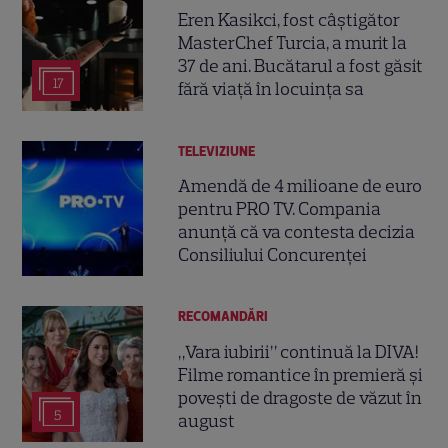
Eren Kasikci, fost câștigător
MasterChef Turcia, a murit la
37 de ani. Bucătarul a fost găsit
17
fără viață în locuința sa
TELEVIZIUNE
Amendă de 4 milioane de euro
pentru PRO TV. Compania
anunță că va contesta decizia
Consiliului Concurenței
RECOMANDĂRI
„Vara iubirii” continuă la DIVA!
Filme romantice în premieră și
povești de dragoste de văzut în
5
august