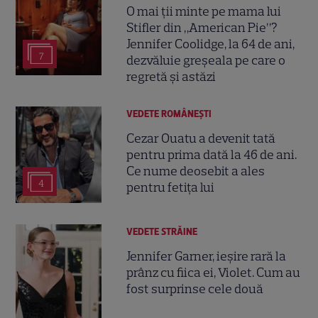
O mai ții minte pe mama lui
Stifler din „American Pie”?
Jennifer Coolidge, la 64 de ani,
7
dezvăluie greșeala pe care o
regretă și astăzi
VEDETE ROMÂNEŞTI
Cezar Ouatu a devenit tată
pentru prima dată la 46 de ani.
Ce nume deosebit a ales
4
pentru fetița lui
VEDETE STRĂINE
Jennifer Garner, ieșire rară la
prânz cu fiica ei, Violet. Cum au
fost surprinse cele două