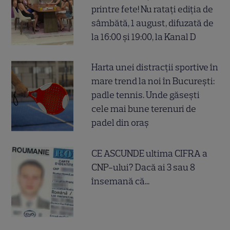
printre fete! Nu ratați ediția de
sâmbătă, 1 august, difuzată de
la 16:00 și 19:00, la Kanal D
Harta unei distracții sportive în
mare trend la noi în București:
padle tennis. Unde găsești
cele mai bune terenuri de
padel din oraș
CE ASCUNDE ultima CIFRA a
CNP-ului? Dacă ai 3 sau 8
însemană că...