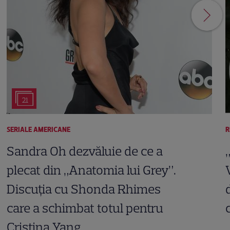
21
SERIALE AMERICANE
R
Sandra Oh dezvăluie de ce a
plecat din „Anatomia lui Grey”.
Discuția cu Shonda Rhimes
care a schimbat totul pentru
Cristina Yang