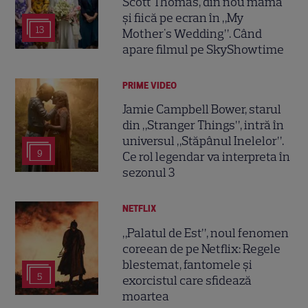
Scott Thomas, din nou mamă
și fiică pe ecran în „My
13
Mother's Wedding”. Când
apare filmul pe SkyShowtime
PRIME VIDEO
Jamie Campbell Bower, starul
din „Stranger Things”, intră în
universul „Stăpânul Inelelor”.
9
Ce rol legendar va interpreta în
sezonul 3
NETFLIX
„Palatul de Est”, noul fenomen
coreean de pe Netflix: Regele
blestemat, fantomele și
5
exorcistul care sfidează
moartea