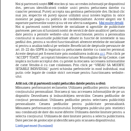
Libertatea pentru femei
Noi și partenerii noștri
596
stocăm și/sau accesăm informații pe dispozitivul
dvs., precum identificatorii cookie unici pentru prelucrarea datelor cu
GSP
caracter personal. Puteți accepta sau gestiona preferințele dvs. făcând clic
mai jos, respectiv vă puteți opune utilizării unui interes legitim în orice
Știri mondene
moment pe pagina cu politica de confidențialitate. Aceste alegeri vor fi
raportate partenerilor noștri și nu vă vor afecta navigarea.
Mai multe detalii
Noi si partenerii nostri (retelele de socializare si agentiile de publicitate
Avantaje
partenere, precum si furnizorii nostri de servicii de date analitice) prelucram
date pentru a permite website-ului sa functioneze, pentru a personaliza
Elle
continutul si anunturile publicitare afisate in functie de interesele si/sau
profilul dvs., pentru a va oferi functionalitati aferente retelelor de socializare
Unica
si pentru a analiza traficul pe website. Beneficiati de drepturile prevazute de
art. 15-22 din GDPR in legatura cu prelucrarea datelor cu caracter personal.
Retete practice
Aceste drepturi pot fi exercitate prin modalitatea indicata
aici
. Prin click pe
“ACCEPT TOATE”, acceptati folosirea tuturor Tehnologiilor de tip Cookie, care
implica inclusiv acceptul dvs. cu privire la stocarea/accesarea informatiilor
de catre Vendor-ii cu care colaboram. Prin click pe “VREAU SA MODIFIC
SETARILE INDIVIDUAL” puteti schimba preferintele in mod individual, mai
URMĂREȘTE-NE PE
putin cele legate de cookie strict necesare pentru functionarea website-
ului.
Atât noi, cât și partenerii noștri prelucrăm datele pentru a oferi:
Măsurarea performanței reclamelor. Utilizarea profilurilor pentru selectarea
conținutului personalizat. Stocarea și/sau accesarea informațiilor de pe un
dispozitiv. Dezvoltarea și îmbunătățirea serviciilor. Crearea profilurilor de
conținut personalizat. Utilizarea profilurilor pentru selectarea publicității
Copyright
2026
Ringier Romania – Toate Drepturile rezervate
personalizate. Crearea profilurilor pentru publicitate personalizată.
Măsurarea performanței conținutului. Înțelegerea publicului prin statistici
sau combinații de date din surse diferite. Utilizarea datelor limitate pentru a
selecta conținutul. Utilizarea de date limitate pentru a selecta publicitatea.
Date precise de geolocație și identificarea prin scanarea dispozitivului.
Listă parteneri (furnizori)