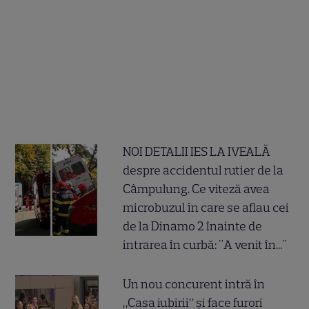
NOI DETALII IES LA IVEALĂ
despre accidentul rutier de la
Câmpulung. Ce viteză avea
microbuzul în care se aflau cei
de la Dinamo 2 înainte de
intrarea în curbă: "A venit în..."
Un nou concurent intră în
„Casa iubirii” și face furori