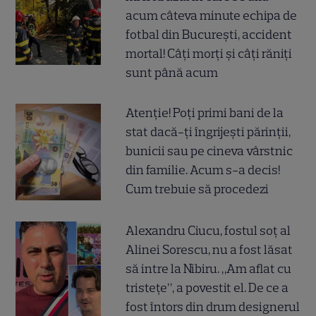
acum câteva minute echipa de
fotbal din București, accident
mortal! Câți morți și câți răniți
sunt până acum
Atenție! Poți primi bani de la
stat dacă-ți îngrijești părinții,
bunicii sau pe cineva vârstnic
din familie. Acum s-a decis!
Cum trebuie să procedezi
Alexandru Ciucu, fostul soț al
Alinei Sorescu, nu a fost lăsat
să intre la Nibiru. „Am aflat cu
tristețe”, a povestit el. De ce a
fost întors din drum designerul