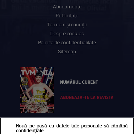
Abonamente
Publicitate
Termeni și condiții
Despre cookies
Politica de confidenţialitate
Sitemap
NUMĂRUL CURENT
ABONEAZA-TE LA REVISTĂ
Nouă ne pasă ca datele tale personale să rămână
Libertatea
confidențiale