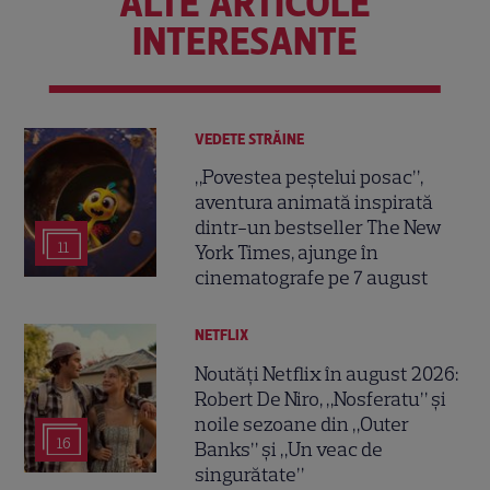
ALTE ARTICOLE
INTERESANTE
VEDETE STRĂINE
„Povestea peștelui posac”,
aventura animată inspirată
dintr-un bestseller The New
11
York Times, ajunge în
cinematografe pe 7 august
NETFLIX
Noutăți Netflix în august 2026:
Robert De Niro, „Nosferatu” și
noile sezoane din „Outer
16
Banks” și „Un veac de
singurătate”