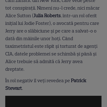
cam zănatic din New York, care vede peste
tot conspiraţii. Nimeni nu-l crede, nici măcar
Alice Sutton (
Julia Roberts
, într-un rol oferit
iniţial lui Jodie Foster), o avocată pentru care
Jerry are o slăbiciune şi pe care a salvat-o o
dată din mâinile unor hoţi. Când
taximetristul este răpit şi torturat de agenţi
CIA, datele problemei se schimbă şi până şi
Alice trebuie să admită că Jerry avea
dreptate.
În rol negativ îl veţi revedea pe
Patrick
Stewart
.