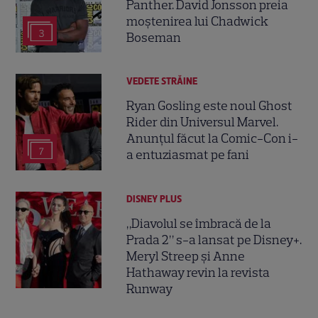
Panther. David Jonsson preia
moștenirea lui Chadwick
3
Boseman
VEDETE STRĂINE
Ryan Gosling este noul Ghost
Rider din Universul Marvel.
Anunțul făcut la Comic-Con i-
7
a entuziasmat pe fani
DISNEY PLUS
„Diavolul se îmbracă de la
Prada 2” s-a lansat pe Disney+.
Meryl Streep și Anne
Hathaway revin la revista
Runway