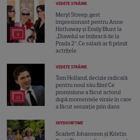
VEDETE STRĂINE
Meryl Streep, gest
impresionant pentru Anne
Hathaway și Emily Blunt la
9
„Diavolul se îmbracă de la
Prada 2”. Ce salarii ar fi primit
actrițele
VEDETE STRĂINE
Tom Holland, decizie radicală
pentru noul său film! Ce
promisiune a făcut actorul
13
după momentele virale în care
a făcut senzație prin dans
SKYSHOWTIME
Scarlett Johansson și Kristin