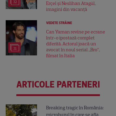
32
Erçel și Neslihan Atagül,
imagini din vacanță
VEDETE STRĂINE
Can Yaman revine pe ecrane
într-o ipostază complet
diferită. Actorul joacă un
31
avocat în noul serial „Bro”,
filmat în Italia
ARTICOLE PARTENERI
Breaking tragic în România:
microbuzul în care se afla