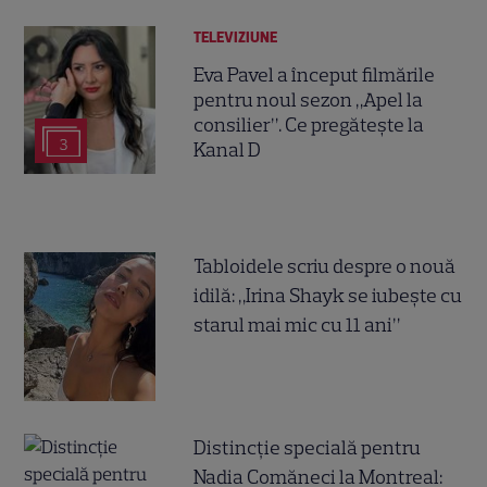
TELEVIZIUNE
Eva Pavel a început filmările
pentru noul sezon „Apel la
consilier”. Ce pregătește la
3
Kanal D
Tabloidele scriu despre o nouă
idilă: „Irina Shayk se iubește cu
starul mai mic cu 11 ani”
Distincție specială pentru
Nadia Comăneci la Montreal: