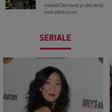
mortal! Câți morți și câți răniți
sunt până acum
SERIALE