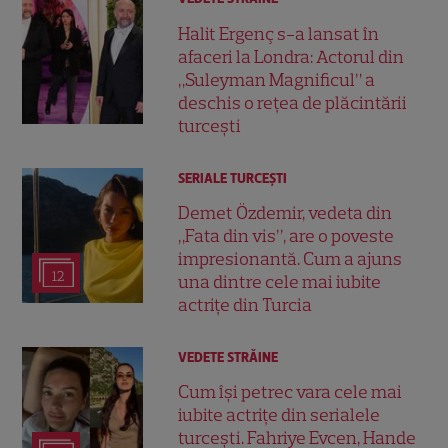
Halit Ergenç s-a lansat în
afaceri la Londra: Actorul din
„Suleyman Magnificul” a
deschis o rețea de plăcintării
turcești
SERIALE TURCEŞTI
Demet Özdemir, vedeta din
„Fata din vis”, are o poveste
impresionantă. Cum a ajuns
12
una dintre cele mai iubite
actrițe din Turcia
VEDETE STRĂINE
Cum își petrec vara cele mai
iubite actrițe din serialele
turcești. Fahriye Evcen, Hande