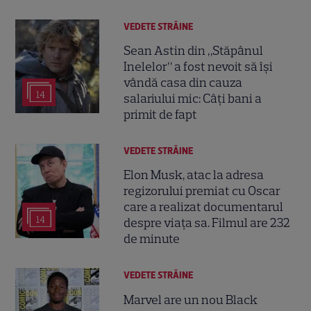
VEDETE STRĂINE
Sean Astin din „Stăpânul
Inelelor” a fost nevoit să își
vândă casa din cauza
14
salariului mic: Câți bani a
primit de fapt
VEDETE STRĂINE
Elon Musk, atac la adresa
regizorului premiat cu Oscar
care a realizat documentarul
14
despre viața sa. Filmul are 232
de minute
VEDETE STRĂINE
Marvel are un nou Black