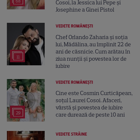
68
Cosoi, la Jessica lui Pepe și
Josephine a Ginei Pistol
VEDETE ROMÂNEŞTI
Chef Orlando Zaharia și soția
lui, Mădălina, au împlinit 22 de
ani de căsnicie. Cum arătau în
11
ziua nunții și povestea lor de
iubire
VEDETE ROMÂNEŞTI
Cine este Cosmin Curticăpean,
soțul Laurei Cosoi. Afaceri,
vârstă și povestea de iubire
29
care durează de peste 10 ani
VEDETE STRĂINE