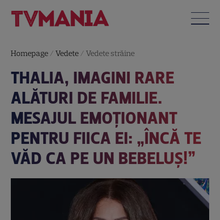
Homepage
/
Vedete
/
Vedete străine
THALIA, IMAGINI RARE
ALĂTURI DE FAMILIE.
MESAJUL EMOȚIONANT
PENTRU FIICA EI: „ÎNCĂ TE
VĂD CA PE UN BEBELUȘ!”