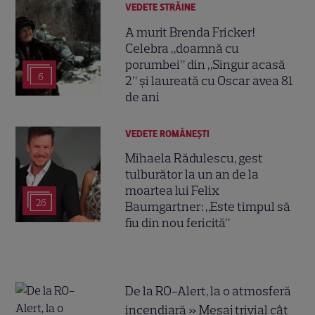
VEDETE STRĂINE
A murit Brenda Fricker!
Celebra „doamnă cu
porumbei” din „Singur acasă
6
2” și laureată cu Oscar avea 81
de ani
VEDETE ROMÂNEŞTI
Mihaela Rădulescu, gest
tulburător la un an de la
moartea lui Felix
26
Baumgartner: „Este timpul să
fiu din nou fericită”
De la RO-Alert, la o atmosferă
incendiară » Mesaj trivial cât