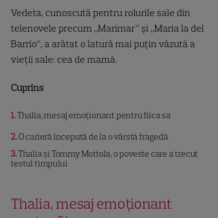
Vedeta, cunoscută pentru rolurile sale din
telenovele precum „Marimar” și „Maria la del
Barrio”, a arătat o latură mai puțin văzută a
vieții sale: cea de mamă.
Cuprins
1
Thalia, mesaj emoționant pentru fiica sa
2
O carieră începută de la o vârstă fragedă
3
Thalia și Tommy Mottola, o poveste care a trecut
testul timpului
Thalia, mesaj emoționant