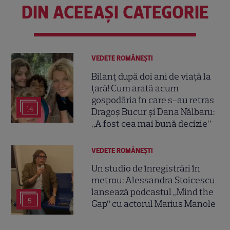
DIN ACEEAȘI CATEGORIE
VEDETE ROMÂNEŞTI
Bilanț după doi ani de viață la
țară! Cum arată acum
gospodăria în care s-au retras
14
Dragoș Bucur și Dana Nălbaru:
„A fost cea mai bună decizie”
VEDETE ROMÂNEŞTI
Un studio de înregistrări în
metrou: Alessandra Stoicescu
lansează podcastul „Mind the
5
Gap” cu actorul Marius Manole