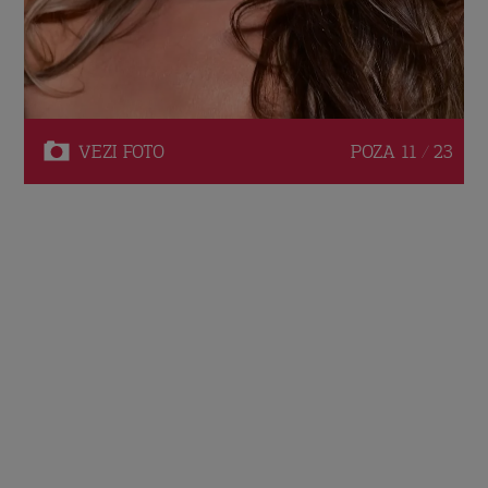
VEZI
FOTO
POZA
11 / 23