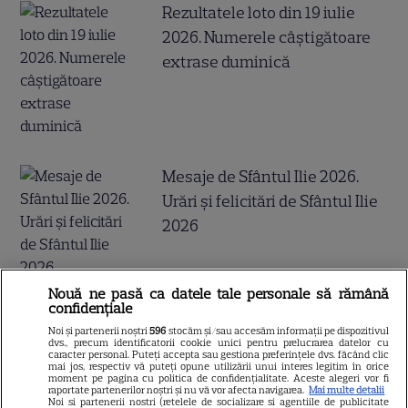
Rezultatele loto din 19 iulie
2026. Numerele câştigătoare
extrase duminică
Mesaje de Sfântul Ilie 2026.
Urări și felicitări de Sfântul Ilie
2026
Nouă ne pasă ca datele tale personale să rămână
confidențiale
Ce nume se sărbătoresc de
Noi și partenerii noștri
596
stocăm și/sau accesăm informații pe dispozitivul
Sfântul Ilie. Cui îi spunem La
dvs., precum identificatorii cookie unici pentru prelucrarea datelor cu
caracter personal. Puteți accepta sau gestiona preferințele dvs. făcând clic
Mulți Ani
mai jos, respectiv vă puteți opune utilizării unui interes legitim în orice
moment pe pagina cu politica de confidențialitate. Aceste alegeri vor fi
raportate partenerilor noștri și nu vă vor afecta navigarea.
Mai multe detalii
Noi si partenerii nostri (retelele de socializare si agentiile de publicitate