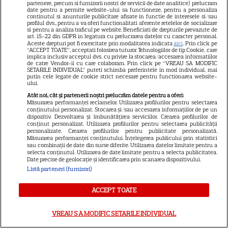
partenere, precum si furnizorii nostri de servicii de date analitice) prelucram
date pentru a permite website-ului sa functioneze, pentru a personaliza
continutul si anunturile publicitare afisate in functie de interesele si/sau
profilul dvs., pentru a va oferi functionalitati aferente retelelor de socializare
si pentru a analiza traficul pe website. Beneficiati de drepturile prevazute de
art. 15-22 din GDPR in legatura cu prelucrarea datelor cu caracter personal.
Aceste drepturi pot fi exercitate prin modalitatea indicata
aici
. Prin click pe
ALTE ARTICOLE
“ACCEPT TOATE”, acceptati folosirea tuturor Tehnologiilor de tip Cookie, care
implica inclusiv acceptul dvs. cu privire la stocarea/accesarea informatiilor
INTERESANTE
de catre Vendor-ii cu care colaboram. Prin click pe “VREAU SA MODIFIC
SETARILE INDIVIDUAL” puteti schimba preferintele in mod individual, mai
putin cele legate de cookie strict necesare pentru functionarea website-
ului.
Atât noi, cât și partenerii noștri prelucrăm datele pentru a oferi:
Măsurarea performanței reclamelor. Utilizarea profilurilor pentru selectarea
conținutului personalizat. Stocarea și/sau accesarea informațiilor de pe un
DISNEY PLUS
dispozitiv. Dezvoltarea și îmbunătățirea serviciilor. Crearea profilurilor de
conținut personalizat. Utilizarea profilurilor pentru selectarea publicității
personalizate. Crearea profilurilor pentru publicitate personalizată.
Ghid de streaming, 20 – 26
Măsurarea performanței conținutului. Înțelegerea publicului prin statistici
iulie: „Star Trek: Noi lumi
sau combinații de date din surse diferite. Utilizarea datelor limitate pentru a
selecta conținutul. Utilizarea de date limitate pentru a selecta publicitatea.
stranii” revine cu sezonul 4. Ce
Date precise de geolocație și identificarea prin scanarea dispozitivului.
15
filme noi intră pe Netflix și
Listă parteneri (furnizori)
Max
ACCEPT TOATE
DISNEY PLUS
VREAU SA MODIFIC SETARILE INDIVIDUAL
În luptă cu vârsta de mijloc: