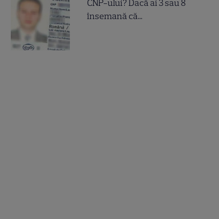
CNP-ului? Dacă ai 3 sau 8
însemană că...