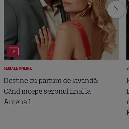
6
SERIALE ONLINE
S
Destine cu parfum de lavandă:
Când începe sezonul final la
Antena 1