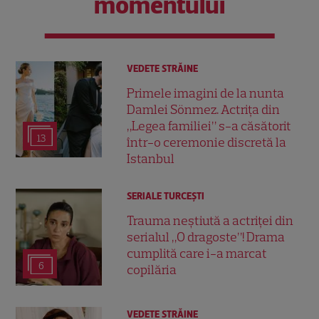
momentului
VEDETE STRĂINE
Primele imagini de la nunta
Damlei Sönmez. Actrița din
„Legea familiei” s-a căsătorit
13
într-o ceremonie discretă la
Istanbul
SERIALE TURCEŞTI
Trauma neștiută a actriței din
serialul „O dragoste”! Drama
cumplită care i-a marcat
6
copilăria
VEDETE STRĂINE