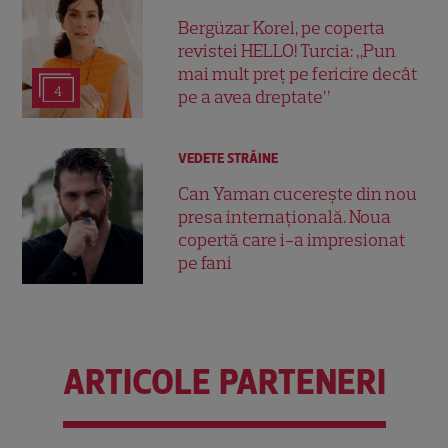
Bergüzar Korel, pe coperta
revistei HELLO! Turcia: „Pun
mai mult preț pe fericire decât
4
pe a avea dreptate”
VEDETE STRĂINE
Can Yaman cucerește din nou
presa internațională. Noua
copertă care i-a impresionat
pe fani
ARTICOLE PARTENERI