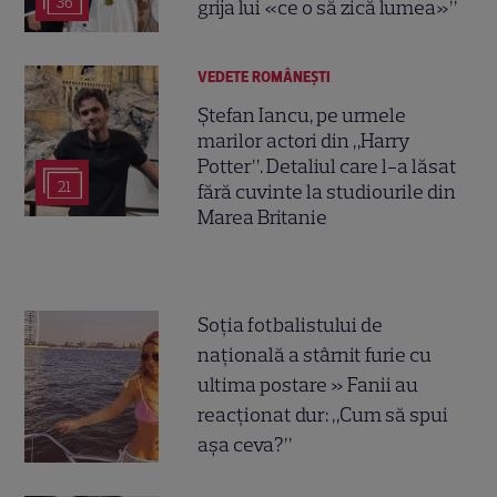
36
grija lui «ce o să zică lumea»”
VEDETE ROMÂNEŞTI
Ștefan Iancu, pe urmele
marilor actori din „Harry
Potter”. Detaliul care l-a lăsat
21
fără cuvinte la studiourile din
Marea Britanie
Soția fotbalistului de
națională a stârnit furie cu
ultima postare » Fanii au
reacționat dur: „Cum să spui
așa ceva?”