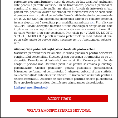
partenere, precum si furnizorii nostri de servicii de date analitice) prelucram
date pentru a permite website-ului sa functioneze, pentru a personaliza
continutul si anunturile publicitare afisate in functie de interesele si/sau
profilul dvs., pentru a va oferi functionalitati aferente retelelor de socializare
si pentru a analiza traficul pe website. Beneficiati de drepturile prevazute de
ARTICOLE PARTENERI
art. 15-22 din GDPR in legatura cu prelucrarea datelor cu caracter personal.
Aceste drepturi pot fi exercitate prin modalitatea indicata
aici
. Prin click pe
“ACCEPT TOATE”, acceptati folosirea tuturor Tehnologiilor de tip Cookie, care
implica inclusiv acceptul dvs. cu privire la stocarea/accesarea informatiilor
de catre Vendor-ii cu care colaboram. Prin click pe “VREAU SA MODIFIC
SETARILE INDIVIDUAL” puteti schimba preferintele in mod individual, mai
putin cele legate de cookie strict necesare pentru functionarea website-
ului.
Horoscop Urania | Previziuni
Atât noi, cât și partenerii noștri prelucrăm datele pentru a oferi:
astrologice pentru perioada 1 –
Măsurarea performanței reclamelor. Utilizarea profilurilor pentru selectarea
conținutului personalizat. Stocarea și/sau accesarea informațiilor de pe un
7 august 2026. Venus va intra
dispozitiv. Dezvoltarea și îmbunătățirea serviciilor. Crearea profilurilor de
conținut personalizat. Utilizarea profilurilor pentru selectarea publicității
în zodia Balanței
personalizate. Crearea profilurilor pentru publicitate personalizată.
Măsurarea performanței conținutului. Înțelegerea publicului prin statistici
sau combinații de date din surse diferite. Utilizarea datelor limitate pentru a
selecta conținutul. Utilizarea de date limitate pentru a selecta publicitatea.
Date precise de geolocație și identificarea prin scanarea dispozitivului.
Listă parteneri (furnizori)
Loto 6/49 din 2 august
2026. Report de peste 9
ACCEPT TOATE
milioane de euro la 6/49,
categoria I
VREAU SA MODIFIC SETARILE INDIVIDUAL