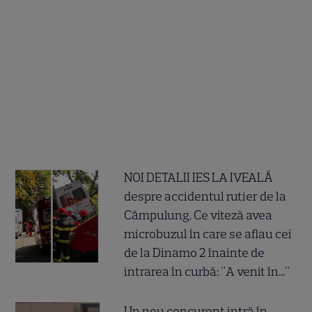
NOI DETALII IES LA IVEALĂ
despre accidentul rutier de la
Câmpulung. Ce viteză avea
microbuzul în care se aflau cei
de la Dinamo 2 înainte de
intrarea în curbă: "A venit în..."
Un nou concurent intră în