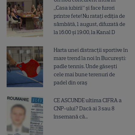
„Casa iubirii” și face furori
printre fete! Nu ratați ediția de
sâmbătă, 1 august, difuzată de
la 16:00 și 19:00, la Kanal D
Harta unei distracții sportive în
mare trend la noi în București:
padle tennis. Unde găsești
cele mai bune terenuri de
padel din oraș
CE ASCUNDE ultima CIFRA a
CNP-ului? Dacă ai 3 sau 8
însemană că...