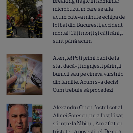
Breaking tragic în România:
microbuzul în care se afla
acum câteva minute echipa de
fotbal din București, accident
mortal! Câți morți și câți răniți
sunt până acum
Atenție! Poți primi bani de la
stat dacă-ți îngrijești părinții,
bunicii sau pe cineva vârstnic
din familie. Acum s-a decis!
Cum trebuie să procedezi
Alexandru Ciucu, fostul soț al
Alinei Sorescu, nu a fost lăsat
să intre la Nibiru. „Am aflat cu
tristețe”, a povestit el. De ce a