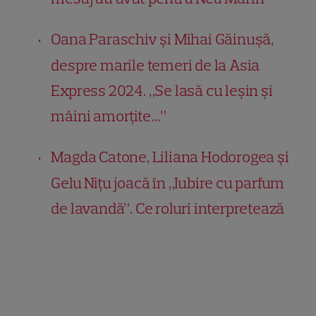
Oana Paraschiv și Mihai Găinușă,
despre marile temeri de la Asia
Express 2024. „Se lasă cu leșin și
mâini amorțite…”
Magda Catone, Liliana Hodorogea şi
Gelu Niţu joacă în „Iubire cu parfum
de lavandă”. Ce roluri interpretează