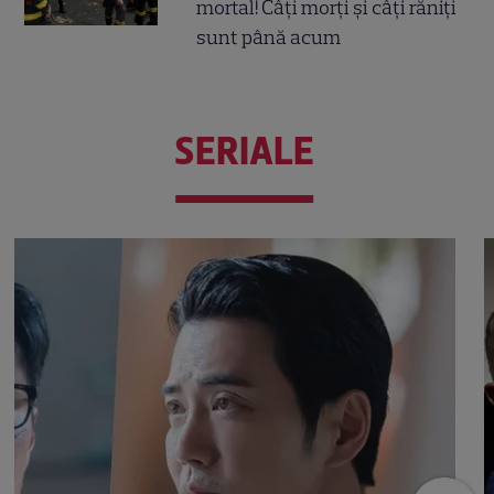
mortal! Câți morți și câți răniți
sunt până acum
SERIALE