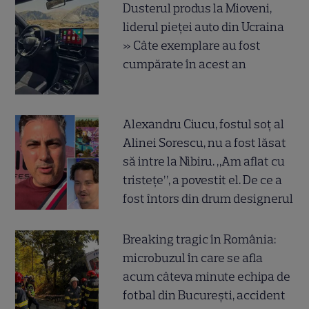
Dusterul produs la Mioveni,
liderul pieței auto din Ucraina
» Câte exemplare au fost
cumpărate în acest an
Alexandru Ciucu, fostul soț al
Alinei Sorescu, nu a fost lăsat
să intre la Nibiru. „Am aflat cu
tristețe”, a povestit el. De ce a
fost întors din drum designerul
Breaking tragic în România:
microbuzul în care se afla
acum câteva minute echipa de
fotbal din București, accident