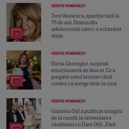
VEDETE ROMÂNEŞTI
Tora Vasilescu, apariție rară la
75 de ani. Drama din
adolescență care i-a schimbat
24
viața
VEDETE ROMÂNEŞTI
Elena Gheorghe, surpriză
emoționantă de ziua ei. Ce a
pregătit soțul artistei când
15
credea că merge doar la cină
VEDETE ROMÂNEŞTI
Gabriela Oțil a publicat imagini
de la nuntă, la aniversarea
căsătoriei cu Dani Oțil: „Fără