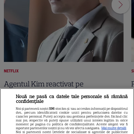
NETFLIX
S
Agentul Kim reactivat pe
Netflix: Serialul-fenomen care
Nouă ne pasă ca datele tale personale să rămână
confidențiale
a rupt topurile de audiență. Ce
Noi și partenerii noștri
596
stocăm și/sau accesăm informații pe dispozitivul
dvs., precum identificatorii cookie unici pentru prelucrarea datelor cu
șanse sunt pentru Sezonul 2
caracter personal. Puteți accepta sau gestiona preferințele dvs. făcând clic
mai jos, respectiv vă puteți opune utilizării unui interes legitim în orice
moment pe pagina cu politica de confidențialitate. Aceste alegeri vor fi
raportate partenerilor noștri și nu vă vor afecta navigarea.
Mai multe detalii
Noi si partenerii nostri (retelele de socializare si agentiile de publicitate