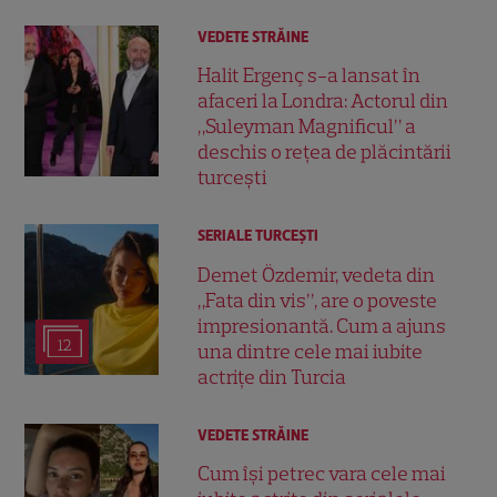
VEDETE STRĂINE
Halit Ergenç s-a lansat în
afaceri la Londra: Actorul din
„Suleyman Magnificul” a
deschis o rețea de plăcintării
turcești
SERIALE TURCEŞTI
Demet Özdemir, vedeta din
„Fata din vis”, are o poveste
impresionantă. Cum a ajuns
12
una dintre cele mai iubite
actrițe din Turcia
VEDETE STRĂINE
Cum își petrec vara cele mai