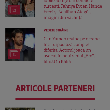
iubite actrițe din serialele
turcești. Fahriye Evcen, Hande
32
Erçel și Neslihan Atagül,
imagini din vacanță
VEDETE STRĂINE
Can Yaman revine pe ecrane
într-o ipostază complet
diferită. Actorul joacă un
31
avocat în noul serial „Bro”,
filmat în Italia
ARTICOLE PARTENERI