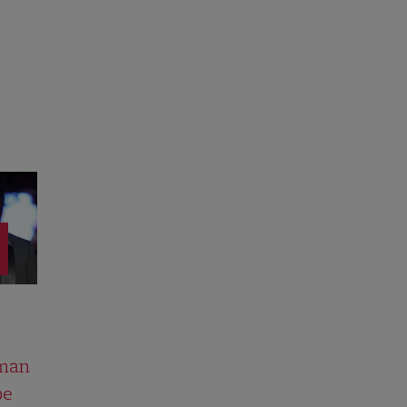
man
pe