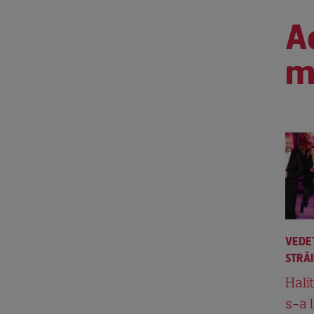
Ac
m
VEDE
STRĂ
Hali
s-a 