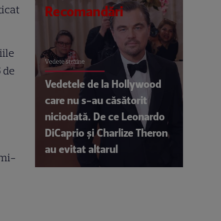
ticat
Recomandări
iile
Vedete străine
6 de
Vedetele de la Hollywood
care nu s-au căsătorit
niciodată. De ce Leonardo
DiCaprio și Charlize Theron
au evitat altarul
 mi-