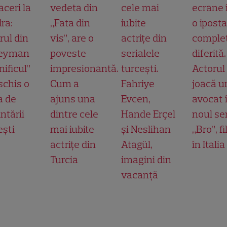
aceri la
vedeta din
cele mai
ecrane 
ra:
„Fata din
iubite
o ipost
rul din
vis”, are o
actrițe din
comple
leyman
poveste
serialele
diferită.
ificul”
impresionantă.
turcești.
Actorul
schis o
Cum a
Fahriye
joacă u
a de
ajuns una
Evcen,
avocat 
ntării
dintre cele
Hande Erçel
noul ser
ești
mai iubite
și Neslihan
„Bro”, f
actrițe din
Atagül,
în Italia
Turcia
imagini din
vacanță