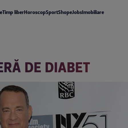
te
Timp liber
Horoscop
Sport
Shop
eJobs
Imobiliare
RĂ DE DIABET