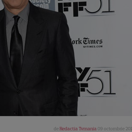
de
Redactia Tvmania
09 octombrie 201