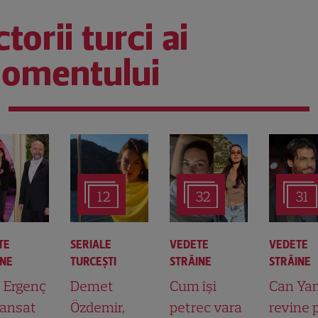
torii turci ai
omentului
12
32
31
TE
SERIALE
VEDETE
VEDETE
INE
TURCEŞTI
STRĂINE
STRĂINE
t Ergenç
Demet
Cum își
Can Ya
lansat
Özdemir,
petrec vara
revine 