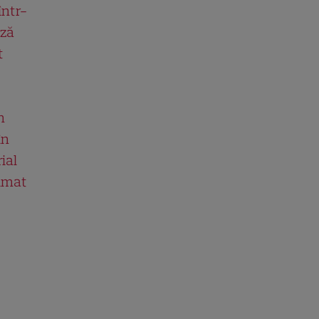
într-
ază
t
n
în
ial
ilmat