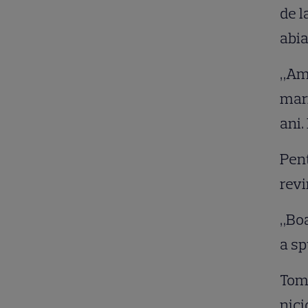
de l
abi
„Am 
mari
ani.
Pent
revi
„Boa
a sp
Tom
nici