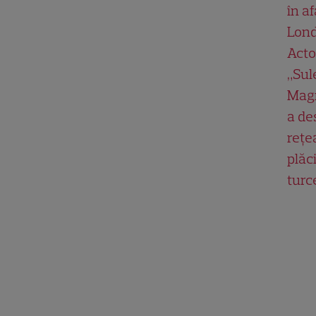
în af
Lond
Acto
„Su
Magn
a de
rețe
plăci
turc