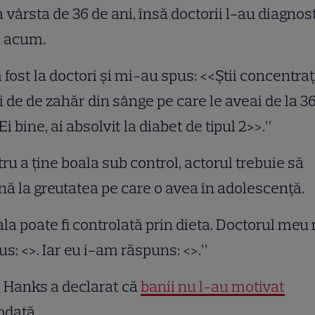
a vârsta de 36 de ani, însă doctorii l-au diagnos
a acum.
fost la doctori şi mi-au spus: <<Ştii concentraţ
 de de zahăr din sânge pe care le aveai de la 3
 Ei bine, ai absolvit la diabet de tipul 2>>.”
ru a ţine boala sub control, actorul trebuie să
nă la greutatea pe care o avea în adolescenţă.
la poate fi controlată prin dieta. Doctorul meu
us: <
>. Iar eu i-am răspuns: <
>.”
 Hanks a declarat că
banii nu l-au motivat
odată.