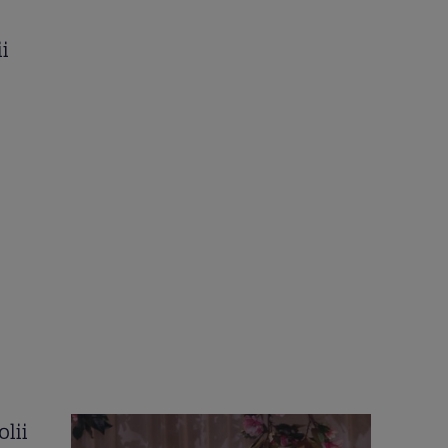
i
lii