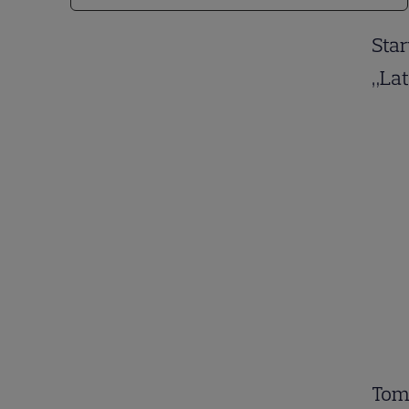
Star
„La
Tom 