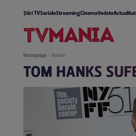
Știri TV
Seriale
Streaming
Cinema
Vedete
Actualita
Homepage
/
Vedete
TOM HANKS SUFE