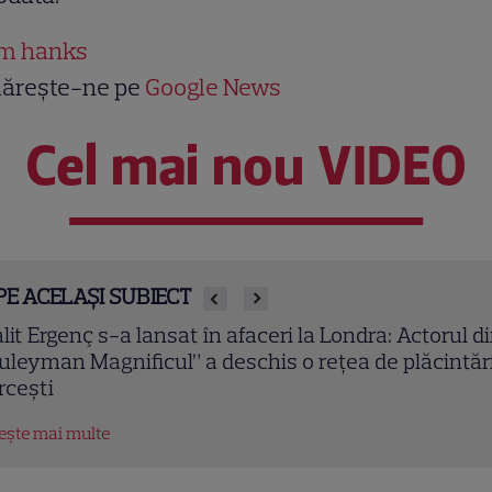
m hanks
ărește-ne pe
Google News
Cel mai nou VIDEO
PE ACELAȘI SUBIECT
lit Ergenç s-a lansat în afaceri la Londra: Actorul d
uleyman Magnificul” a deschis o rețea de plăcintări
rcești
tește mai multe