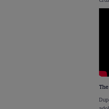
The 
După
adol