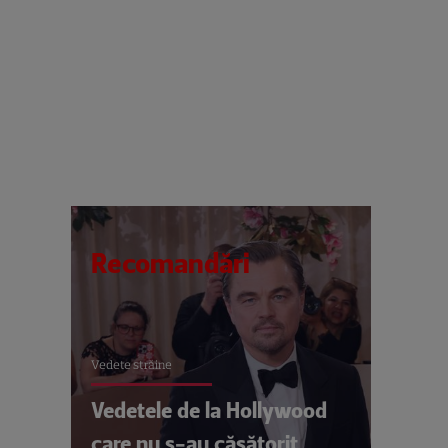
Recomandări
Vedete străine
Vedetele de la Hollywood
care nu s-au căsătorit