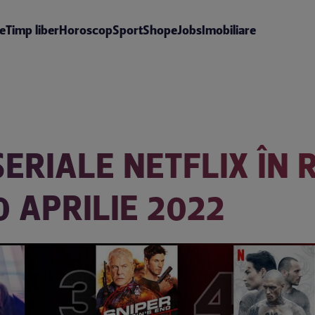
te
Timp liber
Horoscop
Sport
Shop
eJobs
Imobiliare
 SERIALE NETFLIX ÎN
 APRILIE 2022