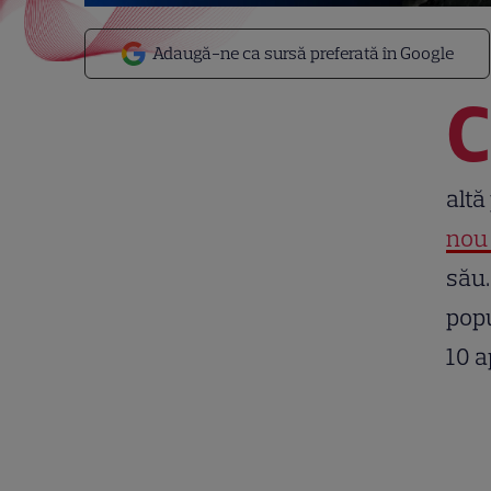
Adaugă-ne ca sursă preferată în Google
C
altă
nou
său.
popu
10 a