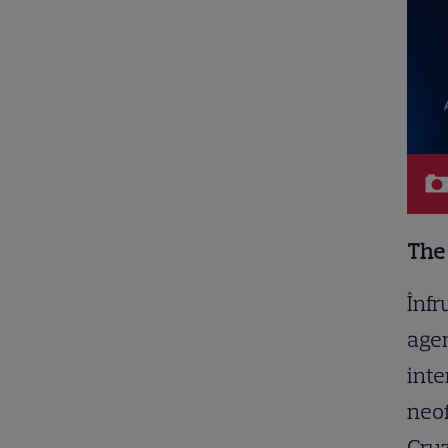
The
Înfr
agen
inte
neof
Cru