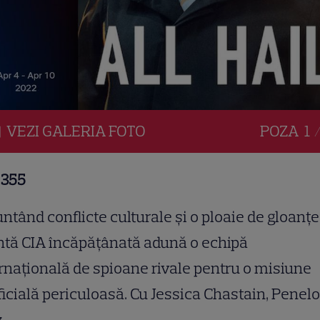
VEZI
GALERIA
FOTO
POZA
1 
 355
untând conflicte culturale și o ploaie de gloanțe
tă CIA încăpățânată adună o echipă
rnațională de spioane rivale pentru o misiune
icială periculoasă. Cu Jessica Chastain, Penel
z