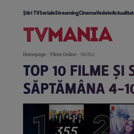
Știri TV
Seriale
Streaming
Cinema
Vedete
Actualita
Homepage
/
Filme Online
/
Netflix
TOP 10 FILME ȘI
SĂPTĂMÂNA 4-10