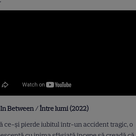
In Between / Între lumi (2022)
 ce-și pierde iubitul într-un accident tragic, o
escentă cu inima sfâșiată începe să creadă că