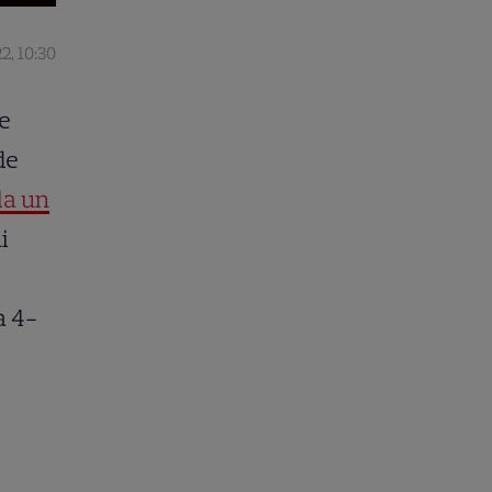
22, 10:30
pe
de
la un
i
a 4-