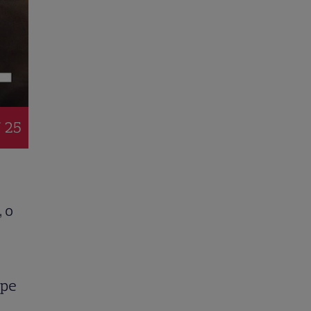
/ 25
, o
ope