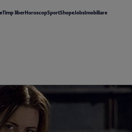
te
Timp liber
Horoscop
Sport
Shop
eJobs
Imobiliare