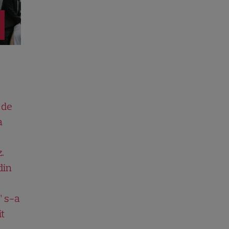
 de
a
.
din
” s-a
it