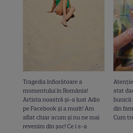
Tragedia înfiorătoare a
Atenție
momentului în România!
stat dac
Artista noastră și-a luat Adio
bunicii
pe Facebook și a murit! Am
din fam
aflat chiar acum și nu ne mai
Cum tre
revenim din șoc! Ce i s-a