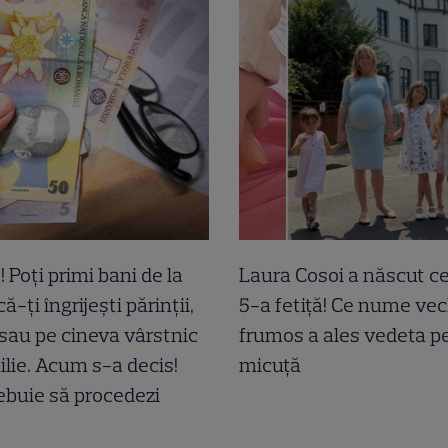
! Poți primi bani de la
Laura Cosoi a născut c
ă-ți îngrijești părinții,
5-a fetiță! Ce nume vec
 sau pe cineva vârstnic
frumos a ales vedeta p
ilie. Acum s-a decis!
micuță
buie să procedezi