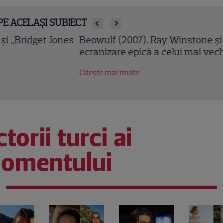
PE ACELAȘI SUBIECT
owulf (2007). Ray Winstone și Angelina Jolie într-o
ranizare epică a celui mai vechi poem englez
tește mai multe
torii turci ai
omentului