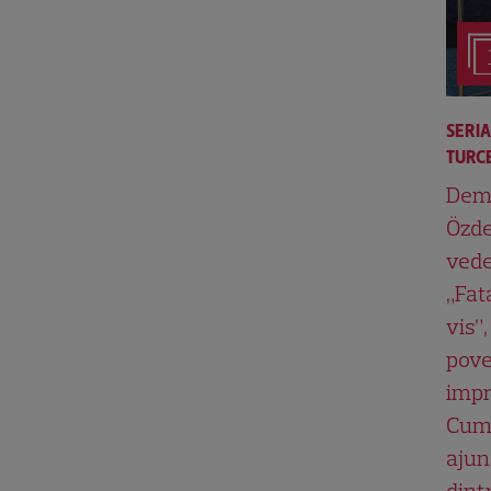
SERI
TURCE
Dem
Özde
vede
„Fat
vis”,
pove
impr
Cum
ajun
dint