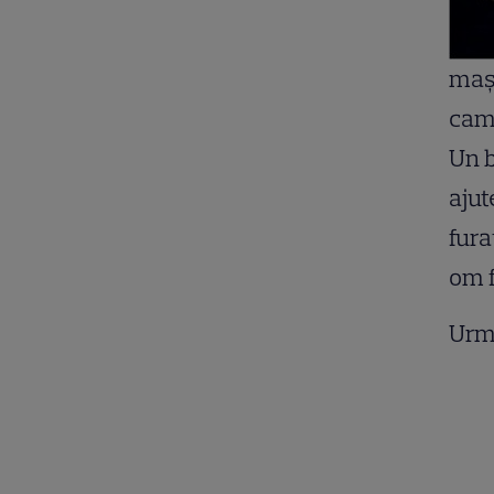
maşi
came
Un b
ajut
fura
om f
Urm