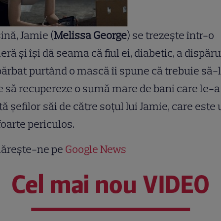
nă, Jamie (
Melissa George
) se trezeşte într-o
ră şi îşi dă seama că fiul ei, diabetic, a dispăru
ărbat purtând o mască îi spune că trebuie să-l
e să recupereze o sumă mare de bani care le-a 
tă şefilor săi de către soţul lui Jamie, care este
oarte periculos.
ărește-ne pe
Google News
Cel mai nou VIDEO