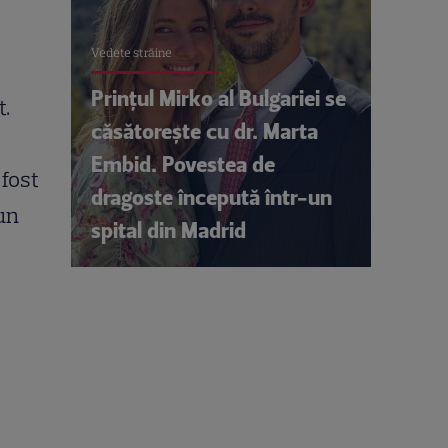
Vedete străine
Prințul Mirko al Bulgariei se
t.
căsătorește cu dr. Marta
Embid. Povestea de
fost
dragoste începută într-un
 un
spital din Madrid