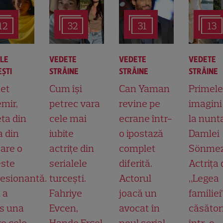
12
32
31
13
ALE
VEDETE
VEDETE
VEDETE
ŞTI
STRĂINE
STRĂINE
STRĂINE
et
Cum își
Can Yaman
Primele
mir,
petrec vara
revine pe
imagini
ta din
cele mai
ecrane într-
la nunt
a din
iubite
o ipostază
Damlei
 are o
actrițe din
complet
Sönmez
ste
serialele
diferită.
Actrița 
esionantă.
turcești.
Actorul
„Legea
 a
Fahriye
joacă un
familiei
s una
Evcen,
avocat în
căsător
re cele
Hande Erçel
noul serial
într-o