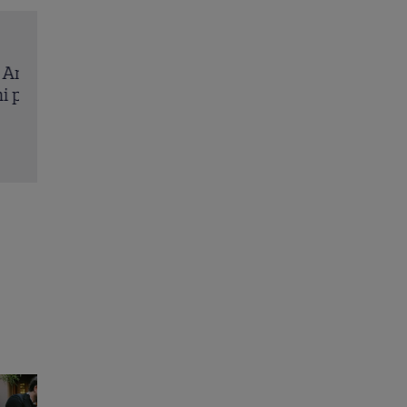
Jack Ryan: Agentul din umbră (2014). Chris Pine 
Kevin Costner, într-o cursă contra cronometru 
salvarea economiei americane
Citește mai multe