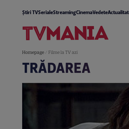
Știri TV
Seriale
Streaming
Cinema
Vedete
Actualita
Homepage
/
Filme la TV azi
TRĂDAREA