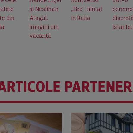
iubite
și Neslihan
„Bro”, filmat
ceremo
țe din
Atagül,
în Italia
discretă
ia
imagini din
Istanbu
vacanță
ARTICOLE PARTENER