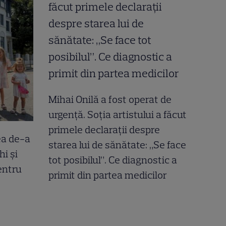
Mihai Onilă a fost operat de
urgență. Soția artistului a făcut
primele declarații despre
ea de-a
starea lui de sănătate: „Se face
hi și
tot posibilul”. Ce diagnostic a
entru
primit din partea medicilor