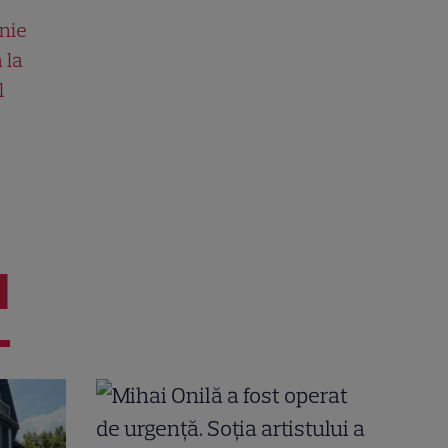
nie
 la
l
I