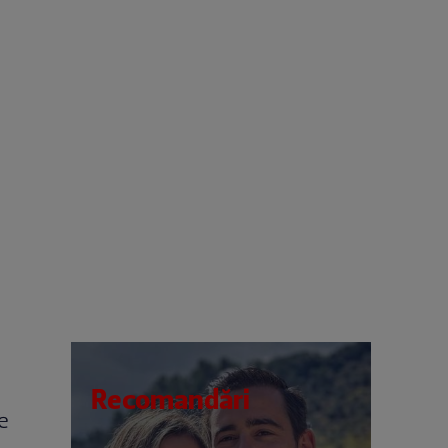
Recomandări
e