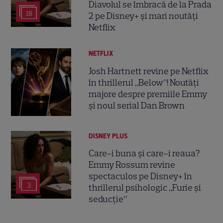
Diavolul se îmbracă de la Prada
18
2 pe Disney+ și mari noutăți
Netflix
NETFLIX
Josh Hartnett revine pe Netflix
în thrillerul „Below”! Noutăți
majore despre premiile Emmy
și noul serial Dan Brown
DISNEY PLUS
Care-i buna și care-i reaua?
Emmy Rossum revine
spectaculos pe Disney+ în
3
thrillerul psihologic „Furie și
seducție”