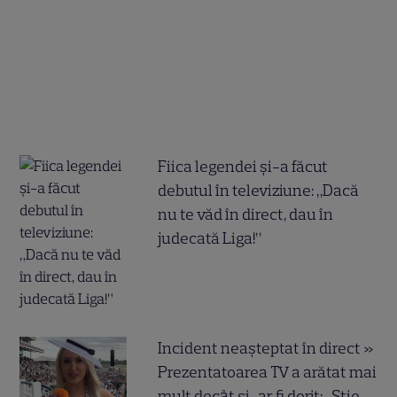
Fiica legendei și-a făcut
debutul în televiziune: „Dacă
nu te văd în direct, dau în
judecată Liga!”
Incident neașteptat în direct »
Prezentatoarea TV a arătat mai
mult decât și-ar fi dorit: „Știe