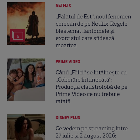
NETFLIX
„Palatul de Est”, noul fenomen
coreean de pe Netflix: Regele
blestemat, fantomele și
5
exorcistul care sfidează
moartea
PRIME VIDEO
Când „Fălci” se întâlnește cu
„Coborâre întunecată”:
Producția claustrofobă de pe
Prime Video ce nu trebuie
ratată
DISNEY PLUS
Ce vedem pe streaming între
27 iulie și 2 august 2026: