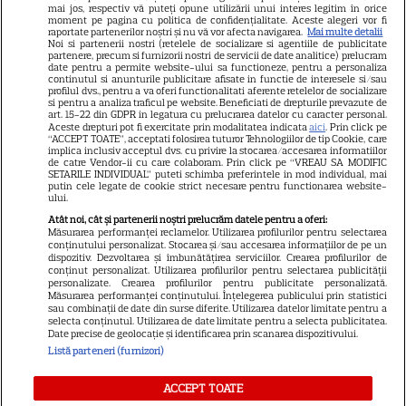
mai jos, respectiv vă puteți opune utilizării unui interes legitim în orice
Știri mondene
moment pe pagina cu politica de confidențialitate. Aceste alegeri vor fi
raportate partenerilor noștri și nu vă vor afecta navigarea.
Mai multe detalii
Noi si partenerii nostri (retelele de socializare si agentiile de publicitate
Avantaje
partenere, precum si furnizorii nostri de servicii de date analitice) prelucram
date pentru a permite website-ului sa functioneze, pentru a personaliza
Elle
continutul si anunturile publicitare afisate in functie de interesele si/sau
profilul dvs., pentru a va oferi functionalitati aferente retelelor de socializare
Unica
si pentru a analiza traficul pe website. Beneficiati de drepturile prevazute de
art. 15-22 din GDPR in legatura cu prelucrarea datelor cu caracter personal.
Retete practice
Aceste drepturi pot fi exercitate prin modalitatea indicata
aici
. Prin click pe
“ACCEPT TOATE”, acceptati folosirea tuturor Tehnologiilor de tip Cookie, care
implica inclusiv acceptul dvs. cu privire la stocarea/accesarea informatiilor
de catre Vendor-ii cu care colaboram. Prin click pe “VREAU SA MODIFIC
SETARILE INDIVIDUAL” puteti schimba preferintele in mod individual, mai
URMĂREȘTE-NE PE
putin cele legate de cookie strict necesare pentru functionarea website-
ului.
Atât noi, cât și partenerii noștri prelucrăm datele pentru a oferi:
Măsurarea performanței reclamelor. Utilizarea profilurilor pentru selectarea
conținutului personalizat. Stocarea și/sau accesarea informațiilor de pe un
dispozitiv. Dezvoltarea și îmbunătățirea serviciilor. Crearea profilurilor de
conținut personalizat. Utilizarea profilurilor pentru selectarea publicității
Copyright
2026
Ringier Romania – Toate Drepturile rezervate
personalizate. Crearea profilurilor pentru publicitate personalizată.
Măsurarea performanței conținutului. Înțelegerea publicului prin statistici
sau combinații de date din surse diferite. Utilizarea datelor limitate pentru a
selecta conținutul. Utilizarea de date limitate pentru a selecta publicitatea.
Date precise de geolocație și identificarea prin scanarea dispozitivului.
Listă parteneri (furnizori)
Pariază responsabil! Decizia ONJN nr. 821/25.09.2025.
Jocurile de noroc sunt interzise minorilor.
ACCEPT TOATE