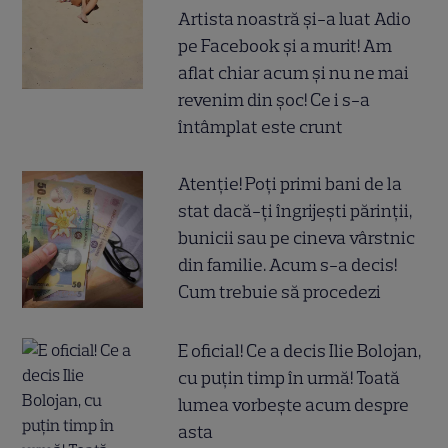
Artista noastră și-a luat Adio
pe Facebook și a murit! Am
aflat chiar acum și nu ne mai
revenim din șoc! Ce i s-a
întâmplat este crunt
Atenție! Poți primi bani de la
stat dacă-ți îngrijești părinții,
bunicii sau pe cineva vârstnic
din familie. Acum s-a decis!
Cum trebuie să procedezi
E oficial! Ce a decis Ilie Bolojan,
cu puțin timp în urmă! Toată
lumea vorbește acum despre
asta