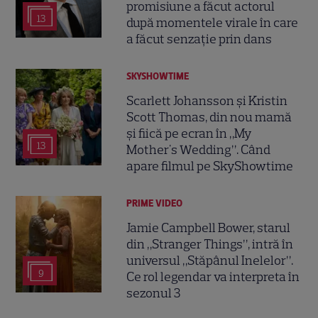
promisiune a făcut actorul
13
după momentele virale în care
a făcut senzație prin dans
SKYSHOWTIME
Scarlett Johansson și Kristin
Scott Thomas, din nou mamă
și fiică pe ecran în „My
13
Mother's Wedding”. Când
apare filmul pe SkyShowtime
PRIME VIDEO
Jamie Campbell Bower, starul
din „Stranger Things”, intră în
universul „Stăpânul Inelelor”.
9
Ce rol legendar va interpreta în
sezonul 3