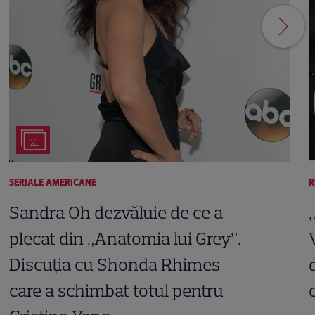
21
SERIALE AMERICANE
R
Sandra Oh dezvăluie de ce a
plecat din „Anatomia lui Grey”.
Discuția cu Shonda Rhimes
care a schimbat totul pentru