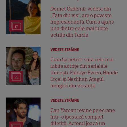
Demet Özdemir, vedeta din
„Fata din vis”, are o poveste
impresionantă. Cum a ajuns
12
una dintre cele mai iubite
actrițe din Turcia
VEDETE STRĂINE
Cum își petrec vara cele mai
iubite actrițe din serialele
turcești. Fahriye Evcen, Hande
32
Erçel și Neslihan Atagül,
imagini din vacanță
VEDETE STRĂINE
Can Yaman revine pe ecrane
într-o ipostază complet
diferită. Actorul joacă un