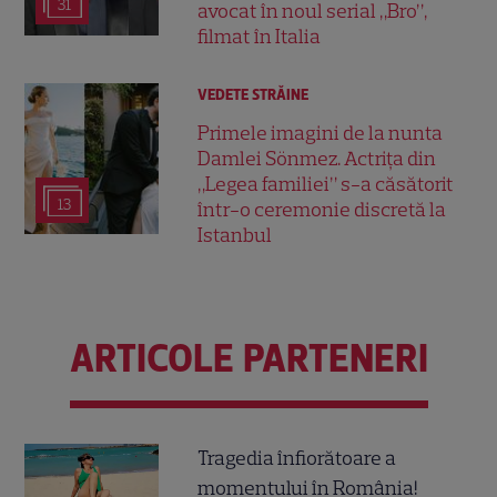
31
avocat în noul serial „Bro”,
filmat în Italia
VEDETE STRĂINE
Primele imagini de la nunta
Damlei Sönmez. Actrița din
„Legea familiei” s-a căsătorit
13
într-o ceremonie discretă la
Istanbul
ARTICOLE PARTENERI
Tragedia înfiorătoare a
momentului în România!