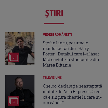
ŞTIRI
VEDETE ROMÂNEŞTI
Ștefan Iancu, pe urmele
marilor actori din „Harry
Potter”. Detaliul care l-a lăsat
21
fără cuvinte la studiourile din
Marea Britanie
TELEVIZIUNE
Cheloo, declarație neașteptată
înainte de Asia Express: „Cred
că e singura chestie la care m-
12
am gândit”