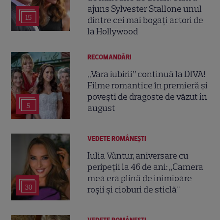
ajuns Sylvester Stallone unul
15
dintre cei mai bogați actori de
la Hollywood
RECOMANDĂRI
„Vara iubirii” continuă la DIVA!
Filme romantice în premieră și
povești de dragoste de văzut în
5
august
VEDETE ROMÂNEŞTI
Iulia Vântur, aniversare cu
peripeții la 46 de ani: „Camera
mea era plină de inimioare
30
roșii și cioburi de sticlă”