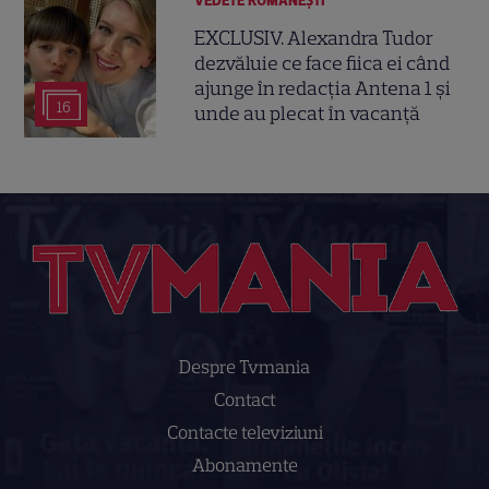
VEDETE ROMÂNEŞTI
EXCLUSIV. Alexandra Tudor
dezvăluie ce face fiica ei când
ajunge în redacția Antena 1 și
16
unde au plecat în vacanță
Despre Tvmania
Contact
Contacte televiziuni
Abonamente