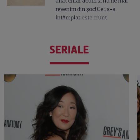
aflat chiar acum și nu ne mai
revenim din șoc! Ce i s-a
întâmplat este crunt
SERIALE