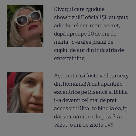
Divorțul care zguduie
showbizul! E oficial! Și-au spus
adio în cel mai mare secret,
după aproape 20 de ani de
mariaj! S-a ales praful de
cuplul de aur din industria de
entertaining
Așa arată azi fosta vedetă sexy
din România! A dat aparițiile
excentrice pe Biserică și Biblia
i-a devenit cel mai de preț
accesoriu! Uită-te bine la ea, îți
dai seama cine e în poză? Ai
văzut-o ani de zile la TV!!