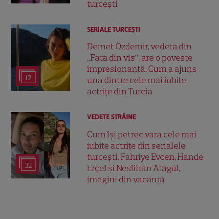
turcești
SERIALE TURCEŞTI
Demet Özdemir, vedeta din
„Fata din vis”, are o poveste
impresionantă. Cum a ajuns
12
una dintre cele mai iubite
actrițe din Turcia
VEDETE STRĂINE
Cum își petrec vara cele mai
iubite actrițe din serialele
turcești. Fahriye Evcen, Hande
32
Erçel și Neslihan Atagül,
imagini din vacanță