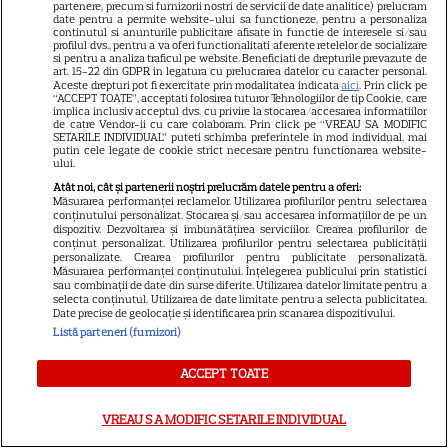
partenere, precum si furnizorii nostri de servicii de date analitice) prelucram
date pentru a permite website-ului sa functioneze, pentru a personaliza
continutul si anunturile publicitare afisate in functie de interesele si/sau
profilul dvs., pentru a va oferi functionalitati aferente retelelor de socializare
si pentru a analiza traficul pe website. Beneficiati de drepturile prevazute de
art. 15-22 din GDPR in legatura cu prelucrarea datelor cu caracter personal.
Aceste drepturi pot fi exercitate prin modalitatea indicata
aici
. Prin click pe
“ACCEPT TOATE”, acceptati folosirea tuturor Tehnologiilor de tip Cookie, care
implica inclusiv acceptul dvs. cu privire la stocarea/accesarea informatiilor
de catre Vendor-ii cu care colaboram. Prin click pe “VREAU SA MODIFIC
ALTE ARTICOLE
SETARILE INDIVIDUAL” puteti schimba preferintele in mod individual, mai
putin cele legate de cookie strict necesare pentru functionarea website-
INTERESANTE
ului.
Atât noi, cât și partenerii noștri prelucrăm datele pentru a oferi:
Măsurarea performanței reclamelor. Utilizarea profilurilor pentru selectarea
conținutului personalizat. Stocarea și/sau accesarea informațiilor de pe un
dispozitiv. Dezvoltarea și îmbunătățirea serviciilor. Crearea profilurilor de
conținut personalizat. Utilizarea profilurilor pentru selectarea publicității
personalizate. Crearea profilurilor pentru publicitate personalizată.
PRIME VIDEO
Măsurarea performanței conținutului. Înțelegerea publicului prin statistici
sau combinații de date din surse diferite. Utilizarea datelor limitate pentru a
Premierele Prime Video din
selecta conținutul. Utilizarea de date limitate pentru a selecta publicitatea.
Date precise de geolocație și identificarea prin scanarea dispozitivului.
august 2026: „Reacher”
Listă parteneri (furnizori)
sezonul 4, „Sterling Point” și
6
noi filme de neratat
ACCEPT TOATE
VREAU SA MODIFIC SETARILE INDIVIDUAL
DISNEY PLUS