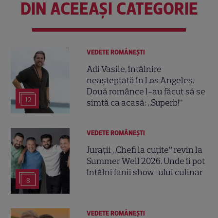
DIN ACEEAȘI CATEGORIE
VEDETE ROMÂNEŞTI
Adi Vasile, întâlnire
neașteptată în Los Angeles.
Două românce l-au făcut să se
12
simtă ca acasă: „Superb!”
VEDETE ROMÂNEŞTI
Jurații „Chefi la cuțite” revin la
Summer Well 2026. Unde îi pot
întâlni fanii show-ului culinar
8
VEDETE ROMÂNEŞTI