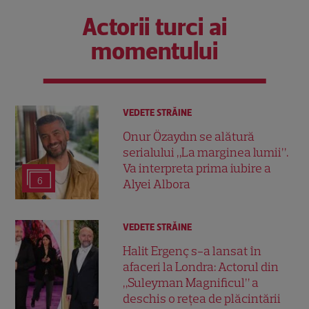
Actorii turci ai
momentului
VEDETE STRĂINE
Onur Özaydın se alătură
serialului „La marginea lumii”.
Va interpreta prima iubire a
6
Alyei Albora
VEDETE STRĂINE
Halit Ergenç s-a lansat în
afaceri la Londra: Actorul din
„Suleyman Magnificul” a
deschis o rețea de plăcintării