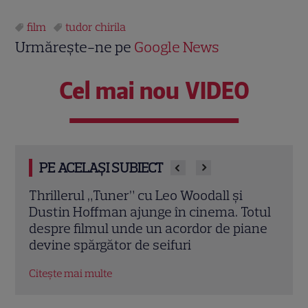
film
tudor chirila
Urmărește-ne pe
Google News
Cel mai nou VIDEO
PE ACELAȘI SUBIECT
„Misiune la limită” de Guy Ritchie: Totul
Tudor
otul
despre filmul cu Henry Cavill și Jake
la G
ane
Gyllenhaal
iubit
covo
Citește mai multe
Citeș