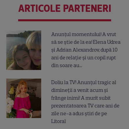
ARTICOLE PARTENERI
Anunțul momentului! A vrut
să se știe de la ea! Elena Udrea
și Adrian Alexandrov, după 10
ani de relație și un copil rupt
din soare au...
Doliu la TV! Anunțul tragic al
dimineții a venit acum și
frânge inimi! A murit subit
prezentatoarea TV care ani de
zile ne-a adus știri de pe
Litoral