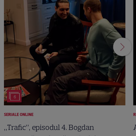
6
SERIALE ONLINE
R
„Trafic”, episodul 4. Bogdan