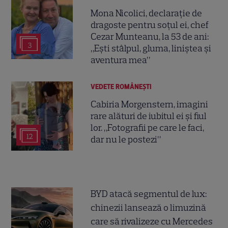
Mona Nicolici, declarație de
dragoste pentru soțul ei, chef
Cezar Munteanu, la 53 de ani:
3
„Ești stâlpul, gluma, liniștea și
aventura mea”
VEDETE ROMÂNEŞTI
Cabiria Morgenstern, imagini
rare alături de iubitul ei și fiul
lor. „Fotografii pe care le faci,
12
dar nu le postezi”
BYD atacă segmentul de lux:
chinezii lansează o limuzină
care să rivalizeze cu Mercedes