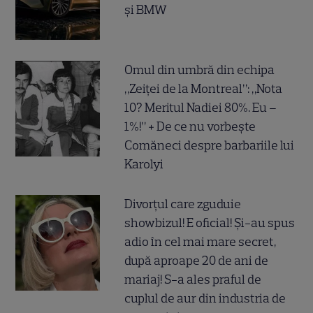
și BMW
Omul din umbră din echipa
„Zeiței de la Montreal”: „Nota
10? Meritul Nadiei 80%. Eu –
1%!” + De ce nu vorbește
Comăneci despre barbariile lui
Karolyi
Divorțul care zguduie
showbizul! E oficial! Și-au spus
adio în cel mai mare secret,
după aproape 20 de ani de
mariaj! S-a ales praful de
cuplul de aur din industria de