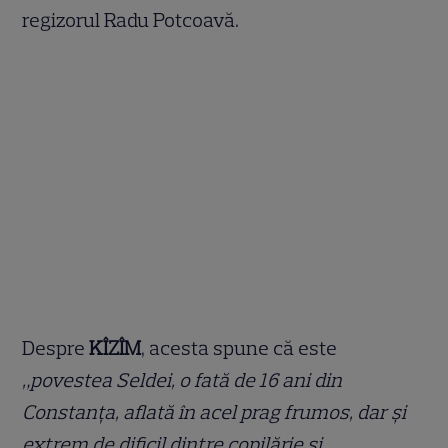
regizorul Radu Potcoavă.
Despre
KÎZÎM
, acesta spune că este
„povestea Seldei, o fată de 16 ani din
Constanța, aflată în acel prag frumos, dar și
extrem de dificil dintre copilărie și