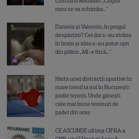
Cristiano Ronaldo: „Corpul
meu se va schimba...”
Daniela și Valentin, în pragul
despărțirii? Cei doi s-au strâns
în brațe și abia s-au putut opri
din plâns: „Mi-e frică...”
Harta unei distracții sportive în
mare trend la noi în București:
padle tennis. Unde găsești
cele mai bune terenuri de
padel din oraș
CE ASCUNDE ultima CIFRA a
CNP-ului? Dacă ai 3 sau 8