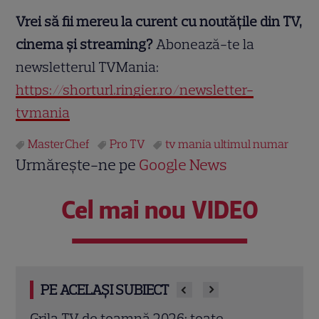
Vrei să fii mereu la curent cu noutățile din TV,
cinema și streaming?
Abonează-te la
newsletterul TVMania:
https://shorturl.ringier.ro/newsletter-
tvmania
MasterChef
Pro TV
tv mania ultimul numar
Urmărește-ne pe
Google News
Cel mai nou VIDEO
PE ACELAȘI SUBIECT
Schimbare majoră la „Vocea României”.
Mast