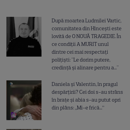
După moartea Ludmilei Vartic,
comunitatea din Hîncești este
lovită de O NOUĂ TRAGEDIE. În
ce condiții A MURIT unul
dintre cei mai respectați
polițiști: "Le dorim putere,
credință și alinare pentru a..."
Daniela și Valentin, în pragul
despărțirii? Cei doi s-au strâns
în brațe și abia s-au putut opri
din plâns: „Mi-e frică...”