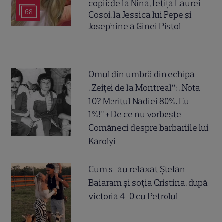
copii: de la Nina, fetița Laurei
68
Cosoi, la Jessica lui Pepe și
Josephine a Ginei Pistol
Omul din umbră din echipa
„Zeiței de la Montreal”: „Nota
10? Meritul Nadiei 80%. Eu –
1%!” + De ce nu vorbește
Comăneci despre barbariile lui
Karolyi
Cum s-au relaxat Ștefan
Baiaram și soția Cristina, după
victoria 4-0 cu Petrolul