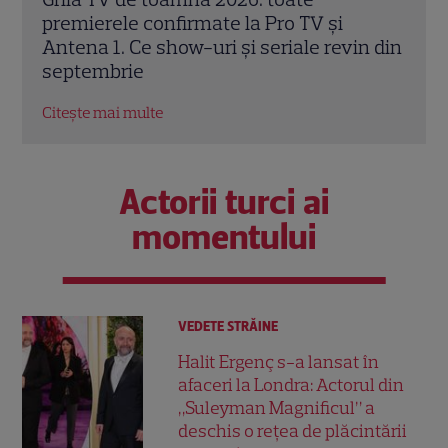
Sezonul 14 introduce Butonul „A doua
11. 
n din
șansă” și un avantaj pentru Pavel Bartoș
alt n
Citește mai multe
Citeș
Actorii turci ai
momentului
VEDETE STRĂINE
Halit Ergenç s-a lansat în
afaceri la Londra: Actorul din
„Suleyman Magnificul” a
deschis o rețea de plăcintării