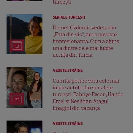
turcești
SERIALE TURCEŞTI
Demet Özdemir, vedeta din
„Fata din vis”, are o poveste
impresionantă. Cum a ajuns
12
una dintre cele mai iubite
actrițe din Turcia
VEDETE STRĂINE
Cum își petrec vara cele mai
iubite actrițe din serialele
turcești. Fahriye Evcen, Hande
32
Erçel și Neslihan Atagül,
imagini din vacanță
VEDETE STRĂINE