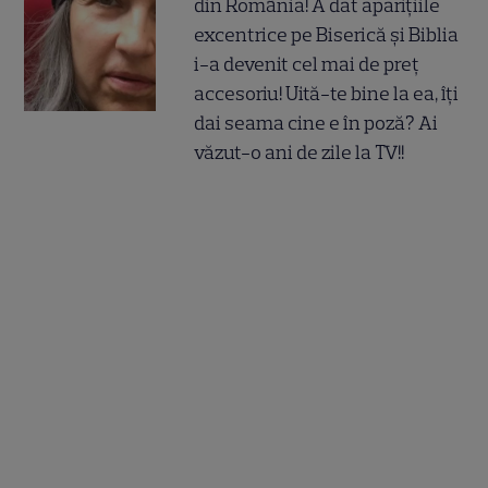
din România! A dat aparițiile
excentrice pe Biserică și Biblia
i-a devenit cel mai de preț
accesoriu! Uită-te bine la ea, îți
dai seama cine e în poză? Ai
văzut-o ani de zile la TV!!