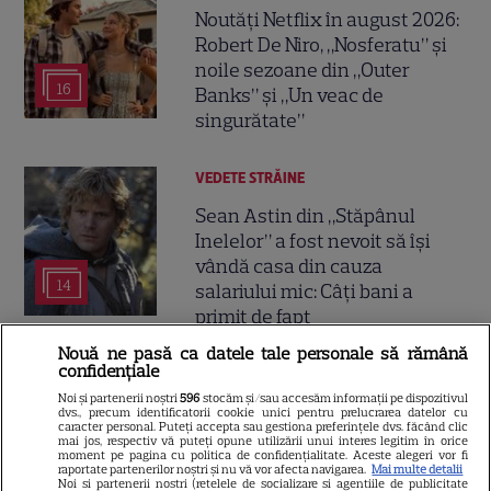
Noutăți Netflix în august 2026:
Robert De Niro, „Nosferatu” și
noile sezoane din „Outer
16
Banks” și „Un veac de
singurătate”
VEDETE STRĂINE
Sean Astin din „Stăpânul
Inelelor” a fost nevoit să își
vândă casa din cauza
14
salariului mic: Câți bani a
primit de fapt
Nouă ne pasă ca datele tale personale să rămână
confidențiale
VEDETE STRĂINE
Noi și partenerii noștri
596
stocăm și/sau accesăm informații pe dispozitivul
Elon Musk, atac la adresa
dvs., precum identificatorii cookie unici pentru prelucrarea datelor cu
caracter personal. Puteți accepta sau gestiona preferințele dvs. făcând clic
regizorului premiat cu Oscar
mai jos, respectiv vă puteți opune utilizării unui interes legitim în orice
moment pe pagina cu politica de confidențialitate. Aceste alegeri vor fi
care a realizat documentarul
raportate partenerilor noștri și nu vă vor afecta navigarea.
Mai multe detalii
14
Noi si partenerii nostri (retelele de socializare si agentiile de publicitate
despre viața sa. Filmul are 232