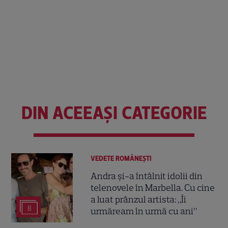
DIN ACEEAȘI CATEGORIE
VEDETE ROMÂNEŞTI
Andra și-a întâlnit idolii din
telenovele în Marbella. Cu cine
a luat prânzul artista: „Îi
8
urmăream în urmă cu ani”