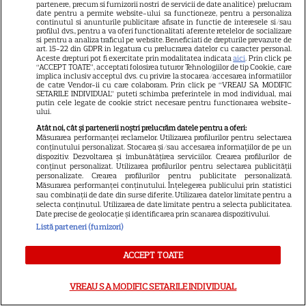
partenere, precum si furnizorii nostri de servicii de date analitice) prelucram
de minute
date pentru a permite website-ului sa functioneze, pentru a personaliza
continutul si anunturile publicitare afisate in functie de interesele si/sau
profilul dvs., pentru a va oferi functionalitati aferente retelelor de socializare
si pentru a analiza traficul pe website. Beneficiati de drepturile prevazute de
art. 15-22 din GDPR in legatura cu prelucrarea datelor cu caracter personal.
VEDETE STRĂINE
Aceste drepturi pot fi exercitate prin modalitatea indicata
aici
. Prin click pe
“ACCEPT TOATE”, acceptati folosirea tuturor Tehnologiilor de tip Cookie, care
Marvel are un nou Black
implica inclusiv acceptul dvs. cu privire la stocarea/accesarea informatiilor
de catre Vendor-ii cu care colaboram. Prin click pe “VREAU SA MODIFIC
Panther. David Jonsson preia
SETARILE INDIVIDUAL” puteti schimba preferintele in mod individual, mai
putin cele legate de cookie strict necesare pentru functionarea website-
moștenirea lui Chadwick
ului.
3
Boseman
Atât noi, cât și partenerii noștri prelucrăm datele pentru a oferi:
Măsurarea performanței reclamelor. Utilizarea profilurilor pentru selectarea
conținutului personalizat. Stocarea și/sau accesarea informațiilor de pe un
dispozitiv. Dezvoltarea și îmbunătățirea serviciilor. Crearea profilurilor de
VEDETE STRĂINE
conținut personalizat. Utilizarea profilurilor pentru selectarea publicității
personalizate. Crearea profilurilor pentru publicitate personalizată.
Ryan Gosling este noul Ghost
Măsurarea performanței conținutului. Înțelegerea publicului prin statistici
sau combinații de date din surse diferite. Utilizarea datelor limitate pentru a
Rider din Universul Marvel.
selecta conținutul. Utilizarea de date limitate pentru a selecta publicitatea.
Date precise de geolocație și identificarea prin scanarea dispozitivului.
Anunțul făcut la Comic-Con i-
Listă parteneri (furnizori)
7
a entuziasmat pe fani
ACCEPT TOATE
DISNEY PLUS
VREAU SA MODIFIC SETARILE INDIVIDUAL
„Diavolul se îmbracă de la