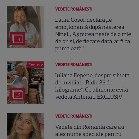
VEDETE ROMÂNEŞTI
Laura Cosoi, declarație
emoționantă după nașterea
Ninei. „Aș putea naște de o mie
14
de ori și, de fiecare dată, ar fi ca
prima oară”
VEDETE ROMÂNEŞTI
Exclusiv
Iuliana Pepene, despre silueta
de invidiat: „Ridic 85 de
kilograme”. Ce alimente evită
16
vedeta Antena 1. EXCLUSIV
VEDETE ROMÂNEŞTI
Vedete din România care au
ales nume speciale pentru