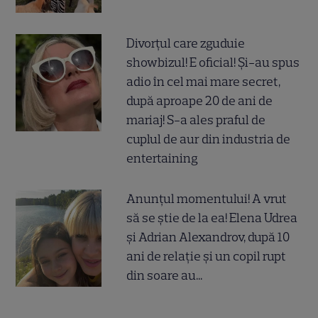
Divorțul care zguduie
showbizul! E oficial! Și-au spus
adio în cel mai mare secret,
după aproape 20 de ani de
mariaj! S-a ales praful de
cuplul de aur din industria de
entertaining
Anunțul momentului! A vrut
să se știe de la ea! Elena Udrea
și Adrian Alexandrov, după 10
ani de relație și un copil rupt
din soare au...