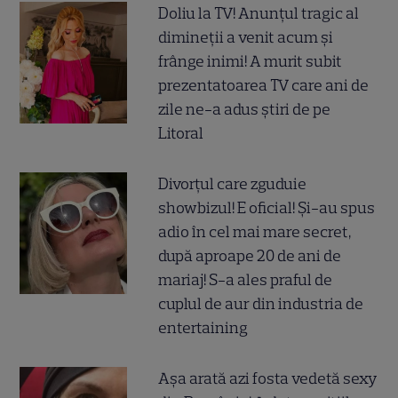
Doliu la TV! Anunțul tragic al
dimineții a venit acum și
frânge inimi! A murit subit
prezentatoarea TV care ani de
zile ne-a adus știri de pe
Litoral
Divorțul care zguduie
showbizul! E oficial! Și-au spus
adio în cel mai mare secret,
după aproape 20 de ani de
mariaj! S-a ales praful de
cuplul de aur din industria de
entertaining
Așa arată azi fosta vedetă sexy