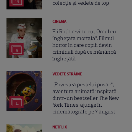
15
colecție și vedete de top
CINEMA
Eli Roth revine cu „Omul cu
înghețata mortală”. Filmul
horror în care copiii devin
5
criminali după ce mănâncă
înghețată
VEDETE STRĂINE
„Povestea peștelui posac”,
aventura animată inspirată
dintr-un bestseller The New
11
York Times, ajunge în
cinematografe pe 7 august
NETFLIX