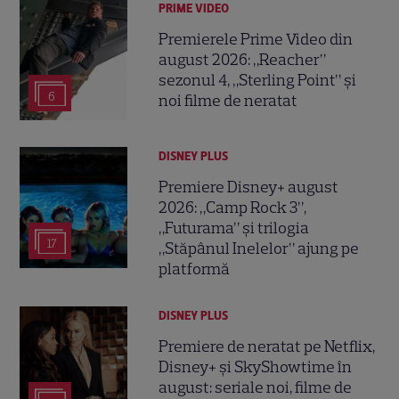
PRIME VIDEO
Premierele Prime Video din
august 2026: „Reacher”
sezonul 4, „Sterling Point” și
6
noi filme de neratat
DISNEY PLUS
Premiere Disney+ august
2026: „Camp Rock 3”,
„Futurama” și trilogia
17
„Stăpânul Inelelor” ajung pe
platformă
DISNEY PLUS
Premiere de neratat pe Netflix,
Disney+ și SkyShowtime în
august: seriale noi, filme de