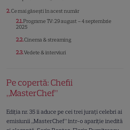
2
Ce mai găsești în acest număr
2.1
Programe TV: 29 august – 4 septembrie
2025
2.2
Cinema & streaming
2.3
Vedete & interviuri
Pe copertă: Chefii
„MasterChef”
Ediția nr. 35 îi aduce pe cei trei jurați celebri ai
emisiunii „MasterChef” într-o apariție inedită