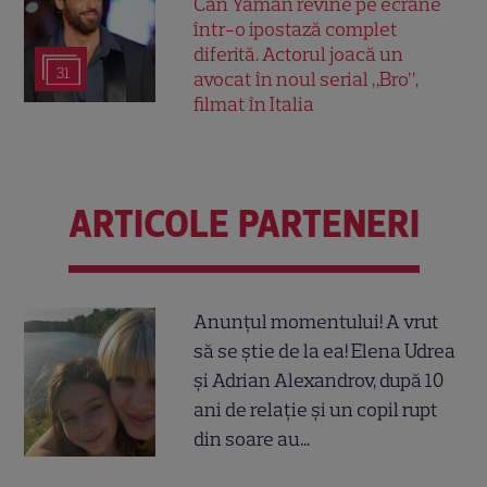
Can Yaman revine pe ecrane
într-o ipostază complet
diferită. Actorul joacă un
31
avocat în noul serial „Bro”,
filmat în Italia
ARTICOLE PARTENERI
Anunțul momentului! A vrut
să se știe de la ea! Elena Udrea
și Adrian Alexandrov, după 10
ani de relație și un copil rupt
din soare au...