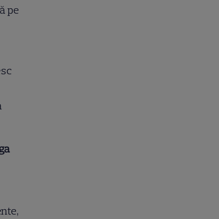
ă pe
esc
a
ga
nte,