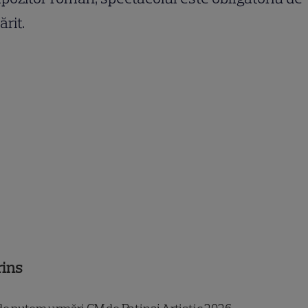
rit.
rins