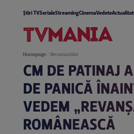
Știri TV
Seriale
Streaming
Cinema
Vedete
Actualita
Homepage
/
Recomandări
CM DE PATINAJ A
DE PANICĂ ÎNAI
VEDEM „REVANȘA
ROMÂNEASCĂ