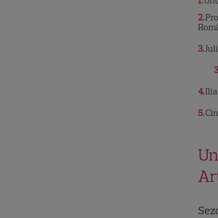
1
Und
2
Pro
Româ
3
Jul
3
4
Ili
5
Cin
Un
Ar
Sezo