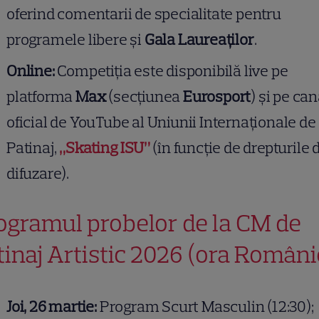
oferind comentarii de specialitate pentru
programele libere și
Gala Laureaților
.
Online:
Competiția este disponibilă live pe
platforma
Max
(secțiunea
Eurosport
) și pe can
oficial de YouTube al Uniunii Internaționale de
Patinaj,
„Skating ISU”
(în funcție de drepturile 
difuzare).
ogramul probelor de la CM de
tinaj Artistic 2026 (ora Români
Joi, 26 martie:
Program Scurt Masculin (12:30);