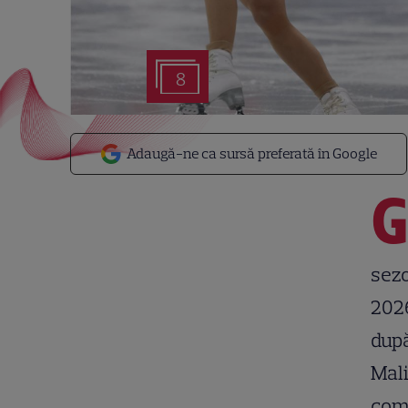
8
Adaugă-ne ca sursă preferată în Google
sezo
2026
după
Mali
comp