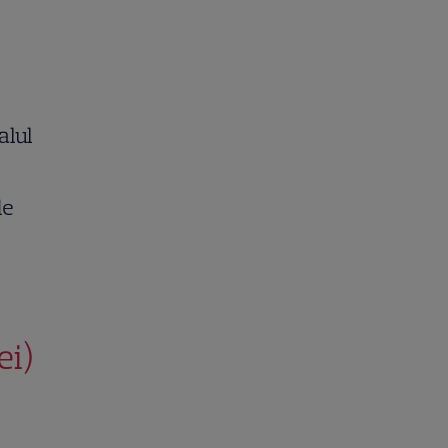
alul
de
ei)