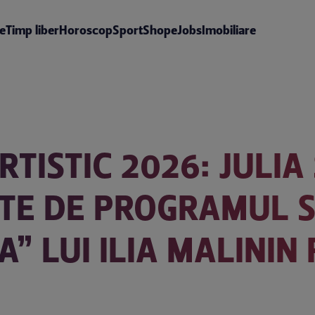
te
Timp liber
Horoscop
Sport
Shop
eJobs
Imobiliare
RTISTIC 2026: JULIA
NTE DE PROGRAMUL 
” LUI ILIA MALININ