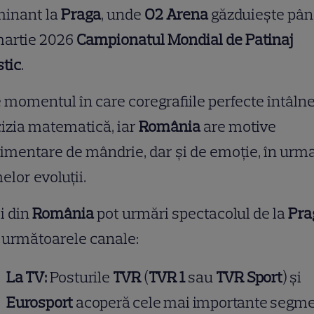
minant la
Praga
, unde
O2 Arena
găzduiește pân
martie 2026
Campionatul Mondial de Patinaj
stic
.
 momentul în care coregrafiile perfecte întâln
izia matematică, iar
România
are motive
imentare de mândrie, dar și de emoție, în urm
elor evoluții.
i din
România
pot urmări spectacolul de la
Pra
 următoarele canale:
La TV:
Posturile
TVR
(
TVR 1
sau
TVR Sport
) și
Eurosport
acoperă cele mai importante segme