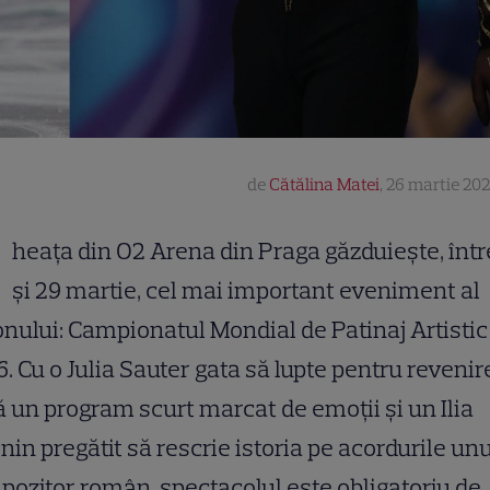
de
Cătălina Matei
,
26 martie 202
G
heața din O2 Arena din Praga găzduiește, într
și 29 martie, cel mai important eveniment al
nului: Campionatul Mondial de Patinaj Artistic
. Cu o Julia Sauter gata să lupte pentru revenir
 un program scurt marcat de emoții și un Ilia
nin pregătit să rescrie istoria pe acordurile unu
ozitor român, spectacolul este obligatoriu de