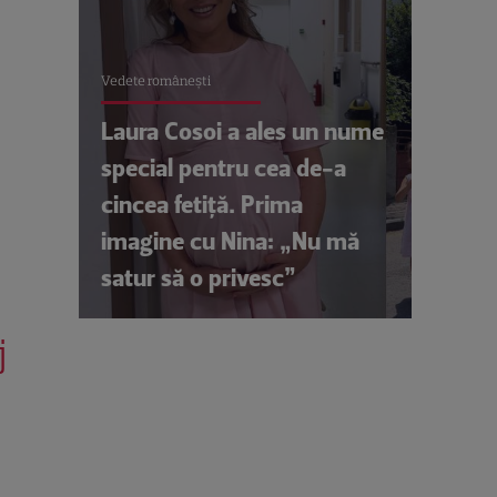
Vedete româneşti
Laura Cosoi a ales un nume
special pentru cea de-a
cincea fetiță. Prima
imagine cu Nina: „Nu mă
satur să o privesc”
j