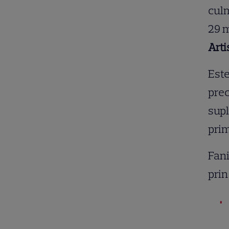
cul
29 
Arti
Este
prec
supl
prim
Fani
prin