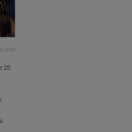
6, 10:59
e 25
e
i