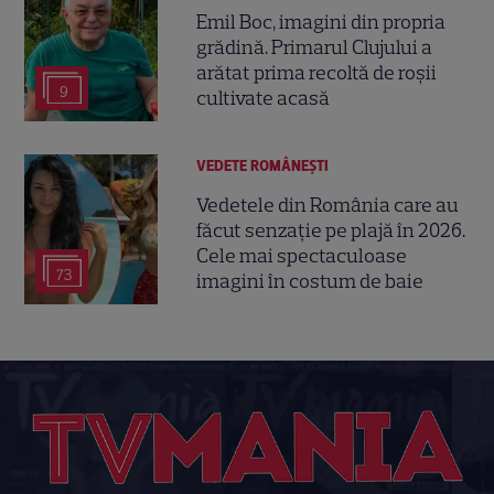
Emil Boc, imagini din propria
grădină. Primarul Clujului a
arătat prima recoltă de roșii
9
cultivate acasă
VEDETE ROMÂNEŞTI
Vedetele din România care au
făcut senzație pe plajă în 2026.
Cele mai spectaculoase
73
imagini în costum de baie