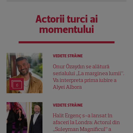
Actorii turci ai
momentului
VEDETE STRĂINE
Onur Özaydın se alătură
serialului „La marginea lumii”.
Va interpreta prima iubire a
6
Alyei Albora
VEDETE STRĂINE
Halit Ergenç s-a lansat în
afaceri la Londra: Actorul din
„Suleyman Magnificul” a