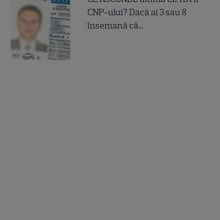
CNP-ului? Dacă ai 3 sau 8
însemană că...