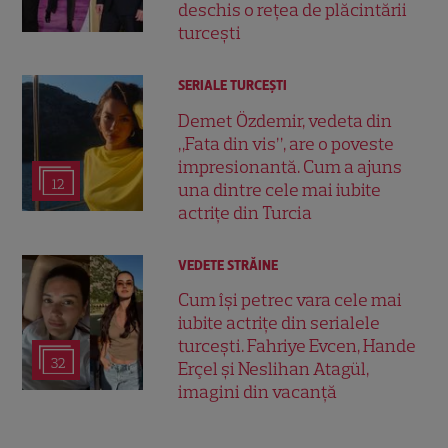
deschis o rețea de plăcintării
turcești
SERIALE TURCEŞTI
Demet Özdemir, vedeta din
„Fata din vis”, are o poveste
impresionantă. Cum a ajuns
12
una dintre cele mai iubite
actrițe din Turcia
VEDETE STRĂINE
Cum își petrec vara cele mai
iubite actrițe din serialele
turcești. Fahriye Evcen, Hande
32
Erçel și Neslihan Atagül,
imagini din vacanță