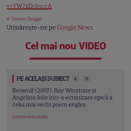
v=YW7gDckvccA
Steven Seagal
Urmărește-ne pe
Google News
Cel mai nou VIDEO
PE ACELAȘI SUBIECT
nstone și
Jack Ryan: Agentul din umbră (20
ranizare epică a
Chris Pine și Kevin Costner, într
nglez
contra cronometru pentru salva
economiei americane
Citește mai multe