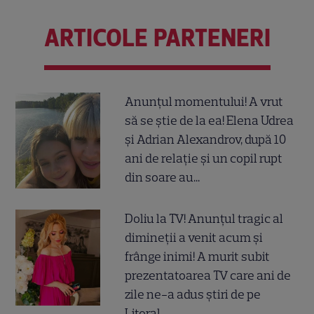
ARTICOLE PARTENERI
Anunțul momentului! A vrut
să se știe de la ea! Elena Udrea
și Adrian Alexandrov, după 10
ani de relație și un copil rupt
din soare au...
Doliu la TV! Anunțul tragic al
dimineții a venit acum și
frânge inimi! A murit subit
prezentatoarea TV care ani de
zile ne-a adus știri de pe
Litoral