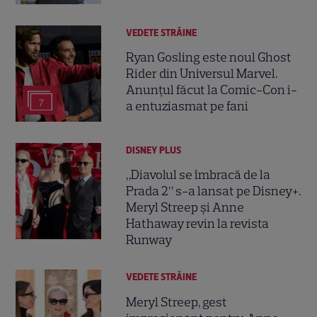
VEDETE STRĂINE
Ryan Gosling este noul Ghost
Rider din Universul Marvel.
Anunțul făcut la Comic-Con i-
7
a entuziasmat pe fani
DISNEY PLUS
„Diavolul se îmbracă de la
Prada 2” s-a lansat pe Disney+.
Meryl Streep și Anne
Hathaway revin la revista
Runway
VEDETE STRĂINE
Meryl Streep, gest