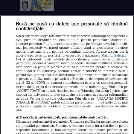
Nouă ne pasă ca datele tale personale să rămână
Libertatea
confidențiale
Libertatea pentru femei
Noi și partenerii noștri
596
stocăm și/sau accesăm informații pe dispozitivul
dvs., precum identificatorii cookie unici pentru prelucrarea datelor cu
GSP
caracter personal. Puteți accepta sau gestiona preferințele dvs. făcând clic
mai jos, respectiv vă puteți opune utilizării unui interes legitim în orice
Știri mondene
moment pe pagina cu politica de confidențialitate. Aceste alegeri vor fi
raportate partenerilor noștri și nu vă vor afecta navigarea.
Mai multe detalii
Noi si partenerii nostri (retelele de socializare si agentiile de publicitate
Avantaje
partenere, precum si furnizorii nostri de servicii de date analitice) prelucram
date pentru a permite website-ului sa functioneze, pentru a personaliza
Elle
continutul si anunturile publicitare afisate in functie de interesele si/sau
profilul dvs., pentru a va oferi functionalitati aferente retelelor de socializare
Unica
si pentru a analiza traficul pe website. Beneficiati de drepturile prevazute de
art. 15-22 din GDPR in legatura cu prelucrarea datelor cu caracter personal.
Retete practice
Aceste drepturi pot fi exercitate prin modalitatea indicata
aici
. Prin click pe
“ACCEPT TOATE”, acceptati folosirea tuturor Tehnologiilor de tip Cookie, care
implica inclusiv acceptul dvs. cu privire la stocarea/accesarea informatiilor
de catre Vendor-ii cu care colaboram. Prin click pe “VREAU SA MODIFIC
SETARILE INDIVIDUAL” puteti schimba preferintele in mod individual, mai
URMĂREȘTE-NE PE
putin cele legate de cookie strict necesare pentru functionarea website-
ului.
Atât noi, cât și partenerii noștri prelucrăm datele pentru a oferi:
Măsurarea performanței reclamelor. Utilizarea profilurilor pentru selectarea
conținutului personalizat. Stocarea și/sau accesarea informațiilor de pe un
dispozitiv. Dezvoltarea și îmbunătățirea serviciilor. Crearea profilurilor de
conținut personalizat. Utilizarea profilurilor pentru selectarea publicității