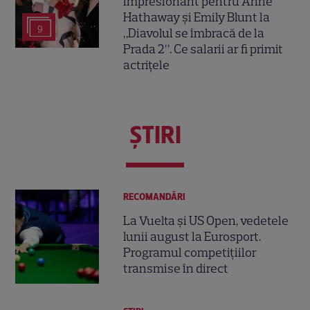
impresionant pentru Anne
Hathaway și Emily Blunt la
9
„Diavolul se îmbracă de la
Prada 2”. Ce salarii ar fi primit
actrițele
ŞTIRI
RECOMANDĂRI
La Vuelta și US Open, vedetele
lunii august la Eurosport.
Programul competițiilor
transmise în direct