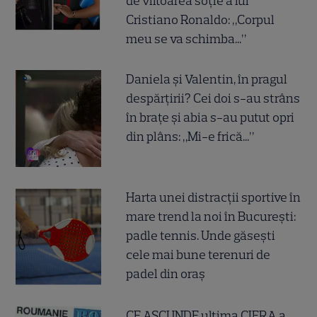
de viitoarea soție a lui
Cristiano Ronaldo: „Corpul
meu se va schimba...”
Daniela și Valentin, în pragul
despărțirii? Cei doi s-au strâns
în brațe și abia s-au putut opri
din plâns: „Mi-e frică...”
Harta unei distracții sportive în
mare trend la noi în București:
padle tennis. Unde găsești
cele mai bune terenuri de
padel din oraș
CE ASCUNDE ultima CIFRA a