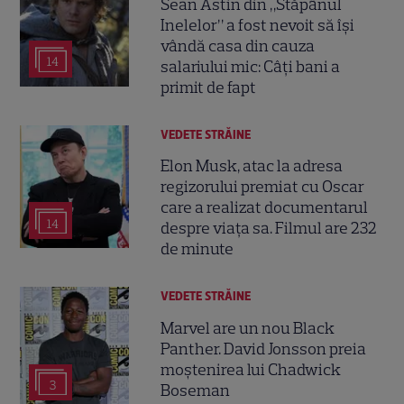
Sean Astin din „Stăpânul
Inelelor” a fost nevoit să își
vândă casa din cauza
14
salariului mic: Câți bani a
primit de fapt
VEDETE STRĂINE
Elon Musk, atac la adresa
regizorului premiat cu Oscar
care a realizat documentarul
14
despre viața sa. Filmul are 232
de minute
VEDETE STRĂINE
Marvel are un nou Black
Panther. David Jonsson preia
moștenirea lui Chadwick
3
Boseman