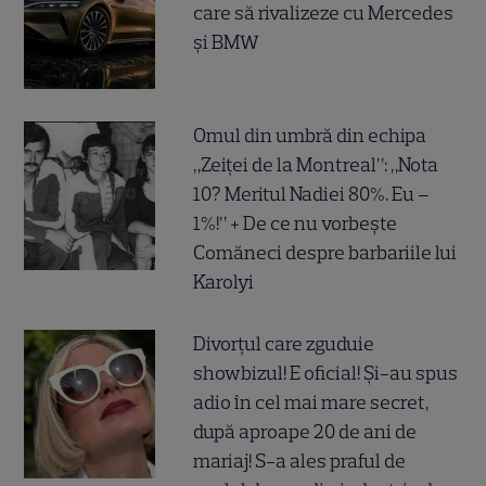
care să rivalizeze cu Mercedes
și BMW
Omul din umbră din echipa
„Zeiței de la Montreal”: „Nota
10? Meritul Nadiei 80%. Eu –
1%!” + De ce nu vorbește
Comăneci despre barbariile lui
Karolyi
Divorțul care zguduie
showbizul! E oficial! Și-au spus
adio în cel mai mare secret,
după aproape 20 de ani de
mariaj! S-a ales praful de