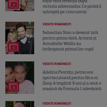
roșie vrea revanșa după
4
victoria adversarilor. Ce probă îi
așteaptă pe concurenți
VEDETE ROMÂNEŞTI
Sebastian Stan a devenit tată
pentru prima dată. Actorul și
Annabelle Wallis au
6
întâmpinat primul lor copil
VEDETE ROMÂNEŞTI
Adelina Pestrițu, petrecere
spectaculoasă pentru fiica ei,
Zeny. A împlinit 8 ani și a avut o
21
mașină de Formula 1 adevărată
VEDETE ROMÂNEŞTI