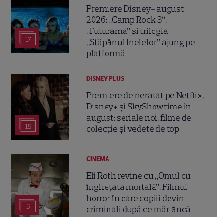
Premiere Disney+ august
2026: „Camp Rock 3”,
„Futurama” și trilogia
17
„Stăpânul Inelelor” ajung pe
platformă
DISNEY PLUS
Premiere de neratat pe Netflix,
Disney+ și SkyShowtime în
august: seriale noi, filme de
15
colecție și vedete de top
CINEMA
Eli Roth revine cu „Omul cu
înghețata mortală”. Filmul
horror în care copiii devin
5
criminali după ce mănâncă