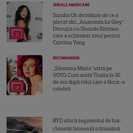
SERIALE AMERICANE
Sandra Oh dezvăluie de ce a
plecat din „Anatomia lui Grey”.
Discuția cu Shonda Rhimes
21
care a schimbat totul pentru
Cristina Yang
RECOMANDĂRI
„Sărmana Maria” intră pe
VOYO. Cum arată Thalía la 30
de ani după rolul care a făcut-o
18
celebră
BYD atacă segmentul de lux:
chinezii lansează o limuzină