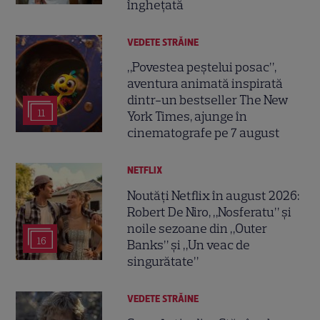
înghețată
VEDETE STRĂINE
„Povestea peștelui posac”,
aventura animată inspirată
dintr-un bestseller The New
11
York Times, ajunge în
cinematografe pe 7 august
NETFLIX
Noutăți Netflix în august 2026:
Robert De Niro, „Nosferatu” și
noile sezoane din „Outer
16
Banks” și „Un veac de
singurătate”
VEDETE STRĂINE