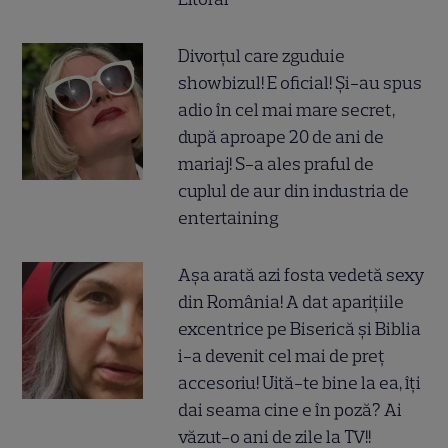
Divorțul care zguduie
showbizul! E oficial! Și-au spus
adio în cel mai mare secret,
după aproape 20 de ani de
mariaj! S-a ales praful de
cuplul de aur din industria de
entertaining
Așa arată azi fosta vedetă sexy
din România! A dat aparițiile
excentrice pe Biserică și Biblia
i-a devenit cel mai de preț
accesoriu! Uită-te bine la ea, îți
dai seama cine e în poză? Ai
văzut-o ani de zile la TV!!