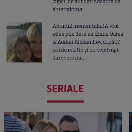
cuplul de aur din industria de
entertaining
Anunțul momentului! A vrut
să se știe de la ea! Elena Udrea
și Adrian Alexandrov, după 10
ani de relație și un copil rupt
din soare au...
SERIALE