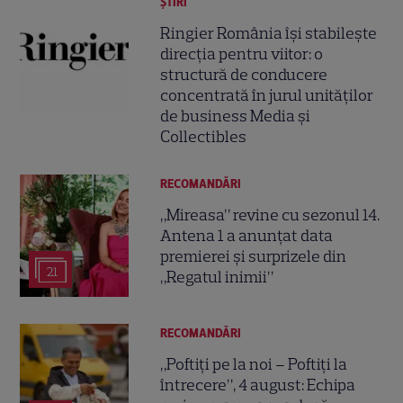
ȘTIRI
Ringier România își stabilește
direcția pentru viitor: o
structură de conducere
concentrată în jurul unităților
de business Media și
Collectibles
RECOMANDĂRI
„Mireasa” revine cu sezonul 14.
Antena 1 a anunțat data
premierei și surprizele din
21
„Regatul inimii”
RECOMANDĂRI
„Poftiți pe la noi – Poftiți la
întrecere”, 4 august: Echipa