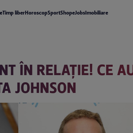
te
Timp liber
Horoscop
Sport
Shop
eJobs
Imobiliare
T ÎN RELAȚIE! CE A
TA JOHNSON