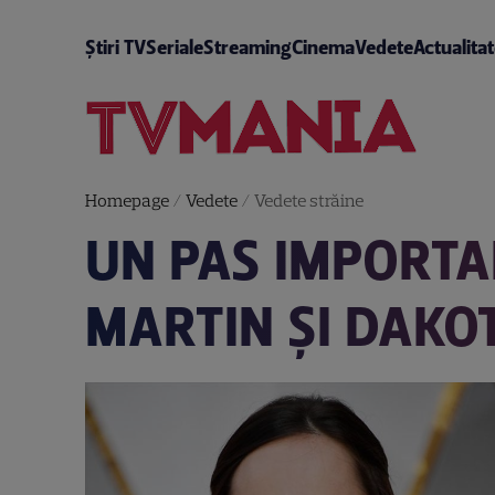
Știri TV
Seriale
Streaming
Cinema
Vedete
Actualita
Homepage
/
Vedete
/
Vedete străine
UN PAS IMPORTAN
MARTIN ȘI DAKO