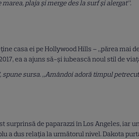
 marea, plaja și merge des la surf și alergat”.
eține casa ei pe Hollywood Hills – „părea mai d
2017, ea a ajuns să-și iubească noul stil de viaț
”, spune sursa. „Amândoi adoră timpul petrecut î
t surprinsă de paparazzi în Los Angeles, iar un 
uplu a dus relația la următorul nivel. Dakota pu