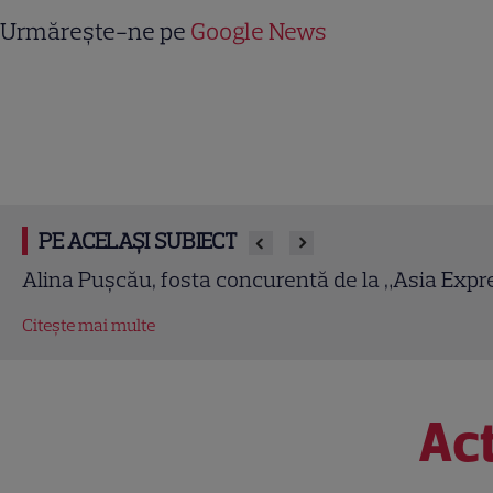
Urmărește-ne pe
Google News
PE ACELAȘI SUBIECT
Carmen Tănase a reaprins nostalgia pentru „Inimă
Citește mai multe
Act