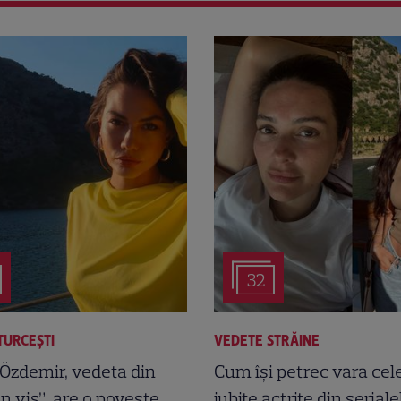
32
TURCEŞTI
VEDETE STRĂINE
Özdemir, vedeta din
Cum își petrec vara cel
in vis”, are o poveste
iubite actrițe din seriale