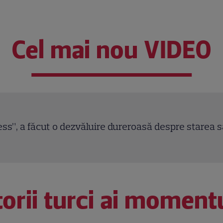
Cel mai nou VIDEO
 de țigan”. Imaginea cu Flăcărica i-a făcut pe fani
orii turci ai moment