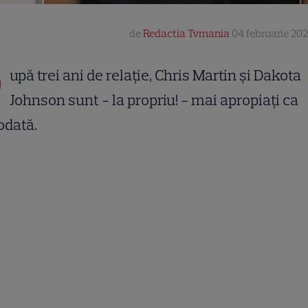
de
Redactia Tvmania
04 februarie 202
D
upă trei ani de relație, Chris Martin și Dakota
Johnson sunt - la propriu! - mai apropiați ca
odată.