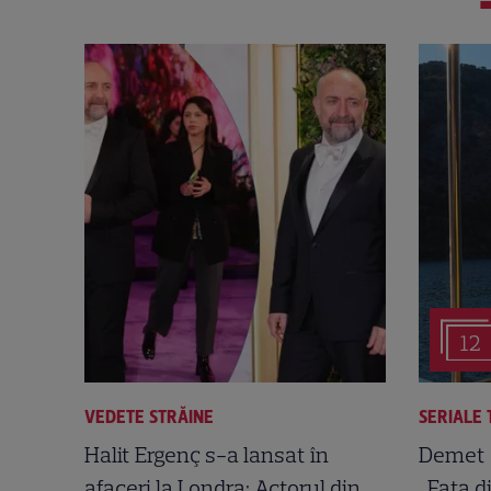
12
VEDETE STRĂINE
SERIALE 
Halit Ergenç s-a lansat în
Demet 
afaceri la Londra: Actorul din
„Fata d