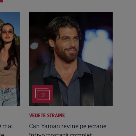
31
VEDETE STRĂINE
e mai
Can Yaman revine pe ecrane
le
într-o ipostază complet