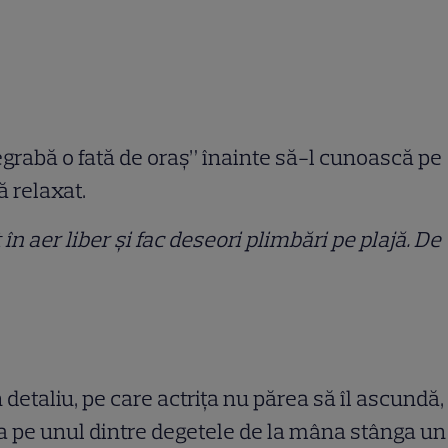
egrabă o fată de oraș” înainte să-l cunoască pe
ă relaxat.
n aer liber și fac deseori plimbări pe plajă. De
detaliu, pe care actrița nu părea să îl ascundă,
rta pe unul dintre degetele de la mâna stânga un