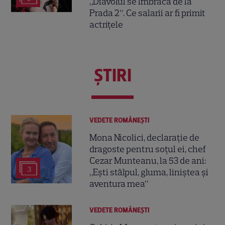
„Diavolul se îmbracă de la
Prada 2”. Ce salarii ar fi primit
actrițele
ŞTIRI
VEDETE ROMÂNEŞTI
Mona Nicolici, declarație de
dragoste pentru soțul ei, chef
Cezar Munteanu, la 53 de ani:
3
„Ești stâlpul, gluma, liniștea și
aventura mea”
VEDETE ROMÂNEŞTI