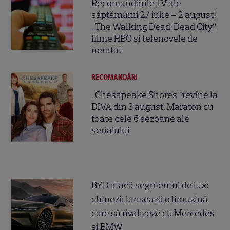
Recomandările TV ale
săptămânii 27 iulie – 2 august!
„The Walking Dead: Dead City”,
filme HBO și telenovele de
neratat
RECOMANDĂRI
„Chesapeake Shores” revine la
DIVA din 3 august. Maraton cu
toate cele 6 sezoane ale
serialului
BYD atacă segmentul de lux:
chinezii lansează o limuzină
care să rivalizeze cu Mercedes
și BMW