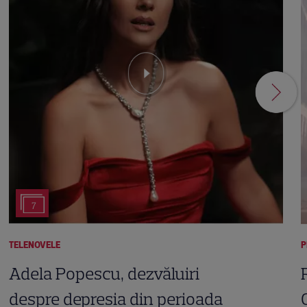
7
TELENOVELE
P
Adela Popescu, dezvăluiri
despre depresia din perioada