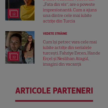
„Fata din vis”, are o poveste
impresionantă. Cum a ajuns
12
una dintre cele mai iubite
actrițe din Turcia
VEDETE STRĂINE
Cum își petrec vara cele mai
iubite actrițe din serialele
turcești. Fahriye Evcen, Hande
32
Erçel și Neslihan Atagül,
imagini din vacanță
ARTICOLE PARTENERI