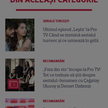
SERIALE TURCEŞTI
Ultimul episod „Leyla” la Pro
TV. Când se termină serialul
turcesc și ce urmează în grilă
RECOMANDĂRI
„Fata din vis” începe la Pro TV!
Tot ce trebuie să știi despre
serialul-fenomen cu Çağatay
7
Ulusoy și Demet Özdemir
RECOMANDĂRI