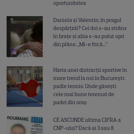
oportunitatea
Daniela și Valentin, în pragul
despărțirii? Cei doi s-au strâns
în brațe și abia s-au putut opri
din plâns: „Mi-e frică...”
Harta unei distracții sportive în
mare trend la noi în București:
padle tennis. Unde găsești
cele mai bune terenuri de
padel din oraș
CE ASCUNDE ultima CIFRA a
CNP-ului? Dacă ai 3 sau 8