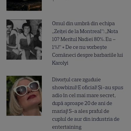
Omul din umbră din echipa
„Zeiței de la Montreal”: „Nota
10? Meritul Nadiei 80%. Eu –
1%!” + De ce nu vorbește
Comăneci despre barbariile lui
Karolyi
Divorțul care zguduie
showbizul! E oficial! Și-au spus
adio în cel mai mare secret,
după aproape 20 de ani de
mariaj! S-a ales praful de
cuplul de aur din industria de
entertaining