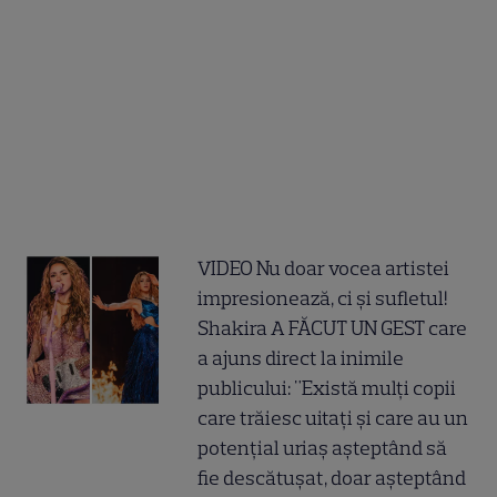
VIDEO Nu doar vocea artistei
impresionează, ci și sufletul!
Shakira A FĂCUT UN GEST care
a ajuns direct la inimile
publicului: "Există mulți copii
care trăiesc uitați și care au un
potențial uriaș așteptând să
fie descătușat, doar așteptând