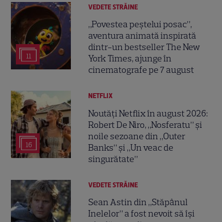
VEDETE STRĂINE
„Povestea peștelui posac”,
aventura animată inspirată
dintr-un bestseller The New
11
York Times, ajunge în
cinematografe pe 7 august
NETFLIX
Noutăți Netflix în august 2026:
Robert De Niro, „Nosferatu” și
noile sezoane din „Outer
16
Banks” și „Un veac de
singurătate”
VEDETE STRĂINE
Sean Astin din „Stăpânul
Inelelor” a fost nevoit să își