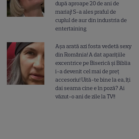
după aproape 20 de ani de
mariaj! S-a ales praful de
cuplul de aur din industria de
entertaining
Așa arată azi fosta vedetă sexy
din România! A dat aparițiile
excentrice pe Biserică și Biblia
i-a devenit cel mai de preț
accesoriu! Uită-te bine la ea, îți
dai seama cine e în poză? Ai
văzut-o ani de zile la TV!!