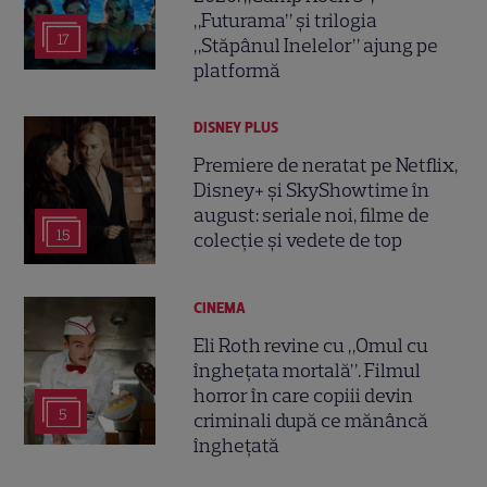
„Futurama” și trilogia
17
„Stăpânul Inelelor” ajung pe
platformă
DISNEY PLUS
Premiere de neratat pe Netflix,
Disney+ și SkyShowtime în
august: seriale noi, filme de
15
colecție și vedete de top
CINEMA
Eli Roth revine cu „Omul cu
înghețata mortală”. Filmul
horror în care copiii devin
5
criminali după ce mănâncă
înghețată