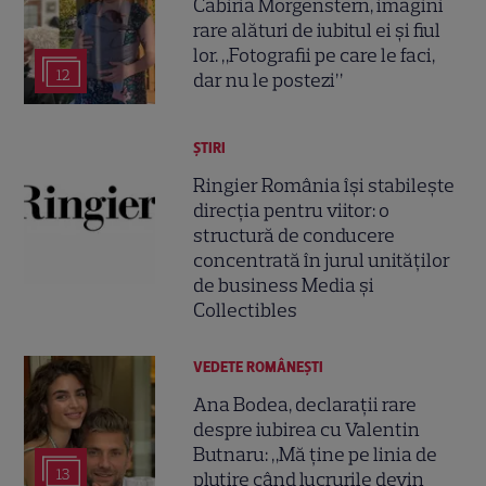
Cabiria Morgenstern, imagini
rare alături de iubitul ei și fiul
lor. „Fotografii pe care le faci,
12
dar nu le postezi”
ȘTIRI
Ringier România își stabilește
direcția pentru viitor: o
structură de conducere
concentrată în jurul unităților
de business Media și
Collectibles
VEDETE ROMÂNEŞTI
Ana Bodea, declarații rare
despre iubirea cu Valentin
Butnaru: „Mă ține pe linia de
13
plutire când lucrurile devin