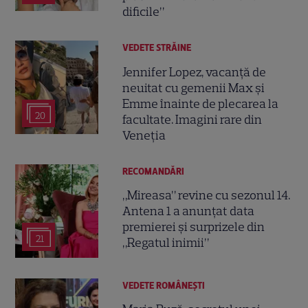
dificile”
VEDETE STRĂINE
Jennifer Lopez, vacanță de
neuitat cu gemenii Max și
Emme înainte de plecarea la
20
facultate. Imagini rare din
Veneția
RECOMANDĂRI
„Mireasa” revine cu sezonul 14.
Antena 1 a anunțat data
premierei și surprizele din
21
„Regatul inimii”
VEDETE ROMÂNEŞTI