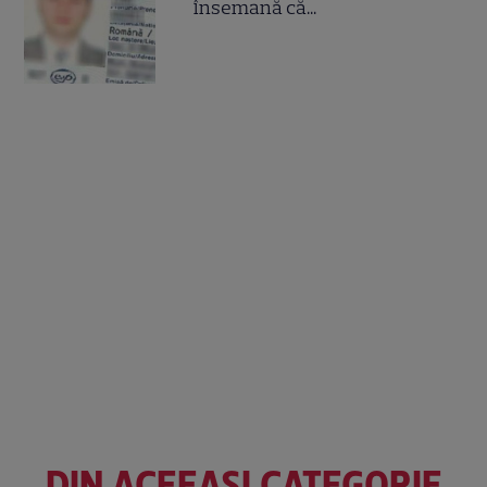
însemană că...
DIN ACEEAȘI CATEGORIE