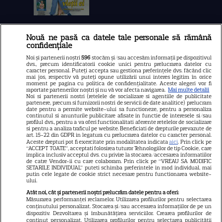
Nouă ne pasă ca datele tale personale să rămână
Libertatea
confidențiale
Libertatea pentru femei
Noi și partenerii noștri
596
stocăm și/sau accesăm informații pe dispozitivul
dvs., precum identificatorii cookie unici pentru prelucrarea datelor cu
GSP
caracter personal. Puteți accepta sau gestiona preferințele dvs. făcând clic
mai jos, respectiv vă puteți opune utilizării unui interes legitim în orice
Știri mondene
moment pe pagina cu politica de confidențialitate. Aceste alegeri vor fi
raportate partenerilor noștri și nu vă vor afecta navigarea.
Mai multe detalii
Noi si partenerii nostri (retelele de socializare si agentiile de publicitate
Avantaje
partenere, precum si furnizorii nostri de servicii de date analitice) prelucram
date pentru a permite website-ului sa functioneze, pentru a personaliza
Elle
continutul si anunturile publicitare afisate in functie de interesele si/sau
profilul dvs., pentru a va oferi functionalitati aferente retelelor de socializare
Unica
si pentru a analiza traficul pe website. Beneficiati de drepturile prevazute de
art. 15-22 din GDPR in legatura cu prelucrarea datelor cu caracter personal.
Retete practice
Aceste drepturi pot fi exercitate prin modalitatea indicata
aici
. Prin click pe
“ACCEPT TOATE”, acceptati folosirea tuturor Tehnologiilor de tip Cookie, care
implica inclusiv acceptul dvs. cu privire la stocarea/accesarea informatiilor
de catre Vendor-ii cu care colaboram. Prin click pe “VREAU SA MODIFIC
SETARILE INDIVIDUAL” puteti schimba preferintele in mod individual, mai
URMĂREȘTE-NE PE
putin cele legate de cookie strict necesare pentru functionarea website-
ului.
Atât noi, cât și partenerii noștri prelucrăm datele pentru a oferi:
Măsurarea performanței reclamelor. Utilizarea profilurilor pentru selectarea
conținutului personalizat. Stocarea și/sau accesarea informațiilor de pe un
dispozitiv. Dezvoltarea și îmbunătățirea serviciilor. Crearea profilurilor de
conținut personalizat. Utilizarea profilurilor pentru selectarea publicității