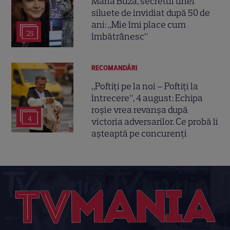
Maria Buză, secretul unei
siluete de invidiat după 50 de
ani: „Mie îmi place cum
25
îmbătrânesc”
RECOMANDĂRI
„Poftiți pe la noi – Poftiți la
întrecere”, 4 august: Echipa
roșie vrea revanșa după
4
victoria adversarilor. Ce probă îi
așteaptă pe concurenți