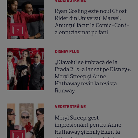
VEDETE STRĂINE
Ryan Gosling este noul Ghost
Rider din Universul Marvel.
Anunțul făcut la Comic-Con i-
7
a entuziasmat pe fani
DISNEY PLUS
„Diavolul se îmbracă de la
Prada 2” s-a lansat pe Disney+.
Meryl Streep și Anne
Hathaway revin la revista
Runway
VEDETE STRĂINE
Meryl Streep, gest
impresionant pentru Anne
Hathaway și Emily Blunt la
9