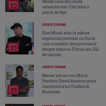
vândă casa din cauza
14
salariului mic: Câți bani a
primit de fapt
VEDETE STRĂINE
Elon Musk, atac la adresa
regizorului premiat cu Oscar
care a realizat documentarul
14
despre viața sa. Filmul are 232
de minute
VEDETE STRĂINE
Marvel are un nou Black
Panther. David Jonsson preia
moștenirea lui Chadwick
3
Boseman