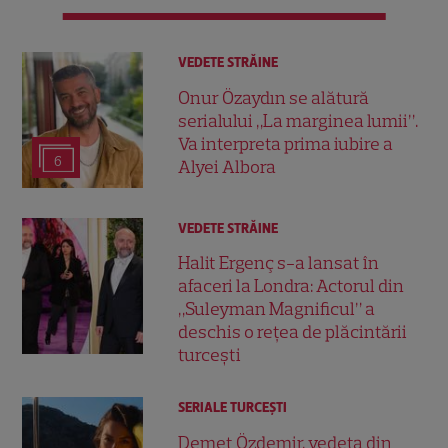
VEDETE STRĂINE
Onur Özaydın se alătură
serialului „La marginea lumii”.
Va interpreta prima iubire a
6
Alyei Albora
VEDETE STRĂINE
Halit Ergenç s-a lansat în
afaceri la Londra: Actorul din
„Suleyman Magnificul” a
deschis o rețea de plăcintării
turcești
SERIALE TURCEŞTI
Demet Özdemir, vedeta din