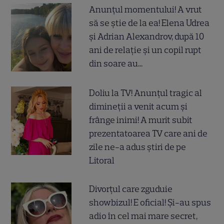
Anunțul momentului! A vrut
să se știe de la ea! Elena Udrea
și Adrian Alexandrov, după 10
ani de relație și un copil rupt
din soare au...
Doliu la TV! Anunțul tragic al
dimineții a venit acum și
frânge inimi! A murit subit
prezentatoarea TV care ani de
zile ne-a adus știri de pe
Litoral
Divorțul care zguduie
showbizul! E oficial! Și-au spus
adio în cel mai mare secret,