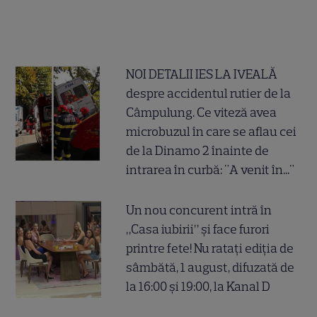
NOI DETALII IES LA IVEALĂ
despre accidentul rutier de la
Câmpulung. Ce viteză avea
microbuzul în care se aflau cei
de la Dinamo 2 înainte de
intrarea în curbă: "A venit în..."
Un nou concurent intră în
„Casa iubirii” și face furori
printre fete! Nu ratați ediția de
sâmbătă, 1 august, difuzată de
la 16:00 și 19:00, la Kanal D