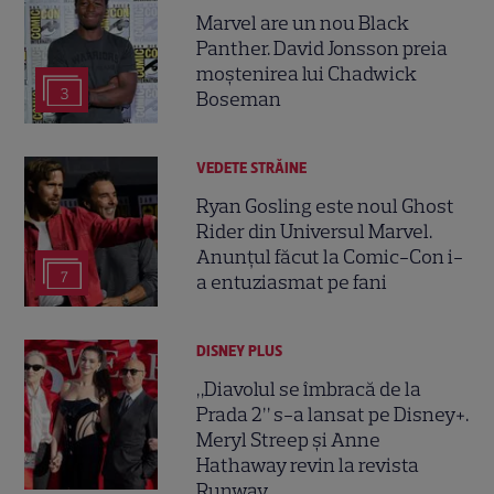
Marvel are un nou Black
Panther. David Jonsson preia
moștenirea lui Chadwick
3
Boseman
VEDETE STRĂINE
Ryan Gosling este noul Ghost
Rider din Universul Marvel.
Anunțul făcut la Comic-Con i-
7
a entuziasmat pe fani
DISNEY PLUS
„Diavolul se îmbracă de la
Prada 2” s-a lansat pe Disney+.
Meryl Streep și Anne
Hathaway revin la revista
Runway