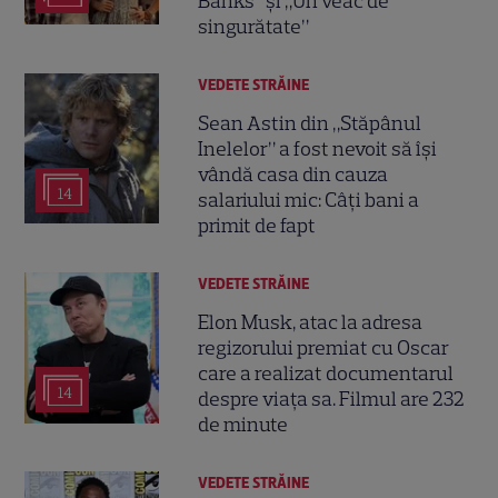
Banks” și „Un veac de
singurătate”
VEDETE STRĂINE
Sean Astin din „Stăpânul
Inelelor” a fost nevoit să își
vândă casa din cauza
14
salariului mic: Câți bani a
primit de fapt
VEDETE STRĂINE
Elon Musk, atac la adresa
regizorului premiat cu Oscar
care a realizat documentarul
14
despre viața sa. Filmul are 232
de minute
VEDETE STRĂINE