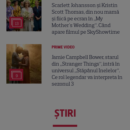
Scarlett Johansson și Kristin
Scott Thomas, din nou mamă
și fiică pe ecran în „My
13
Mother's Wedding”. Când
apare filmul pe SkyShowtime
PRIME VIDEO
Jamie Campbell Bower, starul
din „Stranger Things”, intră în
universul „Stăpânul Inelelor”.
9
Ce rol legendar va interpreta în
sezonul 3
ŞTIRI