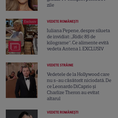
zile
VEDETE ROMÂNEŞTI
Exclusiv
Iuliana Pepene, despre silueta
de invidiat: „Ridic 85 de
kilograme”. Ce alimente evită
16
vedeta Antena 1. EXCLUSIV
VEDETE STRĂINE
Vedetele de la Hollywood care
nu s-au căsătorit niciodată. De
ce Leonardo DiCaprio și
Charlize Theron au evitat
altarul
VEDETE ROMÂNEŞTI