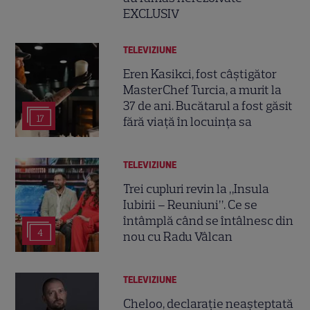
EXCLUSIV
TELEVIZIUNE
Eren Kasikci, fost câștigător
MasterChef Turcia, a murit la
37 de ani. Bucătarul a fost găsit
17
fără viață în locuința sa
TELEVIZIUNE
Trei cupluri revin la „Insula
Iubirii – Reuniuni”. Ce se
întâmplă când se întâlnesc din
4
nou cu Radu Vâlcan
TELEVIZIUNE
Cheloo, declarație neașteptată