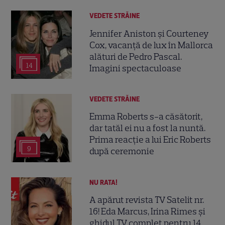
VEDETE STRĂINE
Jennifer Aniston și Courteney
Cox, vacanță de lux în Mallorca
alături de Pedro Pascal.
14
Imagini spectaculoase
VEDETE STRĂINE
Emma Roberts s-a căsătorit,
dar tatăl ei nu a fost la nuntă.
Prima reacție a lui Eric Roberts
9
după ceremonie
NU RATA!
A apărut revista TV Satelit nr.
16! Eda Marcus, Irina Rimes și
ghidul TV complet pentru 14