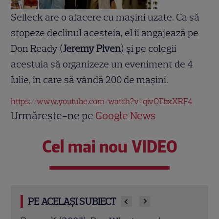
Selleck are o afacere cu maşini uzate. Ca să
stopeze declinul acesteia, el îi angajează pe
Don Ready (
Jeremy Piven
) şi pe colegii
acestuia să organizeze un eveniment de 4
Iulie, în care să vândă 200 de maşini.
https://www.youtube.com/watch?v=qivOTbxXRF4
Urmărește-ne pe
Google News
Cel mai nou VIDEO
PE ACELAȘI SUBIECT