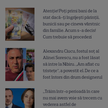
Atenție! Poți primi bani de la
stat dacă-ți îngrijești părinții,
bunicii sau pe cineva vârstnic
din familie. Acum s-a decis!
Cum trebuie să procedezi
Alexandru Ciucu, fostul soț al
Alinei Sorescu, nu a fost lăsat
să intre la Nibiru. „Am aflat cu
tristețe”, a povestit el. De ce a
fost întors din drum designerul
„Trăim într-o perioadă în care
nu mai avem voie să trecem cu
vederea astfel de