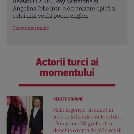
Jack Ryan: Agentul din umbră (2014).
Avia
ă a
Chris Pine și Kevin Costner, într-o cursă
lui 
contra cronometru pentru salvarea
de î
economiei americane
Citeș
Citește mai multe
Actorii turci ai
momentului
VEDETE STRĂINE
Halit Ergenç s-a lansat în
afaceri la Londra: Actorul din
„Suleyman Magnificul” a
deschis o rețea de plăcintării