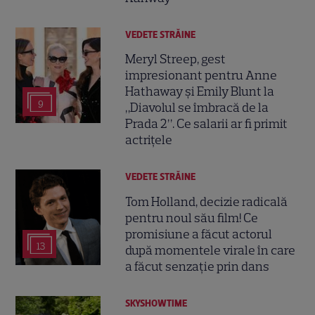
VEDETE STRĂINE
Meryl Streep, gest
impresionant pentru Anne
Hathaway și Emily Blunt la
9
„Diavolul se îmbracă de la
Prada 2”. Ce salarii ar fi primit
actrițele
VEDETE STRĂINE
Tom Holland, decizie radicală
pentru noul său film! Ce
promisiune a făcut actorul
13
după momentele virale în care
a făcut senzație prin dans
SKYSHOWTIME