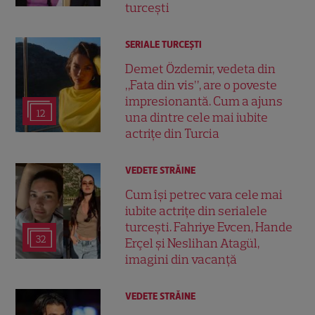
turcești
SERIALE TURCEŞTI
Demet Özdemir, vedeta din
„Fata din vis”, are o poveste
impresionantă. Cum a ajuns
12
una dintre cele mai iubite
actrițe din Turcia
VEDETE STRĂINE
Cum își petrec vara cele mai
iubite actrițe din serialele
turcești. Fahriye Evcen, Hande
32
Erçel și Neslihan Atagül,
imagini din vacanță
VEDETE STRĂINE