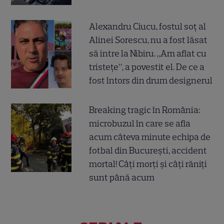
Alexandru Ciucu, fostul soț al
Alinei Sorescu, nu a fost lăsat
să intre la Nibiru. „Am aflat cu
tristețe”, a povestit el. De ce a
fost întors din drum designerul
Breaking tragic în România:
microbuzul în care se afla
acum câteva minute echipa de
fotbal din București, accident
mortal! Câți morți și câți răniți
sunt până acum