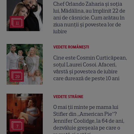
Chef Orlando Zaharia și soția
lui, Mădălina, au împlinit 22 de
ani de căsnicie. Cum arătau în
11
ziua nunții și povestea lor de
iubire
VEDETE ROMÂNEŞTI
Cine este Cosmin Curticăpean,
soțul Laurei Cosoi. Afaceri,
vârstă și povestea de iubire
29
care durează de peste 10 ani
VEDETE STRĂINE
O mai ții minte pe mama lui
Stifler din „American Pie”?
Jennifer Coolidge, la 64 de ani,
7
dezvăluie greșeala pe care o