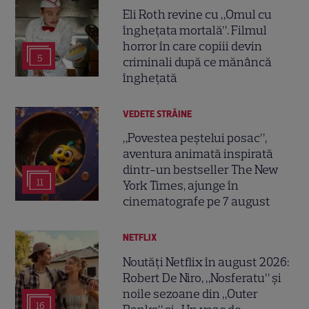
Eli Roth revine cu „Omul cu
înghețata mortală”. Filmul
horror în care copiii devin
5
criminali după ce mănâncă
înghețată
VEDETE STRĂINE
„Povestea peștelui posac”,
aventura animată inspirată
dintr-un bestseller The New
11
York Times, ajunge în
cinematografe pe 7 august
NETFLIX
Noutăți Netflix în august 2026:
Robert De Niro, „Nosferatu” și
noile sezoane din „Outer
16