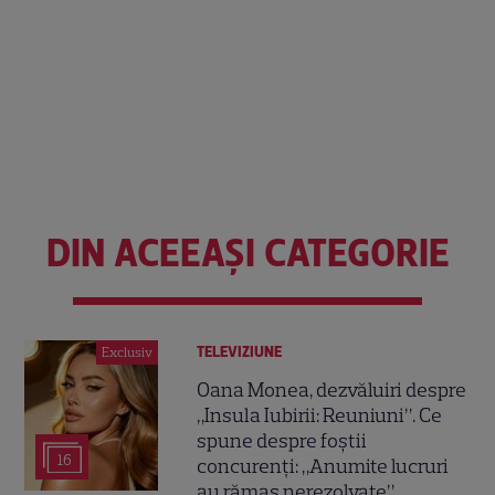
DIN ACEEAȘI CATEGORIE
TELEVIZIUNE
Exclusiv
Oana Monea, dezvăluiri despre
„Insula Iubirii: Reuniuni”. Ce
spune despre foștii
16
concurenți: „Anumite lucruri
au rămas nerezolvate”