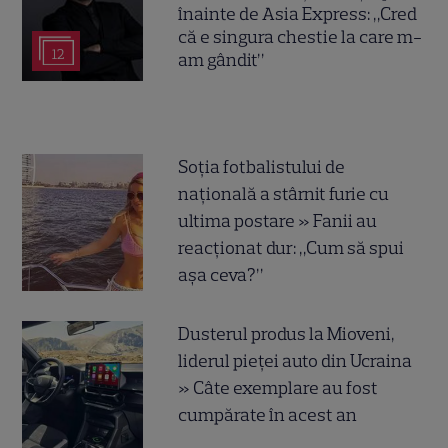
înainte de Asia Express: „Cred
că e singura chestie la care m-
12
am gândit”
Soția fotbalistului de
națională a stârnit furie cu
ultima postare » Fanii au
reacționat dur: „Cum să spui
așa ceva?”
Dusterul produs la Mioveni,
liderul pieței auto din Ucraina
» Câte exemplare au fost
cumpărate în acest an