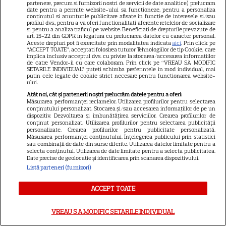
partenere, precum si furnizorii nostri de servicii de date analitice) prelucram
date pentru a permite website-ului sa functioneze, pentru a personaliza
continutul si anunturile publicitare afisate in functie de interesele si/sau
profilul dvs., pentru a va oferi functionalitati aferente retelelor de socializare
si pentru a analiza traficul pe website. Beneficiati de drepturile prevazute de
art. 15-22 din GDPR in legatura cu prelucrarea datelor cu caracter personal.
Aceste drepturi pot fi exercitate prin modalitatea indicata
aici
. Prin click pe
“ACCEPT TOATE”, acceptati folosirea tuturor Tehnologiilor de tip Cookie, care
implica inclusiv acceptul dvs. cu privire la stocarea/accesarea informatiilor
de catre Vendor-ii cu care colaboram. Prin click pe “VREAU SA MODIFIC
SETARILE INDIVIDUAL” puteti schimba preferintele in mod individual, mai
putin cele legate de cookie strict necesare pentru functionarea website-
ului.
Atât noi, cât și partenerii noștri prelucrăm datele pentru a oferi:
Despre Tvmania
Măsurarea performanței reclamelor. Utilizarea profilurilor pentru selectarea
conținutului personalizat. Stocarea și/sau accesarea informațiilor de pe un
Contact
dispozitiv. Dezvoltarea și îmbunătățirea serviciilor. Crearea profilurilor de
conținut personalizat. Utilizarea profilurilor pentru selectarea publicității
personalizate. Crearea profilurilor pentru publicitate personalizată.
Contacte televiziuni
Măsurarea performanței conținutului. Înțelegerea publicului prin statistici
sau combinații de date din surse diferite. Utilizarea datelor limitate pentru a
Abonamente
selecta conținutul. Utilizarea de date limitate pentru a selecta publicitatea.
Date precise de geolocație și identificarea prin scanarea dispozitivului.
Publicitate
Listă parteneri (furnizori)
Termeni și condiții
ACCEPT TOATE
Despre cookies
Politica de confidenţialitate
VREAU SA MODIFIC SETARILE INDIVIDUAL
Sitemap