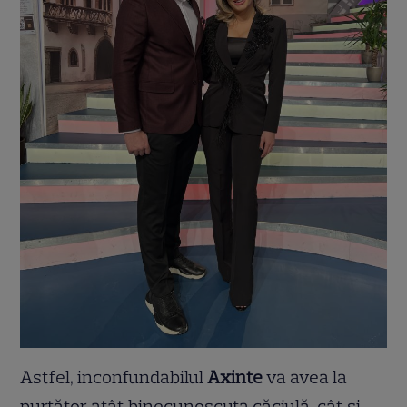
Astfel, inconfundabilul
Axinte
va avea la
purtător atât binecunoscuta căciulă, cât și