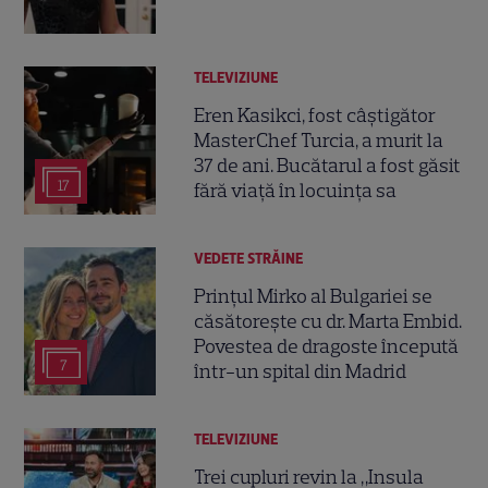
TELEVIZIUNE
Eren Kasikci, fost câștigător
MasterChef Turcia, a murit la
37 de ani. Bucătarul a fost găsit
17
fără viață în locuința sa
VEDETE STRĂINE
Prințul Mirko al Bulgariei se
căsătorește cu dr. Marta Embid.
Povestea de dragoste începută
7
într-un spital din Madrid
TELEVIZIUNE
Trei cupluri revin la „Insula