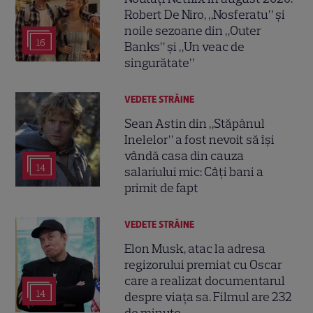
Robert De Niro, „Nosferatu” și
noile sezoane din „Outer
16
Banks” și „Un veac de
singurătate”
VEDETE STRĂINE
Sean Astin din „Stăpânul
Inelelor” a fost nevoit să își
vândă casa din cauza
14
salariului mic: Câți bani a
primit de fapt
VEDETE STRĂINE
Elon Musk, atac la adresa
regizorului premiat cu Oscar
care a realizat documentarul
14
despre viața sa. Filmul are 232