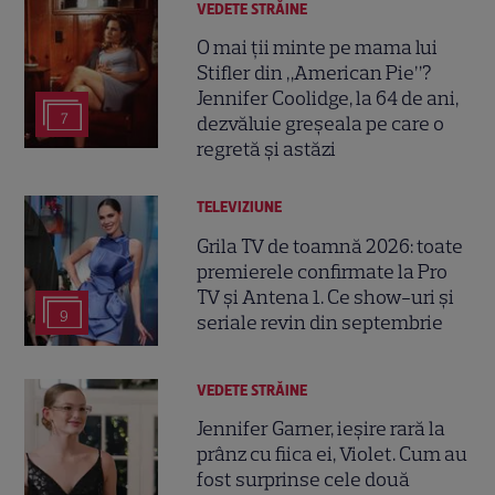
VEDETE STRĂINE
O mai ții minte pe mama lui
Stifler din „American Pie”?
Jennifer Coolidge, la 64 de ani,
7
dezvăluie greșeala pe care o
regretă și astăzi
TELEVIZIUNE
Grila TV de toamnă 2026: toate
premierele confirmate la Pro
TV și Antena 1. Ce show-uri și
9
seriale revin din septembrie
VEDETE STRĂINE
Jennifer Garner, ieșire rară la
prânz cu fiica ei, Violet. Cum au
fost surprinse cele două