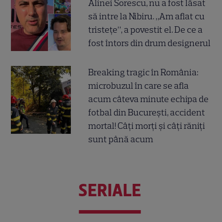
Alinei Sorescu, nu a fost lăsat
să intre la Nibiru. „Am aflat cu
tristețe”, a povestit el. De ce a
fost întors din drum designerul
Breaking tragic în România:
microbuzul în care se afla
acum câteva minute echipa de
fotbal din București, accident
mortal! Câți morți și câți răniți
sunt până acum
SERIALE