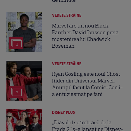
de minute
VEDETE STRĂINE
Marvel are un nou Black
Panther. David Jonsson preia
moștenirea lui Chadwick
3
Boseman
VEDETE STRĂINE
Ryan Gosling este noul Ghost
Rider din Universul Marvel.
Anunțul făcut la Comic-Con i-
7
a entuziasmat pe fani
DISNEY PLUS
„Diavolul se îmbracă de la
Prada 2” s-a lansat pe Disney+.