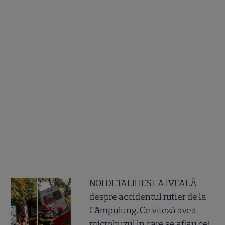
NOI DETALII IES LA IVEALĂ
despre accidentul rutier de la
Câmpulung. Ce viteză avea
microbuzul în care se aflau cei