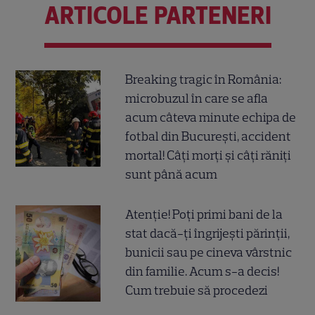
ARTICOLE PARTENERI
Breaking tragic în România:
microbuzul în care se afla
acum câteva minute echipa de
fotbal din București, accident
mortal! Câți morți și câți răniți
sunt până acum
Atenție! Poți primi bani de la
stat dacă-ți îngrijești părinții,
bunicii sau pe cineva vârstnic
din familie. Acum s-a decis!
Cum trebuie să procedezi