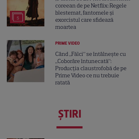
coreean de pe Netflix: Regele
blestemat, fantomele și
5
exorcistul care sfidează
moartea
PRIME VIDEO
Când „Fălci” se întâlnește cu
„Coborâre întunecată”:
Producția claustrofobă de pe
Prime Video ce nu trebuie
ratată
ŞTIRI