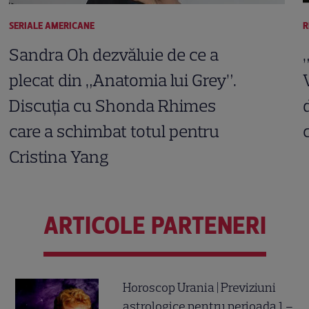
SERIALE AMERICANE
R
Sandra Oh dezvăluie de ce a
plecat din „Anatomia lui Grey”.
Discuția cu Shonda Rhimes
care a schimbat totul pentru
Cristina Yang
ARTICOLE PARTENERI
Horoscop Urania | Previziuni
astrologice pentru perioada 1 –