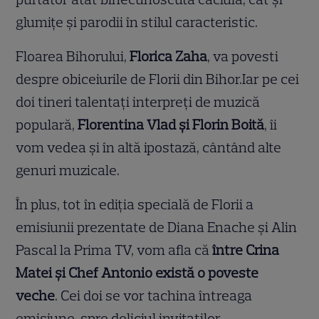
glumițe și parodii în stilul caracteristic.
Floarea Bihorului,
Florica Zaha
, va povesti
despre obiceiurile de Florii din Bihor.Iar pe cei
doi tineri talentați interpreți de muzică
populară,
Florentina Vlad și Florin Boită
, îi
vom vedea și în altă ipostază, cântând alte
genuri muzicale.
În plus, tot în ediția specială de Florii a
emisiunii prezentate de Diana Enache și Alin
Pascal la Prima TV, vom afla că
între
Crina
Matei și Chef Antonio există o poveste
veche
. Cei doi se vor tachina întreaga
emisiune, spre deliciul invitaților.