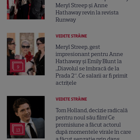
Meryl Streep și Anne
Hathaway revin la revista
Runway
VEDETE STRĂINE
Meryl Streep, gest
impresionant pentru Anne
Hathaway și Emily Blunt la
9
„Diavolul se îmbracă de la
Prada 2”. Ce salarii ar fi primit
actrițele
VEDETE STRĂINE
Tom Holland, decizie radicală
pentru noul său film! Ce
promisiune a făcut actorul
13
după momentele virale în care
a făcut senzație prin dans