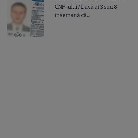
CNP-ului? Dacă ai 3 sau 8
însemană că...