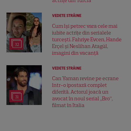
actrițe din Turcia
VEDETE STRĂINE
Cum își petrec vara cele mai
iubite actrițe din serialele
turcești. Fahriye Evcen, Hande
32
Erçel și Neslihan Atagül,
imagini din vacanță
VEDETE STRĂINE
Can Yaman revine pe ecrane
într-o ipostază complet
diferită. Actorul joacă un
31
avocat în noul serial „Bro”,
filmat în Italia