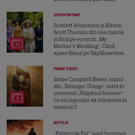
SKYSHOWTIME
Scarlett Johansson și Kristin
Scott Thomas, din nou mamă
și fiică pe ecran în „My
13
Mother's Wedding”. Când
apare filmul pe SkyShowtime
PRIME VIDEO
Jamie Campbell Bower, starul
din „Stranger Things”, intră în
universul „Stăpânul Inelelor”.
9
Ce rol legendar va interpreta în
sezonul 3
NETFLIX
„Palatul de Est”, noul fenomen