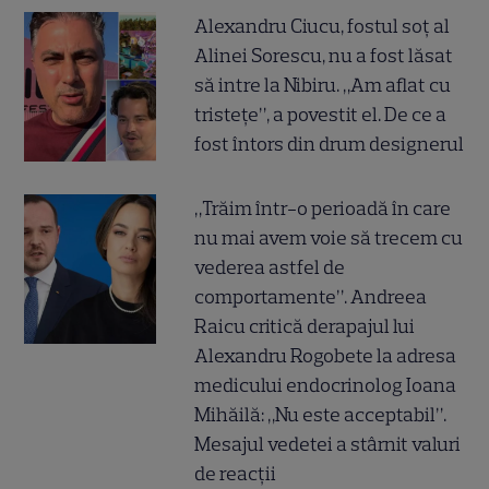
Alexandru Ciucu, fostul soț al
Alinei Sorescu, nu a fost lăsat
să intre la Nibiru. „Am aflat cu
tristețe”, a povestit el. De ce a
fost întors din drum designerul
„Trăim într-o perioadă în care
nu mai avem voie să trecem cu
vederea astfel de
comportamente”. Andreea
Raicu critică derapajul lui
Alexandru Rogobete la adresa
medicului endocrinolog Ioana
Mihăilă: „Nu este acceptabil”.
Mesajul vedetei a stârnit valuri
de reacții