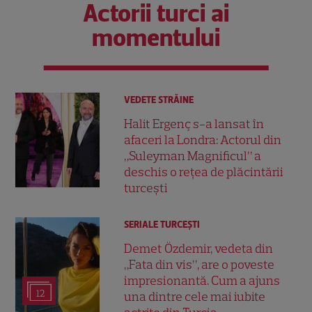
Actorii turci ai
momentului
VEDETE STRĂINE
Halit Ergenç s-a lansat în
afaceri la Londra: Actorul din
„Suleyman Magnificul” a
deschis o rețea de plăcintării
turcești
SERIALE TURCEŞTI
Demet Özdemir, vedeta din
„Fata din vis”, are o poveste
impresionantă. Cum a ajuns
12
una dintre cele mai iubite