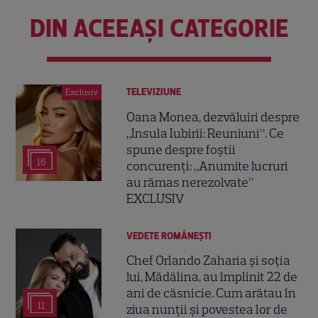
DIN ACEEAȘI CATEGORIE
TELEVIZIUNE
Exclusiv
Oana Monea, dezvăluiri despre
„Insula Iubirii: Reuniuni”. Ce
spune despre foștii
16
concurenți: „Anumite lucruri
au rămas nerezolvate”
EXCLUSIV
VEDETE ROMÂNEŞTI
Chef Orlando Zaharia și soția
lui, Mădălina, au împlinit 22 de
ani de căsnicie. Cum arătau în
11
ziua nunții și povestea lor de