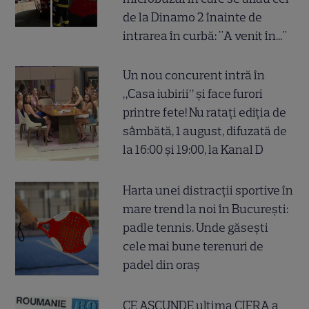
de la Dinamo 2 înainte de
intrarea în curbă: "A venit în..."
Un nou concurent intră în
„Casa iubirii” și face furori
printre fete! Nu ratați ediția de
sâmbătă, 1 august, difuzată de
la 16:00 și 19:00, la Kanal D
Harta unei distracții sportive în
mare trend la noi în București:
padle tennis. Unde găsești
cele mai bune terenuri de
padel din oraș
CE ASCUNDE ultima CIFRA a