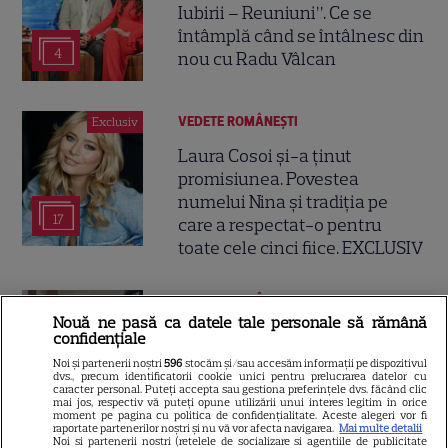
Iubirii – Reuniuni”. Ce se
întâmplă când se întâlnesc din
4
nou cu Radu Vâlcan
VEDETE ROMÂNEŞTI
Exclusiv
Laura Cosoi și-a ținut
promisiunea. Povestea
numelui Nina și tradiția pe
17
care a respectat-o pentru
toate cele cinci fiice. EXCLUSIV
VEDETE ROMÂNEŞTI
Nouă ne pasă ca datele tale personale să rămână
Laura Cosoi a devenit mamă
confidențiale
pentru a cincea oară. Prima
Noi și partenerii noștri
596
stocăm și/sau accesăm informații pe dispozitivul
dvs., precum identificatorii cookie unici pentru prelucrarea datelor cu
imagine cu fiica ei, Nina, și
caracter personal. Puteți accepta sau gestiona preferințele dvs. făcând clic
29
povestea numelui ales. „Nu mă
mai jos, respectiv vă puteți opune utilizării unui interes legitim în orice
moment pe pagina cu politica de confidențialitate. Aceste alegeri vor fi
satur să o privesc”
raportate partenerilor noștri și nu vă vor afecta navigarea.
Mai multe detalii
Noi si partenerii nostri (retelele de socializare si agentiile de publicitate