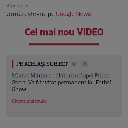
prima tv
Urmărește-ne pe
Google News
Cel mai nou VIDEO
PE ACELAȘI SUBIECT
ima
Prima Sport transmite meciurile
Univ
tbal
Universității Craiova și Universității Cluj
Leag
din cupele europene. Programul complet
Din
al partidelor
Citeș
Citește mai multe