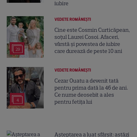
iubire
VEDETE ROMÂNEŞTI
Cine este Cosmin Curticăpean,
soțul Laurei Cosoi. Afaceri,
vârstă și povestea de iubire
29
care durează de peste 10 ani
VEDETE ROMÂNEŞTI
Cezar Ouatu a devenit tată
pentru prima dată la 46 de ani.
Ce nume deosebit a ales
4
pentru fetița lui
Așteptarea a luat sfârșit: astăzi