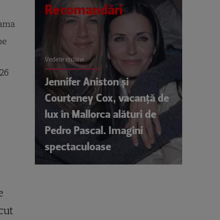
Recomandări
rama
pe
Vedete străine
026
Jennifer Aniston și
Courteney Cox, vacanță de
lux în Mallorca alături de
Pedro Pascal. Imagini
spectaculoase
e
cut