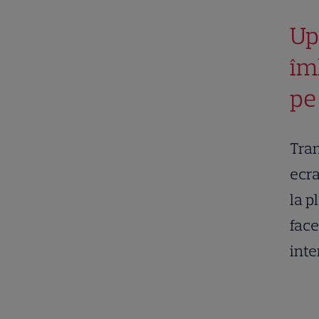
Up
îm
pe
Tra
ecra
la p
face
inte