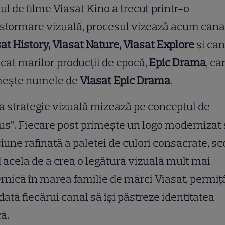
ul de filme Viasat Kino a trecut printr-o
sformare vizuală, procesul vizează acum cana
at History, Viasat Nature, Viasat Explore
și can
cat marilor producții de epocă,
Epic Drama
, ca
mește numele de
Viasat Epic Drama
.
 strategie vizuală mizează pe conceptul de
us”. Fiecare post primește un logo modernizat 
iune rafinată a paletei de culori consacrate, s
d acela de a crea o legătură vizuală mult mai
rnică în marea familie de mărci Viasat, permi
dată fiecărui canal să își păstreze identitatea
ă.