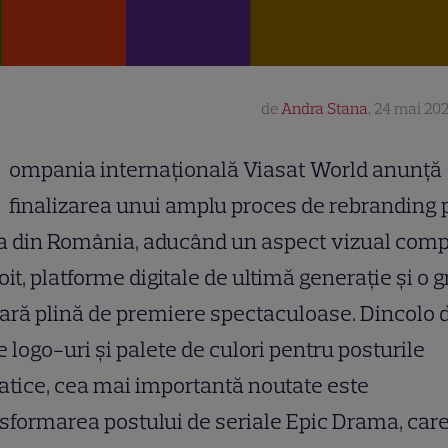
de
Andra Stana
,
24 mai 202
ompania internațională Viasat World anunță
finalizarea unui amplu proces de rebranding 
a din România, aducând un aspect vizual comp
oit, platforme digitale de ultimă generație și o g
ară plină de premiere spectaculoase. Dincolo 
e logo-uri și palete de culori pentru posturile
tice, cea mai importantă noutate este
sformarea postului de seriale Epic Drama, car