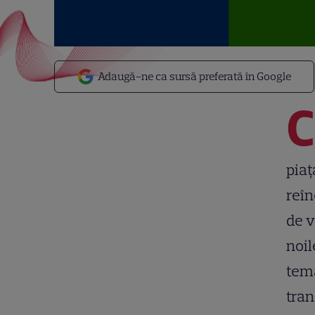
Adaugă-ne ca sursă preferată în Google
C
piaț
reîn
de v
noil
tema
tran