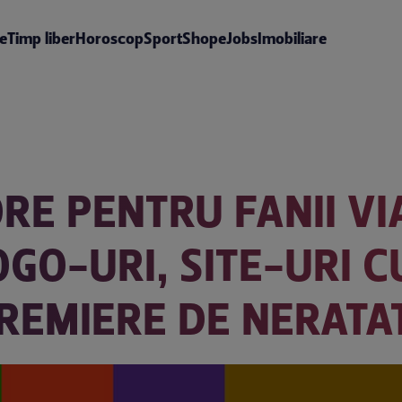
te
Timp liber
Horoscop
Sport
Shop
eJobs
Imobiliare
RE PENTRU FANII VI
GO-URI, SITE-URI C
PREMIERE DE NERATAT