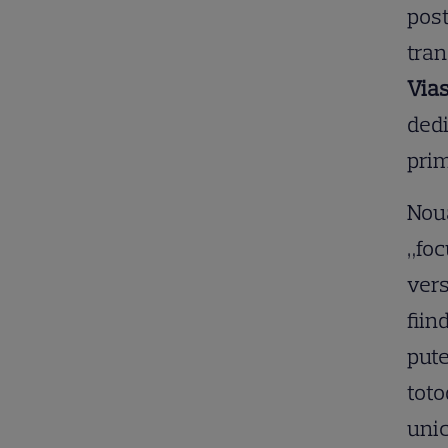
post
tran
Vias
dedi
pri
Noua
„foc
vers
fiin
pute
toto
unic