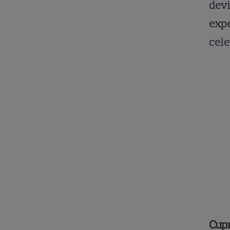
devi
expe
cele
Cup