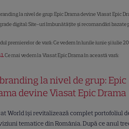
randing la nivel de grup: Epic Drama devine Viasat Epic D
rade digital: Site-uri îmbunătățite și recomandări bazate 
dul premierelor de vară: Ce vedem în lunile iunie și iulie 2
.1
Ce mai vedem la Viasat Epic Drama în această vară:
branding la nivel de grup: Epic
ama devine Viasat Epic Drama
at World își revitalizează complet portofoliul d
viziuni tematice din România. După ce anul tre