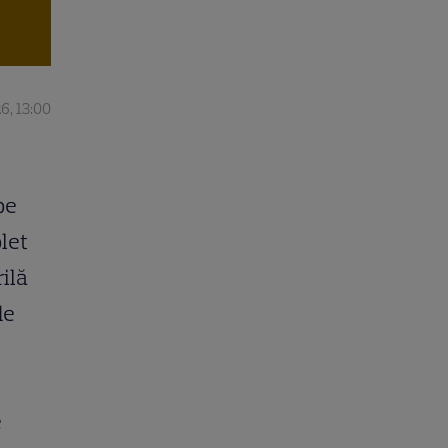
6, 13:00
pe
let
rilă
de
e