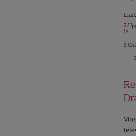
1
Reb
2
Upg
IA
3
Ghi
3
Re
Dr
Vias
tele