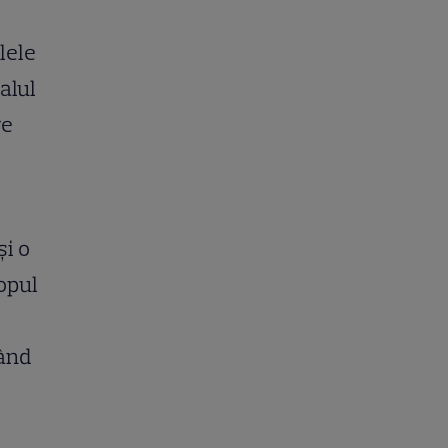
lele
alul
re
și o
copul
țând