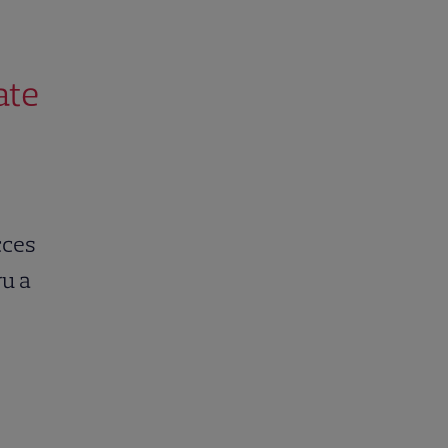
ate
cces
ru a