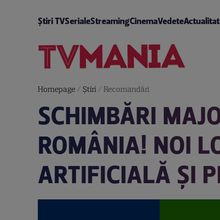
Știri TV
Seriale
Streaming
Cinema
Vedete
Actualita
Homepage
/
Știri
/
Recomandări
SCHIMBĂRI MAJO
ROMÂNIA! NOI LO
ARTIFICIALĂ ȘI 