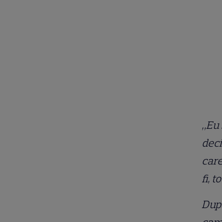
„Eu 
deci
care
fi, 
După