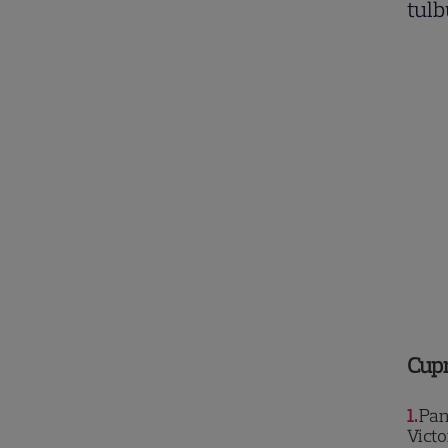
tulb
Cup
1
Pani
Victo