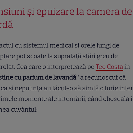
nsiuni și epuizare la camera de
rdă
ctul cu sistemul medical și orele lungi de
ptare pot scoate la suprafață stări greu de
rolat. Cea care o interpretează pe
Teo Costa
în
tine cu parfum de lavandă
” a recunoscut că
ca și neputința au făcut-o să simtă o furie inte
rimele momente ale internării, când oboseala î
nea cuvântul: