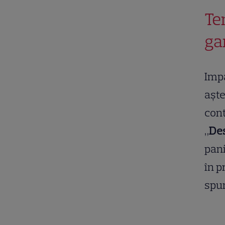
Te
ga
Impa
aște
cont
„
Des
pani
în p
spu