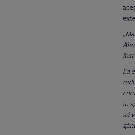
aces
exte
„Mar
Alex
fost
Ea e
radi
cont
în s
să v
gând