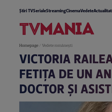
Știri TV
Seriale
Streaming
Cinema
Vedete
Actualita
Homepage
/
Vedete româneşti
VICTORIA RAILE
FETIȚA DE UN AN
DOCTOR ȘI ASIS