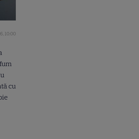
6, 10:00
a
arfum
cu
ată cu
oie