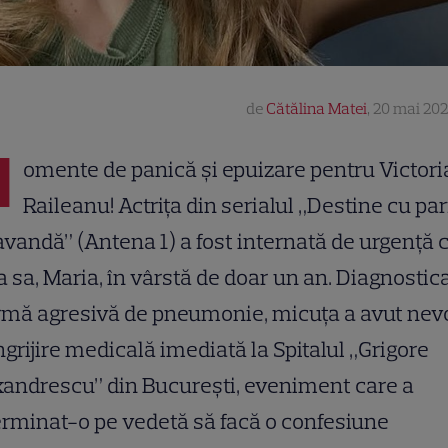
de
Cătălina Matei
,
20 mai 202
M
omente de panică și epuizare pentru Victori
Raileanu! Actrița din serialul „Destine cu p
avandă” (Antena 1) a fost internată de urgență 
ța sa, Maria, în vârstă de doar un an. Diagnostic
rmă agresivă de pneumonie, micuța a avut nev
ngrijire medicală imediată la Spitalul „Grigore
andrescu” din București, eveniment care a
rminat-o pe vedetă să facă o confesiune