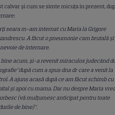
t calvar și cum se simte micuța în prezent, du
rnare:
ți seara m-am internat cu Maria la Grigore
andrescu. A făcut o pneumonie cam brutală și
 nevoie de internare.
 bine acum, și-a revenit miraculos judecând d
ografie”după cum a spus dna dr care a venit la
rol. A ajuns acasă după ce am făcut schimb cu
pital și apoi cu mama. Dar nu despre Maria vre
orbesc (vă mulțumesc anticipat pentru toate
urile de bine)”.