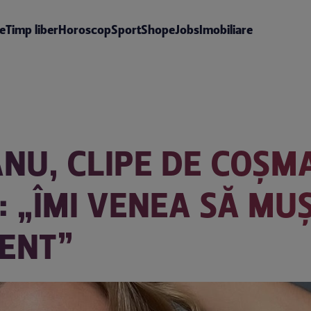
te
Timp liber
Horoscop
Sport
Shop
eJobs
Imobiliare
ANU, CLIPE DE COȘMA
: „ÎMI VENEA SĂ MU
TENT”