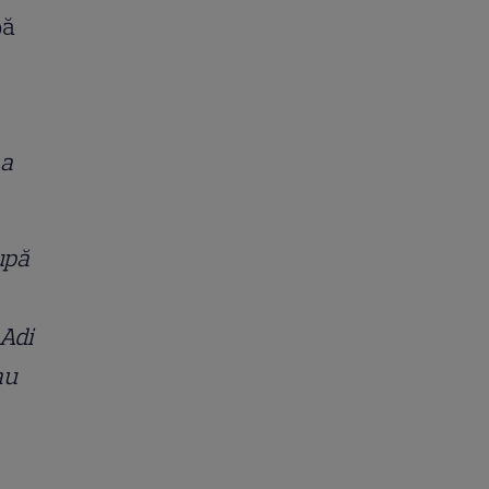
pă
 a
upă
 Adi
au