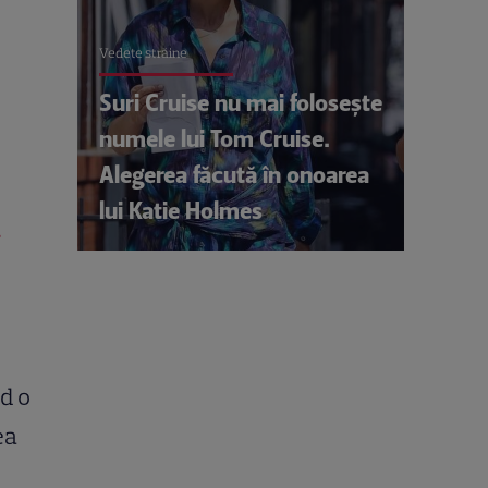
Vedete străine
Suri Cruise nu mai folosește
numele lui Tom Cruise.
Alegerea făcută în onoarea
lui Katie Holmes
a
nd o
ea