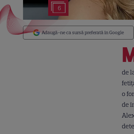
6
Adaugă-ne ca sursă preferată în Google
de l
feti
o fo
de î
Alex
dete