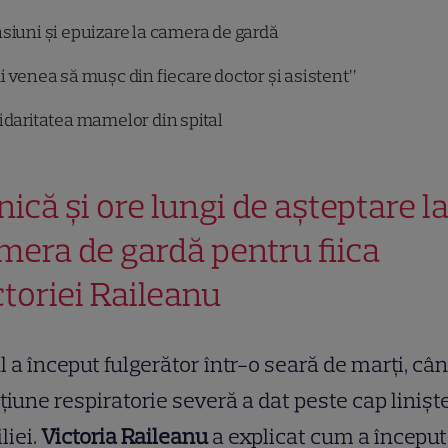
siuni și epuizare la camera de gardă
i venea să mușc din fiecare doctor și asistent”
idaritatea mamelor din spital
nică și ore lungi de așteptare l
mera de gardă pentru fiica
ctoriei Raileanu
l a început fulgerător într-o seară de marți, câ
țiune respiratorie severă a dat peste cap linișt
liei.
Victoria Raileanu
a explicat cum a început