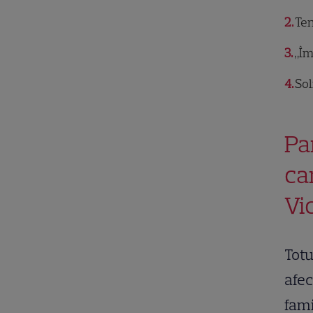
2
Ten
3
„Îm
4
Sol
Pa
ca
Vi
Totu
afec
fami