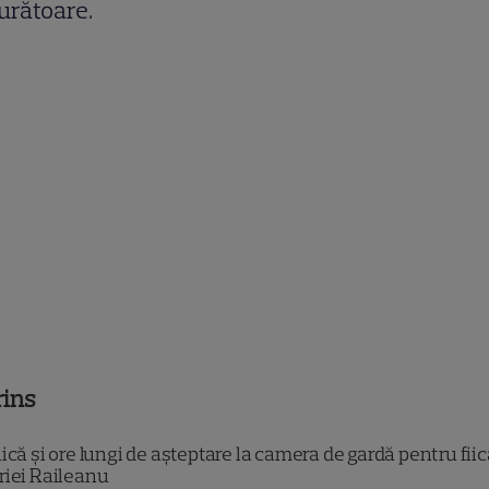
urătoare.
rins
că și ore lungi de așteptare la camera de gardă pentru fii
riei Raileanu