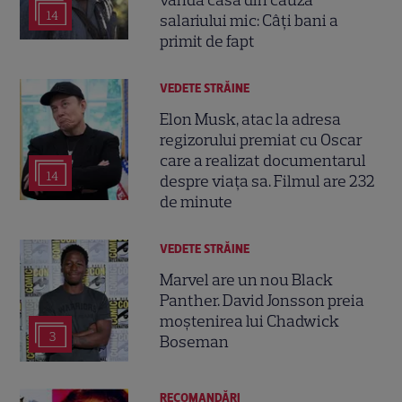
14
salariului mic: Câți bani a
primit de fapt
VEDETE STRĂINE
Elon Musk, atac la adresa
regizorului premiat cu Oscar
care a realizat documentarul
14
despre viața sa. Filmul are 232
de minute
VEDETE STRĂINE
Marvel are un nou Black
Panther. David Jonsson preia
moștenirea lui Chadwick
3
Boseman
RECOMANDĂRI