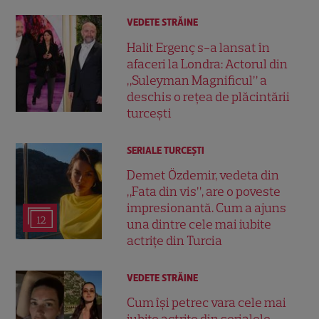
VEDETE STRĂINE
Halit Ergenç s-a lansat în
afaceri la Londra: Actorul din
„Suleyman Magnificul” a
deschis o rețea de plăcintării
turcești
SERIALE TURCEŞTI
Demet Özdemir, vedeta din
„Fata din vis”, are o poveste
impresionantă. Cum a ajuns
12
una dintre cele mai iubite
actrițe din Turcia
VEDETE STRĂINE
Cum își petrec vara cele mai