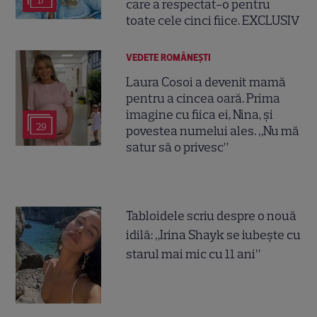
17
care a respectat-o pentru
toate cele cinci fiice. EXCLUSIV
VEDETE ROMÂNEŞTI
Laura Cosoi a devenit mamă
pentru a cincea oară. Prima
imagine cu fiica ei, Nina, și
29
povestea numelui ales. „Nu mă
satur să o privesc”
Tabloidele scriu despre o nouă
idilă: „Irina Shayk se iubește cu
starul mai mic cu 11 ani”