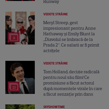
Runway
VEDETE STRĂINE
Meryl Streep, gest
impresionant pentru Anne
Hathaway și Emily Blunt la
9
„Diavolul se îmbracă de la
Prada 2”. Ce salarii ar fi primit
actrițele
VEDETE STRĂINE
Tom Holland, decizie radicală
pentru noul său film! Ce
promisiune a făcut actorul
13
după momentele virale în care
a făcut senzație prin dans
SKYSHOWTIME