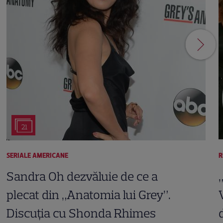
21
SERIALE AMERICANE
R
Sandra Oh dezvăluie de ce a
plecat din „Anatomia lui Grey”.
Discuția cu Shonda Rhimes