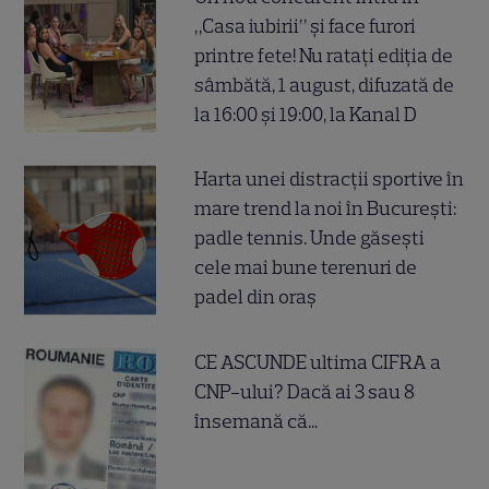
„Casa iubirii” și face furori
printre fete! Nu ratați ediția de
sâmbătă, 1 august, difuzată de
la 16:00 și 19:00, la Kanal D
Harta unei distracții sportive în
mare trend la noi în București:
padle tennis. Unde găsești
cele mai bune terenuri de
padel din oraș
CE ASCUNDE ultima CIFRA a
CNP-ului? Dacă ai 3 sau 8
însemană că...