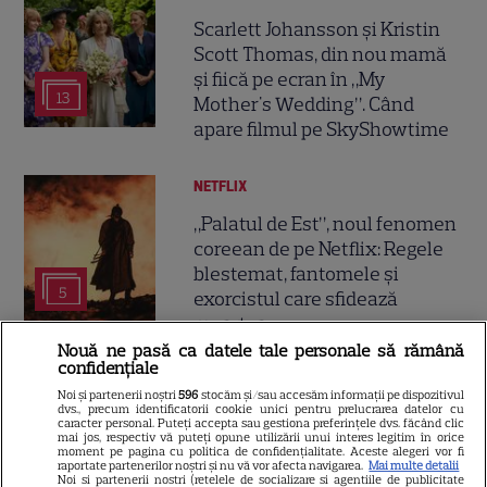
Scarlett Johansson și Kristin
Scott Thomas, din nou mamă
și fiică pe ecran în „My
13
Mother's Wedding”. Când
apare filmul pe SkyShowtime
NETFLIX
„Palatul de Est”, noul fenomen
coreean de pe Netflix: Regele
blestemat, fantomele și
5
exorcistul care sfidează
moartea
Nouă ne pasă ca datele tale personale să rămână
confidențiale
SERIALE ONLINE
Noi și partenerii noștri
596
stocăm și/sau accesăm informații pe dispozitivul
dvs., precum identificatorii cookie unici pentru prelucrarea datelor cu
„Trafic”, episodul 3. Doru
caracter personal. Puteți accepta sau gestiona preferințele dvs. făcând clic
mai jos, respectiv vă puteți opune utilizării unui interes legitim în orice
ajunge la capătul puterilor
moment pe pagina cu politica de confidențialitate. Aceste alegeri vor fi
după ce Marius îi obligă să
raportate partenerilor noștri și nu vă vor afecta navigarea.
Mai multe detalii
Noi si partenerii nostri (retelele de socializare si agentiile de publicitate