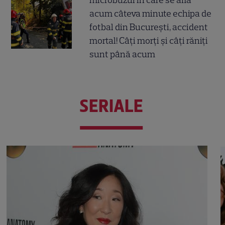
microbuzul în care se afla
acum câteva minute echipa de
fotbal din București, accident
mortal! Câți morți și câți răniți
sunt până acum
SERIALE