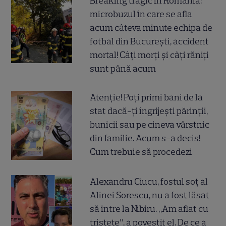
Breaking tragic în România:
microbuzul în care se afla
acum câteva minute echipa de
fotbal din București, accident
mortal! Câți morți și câți răniți
sunt până acum
Atenție! Poți primi bani de la
stat dacă-ți îngrijești părinții,
bunicii sau pe cineva vârstnic
din familie. Acum s-a decis!
Cum trebuie să procedezi
Alexandru Ciucu, fostul soț al
Alinei Sorescu, nu a fost lăsat
să intre la Nibiru. „Am aflat cu
tristețe”, a povestit el. De ce a