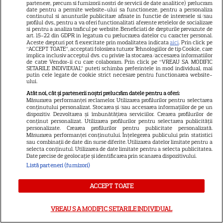
6
intre în lumea mafiei: „Nu
partenere, precum si furnizorii nostri de servicii de date analitice) prelucram
date pentru a permite website-ului sa functioneze, pentru a personaliza
trebuia să ajungem aici!”
continutul si anunturile publicitare afisate in functie de interesele si/sau
profilul dvs., pentru a va oferi functionalitati aferente retelelor de socializare
si pentru a analiza traficul pe website. Beneficiati de drepturile prevazute de
art. 15-22 din GDPR in legatura cu prelucrarea datelor cu caracter personal.
Aceste drepturi pot fi exercitate prin modalitatea indicata
aici
. Prin click pe
“ACCEPT TOATE”, acceptati folosirea tuturor Tehnologiilor de tip Cookie, care
implica inclusiv acceptul dvs. cu privire la stocarea/accesarea informatiilor
ŞTIRI
de catre Vendor-ii cu care colaboram. Prin click pe “VREAU SA MODIFIC
SETARILE INDIVIDUAL” puteti schimba preferintele in mod individual, mai
putin cele legate de cookie strict necesare pentru functionarea website-
ului.
Atât noi, cât și partenerii noștri prelucrăm datele pentru a oferi:
Măsurarea performanței reclamelor. Utilizarea profilurilor pentru selectarea
conținutului personalizat. Stocarea și/sau accesarea informațiilor de pe un
VEDETE ROMÂNEŞTI
dispozitiv. Dezvoltarea și îmbunătățirea serviciilor. Crearea profilurilor de
conținut personalizat. Utilizarea profilurilor pentru selectarea publicității
Chef Orlando Zaharia și soția
personalizate. Crearea profilurilor pentru publicitate personalizată.
Măsurarea performanței conținutului. Înțelegerea publicului prin statistici
lui, Mădălina, au împlinit 22 de
sau combinații de date din surse diferite. Utilizarea datelor limitate pentru a
ani de căsnicie. Cum arătau în
selecta conținutul. Utilizarea de date limitate pentru a selecta publicitatea.
Date precise de geolocație și identificarea prin scanarea dispozitivului.
11
ziua nunții și povestea lor de
Listă parteneri (furnizori)
iubire
ACCEPT TOATE
VEDETE ROMÂNEŞTI
VREAU SA MODIFIC SETARILE INDIVIDUAL
Cine este Cosmin Curticăpean,