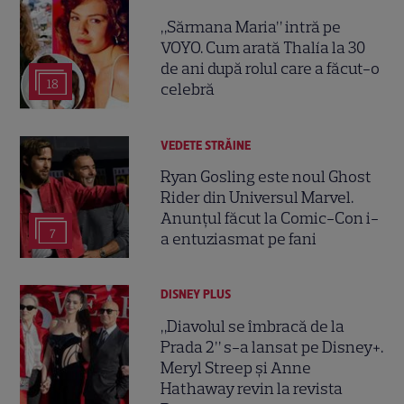
„Sărmana Maria” intră pe
VOYO. Cum arată Thalía la 30
de ani după rolul care a făcut-o
18
celebră
VEDETE STRĂINE
Ryan Gosling este noul Ghost
Rider din Universul Marvel.
Anunțul făcut la Comic-Con i-
7
a entuziasmat pe fani
DISNEY PLUS
„Diavolul se îmbracă de la
Prada 2” s-a lansat pe Disney+.
Meryl Streep și Anne
Hathaway revin la revista