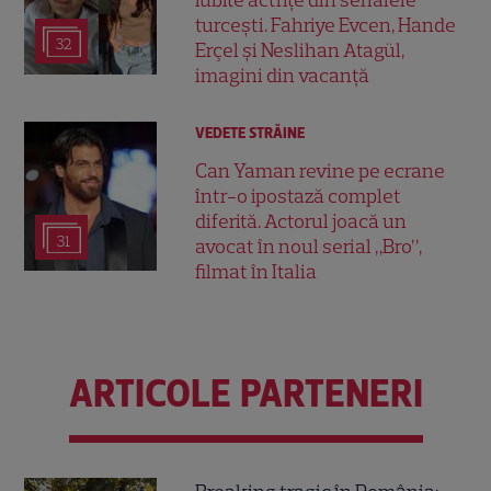
iubite actrițe din serialele
turcești. Fahriye Evcen, Hande
32
Erçel și Neslihan Atagül,
imagini din vacanță
VEDETE STRĂINE
Can Yaman revine pe ecrane
într-o ipostază complet
diferită. Actorul joacă un
31
avocat în noul serial „Bro”,
filmat în Italia
ARTICOLE PARTENERI