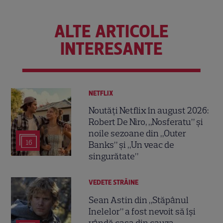
ALTE ARTICOLE
INTERESANTE
NETFLIX
Noutăți Netflix în august 2026:
Robert De Niro, „Nosferatu” și
noile sezoane din „Outer
16
Banks” și „Un veac de
singurătate”
VEDETE STRĂINE
Sean Astin din „Stăpânul
Inelelor” a fost nevoit să își
vândă casa din cauza