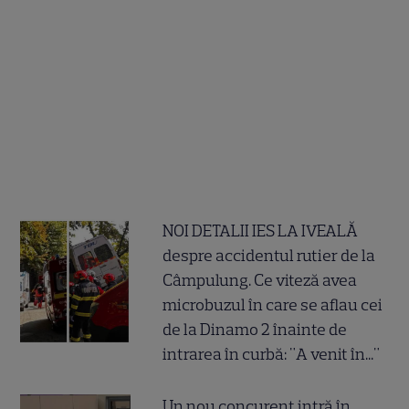
NOI DETALII IES LA IVEALĂ
despre accidentul rutier de la
Câmpulung. Ce viteză avea
microbuzul în care se aflau cei
de la Dinamo 2 înainte de
intrarea în curbă: "A venit în..."
Un nou concurent intră în