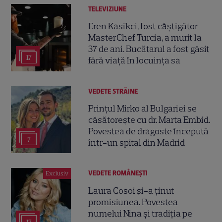
TELEVIZIUNE
Eren Kasikci, fost câștigător
MasterChef Turcia, a murit la
37 de ani. Bucătarul a fost găsit
17
fără viață în locuința sa
VEDETE STRĂINE
Prințul Mirko al Bulgariei se
căsătorește cu dr. Marta Embid.
Povestea de dragoste începută
7
într-un spital din Madrid
VEDETE ROMÂNEŞTI
Exclusiv
Laura Cosoi și-a ținut
promisiunea. Povestea
numelui Nina și tradiția pe