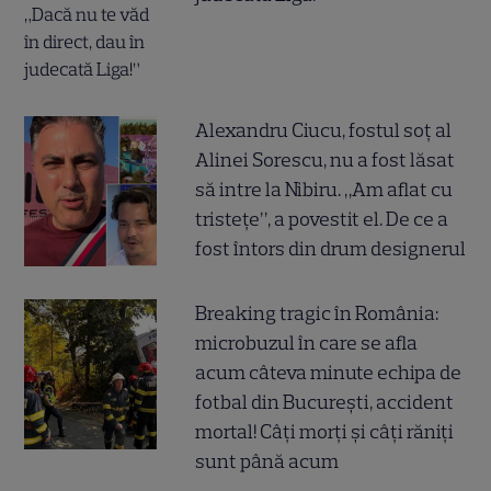
Alexandru Ciucu, fostul soț al
Alinei Sorescu, nu a fost lăsat
să intre la Nibiru. „Am aflat cu
tristețe”, a povestit el. De ce a
fost întors din drum designerul
Breaking tragic în România:
microbuzul în care se afla
acum câteva minute echipa de
fotbal din București, accident
mortal! Câți morți și câți răniți
sunt până acum