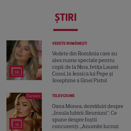
ŞTIRI
VEDETE ROMÂNEŞTI
Vedete din România care au
ales nume speciale pentru
copii: de la Nina, fetița Laurei
68
Cosoi, la Jessica lui Pepe și
Josephine a Ginei Pistol
TELEVIZIUNE
Exclusiv
Oana Monea, dezvăluiri despre
„Insula Iubirii: Reuniuni”. Ce
spune despre foștii
16
concurenți: „Anumite lucruri