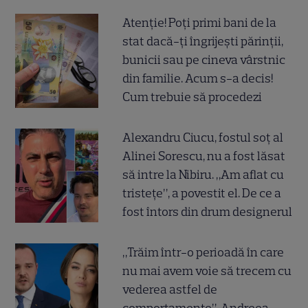
Atenție! Poți primi bani de la
stat dacă-ți îngrijești părinții,
bunicii sau pe cineva vârstnic
din familie. Acum s-a decis!
Cum trebuie să procedezi
Alexandru Ciucu, fostul soț al
Alinei Sorescu, nu a fost lăsat
să intre la Nibiru. „Am aflat cu
tristețe”, a povestit el. De ce a
fost întors din drum designerul
„Trăim într-o perioadă în care
nu mai avem voie să trecem cu
vederea astfel de