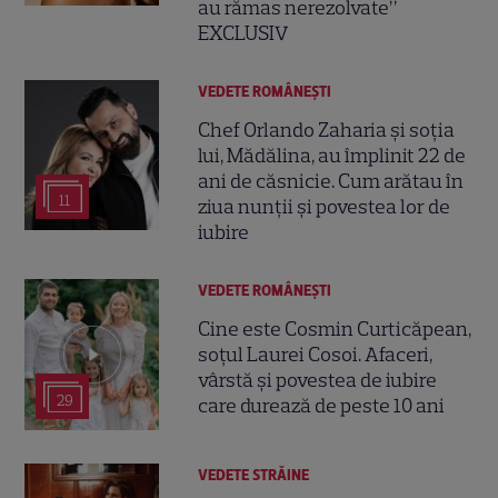
au rămas nerezolvate”
EXCLUSIV
VEDETE ROMÂNEŞTI
Chef Orlando Zaharia și soția
lui, Mădălina, au împlinit 22 de
ani de căsnicie. Cum arătau în
11
ziua nunții și povestea lor de
iubire
VEDETE ROMÂNEŞTI
Cine este Cosmin Curticăpean,
soțul Laurei Cosoi. Afaceri,
vârstă și povestea de iubire
29
care durează de peste 10 ani
VEDETE STRĂINE