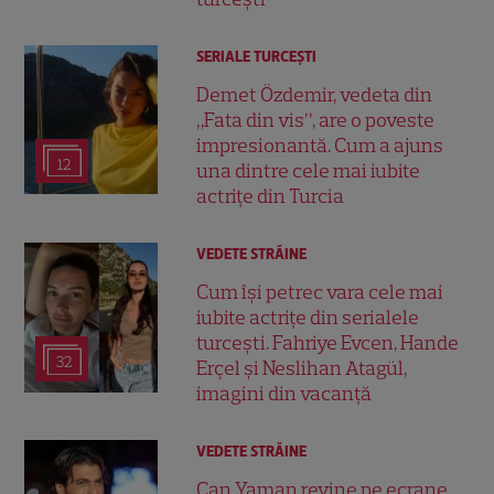
SERIALE TURCEŞTI
Demet Özdemir, vedeta din
„Fata din vis”, are o poveste
impresionantă. Cum a ajuns
12
una dintre cele mai iubite
actrițe din Turcia
VEDETE STRĂINE
Cum își petrec vara cele mai
iubite actrițe din serialele
turcești. Fahriye Evcen, Hande
32
Erçel și Neslihan Atagül,
imagini din vacanță
VEDETE STRĂINE
Can Yaman revine pe ecrane