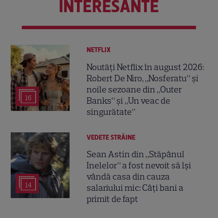
INTERESANTE
NETFLIX
Noutăți Netflix în august 2026:
Robert De Niro, „Nosferatu” și
noile sezoane din „Outer
16
Banks” și „Un veac de
singurătate”
VEDETE STRĂINE
Sean Astin din „Stăpânul
Inelelor” a fost nevoit să își
vândă casa din cauza
14
salariului mic: Câți bani a
primit de fapt