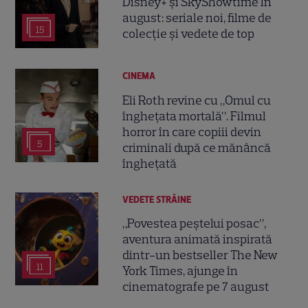
Disney+ și SkyShowtime în
august: seriale noi, filme de
15
colecție și vedete de top
CINEMA
Eli Roth revine cu „Omul cu
înghețata mortală”. Filmul
horror în care copiii devin
5
criminali după ce mănâncă
înghețată
VEDETE STRĂINE
„Povestea peștelui posac”,
aventura animată inspirată
dintr-un bestseller The New
11
York Times, ajunge în
cinematografe pe 7 august