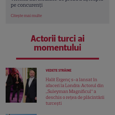
septembrie
Citeș
Citește mai multe
Actorii turci ai
momentului
VEDETE STRĂINE
Halit Ergenç s-a lansat în
afaceri la Londra: Actorul din
„Suleyman Magnificul” a
deschis o rețea de plăcintării
turcești