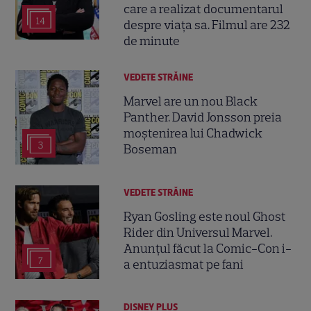
care a realizat documentarul
14
despre viața sa. Filmul are 232
de minute
VEDETE STRĂINE
Marvel are un nou Black
Panther. David Jonsson preia
moștenirea lui Chadwick
3
Boseman
VEDETE STRĂINE
Ryan Gosling este noul Ghost
Rider din Universul Marvel.
Anunțul făcut la Comic-Con i-
7
a entuziasmat pe fani
DISNEY PLUS