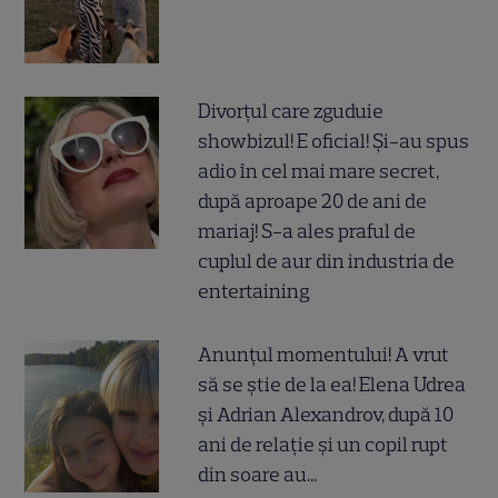
Divorțul care zguduie
showbizul! E oficial! Și-au spus
adio în cel mai mare secret,
după aproape 20 de ani de
mariaj! S-a ales praful de
cuplul de aur din industria de
entertaining
Anunțul momentului! A vrut
să se știe de la ea! Elena Udrea
și Adrian Alexandrov, după 10
ani de relație și un copil rupt
din soare au...