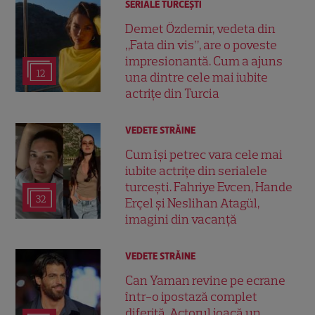
SERIALE TURCEŞTI
Demet Özdemir, vedeta din
„Fata din vis”, are o poveste
impresionantă. Cum a ajuns
12
una dintre cele mai iubite
actrițe din Turcia
VEDETE STRĂINE
Cum își petrec vara cele mai
iubite actrițe din serialele
turcești. Fahriye Evcen, Hande
32
Erçel și Neslihan Atagül,
imagini din vacanță
VEDETE STRĂINE
Can Yaman revine pe ecrane
într-o ipostază complet
diferită. Actorul joacă un