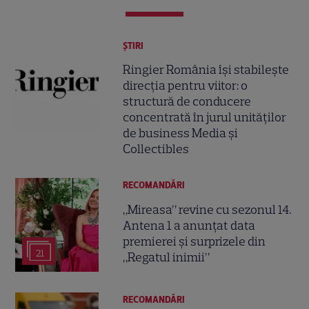
ȘTIRI
Ringier România își stabilește
direcția pentru viitor: o
structură de conducere
concentrată în jurul unităților
de business Media și
Collectibles
RECOMANDĂRI
„Mireasa” revine cu sezonul 14.
Antena 1 a anunțat data
premierei și surprizele din
21
„Regatul inimii”
RECOMANDĂRI