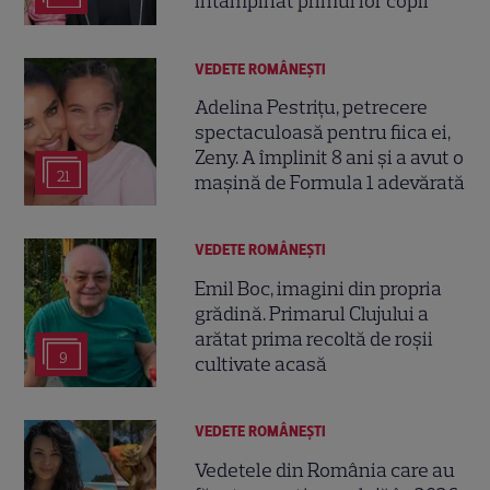
întâmpinat primul lor copil
VEDETE ROMÂNEŞTI
Adelina Pestrițu, petrecere
spectaculoasă pentru fiica ei,
Zeny. A împlinit 8 ani și a avut o
21
mașină de Formula 1 adevărată
VEDETE ROMÂNEŞTI
Emil Boc, imagini din propria
grădină. Primarul Clujului a
arătat prima recoltă de roșii
9
cultivate acasă
VEDETE ROMÂNEŞTI
Vedetele din România care au