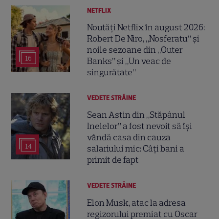
NETFLIX
Noutăți Netflix în august 2026:
Robert De Niro, „Nosferatu” și
noile sezoane din „Outer
16
Banks” și „Un veac de
singurătate”
VEDETE STRĂINE
Sean Astin din „Stăpânul
Inelelor” a fost nevoit să își
vândă casa din cauza
14
salariului mic: Câți bani a
primit de fapt
VEDETE STRĂINE
Elon Musk, atac la adresa
regizorului premiat cu Oscar