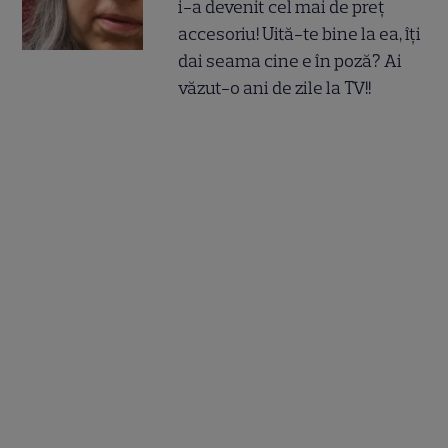
i-a devenit cel mai de preț
accesoriu! Uită-te bine la ea, îți
dai seama cine e în poză? Ai
văzut-o ani de zile la TV!!