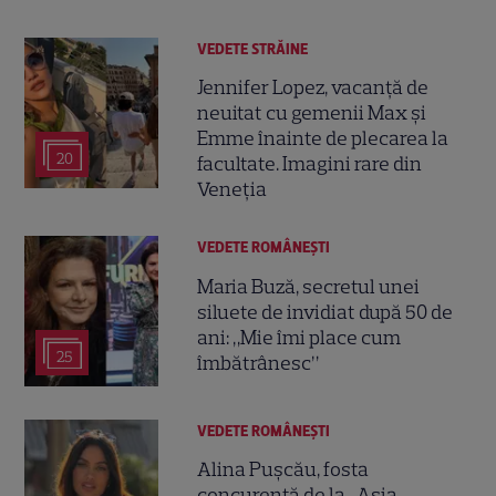
VEDETE STRĂINE
Jennifer Lopez, vacanță de
neuitat cu gemenii Max și
Emme înainte de plecarea la
20
facultate. Imagini rare din
Veneția
VEDETE ROMÂNEŞTI
Maria Buză, secretul unei
siluete de invidiat după 50 de
ani: „Mie îmi place cum
25
îmbătrânesc”
VEDETE ROMÂNEŞTI
Alina Pușcău, fosta
concurentă de la „Asia