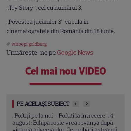
„Toy Story”, cel cu numărul 3.
„Povestea jucăriilor 3” va rula în
cinematografele din România din 18 iunie.
whoopi goldberg
Urmărește-ne pe
Google News
Cel mai nou VIDEO
PE ACELAȘI SUBIECT
”, 4
Grila TV de toamnă 2026: toate
Schi
upă
premierele confirmate la Pro TV și
Sezo
eaptă
Antena 1. Ce show-uri și seriale revin din
șans