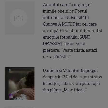
Anunțul care "a înghețat"
inimile oltenilor! Fostul
antrenor al Universității
Craiova A MURIT, iar cei care
au împărțit vestiarul, terenul și
emoțiile fotbalului SUNT
DEVASTAȚI de această
pierdere: "Veste tristă: astăzi
ne-a părăsit..."
Daniela și Valentin, în pragul
despărțirii? Cei doi s-au strâns
în brațe și abia s-au putut opri
din plâns: „Mi-e frică...”