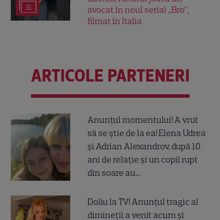
31
avocat în noul serial „Bro”,
filmat în Italia
ARTICOLE PARTENERI
Anunțul momentului! A vrut
să se știe de la ea! Elena Udrea
și Adrian Alexandrov, după 10
ani de relație și un copil rupt
din soare au...
Doliu la TV! Anunțul tragic al
dimineții a venit acum și