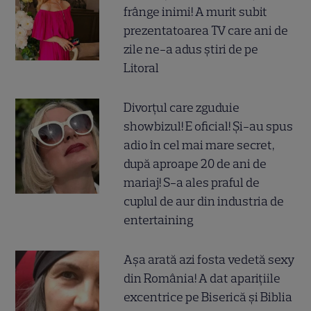
frânge inimi! A murit subit
prezentatoarea TV care ani de
zile ne-a adus știri de pe
Litoral
Divorțul care zguduie
showbizul! E oficial! Și-au spus
adio în cel mai mare secret,
după aproape 20 de ani de
mariaj! S-a ales praful de
cuplul de aur din industria de
entertaining
Așa arată azi fosta vedetă sexy
din România! A dat aparițiile
excentrice pe Biserică și Biblia