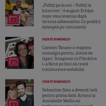
„Poftiți pe la noi – Poftiți la
întrecere”, 4 august: Echipa
roșie vrea revanșa după
4
victoria adversarilor. Ce probă îi
așteaptă pe concurenți
VEDETE ROMÂNEŞTI
Carmen Tănase a reaprins
nostalgia pentru „Inimă de
țigan”. Imaginea cu Flăcărica
29
i-a făcut pe fani să ceară
continuarea serialului
VEDETE ROMÂNEŞTI
Sebastian Stan a devenit tată
pentru prima dată. Actorul și
Annabelle Wallis au
6