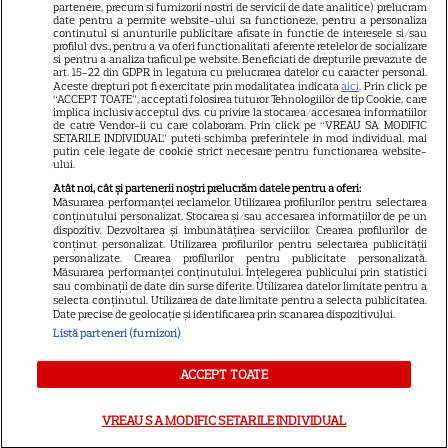
partenere, precum si furnizorii nostri de servicii de date analitice) prelucram
date pentru a permite website-ului sa functioneze, pentru a personaliza
Elle
continutul si anunturile publicitare afisate in functie de interesele si/sau
profilul dvs., pentru a va oferi functionalitati aferente retelelor de socializare
Unica
si pentru a analiza traficul pe website. Beneficiati de drepturile prevazute de
art. 15-22 din GDPR in legatura cu prelucrarea datelor cu caracter personal.
Retete practice
Aceste drepturi pot fi exercitate prin modalitatea indicata
aici
. Prin click pe
“ACCEPT TOATE”, acceptati folosirea tuturor Tehnologiilor de tip Cookie, care
implica inclusiv acceptul dvs. cu privire la stocarea/accesarea informatiilor
de catre Vendor-ii cu care colaboram. Prin click pe “VREAU SA MODIFIC
SETARILE INDIVIDUAL” puteti schimba preferintele in mod individual, mai
URMĂREȘTE-NE PE
putin cele legate de cookie strict necesare pentru functionarea website-
ului.
Atât noi, cât și partenerii noștri prelucrăm datele pentru a oferi:
Măsurarea performanței reclamelor. Utilizarea profilurilor pentru selectarea
conținutului personalizat. Stocarea și/sau accesarea informațiilor de pe un
dispozitiv. Dezvoltarea și îmbunătățirea serviciilor. Crearea profilurilor de
conținut personalizat. Utilizarea profilurilor pentru selectarea publicității
Copyright
2026
Ringier Romania – Toate Drepturile rezervate
personalizate. Crearea profilurilor pentru publicitate personalizată.
Măsurarea performanței conținutului. Înțelegerea publicului prin statistici
sau combinații de date din surse diferite. Utilizarea datelor limitate pentru a
selecta conținutul. Utilizarea de date limitate pentru a selecta publicitatea.
Date precise de geolocație și identificarea prin scanarea dispozitivului.
Listă parteneri (furnizori)
Pariază responsabil! Decizia ONJN nr. 821/25.09.2025.
Jocurile de noroc sunt interzise minorilor.
ACCEPT TOATE
VREAU SA MODIFIC SETARILE INDIVIDUAL