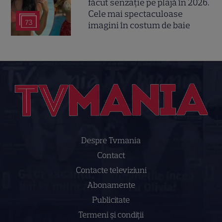
făcut senzație pe plajă în 2026.
Cele mai spectaculoase
73
imagini în costum de baie
Despre Tvmania
Contact
Contacte televiziuni
Abonamente
Publicitate
Termeni și condiții