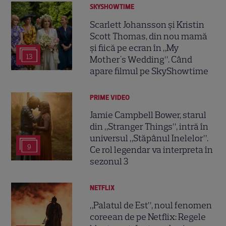
SKYSHOWTIME
Scarlett Johansson și Kristin
Scott Thomas, din nou mamă
și fiică pe ecran în „My
13
Mother's Wedding”. Când
apare filmul pe SkyShowtime
PRIME VIDEO
Jamie Campbell Bower, starul
din „Stranger Things”, intră în
universul „Stăpânul Inelelor”.
9
Ce rol legendar va interpreta în
sezonul 3
NETFLIX
„Palatul de Est”, noul fenomen
coreean de pe Netflix: Regele