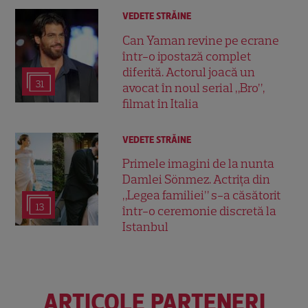
VEDETE STRĂINE
Can Yaman revine pe ecrane
într-o ipostază complet
diferită. Actorul joacă un
31
avocat în noul serial „Bro”,
filmat în Italia
VEDETE STRĂINE
Primele imagini de la nunta
Damlei Sönmez. Actrița din
„Legea familiei” s-a căsătorit
13
într-o ceremonie discretă la
Istanbul
ARTICOLE PARTENERI