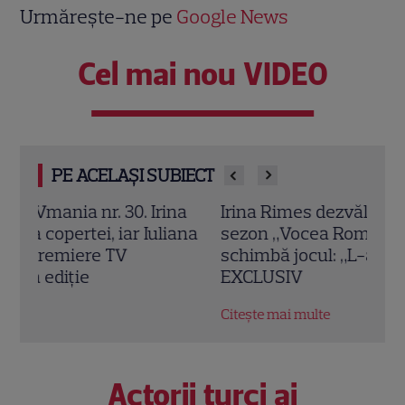
Urmărește-ne pe
Google News
Cel mai nou VIDEO
PE ACELAȘI SUBIECT
a
Irina Rimes dezvăluie „arma” din noul
Megh
ana
sezon „Vocea României”. Butonul care
Mast
schimbă jocul: „L-am folosit cu plăcere”
Suss
EXCLUSIV
Prin
Citește mai multe
Citeș
Actorii turci ai