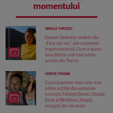
momentului
SERIALE TURCEŞTI
Demet Özdemir, vedeta din
„Fata din vis”, are o poveste
impresionantă. Cum a ajuns
12
una dintre cele mai iubite
actrițe din Turcia
VEDETE STRĂINE
Cum își petrec vara cele mai
iubite actrițe din serialele
turcești. Fahriye Evcen, Hande
32
Erçel și Neslihan Atagül,
imagini din vacanță