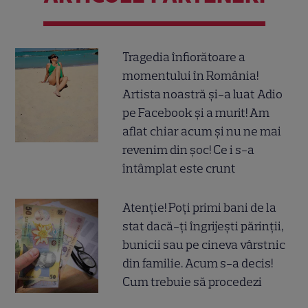
Tragedia înfiorătoare a
momentului în România!
Artista noastră și-a luat Adio
pe Facebook și a murit! Am
aflat chiar acum și nu ne mai
revenim din șoc! Ce i s-a
întâmplat este crunt
Atenție! Poți primi bani de la
stat dacă-ți îngrijești părinții,
bunicii sau pe cineva vârstnic
din familie. Acum s-a decis!
Cum trebuie să procedezi