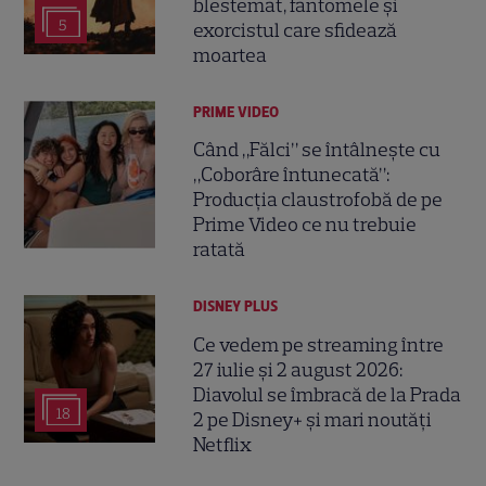
blestemat, fantomele și
5
exorcistul care sfidează
moartea
PRIME VIDEO
Când „Fălci” se întâlnește cu
„Coborâre întunecată”:
Producția claustrofobă de pe
Prime Video ce nu trebuie
ratată
DISNEY PLUS
Ce vedem pe streaming între
27 iulie și 2 august 2026:
Diavolul se îmbracă de la Prada
18
2 pe Disney+ și mari noutăți
Netflix