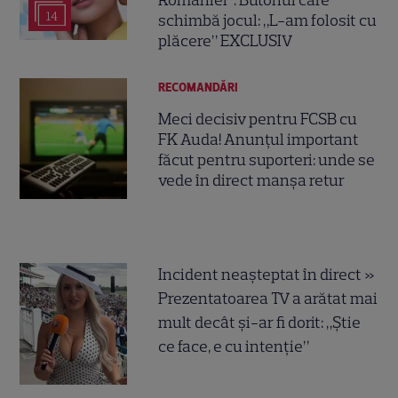
României”. Butonul care
14
schimbă jocul: „L-am folosit cu
plăcere” EXCLUSIV
RECOMANDĂRI
Meci decisiv pentru FCSB cu
FK Auda! Anunțul important
făcut pentru suporteri: unde se
vede în direct manșa retur
Incident neașteptat în direct »
Prezentatoarea TV a arătat mai
mult decât și-ar fi dorit: „Știe
ce face, e cu intenție”