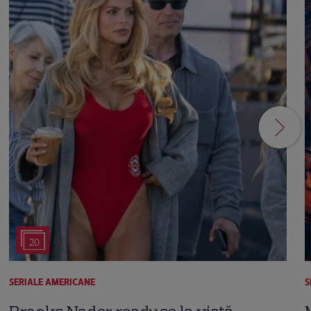
20
SERIALE AMERICANE
S