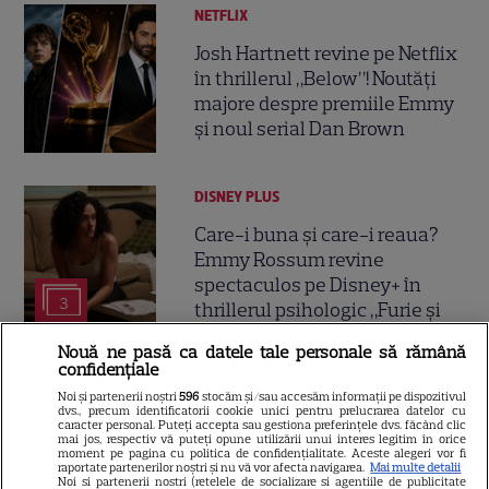
NETFLIX
Josh Hartnett revine pe Netflix
în thrillerul „Below”! Noutăți
majore despre premiile Emmy
și noul serial Dan Brown
DISNEY PLUS
Care-i buna și care-i reaua?
Emmy Rossum revine
spectaculos pe Disney+ în
3
thrillerul psihologic „Furie și
seducție”
Nouă ne pasă ca datele tale personale să rămână
confidențiale
ȘTIRI
Noi și partenerii noștri
596
stocăm și/sau accesăm informații pe dispozitivul
dvs., precum identificatorii cookie unici pentru prelucrarea datelor cu
caracter personal. Puteți accepta sau gestiona preferințele dvs. făcând clic
25 de ani de la lansarea
mai jos, respectiv vă puteți opune utilizării unui interes legitim în orice
filmului „Stăpânul inelelor:
moment pe pagina cu politica de confidențialitate. Aceste alegeri vor fi
raportate partenerilor noștri și nu vă vor afecta navigarea.
Mai multe detalii
Frăția Inelului”! Cum a creat
Noi si partenerii nostri (retelele de socializare si agentiile de publicitate