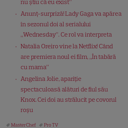
nu știu că eu exist”
Anunț-surpriză! Lady Gaga va apărea
în sezonul doi al serialului
„Wednesday”. Ce rol va interpreta
Natalia Oreiro vine la Netflix! Când
are premiera noul ei film, „În tabără
cu mama”
Angelina Jolie, apariție
spectaculoasă alături de fiul său
Knox. Cei doi au strălucit pe covorul
roșu
MasterChef
Pro TV