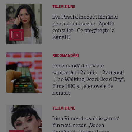
TELEVIZIUNE
Eva Pavel a început filmările
pentru noul sezon „Apel la
consilier”. Ce pregătește la
3
Kanal D
RECOMANDĂRI
Recomandările TV ale
săptămânii 27 iulie – 2 august!
„The Walking Dead: Dead City”,
filme HBO și telenovele de
neratat
TELEVIZIUNE
Irina Rimes dezvăluie „arma”
din noul sezon „Vocea