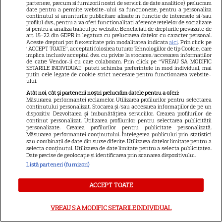
partenere, precum si furnizorii nostri de servicii de date analitice) prelucram
Peter Jackson una dintre cele
date pentru a permite website-ului sa functioneze, pentru a personaliza
continutul si anunturile publicitare afisate in functie de interesele si/sau
mai iubite producții fantasy din
profilul dvs., pentru a va oferi functionalitati aferente retelelor de socializare
istorie
si pentru a analiza traficul pe website. Beneficiati de drepturile prevazute de
art. 15-22 din GDPR in legatura cu prelucrarea datelor cu caracter personal.
Aceste drepturi pot fi exercitate prin modalitatea indicata
aici
. Prin click pe
“ACCEPT TOATE”, acceptati folosirea tuturor Tehnologiilor de tip Cookie, care
implica inclusiv acceptul dvs. cu privire la stocarea/accesarea informatiilor
PRIME VIDEO
de catre Vendor-ii cu care colaboram. Prin click pe “VREAU SA MODIFIC
SETARILE INDIVIDUAL” puteti schimba preferintele in mod individual, mai
Ride or Die pe Prime Video.
putin cele legate de cookie strict necesare pentru functionarea website-
ului.
Octavia Spencer și Hannah
Atât noi, cât și partenerii noștri prelucrăm datele pentru a oferi:
Waddingham, într-un serial cu
Măsurarea performanței reclamelor. Utilizarea profilurilor pentru selectarea
asasini, umor și multă acțiune
conținutului personalizat. Stocarea și/sau accesarea informațiilor de pe un
dispozitiv. Dezvoltarea și îmbunătățirea serviciilor. Crearea profilurilor de
conținut personalizat. Utilizarea profilurilor pentru selectarea publicității
personalizate. Crearea profilurilor pentru publicitate personalizată.
Măsurarea performanței conținutului. Înțelegerea publicului prin statistici
VEDETE STRĂINE
sau combinații de date din surse diferite. Utilizarea datelor limitate pentru a
selecta conținutul. Utilizarea de date limitate pentru a selecta publicitatea.
Lansarea thrillerului SF
Date precise de geolocație și identificarea prin scanarea dispozitivului.
Listă parteneri (furnizori)
„Capătul Străzii Stejar”: Anne
Hathaway și Ewan McGregor,
ACCEPT TOATE
7
înfruntare preistorică într-o
suburbie americană
VREAU SA MODIFIC SETARILE INDIVIDUAL