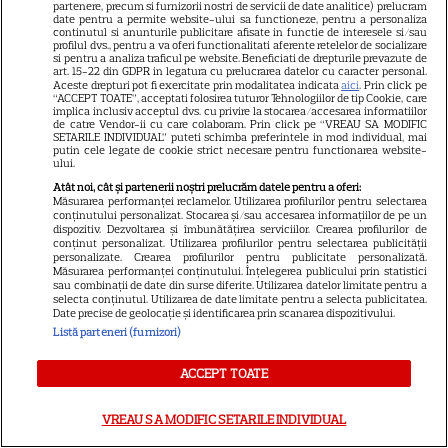
partenere, precum si furnizorii nostri de servicii de date analitice) prelucram
date pentru a permite website-ului sa functioneze, pentru a personaliza
continutul si anunturile publicitare afisate in functie de interesele si/sau
profilul dvs., pentru a va oferi functionalitati aferente retelelor de socializare
si pentru a analiza traficul pe website. Beneficiati de drepturile prevazute de
art. 15-22 din GDPR in legatura cu prelucrarea datelor cu caracter personal.
Aceste drepturi pot fi exercitate prin modalitatea indicata
aici
. Prin click pe
“ACCEPT TOATE”, acceptati folosirea tuturor Tehnologiilor de tip Cookie, care
Ce este săpunul de Marsilia și
implica inclusiv acceptul dvs. cu privire la stocarea/accesarea informatiilor
de catre Vendor-ii cu care colaboram. Prin click pe “VREAU SA MODIFIC
la ce se folosește
SETARILE INDIVIDUAL” puteti schimba preferintele in mod individual, mai
putin cele legate de cookie strict necesare pentru functionarea website-
ului.
Atât noi, cât și partenerii noștri prelucrăm datele pentru a oferi:
Măsurarea performanței reclamelor. Utilizarea profilurilor pentru selectarea
conținutului personalizat. Stocarea și/sau accesarea informațiilor de pe un
Câte calorii au cireșele și ce
dispozitiv. Dezvoltarea și îmbunătățirea serviciilor. Crearea profilurilor de
conținut personalizat. Utilizarea profilurilor pentru selectarea publicității
nutrienți conțin
personalizate. Crearea profilurilor pentru publicitate personalizată.
Măsurarea performanței conținutului. Înțelegerea publicului prin statistici
sau combinații de date din surse diferite. Utilizarea datelor limitate pentru a
selecta conținutul. Utilizarea de date limitate pentru a selecta publicitatea.
Date precise de geolocație și identificarea prin scanarea dispozitivului.
Listă parteneri (furnizori)
ALTE ARTICOLE
ACCEPT TOATE
INTERESANTE
VREAU SA MODIFIC SETARILE INDIVIDUAL