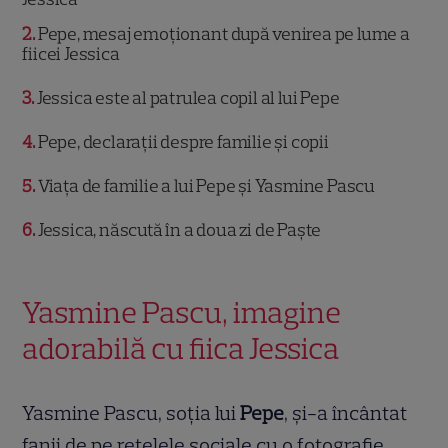
2
Pepe, mesaj emoționant după venirea pe lume a
fiicei Jessica
3
Jessica este al patrulea copil al lui Pepe
4
Pepe, declarații despre familie și copii
5
Viața de familie a lui Pepe și Yasmine Pascu
6
Jessica, născută în a doua zi de Paște
Yasmine Pascu, imagine
adorabilă cu fiica Jessica
Yasmine Pascu, soția lui
Pepe
, și-a încântat
fanii de pe rețelele sociale cu o fotografie