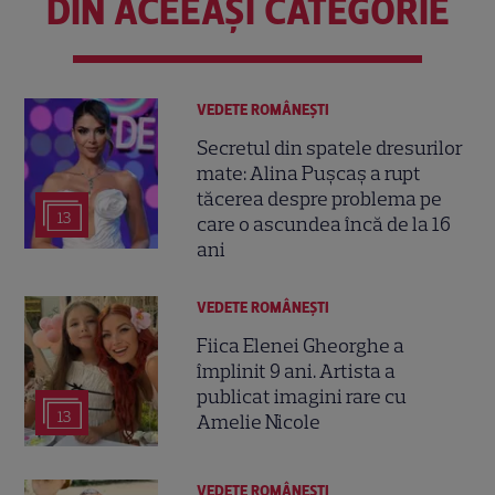
DIN ACEEAȘI CATEGORIE
VEDETE ROMÂNEŞTI
Secretul din spatele dresurilor
mate: Alina Pușcaș a rupt
tăcerea despre problema pe
13
care o ascundea încă de la 16
ani
VEDETE ROMÂNEŞTI
Fiica Elenei Gheorghe a
împlinit 9 ani. Artista a
publicat imagini rare cu
13
Amelie Nicole
VEDETE ROMÂNEŞTI