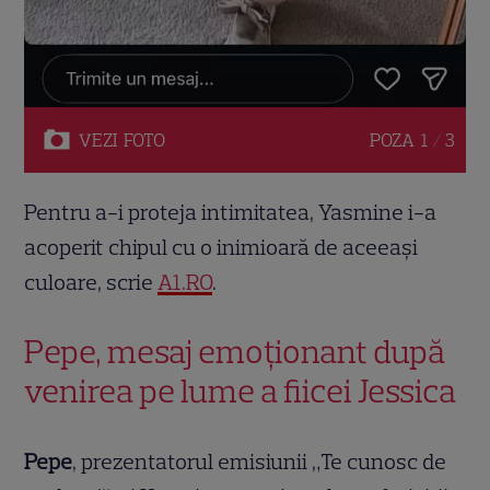
VEZI
FOTO
POZA
1 / 3
Pentru a-i proteja intimitatea, Yasmine i-a
acoperit chipul cu o inimioară de aceeași
culoare, scrie
A1.RO
.
Pepe, mesaj emoționant după
venirea pe lume a fiicei Jessica
Pepe
, prezentatorul emisiunii „Te cunosc de