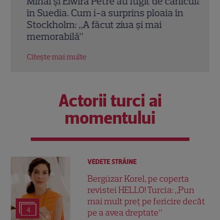
Mihai și Elwira Petre au fugit de caniculă
Tom 
arte
în Suedia. Cum i-a surprins ploaia în
Pove
Stockholm: „A făcut ziua și mai
Holl
SIV
memorabilă”
Citeș
Citește mai multe
Actorii turci ai
momentului
VEDETE STRĂINE
Bergüzar Korel, pe coperta
revistei HELLO! Turcia: „Pun
mai mult preț pe fericire decât
4
pe a avea dreptate”