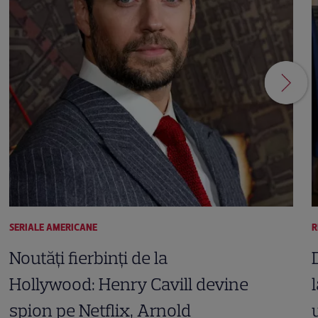
SERIALE AMERICANE
R
Noutăți fierbinți de la
Hollywood: Henry Cavill devine
spion pe Netflix, Arnold