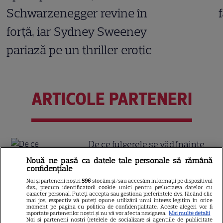
Schwarzenegger revine în
forță, iar Sydney Sweeney
pariază pe un thriller erotic
ARTICOLE PARTENERI
De ce fulgerele se văd înainte
să se audă tunetul
Nouă ne pasă ca datele tale personale să rămână
confidențiale
Noi și partenerii noștri
596
stocăm și/sau accesăm informații pe dispozitivul
dvs., precum identificatorii cookie unici pentru prelucrarea datelor cu
caracter personal. Puteți accepta sau gestiona preferințele dvs. făcând clic
mai jos, respectiv vă puteți opune utilizării unui interes legitim în orice
moment pe pagina cu politica de confidențialitate. Aceste alegeri vor fi
Ce este oțetul de orez și în ce
raportate partenerilor noștri și nu vă vor afecta navigarea.
Mai multe detalii
Noi si partenerii nostri (retelele de socializare si agentiile de publicitate
preparate se folosește