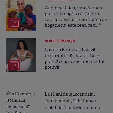
Andreea Raicu, transformare
profundă după o călătorie în
Africa: „Cea mai mare formă de
12
bogăție nu este ceea ce ai...”
VEDETE ROMÂNEŞTI
Carmen Brumă a absolvit
masterul la 49 de ani. „Nu e
prea târziu. E exact momentul
18
potrivit!”
La 13 ani de la „scandalul
Termopanul”, Gabi Tamaș,
ajutat de Diana Munteanu, a