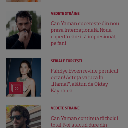
VEDETE STRĂINE
Can Yaman cucerește din nou
presa internațională. Noua
copertă care i-a impresionat
pe fani
SERIALE TURCEŞTI
Fahriye Evcen revine pe micul
ecran! Actrița va juca în
„Hamal”, alături de Oktay
22
Kaynarca
VEDETE STRĂINE
Can Yaman continuă războiul
total! Noi atacuri dure din