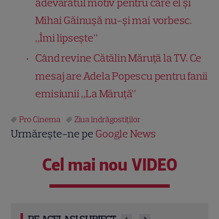
adevăratul motiv pentru care el și
Mihai Găinușă nu-și mai vorbesc.
„Îmi lipsește”
Când revine Cătălin Măruță la TV. Ce
mesaj are Adela Popescu pentru fanii
emisiunii „La Măruță”
Pro Cinema
Ziua îndrăgostiţilor
Urmărește-ne pe
Google News
Cel mai nou VIDEO