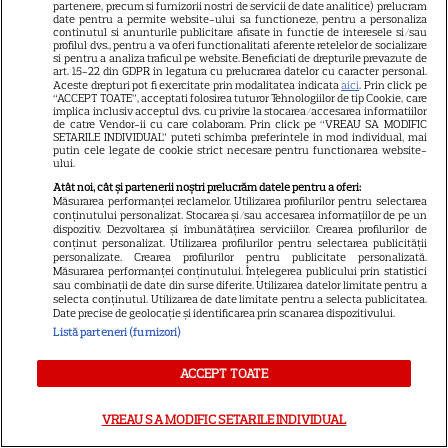
partenere, precum si furnizorii nostri de servicii de date analitice) prelucram
Adela Mărculescu, omagiată
date pentru a permite website-ului sa functioneze, pentru a personaliza
continutul si anunturile publicitare afisate in functie de interesele si/sau
de TVR. Filmul „Cine iubește și
profilul dvs., pentru a va oferi functionalitati aferente retelelor de socializare
si pentru a analiza traficul pe website. Beneficiati de drepturile prevazute de
lasă” și alte producții speciale,
art. 15-22 din GDPR in legatura cu prelucrarea datelor cu caracter personal.
difuzate în memoria actriței
Aceste drepturi pot fi exercitate prin modalitatea indicata
aici
. Prin click pe
“ACCEPT TOATE”, acceptati folosirea tuturor Tehnologiilor de tip Cookie, care
implica inclusiv acceptul dvs. cu privire la stocarea/accesarea informatiilor
de catre Vendor-ii cu care colaboram. Prin click pe “VREAU SA MODIFIC
SETARILE INDIVIDUAL” puteti schimba preferintele in mod individual, mai
putin cele legate de cookie strict necesare pentru functionarea website-
ului.
Atât noi, cât și partenerii noștri prelucrăm datele pentru a oferi:
Soția fotbalistului de
Măsurarea performanței reclamelor. Utilizarea profilurilor pentru selectarea
conținutului personalizat. Stocarea și/sau accesarea informațiilor de pe un
națională a stârnit furie cu
dispozitiv. Dezvoltarea și îmbunătățirea serviciilor. Crearea profilurilor de
conținut personalizat. Utilizarea profilurilor pentru selectarea publicității
ultima postare » Fanii au
personalizate. Crearea profilurilor pentru publicitate personalizată.
reacționat dur: „Cum să spui
Măsurarea performanței conținutului. Înțelegerea publicului prin statistici
sau combinații de date din surse diferite. Utilizarea datelor limitate pentru a
așa ceva?”
selecta conținutul. Utilizarea de date limitate pentru a selecta publicitatea.
Date precise de geolocație și identificarea prin scanarea dispozitivului.
Listă parteneri (furnizori)
Dusterul produs la Mioveni,
ACCEPT TOATE
liderul pieței auto din Ucraina
» Câte exemplare au fost
VREAU SA MODIFIC SETARILE INDIVIDUAL
cumpărate în acest an