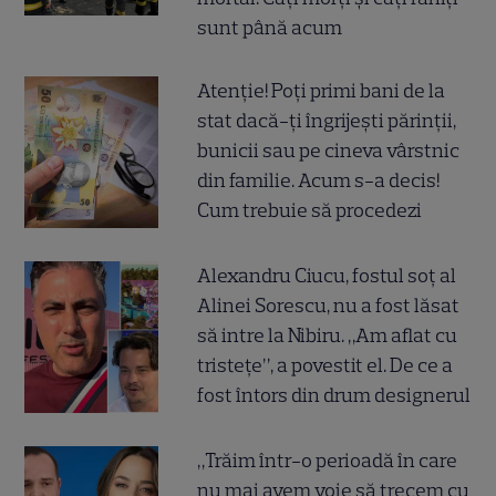
sunt până acum
Atenție! Poți primi bani de la
stat dacă-ți îngrijești părinții,
bunicii sau pe cineva vârstnic
din familie. Acum s-a decis!
Cum trebuie să procedezi
Alexandru Ciucu, fostul soț al
Alinei Sorescu, nu a fost lăsat
să intre la Nibiru. „Am aflat cu
tristețe”, a povestit el. De ce a
fost întors din drum designerul
„Trăim într-o perioadă în care
nu mai avem voie să trecem cu