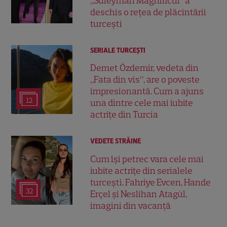
„Suleyman Magnificul” a
deschis o rețea de plăcintării
turcești
SERIALE TURCEŞTI
Demet Özdemir, vedeta din
„Fata din vis”, are o poveste
impresionantă. Cum a ajuns
12
una dintre cele mai iubite
actrițe din Turcia
VEDETE STRĂINE
Cum își petrec vara cele mai
iubite actrițe din serialele
turcești. Fahriye Evcen, Hande
32
Erçel și Neslihan Atagül,
imagini din vacanță