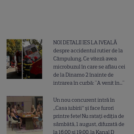
NOI DETALII IES LA IVEALĂ
despre accidentul rutier de la
Câmpulung. Ce viteză avea
microbuzul în care se aflau cei
de la Dinamo 2 înainte de
intrarea în curbă: "A venit în..."
Un nou concurent intră în
„Casa iubirii” și face furori
printre fete! Nu ratați ediția de
sâmbătă, 1 august, difuzată de
la 16:00 și 19:00, la Kanal D