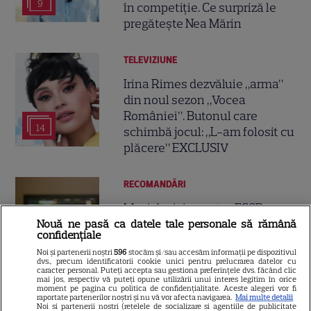
9
în competiție. Ce surpriză le
pregătește Nea Mărin
TELEVIZIUNE
Irina Rimes dezvăluie „arma”
din noul sezon „Vocea
României”. Butonul care
14
schimbă jocul: „L-am folosit cu
plăcere” EXCLUSIV
RECOMANDĂRI
Meci decisiv pentru FCSB cu
FK Auda! Anunțul important
Nouă ne pasă ca datele tale personale să rămână
confidențiale
făcut pentru suporteri: unde se
Noi și partenerii noștri
596
stocăm și/sau accesăm informații pe dispozitivul
vede în direct manșa retur
dvs., precum identificatorii cookie unici pentru prelucrarea datelor cu
caracter personal. Puteți accepta sau gestiona preferințele dvs. făcând clic
mai jos, respectiv vă puteți opune utilizării unui interes legitim în orice
moment pe pagina cu politica de confidențialitate. Aceste alegeri vor fi
raportate partenerilor noștri și nu vă vor afecta navigarea.
Mai multe detalii
RECOMANDĂRI
Noi si partenerii nostri (retelele de socializare si agentiile de publicitate