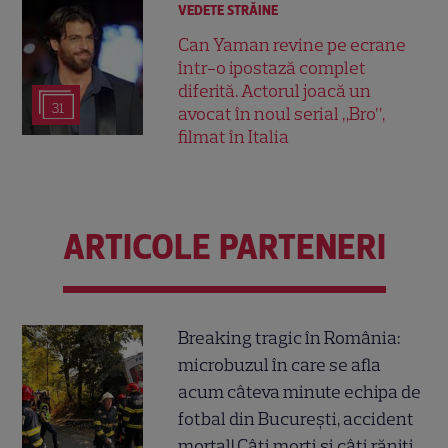
VEDETE STRĂINE
Can Yaman revine pe ecrane
într-o ipostază complet
diferită. Actorul joacă un
31
avocat în noul serial „Bro”,
filmat în Italia
ARTICOLE PARTENERI
Breaking tragic în România:
microbuzul în care se afla
acum câteva minute echipa de
fotbal din București, accident
mortal! Câți morți și câți răniți