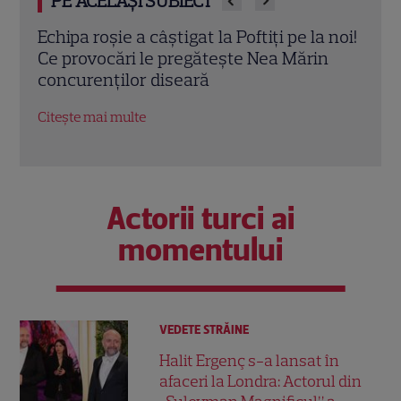
PE ACELAȘI SUBIECT
l
Echipa roșie a câștigat la Poftiți pe la noi!
Recoman
Ce provocări le pregătește Nea Mărin
iulie – 
concurenților diseară
Dead Cit
neratat
Citește mai multe
Citește ma
Actorii turci ai
momentului
VEDETE STRĂINE
Halit Ergenç s-a lansat în
afaceri la Londra: Actorul din