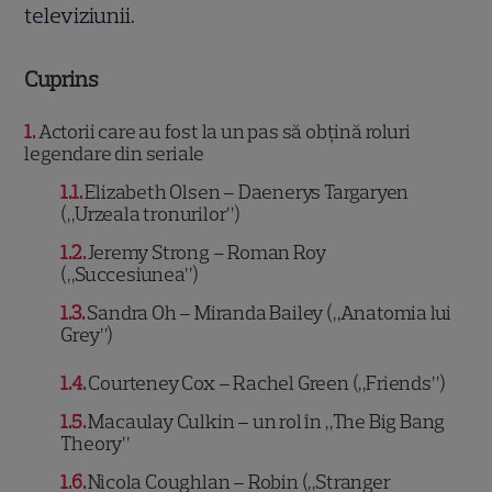
televiziunii.
Cuprins
1
Actorii care au fost la un pas să obțină roluri
legendare din seriale
1.1
Elizabeth Olsen – Daenerys Targaryen
(„Urzeala tronurilor”)
1.2
Jeremy Strong – Roman Roy
(„Succesiunea”)
1.3
Sandra Oh – Miranda Bailey („Anatomia lui
Grey”)
1.4
Courteney Cox – Rachel Green („Friends”)
1.5
Macaulay Culkin – un rol în „The Big Bang
Theory”
1.6
Nicola Coughlan – Robin („Stranger