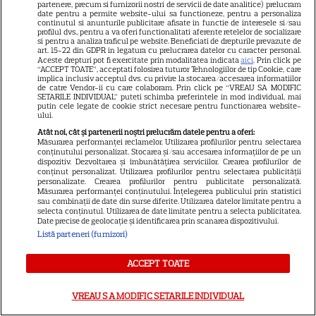
partenere, precum si furnizorii nostri de servicii de date analitice) prelucram
actrițe din Turcia
date pentru a permite website-ului sa functioneze, pentru a personaliza
continutul si anunturile publicitare afisate in functie de interesele si/sau
profilul dvs., pentru a va oferi functionalitati aferente retelelor de socializare
si pentru a analiza traficul pe website. Beneficiati de drepturile prevazute de
art. 15-22 din GDPR in legatura cu prelucrarea datelor cu caracter personal.
VEDETE STRĂINE
Aceste drepturi pot fi exercitate prin modalitatea indicata
aici
. Prin click pe
“ACCEPT TOATE”, acceptati folosirea tuturor Tehnologiilor de tip Cookie, care
Cum își petrec vara cele mai
implica inclusiv acceptul dvs. cu privire la stocarea/accesarea informatiilor
de catre Vendor-ii cu care colaboram. Prin click pe “VREAU SA MODIFIC
iubite actrițe din serialele
SETARILE INDIVIDUAL” puteti schimba preferintele in mod individual, mai
turcești. Fahriye Evcen, Hande
putin cele legate de cookie strict necesare pentru functionarea website-
ului.
32
Erçel și Neslihan Atagül,
Atât noi, cât și partenerii noștri prelucrăm datele pentru a oferi:
imagini din vacanță
Măsurarea performanței reclamelor. Utilizarea profilurilor pentru selectarea
conținutului personalizat. Stocarea și/sau accesarea informațiilor de pe un
dispozitiv. Dezvoltarea și îmbunătățirea serviciilor. Crearea profilurilor de
conținut personalizat. Utilizarea profilurilor pentru selectarea publicității
VEDETE STRĂINE
personalizate. Crearea profilurilor pentru publicitate personalizată.
Măsurarea performanței conținutului. Înțelegerea publicului prin statistici
Can Yaman revine pe ecrane
sau combinații de date din surse diferite. Utilizarea datelor limitate pentru a
selecta conținutul. Utilizarea de date limitate pentru a selecta publicitatea.
într-o ipostază complet
Date precise de geolocație și identificarea prin scanarea dispozitivului.
diferită. Actorul joacă un
Listă parteneri (furnizori)
31
avocat în noul serial „Bro”,
ACCEPT TOATE
filmat în Italia
VREAU SA MODIFIC SETARILE INDIVIDUAL