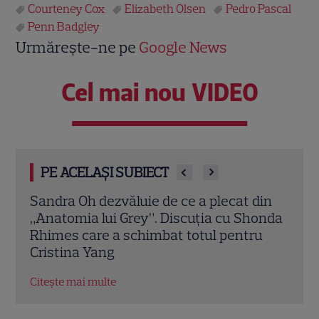
Courteney Cox
Elizabeth Olsen
Pedro Pascal
Penn Badgley
Urmărește-ne pe
Google News
Cel mai nou VIDEO
PE ACELAȘI SUBIECT
din
„Sărmana Maria” intră pe VOYO. Cum
Broo
onda
arată Thalía la 30 de ani după rolul care a
icon
u
făcut-o celebră
de la
Citește mai multe
Citeș