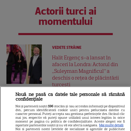
Actorii turci ai
momentului
VEDETE STRĂINE
Halit Ergenç s-a lansat în
afaceri la Londra: Actorul din
„Suleyman Magnificul” a
deschis o rețea de plăcintării
turcești
Nouă ne pasă ca datele tale personale să rămână
confidențiale
SERIALE TURCEŞTI
Noi și partenerii noștri
596
stocăm și/sau accesăm informații pe dispozitivul
Demet Özdemir, vedeta din
dvs., precum identificatorii cookie unici pentru prelucrarea datelor cu
caracter personal. Puteți accepta sau gestiona preferințele dvs. făcând clic
„Fata din vis”, are o poveste
mai jos, respectiv vă puteți opune utilizării unui interes legitim în orice
moment pe pagina cu politica de confidențialitate. Aceste alegeri vor fi
impresionantă. Cum a ajuns
raportate partenerilor noștri și nu vă vor afecta navigarea.
Mai multe detalii
12
Noi si partenerii nostri (retelele de socializare si agentiile de publicitate
una dintre cele mai iubite