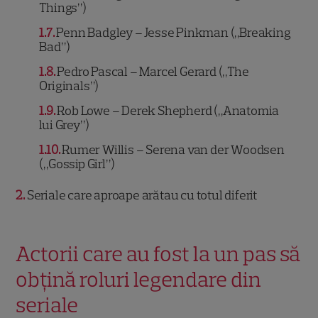
Things”)
1.7
Penn Badgley – Jesse Pinkman („Breaking
Bad”)
1.8
Pedro Pascal – Marcel Gerard („The
Originals”)
1.9
Rob Lowe – Derek Shepherd („Anatomia
lui Grey”)
1.10
Rumer Willis – Serena van der Woodsen
(„Gossip Girl”)
2
Seriale care aproape arătau cu totul diferit
Actorii care au fost la un pas să
obțină roluri legendare din
seriale