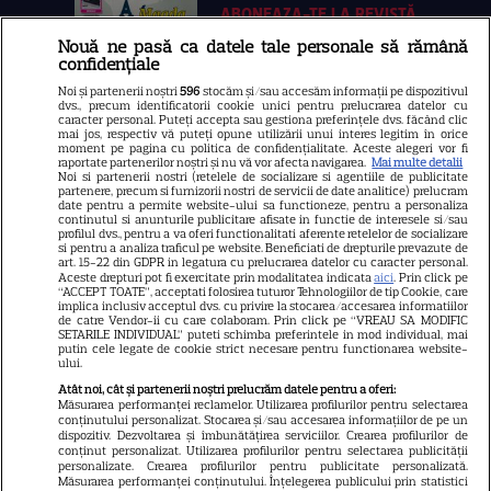
ABONEAZA-TE LA REVISTĂ
Nouă ne pasă ca datele tale personale să rămână
confidențiale
Noi și partenerii noștri
596
stocăm și/sau accesăm informații pe dispozitivul
dvs., precum identificatorii cookie unici pentru prelucrarea datelor cu
Libertatea
caracter personal. Puteți accepta sau gestiona preferințele dvs. făcând clic
mai jos, respectiv vă puteți opune utilizării unui interes legitim în orice
moment pe pagina cu politica de confidențialitate. Aceste alegeri vor fi
Libertatea pentru femei
raportate partenerilor noștri și nu vă vor afecta navigarea.
Mai multe detalii
Noi si partenerii nostri (retelele de socializare si agentiile de publicitate
GSP
partenere, precum si furnizorii nostri de servicii de date analitice) prelucram
date pentru a permite website-ului sa functioneze, pentru a personaliza
Știri mondene
continutul si anunturile publicitare afisate in functie de interesele si/sau
profilul dvs., pentru a va oferi functionalitati aferente retelelor de socializare
si pentru a analiza traficul pe website. Beneficiati de drepturile prevazute de
Avantaje
art. 15-22 din GDPR in legatura cu prelucrarea datelor cu caracter personal.
Aceste drepturi pot fi exercitate prin modalitatea indicata
aici
. Prin click pe
Elle
“ACCEPT TOATE”, acceptati folosirea tuturor Tehnologiilor de tip Cookie, care
implica inclusiv acceptul dvs. cu privire la stocarea/accesarea informatiilor
Unica
de catre Vendor-ii cu care colaboram. Prin click pe “VREAU SA MODIFIC
SETARILE INDIVIDUAL” puteti schimba preferintele in mod individual, mai
Retete practice
putin cele legate de cookie strict necesare pentru functionarea website-
ului.
Atât noi, cât și partenerii noștri prelucrăm datele pentru a oferi:
Măsurarea performanței reclamelor. Utilizarea profilurilor pentru selectarea
URMĂREȘTE-NE PE
conținutului personalizat. Stocarea și/sau accesarea informațiilor de pe un
dispozitiv. Dezvoltarea și îmbunătățirea serviciilor. Crearea profilurilor de
conținut personalizat. Utilizarea profilurilor pentru selectarea publicității
personalizate. Crearea profilurilor pentru publicitate personalizată.
Măsurarea performanței conținutului. Înțelegerea publicului prin statistici