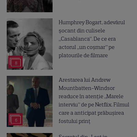
Humphrey Bogart, adevărul
șocant din culisele
„Casablanca”. De ce era
actorul „un coșmar” pe
platourile de filmare
8
Arestarea lui Andrew
Mountbatten-Windsor
readuce în atenție „Marele
interviu” de pe Netflix. Filmul
care a anticipat prăbușirea
fostului prinț
6
Secretul din „Lost in