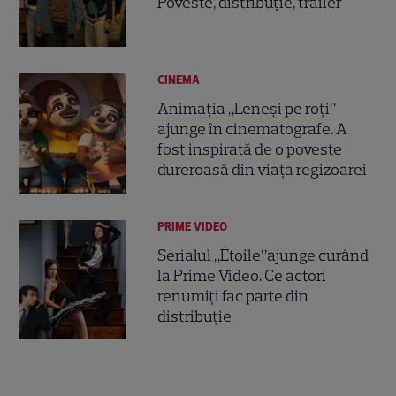
Poveste, distribuție, trailer
CINEMA
Animația „Leneși pe roți”
ajunge în cinematografe. A
fost inspirată de o poveste
dureroasă din viața regizoarei
PRIME VIDEO
Serialul „Étoile”ajunge curând
la Prime Video. Ce actori
renumiți fac parte din
distribuție