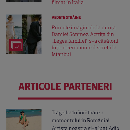
filmat în Italia
VEDETE STRĂINE
Primele imagini de la nunta
Damlei Sönmez. Actrița din
„Legea familiei” s-a căsătorit
13
într-o ceremonie discretă la
Istanbul
ARTICOLE PARTENERI
Tragedia înfiorătoare a
momentului în România!
Artista noastră și-a luat Adio