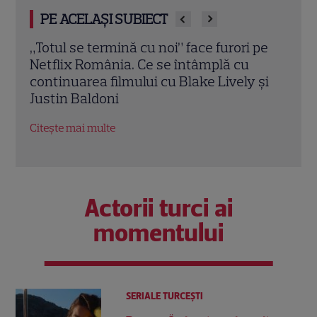
PE ACELAȘI SUBIECT
pe
Ghid de streaming, 20 – 26 iulie: „Star
Nout
Trek: Noi lumi stranii” revine cu sezonul
„Han
și
4. Ce filme noi intră pe Netflix și Max
„Pola
Citește mai multe
Citeș
Actorii turci ai
momentului
SERIALE TURCEŞTI