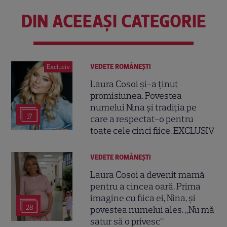
DIN ACEEAȘI CATEGORIE
VEDETE ROMÂNEŞTI
Exclusiv
Laura Cosoi și-a ținut
promisiunea. Povestea
numelui Nina și tradiția pe
17
care a respectat-o pentru
toate cele cinci fiice. EXCLUSIV
VEDETE ROMÂNEŞTI
Laura Cosoi a devenit mamă
pentru a cincea oară. Prima
imagine cu fiica ei, Nina, și
28
povestea numelui ales. „Nu mă
satur să o privesc”