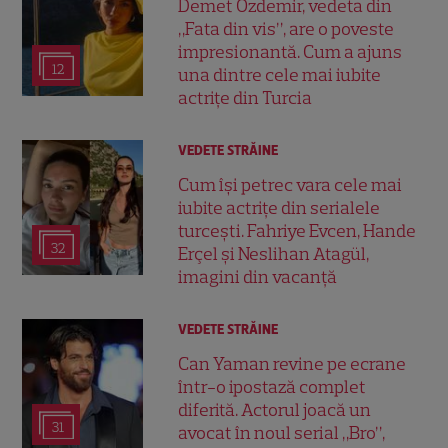
Demet Özdemir, vedeta din
„Fata din vis”, are o poveste
impresionantă. Cum a ajuns
12
una dintre cele mai iubite
actrițe din Turcia
VEDETE STRĂINE
Cum își petrec vara cele mai
iubite actrițe din serialele
turcești. Fahriye Evcen, Hande
32
Erçel și Neslihan Atagül,
imagini din vacanță
VEDETE STRĂINE
Can Yaman revine pe ecrane
într-o ipostază complet
diferită. Actorul joacă un
31
avocat în noul serial „Bro”,