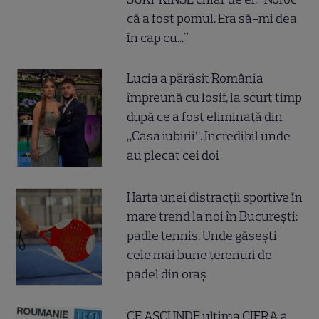
că a fost pomul. Era să-mi dea
în cap cu..."
Lucia a părăsit România
împreună cu Iosif, la scurt timp
după ce a fost eliminată din
„Casa iubirii”. Incredibil unde
au plecat cei doi
Harta unei distracții sportive în
mare trend la noi în București:
padle tennis. Unde găsești
cele mai bune terenuri de
padel din oraș
CE ASCUNDE ultima CIFRA a