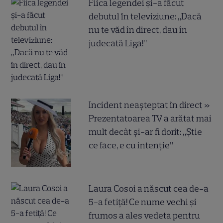
Fiica legendei și-a făcut
debutul în televiziune: „Dacă
nu te văd în direct, dau în
judecată Liga!”
Incident neașteptat în direct »
Prezentatoarea TV a arătat mai
mult decât și-ar fi dorit: „Știe
ce face, e cu intenție”
Laura Cosoi a născut cea de-a
5-a fetiță! Ce nume vechi și
frumos a ales vedeta pentru