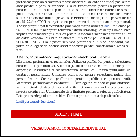
partenere, precum si furnizorii nostri de servicii de date analitice) prelucram
date pentru a permite website-ului sa functioneze, pentru a personaliza
continutul si anunturile publicitare afisate in functie de interesele si/sau
profilul dvs., pentru a va oferi functionalitati aferente retelelor de socializare
SERIALE AMERICANE
R
si pentru a analiza traficul pe website. Beneficiati de drepturile prevazute de
art. 15-22 din GDPR in legatura cu prelucrarea datelor cu caracter personal.
Aceste drepturi pot fi exercitate prin modalitatea indicata
aici
. Prin click pe
Sandra Oh dezvăluie de ce a
“ACCEPT TOATE”, acceptati folosirea tuturor Tehnologiilor de tip Cookie, care
implica inclusiv acceptul dvs. cu privire la stocarea/accesarea informatiilor
de catre Vendor-ii cu care colaboram. Prin click pe “VREAU SA MODIFIC
plecat din „Anatomia lui Grey”.
SETARILE INDIVIDUAL” puteti schimba preferintele in mod individual, mai
putin cele legate de cookie strict necesare pentru functionarea website-
Discuția cu Shonda Rhimes
ului.
Atât noi, cât și partenerii noștri prelucrăm datele pentru a oferi:
care a schimbat totul pentru
Măsurarea performanței reclamelor. Utilizarea profilurilor pentru selectarea
conținutului personalizat. Stocarea și/sau accesarea informațiilor de pe un
dispozitiv. Dezvoltarea și îmbunătățirea serviciilor. Crearea profilurilor de
Cristina Yang
conținut personalizat. Utilizarea profilurilor pentru selectarea publicității
personalizate. Crearea profilurilor pentru publicitate personalizată.
Măsurarea performanței conținutului. Înțelegerea publicului prin statistici
sau combinații de date din surse diferite. Utilizarea datelor limitate pentru a
selecta conținutul. Utilizarea de date limitate pentru a selecta publicitatea.
Date precise de geolocație și identificarea prin scanarea dispozitivului.
ARTICOLE PARTENERI
Listă parteneri (furnizori)
ACCEPT TOATE
VREAU SA MODIFIC SETARILE INDIVIDUAL
Horoscop 31 iulie 2026.