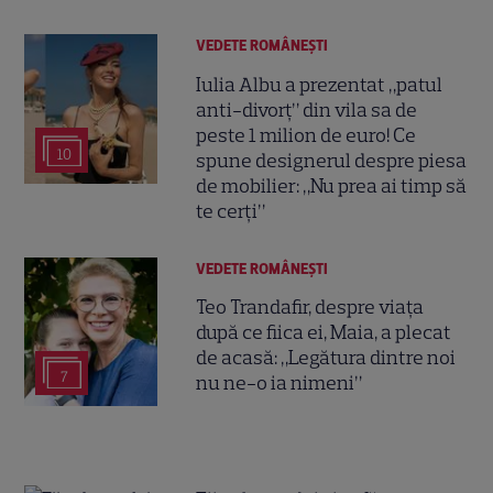
VEDETE ROMÂNEŞTI
Iulia Albu a prezentat „patul
anti-divorț” din vila sa de
peste 1 milion de euro! Ce
10
spune designerul despre piesa
de mobilier: „Nu prea ai timp să
te cerți”
VEDETE ROMÂNEŞTI
Teo Trandafir, despre viața
după ce fiica ei, Maia, a plecat
de acasă: „Legătura dintre noi
7
nu ne-o ia nimeni”