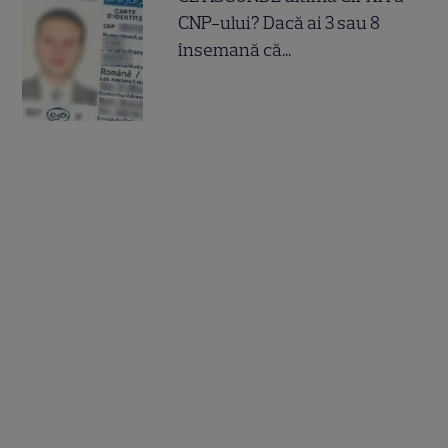
CNP-ului? Dacă ai 3 sau 8
însemană că...