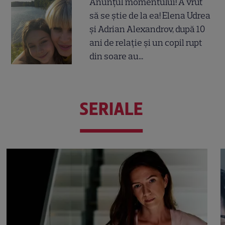
Anunțul momentului! A vrut
să se știe de la ea! Elena Udrea
și Adrian Alexandrov, după 10
ani de relație și un copil rupt
din soare au...
SERIALE