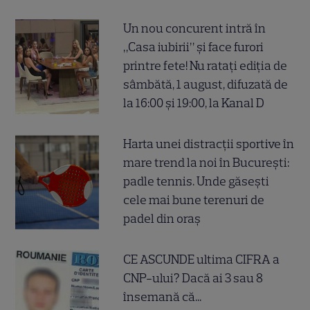
Un nou concurent intră în
„Casa iubirii” și face furori
printre fete! Nu ratați ediția de
sâmbătă, 1 august, difuzată de
la 16:00 și 19:00, la Kanal D
Harta unei distracții sportive în
mare trend la noi în București:
padle tennis. Unde găsești
cele mai bune terenuri de
padel din oraș
CE ASCUNDE ultima CIFRA a
CNP-ului? Dacă ai 3 sau 8
însemană că...