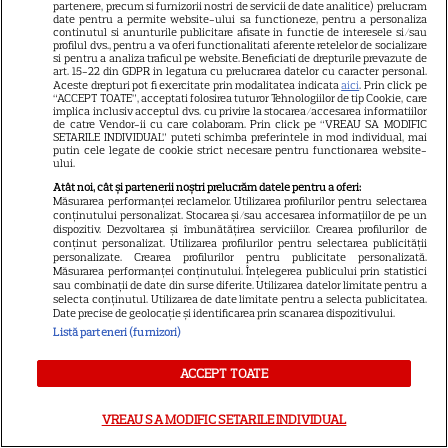
partenere, precum si furnizorii nostri de servicii de date analitice) prelucram
date pentru a permite website-ului sa functioneze, pentru a personaliza
continutul si anunturile publicitare afisate in functie de interesele si/sau
ALTE ARTICOLE
profilul dvs., pentru a va oferi functionalitati aferente retelelor de socializare
si pentru a analiza traficul pe website. Beneficiati de drepturile prevazute de
art. 15-22 din GDPR in legatura cu prelucrarea datelor cu caracter personal.
INTERESANTE
Aceste drepturi pot fi exercitate prin modalitatea indicata
aici
. Prin click pe
“ACCEPT TOATE”, acceptati folosirea tuturor Tehnologiilor de tip Cookie, care
implica inclusiv acceptul dvs. cu privire la stocarea/accesarea informatiilor
de catre Vendor-ii cu care colaboram. Prin click pe “VREAU SA MODIFIC
SETARILE INDIVIDUAL” puteti schimba preferintele in mod individual, mai
putin cele legate de cookie strict necesare pentru functionarea website-
ului.
PRIME VIDEO
Atât noi, cât și partenerii noștri prelucrăm datele pentru a oferi:
Măsurarea performanței reclamelor. Utilizarea profilurilor pentru selectarea
Premierele Prime Video din
conținutului personalizat. Stocarea și/sau accesarea informațiilor de pe un
dispozitiv. Dezvoltarea și îmbunătățirea serviciilor. Crearea profilurilor de
august 2026: „Reacher”
conținut personalizat. Utilizarea profilurilor pentru selectarea publicității
personalizate. Crearea profilurilor pentru publicitate personalizată.
sezonul 4, „Sterling Point” și
Măsurarea performanței conținutului. Înțelegerea publicului prin statistici
6
noi filme de neratat
sau combinații de date din surse diferite. Utilizarea datelor limitate pentru a
selecta conținutul. Utilizarea de date limitate pentru a selecta publicitatea.
Date precise de geolocație și identificarea prin scanarea dispozitivului.
Listă parteneri (furnizori)
DISNEY PLUS
ACCEPT TOATE
Premiere Disney+ august
2026: „Camp Rock 3”,
VREAU SA MODIFIC SETARILE INDIVIDUAL
„Futurama” și trilogia
17