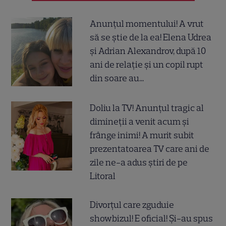
Anunțul momentului! A vrut
să se știe de la ea! Elena Udrea
și Adrian Alexandrov, după 10
ani de relație și un copil rupt
din soare au...
Doliu la TV! Anunțul tragic al
dimineții a venit acum și
frânge inimi! A murit subit
prezentatoarea TV care ani de
zile ne-a adus știri de pe
Litoral
Divorțul care zguduie
showbizul! E oficial! Și-au spus