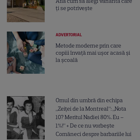
Află cum să alegi varianta care
ți se potrivește
ADVERTORIAL
Metode moderne prin care
copiii învață mai ușor acasă și
la școală
Omul din umbră din echipa
„Zeiței de la Montreal”: „Nota
10? Meritul Nadiei 80%. Eu –
1%!” + De ce nu vorbește
Comăneci despre barbariile lui