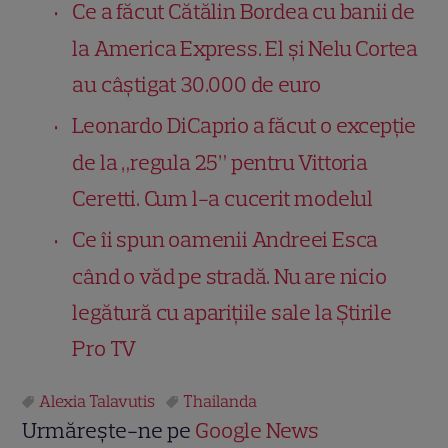
Ce a făcut Cătălin Bordea cu banii de
la America Express. El și Nelu Cortea
au câștigat 30.000 de euro
Leonardo DiCaprio a făcut o excepție
de la „regula 25” pentru Vittoria
Ceretti. Cum l-a cucerit modelul
Ce îi spun oamenii Andreei Esca
când o văd pe stradă. Nu are nicio
legătură cu aparițiile sale la Știrile
Pro TV
Alexia Talavutis
Thailanda
Urmărește-ne pe
Google News