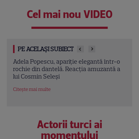
Cel mai nou VIDEO
PE ACELAȘI SUBIECT
lia.
Adela Popescu, apariție elegantă într-o
Magd
de
rochie din dantelă. Reacția amuzantă a
alătu
ro în
lui Cosmin Seleși
frum
EXC
Citește mai multe
Citeș
Actorii turci ai
momentului