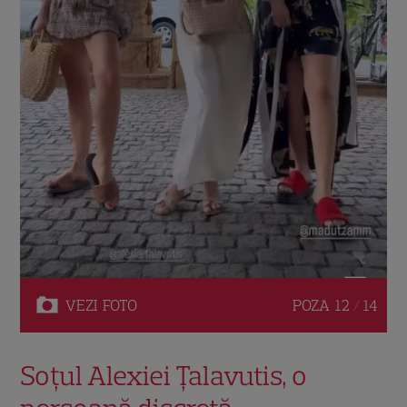
VEZI
FOTO
POZA
12 / 14
Soțul Alexiei Țalavutis, o