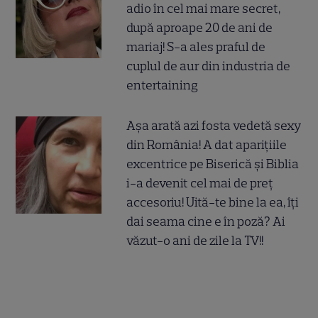
adio în cel mai mare secret,
după aproape 20 de ani de
mariaj! S-a ales praful de
cuplul de aur din industria de
entertaining
Așa arată azi fosta vedetă sexy
din România! A dat aparițiile
excentrice pe Biserică și Biblia
i-a devenit cel mai de preț
accesoriu! Uită-te bine la ea, îți
dai seama cine e în poză? Ai
văzut-o ani de zile la TV!!