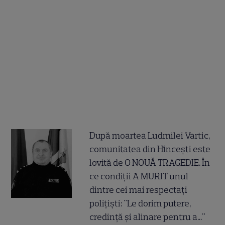
După moartea Ludmilei Vartic,
comunitatea din Hîncești este
lovită de O NOUĂ TRAGEDIE. În
ce condiții A MURIT unul
dintre cei mai respectați
polițiști: "Le dorim putere,
credință și alinare pentru a..."