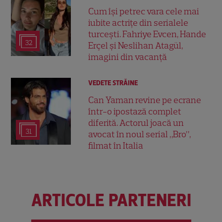
Cum își petrec vara cele mai
iubite actrițe din serialele
turcești. Fahriye Evcen, Hande
32
Erçel și Neslihan Atagül,
imagini din vacanță
VEDETE STRĂINE
Can Yaman revine pe ecrane
într-o ipostază complet
diferită. Actorul joacă un
31
avocat în noul serial „Bro”,
filmat în Italia
ARTICOLE PARTENERI