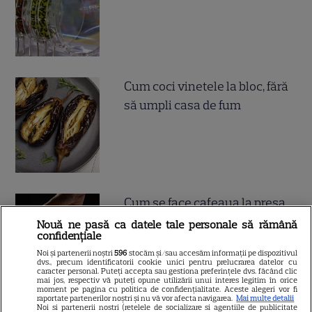
Cum coci vinetele la bloc, fără
să umpli casa de fum
Cum se face cafeaua la presa
franceză – cum funcționează
Nouă ne pasă ca datele tale personale să rămână
confidențiale
și care sunt avantajele
Noi și partenerii noștri
596
stocăm și/sau accesăm informații pe dispozitivul
dvs., precum identificatorii cookie unici pentru prelucrarea datelor cu
caracter personal. Puteți accepta sau gestiona preferințele dvs. făcând clic
mai jos, respectiv vă puteți opune utilizării unui interes legitim în orice
moment pe pagina cu politica de confidențialitate. Aceste alegeri vor fi
raportate partenerilor noștri și nu vă vor afecta navigarea.
Mai multe detalii
Noi si partenerii nostri (retelele de socializare si agentiile de publicitate