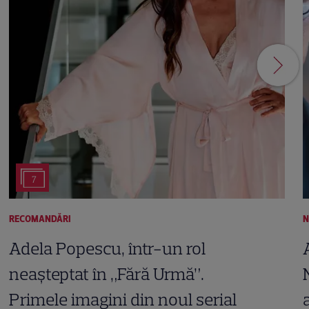
7
RECOMANDĂRI
N
Adela Popescu, într-un rol
neașteptat în „Fără Urmă”.
Primele imagini din noul serial