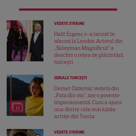
VEDETE STRĂINE
Halit Ergenç s-a lansat în
afaceri la Londra: Actorul din
„Suleyman Magnificul” a
deschis o rețea de plăcintării
turcești
SERIALE TURCEŞTI
Demet Özdemir, vedeta din
„Fata din vis”, are o poveste
impresionantă. Cum a ajuns
12
una dintre cele mai iubite
actrițe din Turcia
VEDETE STRĂINE