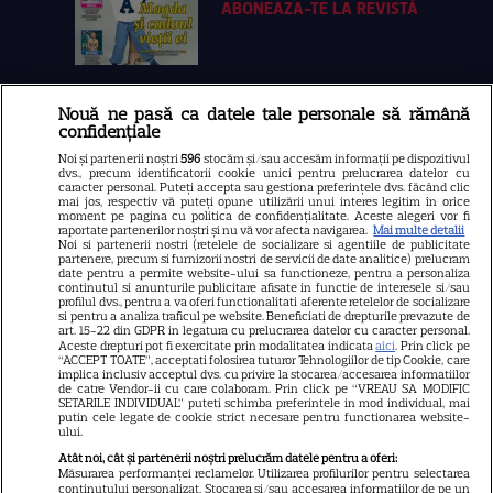
ABONEAZA-TE LA REVISTĂ
Nouă ne pasă ca datele tale personale să rămână
Libertatea
confidențiale
Libertatea pentru femei
Noi și partenerii noștri
596
stocăm și/sau accesăm informații pe dispozitivul
dvs., precum identificatorii cookie unici pentru prelucrarea datelor cu
GSP
caracter personal. Puteți accepta sau gestiona preferințele dvs. făcând clic
mai jos, respectiv vă puteți opune utilizării unui interes legitim în orice
Știri mondene
moment pe pagina cu politica de confidențialitate. Aceste alegeri vor fi
raportate partenerilor noștri și nu vă vor afecta navigarea.
Mai multe detalii
Noi si partenerii nostri (retelele de socializare si agentiile de publicitate
Avantaje
partenere, precum si furnizorii nostri de servicii de date analitice) prelucram
date pentru a permite website-ului sa functioneze, pentru a personaliza
Elle
continutul si anunturile publicitare afisate in functie de interesele si/sau
profilul dvs., pentru a va oferi functionalitati aferente retelelor de socializare
Unica
si pentru a analiza traficul pe website. Beneficiati de drepturile prevazute de
art. 15-22 din GDPR in legatura cu prelucrarea datelor cu caracter personal.
Retete practice
Aceste drepturi pot fi exercitate prin modalitatea indicata
aici
. Prin click pe
“ACCEPT TOATE”, acceptati folosirea tuturor Tehnologiilor de tip Cookie, care
implica inclusiv acceptul dvs. cu privire la stocarea/accesarea informatiilor
de catre Vendor-ii cu care colaboram. Prin click pe “VREAU SA MODIFIC
SETARILE INDIVIDUAL” puteti schimba preferintele in mod individual, mai
URMĂREȘTE-NE PE
putin cele legate de cookie strict necesare pentru functionarea website-
ului.
Atât noi, cât și partenerii noștri prelucrăm datele pentru a oferi:
Măsurarea performanței reclamelor. Utilizarea profilurilor pentru selectarea
conținutului personalizat. Stocarea și/sau accesarea informațiilor de pe un