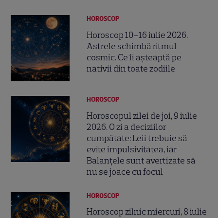
HOROSCOP
Horoscop 10–16 iulie 2026.
Astrele schimbă ritmul
cosmic. Ce îi așteaptă pe
nativii din toate zodiile
HOROSCOP
Horoscopul zilei de joi, 9 iulie
2026. O zi a deciziilor
cumpătate: Leii trebuie să
evite impulsivitatea, iar
Balanțele sunt avertizate să
nu se joace cu focul
HOROSCOP
Horoscop zilnic miercuri, 8 iulie