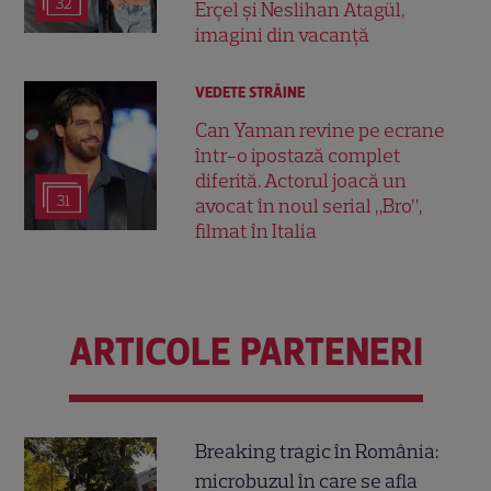
32
Erçel și Neslihan Atagül,
imagini din vacanță
VEDETE STRĂINE
Can Yaman revine pe ecrane
într-o ipostază complet
diferită. Actorul joacă un
31
avocat în noul serial „Bro”,
filmat în Italia
ARTICOLE PARTENERI
Breaking tragic în România:
microbuzul în care se afla