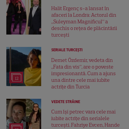
Halit Ergenç s-a lansat în
afaceri la Londra: Actorul din
„Suleyman Magnificul” a
deschis o rețea de plăcintării
turcești
SERIALE TURCEŞTI
Demet Özdemir, vedeta din
„Fata din vis”, are o poveste
impresionantă. Cum a ajuns
12
una dintre cele mai iubite
actrițe din Turcia
VEDETE STRĂINE
Cum își petrec vara cele mai
iubite actrițe din serialele
turcești. Fahriye Evcen, Hande