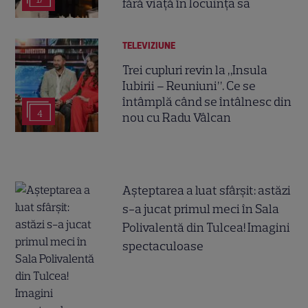
fără viață în locuința sa
TELEVIZIUNE
Trei cupluri revin la „Insula
Iubirii – Reuniuni”. Ce se
întâmplă când se întâlnesc din
4
nou cu Radu Vâlcan
Așteptarea a luat sfârșit: astăzi
s-a jucat primul meci în Sala
Polivalentă din Tulcea! Imagini
spectaculoase