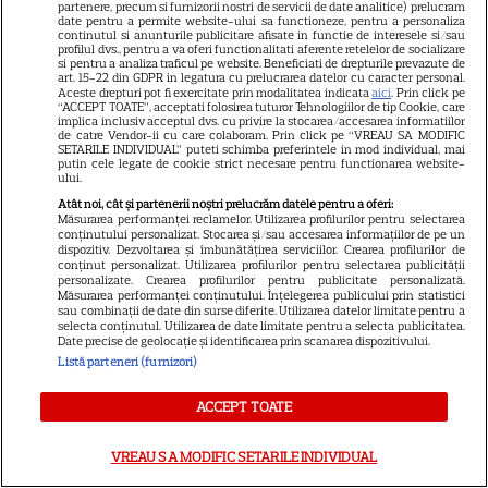
partenere, precum si furnizorii nostri de servicii de date analitice) prelucram
Sean Astin din „Stăpânul
date pentru a permite website-ului sa functioneze, pentru a personaliza
continutul si anunturile publicitare afisate in functie de interesele si/sau
Inelelor” a fost nevoit să își
profilul dvs., pentru a va oferi functionalitati aferente retelelor de socializare
vândă casa din cauza
si pentru a analiza traficul pe website. Beneficiati de drepturile prevazute de
art. 15-22 din GDPR in legatura cu prelucrarea datelor cu caracter personal.
14
salariului mic: Câți bani a
Aceste drepturi pot fi exercitate prin modalitatea indicata
aici
. Prin click pe
“ACCEPT TOATE”, acceptati folosirea tuturor Tehnologiilor de tip Cookie, care
primit de fapt
implica inclusiv acceptul dvs. cu privire la stocarea/accesarea informatiilor
de catre Vendor-ii cu care colaboram. Prin click pe “VREAU SA MODIFIC
SETARILE INDIVIDUAL” puteti schimba preferintele in mod individual, mai
putin cele legate de cookie strict necesare pentru functionarea website-
VEDETE STRĂINE
ului.
Atât noi, cât și partenerii noștri prelucrăm datele pentru a oferi:
Elon Musk, atac la adresa
Măsurarea performanței reclamelor. Utilizarea profilurilor pentru selectarea
regizorului premiat cu Oscar
conținutului personalizat. Stocarea și/sau accesarea informațiilor de pe un
dispozitiv. Dezvoltarea și îmbunătățirea serviciilor. Crearea profilurilor de
care a realizat documentarul
conținut personalizat. Utilizarea profilurilor pentru selectarea publicității
14
personalizate. Crearea profilurilor pentru publicitate personalizată.
despre viața sa. Filmul are 232
Măsurarea performanței conținutului. Înțelegerea publicului prin statistici
de minute
sau combinații de date din surse diferite. Utilizarea datelor limitate pentru a
selecta conținutul. Utilizarea de date limitate pentru a selecta publicitatea.
Date precise de geolocație și identificarea prin scanarea dispozitivului.
Listă parteneri (furnizori)
VEDETE STRĂINE
Marvel are un nou Black
ACCEPT TOATE
Panther. David Jonsson preia
moștenirea lui Chadwick
VREAU SA MODIFIC SETARILE INDIVIDUAL
3
Boseman