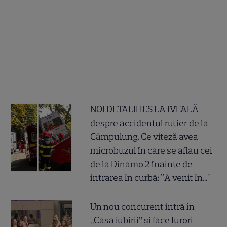
NOI DETALII IES LA IVEALĂ
despre accidentul rutier de la
Câmpulung. Ce viteză avea
microbuzul în care se aflau cei
de la Dinamo 2 înainte de
intrarea în curbă: "A venit în..."
Un nou concurent intră în
„Casa iubirii” și face furori