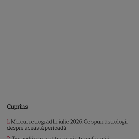
Cuprins
1
Mercur retrograd în iulie 2026. Ce spun astrologii
despre această perioadă
2
Trei zodii care pot trece prin transformări