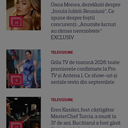
Oana Monea, dezvăluiri despre
„Insula Iubirii: Reuniuni”. Ce
spune despre foștii
16
concurenți: „Anumite lucruri
au rămas nerezolvate”
EXCLUSIV
TELEVIZIUNE
Grila TV de toamnă 2026: toate
premierele confirmate la Pro
TV și Antena 1. Ce show-uri și
9
seriale revin din septembrie
TELEVIZIUNE
Eren Kasikci, fost câștigător
MasterChef Turcia, a murit la
37 de ani. Bucătarul a fost găsit
17