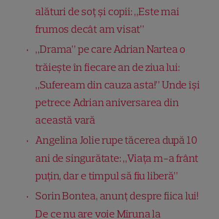
alături de soț și copii: „Este mai
frumos decât am visat”
„Drama” pe care Adrian Nartea o
trăiește în fiecare an de ziua lui:
„Sufeream din cauza asta!” Unde își
petrece Adrian aniversarea din
această vară
Angelina Jolie rupe tăcerea după 10
ani de singurătate: „Viața m-a frânt
puțin, dar e timpul să fiu liberă”
Sorin Bontea, anunț despre fiica lui!
De ce nu are voie Miruna la