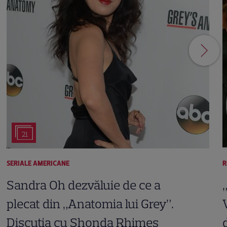
21
SERIALE AMERICANE
R
Sandra Oh dezvăluie de ce a
plecat din „Anatomia lui Grey”.
Discuția cu Shonda Rhimes