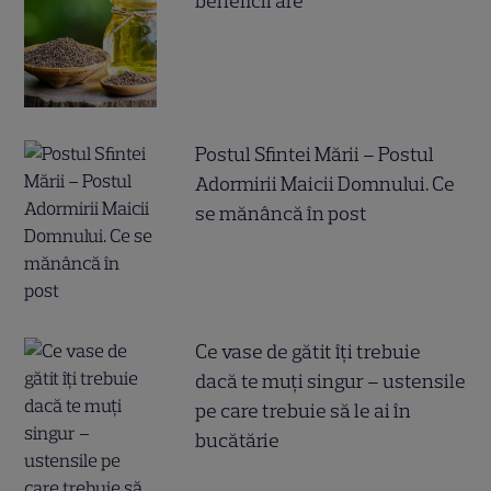
beneficii are
Postul Sfintei Mării – Postul
Adormirii Maicii Domnului. Ce
se mănâncă în post
Ce vase de gătit îți trebuie
dacă te muți singur – ustensile
pe care trebuie să le ai în
bucătărie