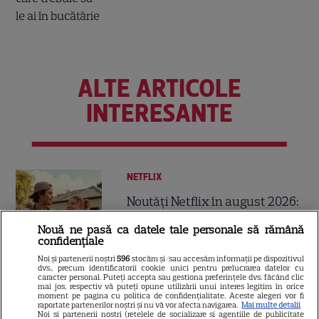
ALTE ARTICOLE
INTERESANTE
NETFLIX
Noutăți Netflix în august 2026:
Robert De Niro, „Nosferatu” și
Nouă ne pasă ca datele tale personale să rămână
noile sezoane din „Outer
confidențiale
16
Banks” și „Un veac de
Noi și partenerii noștri
596
stocăm și/sau accesăm informații pe dispozitivul
singurătate”
dvs., precum identificatorii cookie unici pentru prelucrarea datelor cu
caracter personal. Puteți accepta sau gestiona preferințele dvs. făcând clic
mai jos, respectiv vă puteți opune utilizării unui interes legitim în orice
moment pe pagina cu politica de confidențialitate. Aceste alegeri vor fi
VEDETE STRĂINE
raportate partenerilor noștri și nu vă vor afecta navigarea.
Mai multe detalii
Noi si partenerii nostri (retelele de socializare si agentiile de publicitate