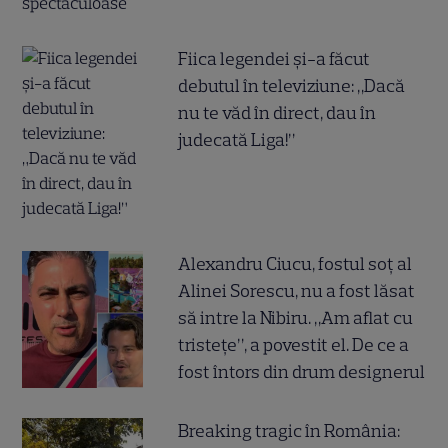
Fiica legendei și-a făcut
debutul în televiziune: „Dacă
nu te văd în direct, dau în
judecată Liga!”
Alexandru Ciucu, fostul soț al
Alinei Sorescu, nu a fost lăsat
să intre la Nibiru. „Am aflat cu
tristețe”, a povestit el. De ce a
fost întors din drum designerul
Breaking tragic în România: