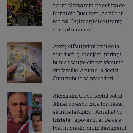
acum câteva minute echipa de
fotbal din București, accident
mortal! Câți morți și câți răniți
sunt până acum
Atenție! Poți primi bani de la
stat dacă-ți îngrijești părinții,
bunicii sau pe cineva vârstnic
din familie. Acum s-a decis!
Cum trebuie să procedezi
Alexandru Ciucu, fostul soț al
Alinei Sorescu, nu a fost lăsat
să intre la Nibiru. „Am aflat cu
tristețe”, a povestit el. De ce a
fost întors din drum designerul