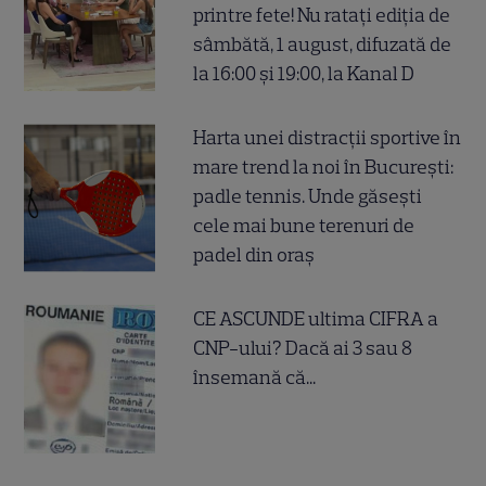
printre fete! Nu ratați ediția de
sâmbătă, 1 august, difuzată de
la 16:00 și 19:00, la Kanal D
Harta unei distracții sportive în
mare trend la noi în București:
padle tennis. Unde găsești
cele mai bune terenuri de
padel din oraș
CE ASCUNDE ultima CIFRA a
CNP-ului? Dacă ai 3 sau 8
însemană că...