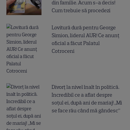
din familie. Acum s-a decis!
Cum trebuie să procedezi
Lovitură dură pentru George
Simion, liderul AUR! Ce anunț
oficial a făcut Palatul
Cotroceni
Divorț la nivel înalt în politică.
Incredibil ce a aflat despre
soțul ei, după ani de mariaj! „Mi
se face rău când mă gândesc”