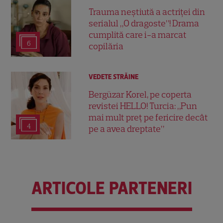
Trauma neștiută a actriței din
serialul „O dragoste”! Drama
cumplită care i-a marcat
6
copilăria
VEDETE STRĂINE
Bergüzar Korel, pe coperta
revistei HELLO! Turcia: „Pun
mai mult preț pe fericire decât
4
pe a avea dreptate”
ARTICOLE PARTENERI