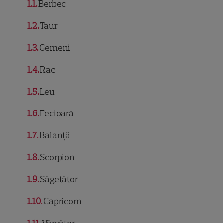
1.1
Berbec
1.2
Taur
1.3
Gemeni
1.4
Rac
1.5
Leu
1.6
Fecioară
1.7
Balanță
1.8
Scorpion
1.9
Săgetător
1.10
Capricorn