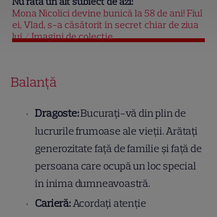
Nu rata un alt subiect de azi:
Mona Nicolici devine bunică la 58 de ani! Fiul
ei, Vlad, s-a căsătorit în secret chiar de ziua
lui / Imagini de colecție
Balanță
Dragoste:
Bucurați-vă din plin de
lucrurile frumoase ale vieții. Arătați
generozitate față de familie și față de
persoana care ocupă un loc special
în inima dumneavoastră.
Carieră:
Acordați atenție