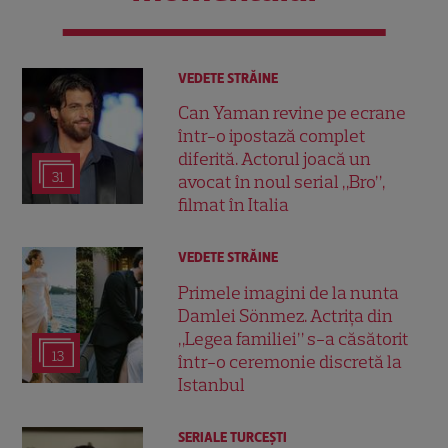
VEDETE STRĂINE
Can Yaman revine pe ecrane
într-o ipostază complet
diferită. Actorul joacă un
31
avocat în noul serial „Bro”,
filmat în Italia
VEDETE STRĂINE
Primele imagini de la nunta
Damlei Sönmez. Actrița din
„Legea familiei” s-a căsătorit
13
într-o ceremonie discretă la
Istanbul
SERIALE TURCEŞTI