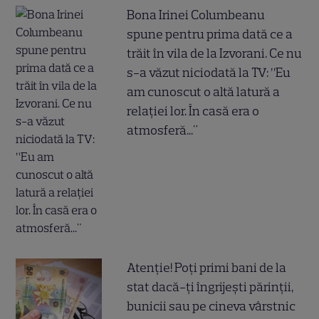
Bona Irinei Columbeanu
spune pentru prima dată ce a
trăit în vila de la Izvorani. Ce nu
s-a văzut niciodată la TV: ”Eu
am cunoscut o altă latură a
relației lor. În casă era o
atmosferă..."
Atenție! Poți primi bani de la
stat dacă-ți îngrijești părinții,
bunicii sau pe cineva vârstnic