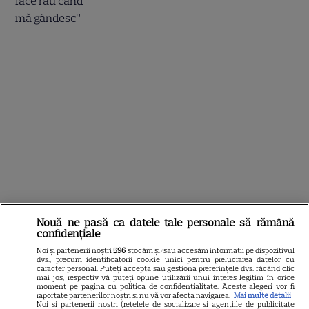
Nouă ne pasă ca datele tale personale să rămână
confidențiale
Noi și partenerii noștri
596
stocăm și/sau accesăm informații pe dispozitivul
dvs., precum identificatorii cookie unici pentru prelucrarea datelor cu
caracter personal. Puteți accepta sau gestiona preferințele dvs. făcând clic
Dana Roba NU A IGNORAT
mai jos, respectiv vă puteți opune utilizării unui interes legitim în orice
moment pe pagina cu politica de confidențialitate. Aceste alegeri vor fi
interviul dat de Daniel Balaciu.
raportate partenerilor noștri și nu vă vor afecta navigarea.
Mai multe detalii
Noi si partenerii nostri (retelele de socializare si agentiile de publicitate