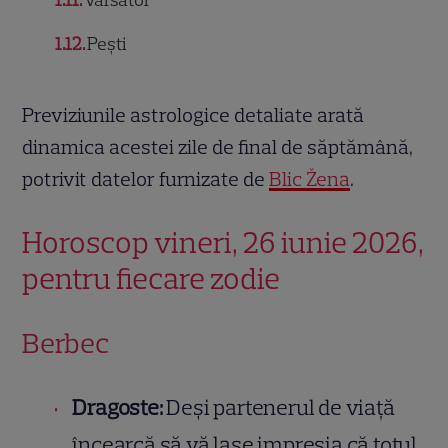
1.11
Vărsător
1.12
Pești
Previziunile astrologice detaliate arată
dinamica acestei zile de final de săptămână,
potrivit datelor furnizate de
Blic Žena
.
Horoscop vineri, 26 iunie 2026,
pentru fiecare zodie
Berbec
Dragoste:
Deși partenerul de viață
încearcă să vă lase impresia că totul