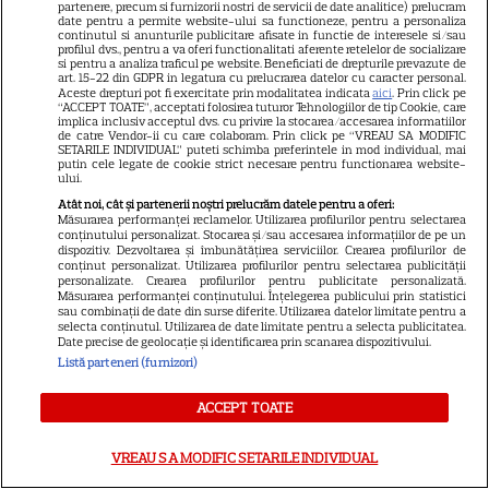
partenere, precum si furnizorii nostri de servicii de date analitice) prelucram
Ce i-a spus fostului soț după
date pentru a permite website-ului sa functioneze, pentru a personaliza
continutul si anunturile publicitare afisate in functie de interesele si/sau
APARIȚIA PUBLICĂ: "Vreau
profilul dvs., pentru a va oferi functionalitati aferente retelelor de socializare
si pentru a analiza traficul pe website. Beneficiati de drepturile prevazute de
să-i transmit că îi mulțumesc
art. 15-22 din GDPR in legatura cu prelucrarea datelor cu caracter personal.
Aceste drepturi pot fi exercitate prin modalitatea indicata
aici
. Prin click pe
că..."
“ACCEPT TOATE”, acceptati folosirea tuturor Tehnologiilor de tip Cookie, care
implica inclusiv acceptul dvs. cu privire la stocarea/accesarea informatiilor
de catre Vendor-ii cu care colaboram. Prin click pe “VREAU SA MODIFIC
SETARILE INDIVIDUAL” puteti schimba preferintele in mod individual, mai
putin cele legate de cookie strict necesare pentru functionarea website-
ului.
Atât noi, cât și partenerii noștri prelucrăm datele pentru a oferi:
Măsurarea performanței reclamelor. Utilizarea profilurilor pentru selectarea
conținutului personalizat. Stocarea și/sau accesarea informațiilor de pe un
dispozitiv. Dezvoltarea și îmbunătățirea serviciilor. Crearea profilurilor de
conținut personalizat. Utilizarea profilurilor pentru selectarea publicității
personalizate. Crearea profilurilor pentru publicitate personalizată.
Rezumat episodul 100 „O
Măsurarea performanței conținutului. Înțelegerea publicului prin statistici
dragoste”, difuzat vineri, 24
sau combinații de date din surse diferite. Utilizarea datelor limitate pentru a
selecta conținutul. Utilizarea de date limitate pentru a selecta publicitatea.
iulie 2026, la Kanal D: Leo,
Date precise de geolocație și identificarea prin scanarea dispozitivului.
Listă parteneri (furnizori)
fostul iubit a lui Ișil, își face
apariția, iar odată cu el apar
ACCEPT TOATE
noi conflicte și tensiuni în
VREAU SA MODIFIC SETARILE INDIVIDUAL
familie