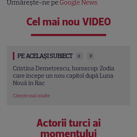
Urmărește-ne pe
Google News
Cel mai nou VIDEO
PE ACELAȘI SUBIECT
ia
August schimbă complet destinul unei
Ce s
a
zodii. Vin bani din toate direcțiile, iar
pers
oportunitățile se țin lanț
nume
Citește mai multe
Citeș
Actorii turci ai
momentului