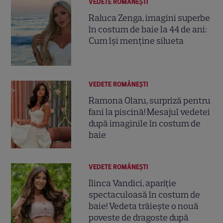
VEDETE ROMÂNEŞTI
Raluca Zenga, imagini superbe
în costum de baie la 44 de ani:
Cum își menține silueta
VEDETE ROMÂNEŞTI
Ramona Olaru, surpriză pentru
fani la piscină! Mesajul vedetei
după imaginile în costum de
baie
VEDETE ROMÂNEŞTI
Ilinca Vandici, apariție
spectaculoasă în costum de
baie! Vedeta trăiește o nouă
poveste de dragoste după