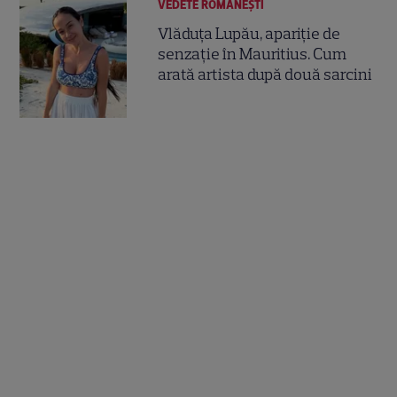
VEDETE ROMÂNEŞTI
Vlăduța Lupău, apariție de
senzație în Mauritius. Cum
arată artista după două sarcini