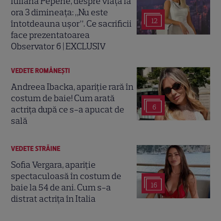
Iuliana Pepene, despre viața la
ora 3 dimineața: „Nu este
12
întotdeauna ușor”. Ce sacrificii
face prezentatoarea
Observator 6 | EXCLUSIV
VEDETE ROMÂNEŞTI
Andreea Ibacka, apariție rară în
costum de baie! Cum arată
6
actrița după ce s-a apucat de
sală
VEDETE STRĂINE
Sofia Vergara, apariție
spectaculoasă în costum de
16
baie la 54 de ani. Cum s-a
distrat actrița în Italia