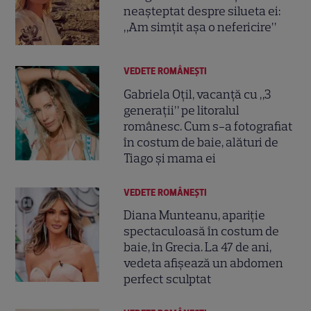
neașteptat despre silueta ei:
„Am simțit așa o nefericire”
VEDETE ROMÂNEŞTI
Gabriela Oțil, vacanță cu „3
generații” pe litoralul
românesc. Cum s-a fotografiat
în costum de baie, alături de
Tiago și mama ei
VEDETE ROMÂNEŞTI
Diana Munteanu, apariție
spectaculoasă în costum de
baie, în Grecia. La 47 de ani,
vedeta afișează un abdomen
perfect sculptat