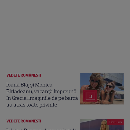
VEDETE ROMÂNEŞTI
Ioana Blaj și Monica
Bîrlădeanu, vacanță împreună
11
în Grecia. Imaginile de pe barcă
au atras toate privirile
VEDETE ROMÂNEŞTI
Exclusiv