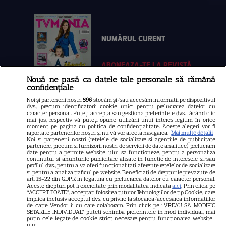
NUMĂRUL CURENT
ABONEAZA-TE LA REVISTĂ
Nouă ne pasă ca datele tale personale să rămână
confidențiale
Noi și partenerii noștri
596
stocăm și/sau accesăm informații pe dispozitivul
dvs., precum identificatorii cookie unici pentru prelucrarea datelor cu
Libertatea
caracter personal. Puteți accepta sau gestiona preferințele dvs. făcând clic
mai jos, respectiv vă puteți opune utilizării unui interes legitim în orice
moment pe pagina cu politica de confidențialitate. Aceste alegeri vor fi
Libertatea pentru femei
raportate partenerilor noștri și nu vă vor afecta navigarea.
Mai multe detalii
Noi si partenerii nostri (retelele de socializare si agentiile de publicitate
GSP
partenere, precum si furnizorii nostri de servicii de date analitice) prelucram
date pentru a permite website-ului sa functioneze, pentru a personaliza
Știri mondene
continutul si anunturile publicitare afisate in functie de interesele si/sau
profilul dvs., pentru a va oferi functionalitati aferente retelelor de socializare
si pentru a analiza traficul pe website. Beneficiati de drepturile prevazute de
Avantaje
art. 15-22 din GDPR in legatura cu prelucrarea datelor cu caracter personal.
Aceste drepturi pot fi exercitate prin modalitatea indicata
aici
. Prin click pe
Elle
“ACCEPT TOATE”, acceptati folosirea tuturor Tehnologiilor de tip Cookie, care
implica inclusiv acceptul dvs. cu privire la stocarea/accesarea informatiilor
Unica
de catre Vendor-ii cu care colaboram. Prin click pe “VREAU SA MODIFIC
SETARILE INDIVIDUAL” puteti schimba preferintele in mod individual, mai
putin cele legate de cookie strict necesare pentru functionarea website-
Retete practice
ului.