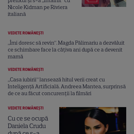
prefixul și s-a „întâlnit” cu
Nicole Kidman pe Riviera
italiană
VEDETE ROMÂNEŞTI
„Îmi doresc să revin”. Magda Pălimariu a dezvăluit
ce schimbare face la câțiva ani după ce a devenit
mamă
VEDETE ROMÂNEŞTI
„Casa iubirii” lansează hitul verii creat cu
Inteligență Artificială. Andreea Mantea, surprinsă
de ce au făcut concurenții la filmări
VEDETE ROMÂNEŞTI
Cu ce se ocupă
Daniela Crudu
după ce s-a