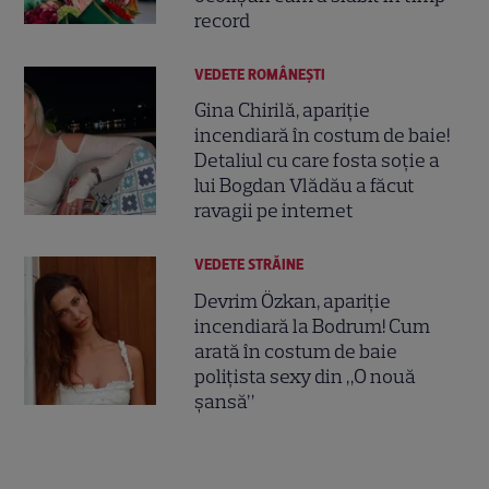
record
VEDETE ROMÂNEŞTI
Gina Chirilă, apariție
incendiară în costum de baie!
Detaliul cu care fosta soție a
lui Bogdan Vlădău a făcut
ravagii pe internet
VEDETE STRĂINE
Devrim Özkan, apariție
incendiară la Bodrum! Cum
arată în costum de baie
polițista sexy din „O nouă
șansă”