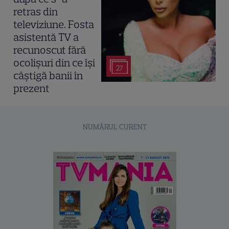
retras din
televiziune. Fosta
asistentă TV a
recunoscut fără
ocolișuri din ce își
27
câștigă banii în
prezent
NUMĂRUL CURENT