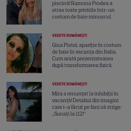
piscină! Ramona Prodea a
atras toate privirile într-un
costum de baie minuscul
VEDETE ROMÂNEŞTI
Gina Pistol, apariție în costum
de baie în vacanța din Italia.
Cum arată prezentatoarea
după transformarea fizică
VEDETE ROMÂNEŞTI
Mira a renunțat la inhibiții în
vacanță! Detaliul din imagini
care i-a făcut pe fani să strige:
„Sunați la 112!”