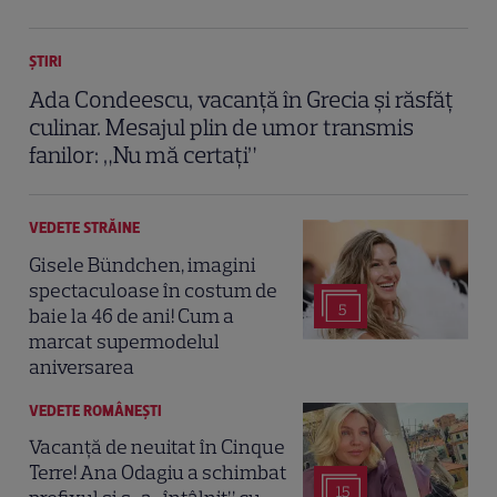
ȘTIRI
Ada Condeescu, vacanță în Grecia și răsfăț
culinar. Mesajul plin de umor transmis
fanilor: „Nu mă certați”
VEDETE STRĂINE
Gisele Bündchen, imagini
spectaculoase în costum de
5
baie la 46 de ani! Cum a
marcat supermodelul
aniversarea
VEDETE ROMÂNEŞTI
Vacanță de neuitat în Cinque
Terre! Ana Odagiu a schimbat
15