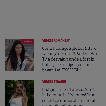
VEDETE ROMÂNEŞTI
Exclusiv
Corina Caragea pleacă într-o
vacanță de o lună. Vedeta Pro
TV a dezvăluit unde a fost în
Italia și ce nu lipsește din
bagajul ei. EXCLUSIV
VEDETE STRĂINE
Imagini incendiare cu Arina
Sabalenka în Mykonos! Cum
se reface numărul 1 mondial
pe insula milionarilor