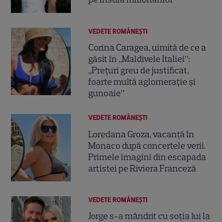
VEDETE ROMÂNEŞTI
Corina Caragea, uimită de ce a
găsit în „Maldivele Italiei”:
„Prețuri greu de justificat,
foarte multă aglomerație și
gunoaie”
VEDETE ROMÂNEŞTI
Loredana Groza, vacanță în
Monaco după concertele verii.
Primele imagini din escapada
artistei pe Riviera Franceză
VEDETE ROMÂNEŞTI
Jorge s-a mândrit cu soția lui la