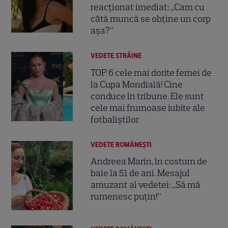
reacționat imediat: „Cam cu
câtă muncă se obține un corp
așa?”
VEDETE STRĂINE
TOP 6 cele mai dorite femei de
la Cupa Mondială! Cine
conduce în tribune. Ele sunt
cele mai frumoase iubite ale
fotbaliștilor
VEDETE ROMÂNEŞTI
Andreea Marin, în costum de
baie la 51 de ani. Mesajul
amuzant al vedetei: „Să mă
rumenesc puțin!”