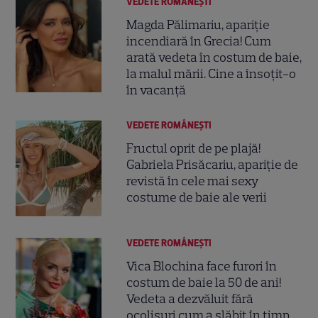
VEDETE ROMÂNEŞTI
Magda Pălimariu, apariție
incendiară în Grecia! Cum
arată vedeta în costum de baie,
la malul mării. Cine a însoțit-o
în vacanță
VEDETE ROMÂNEŞTI
Fructul oprit de pe plajă!
Gabriela Prisăcariu, apariție de
revistă în cele mai sexy
costume de baie ale verii
VEDETE ROMÂNEŞTI
Vica Blochina face furori în
costum de baie la 50 de ani!
Vedeta a dezvăluit fără
ocolișuri cum a slăbit în timp